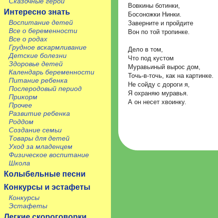
Сказочные герои
Вовкины ботинки,
Интересно знать
Босоножки Нинки.
Воспитание детей
Заверните и пройдите
Все о беременности
Вон по той тропинке.
Все о родах
Грудное вскармливание
Дело в том,
Детские болезни
Что под кустом
Здоровье детей
Муравьиный вырос дом,
Календарь беременности
Точь-в-точь, как на картинке.
Питание ребенка
Не сойду с дороги я,
Послеродовый период
Я охраняю муравья.
Прикорм
А он несет хвоинку.
Прочее
Развитие ребенка
Роддом
Создание семьи
Товары для детей
Уход за младенцем
Физическое воспитание
Школа
Колыбельные песни
Конкурсы и эстафеты
Конкурсы
Эстафеты
Легкие скороговорки