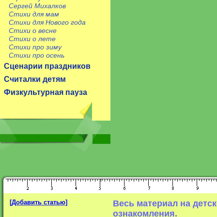
Сергей Михалков
Стихи для мам
Стихи для Нового года
Стихи о весне
Стихи о лете
Стихи про зиму
Стихи про осень
Сценарии праздников
Считалки детям
Физкультурная пауза
[Добавить статью]
Весь материал на детс
ознакомления.