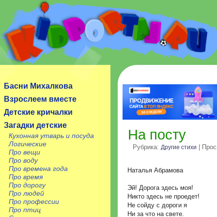
Сайт посвящен детям, их родителям, учителям и
воспитателям.
Басни Михалкова
Взрослеем вместе
Детские кричалки
Загадки детские
На посту
Кухонная утварь и посуда
Логические
Рубрика:
| Прос
Другие стихи
Про вещи
Про воду
Про времена года
Наталья Абрамова
Про время
Про дорогу
Эй! Дорога здесь моя!
Про людей
Никто здесь не проедет!
Про профессии
Не сойду с дороги я
Про птиц
Ни за что на свете.