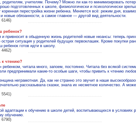
 родителям, учителям. Почему? Можно ли как-то минимизировать потер
рошо подготовленных к школе, физиологически и психологически зрелых
 коренная перестройка жизни ребенка. Меняется всё: режим дня, взаим
и новые обязанности, а самое главное — другой вид деятельности.
 6146)
аш ребенок?
 и привносит в обыденную жизнь родителей новые нюансы: теперь прих
 острая ситуация у родителей будущих первоклашек. Кроме покупки ран
ш ребенок готов идти в школу.
 4462)
ь к чтению?
ребенком, читала много, запоем, постоянно. Читала без всякой системы
ели предпринимали какие-то особые шаги, чтобы привить к чтению любов
нщина неграмотная. Да, как ни странно это звучит в наше высокообразо
мечательно рассказывала сказки, знала их несметное количество. А мож
 5541)
оле
й адаптации к обучению в школе детей, воспитывающихся в условиях р
му обучению.
 6790)