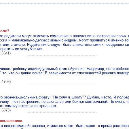
коле?
ие родители могут отмечать изменения в поведении и настроении своих
ессия и маниакально-депрессивный синдром, могут проявиться именно тог
ятиям в школе. Родителям следует быть внимательными к поведению св
вратить ее усугубление.
 5541)
ивает ребенку индивидуальный темп обучения. Например, если ребенок
 то, что он давно понял. В зависимости от способностей ребенка подбир
 4705)
го ребенка-школьника фразу: "Не хочу в школу"? Думаю, часто. И полбе
чину - нет настроения, не выспался или боится контрольной. Но очень ч
 от самочувствия и контрольных.
 5873)
воклассника
то незнакомая обстановка, и малыш может быть какое-то время растерян