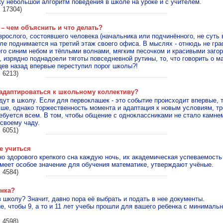
у небольшой алгоритм поведения в школе на уроке и с учителем.
 17304)
 – чем объяснить и что делать?
зрослого, состоявшего человека (начальника или подчинённого, не суть 
е поднимается на третий этаж своего офиса. В мыслях - отнюдь не гра
го синим небом и тёплыми волнами, мягким песочком и красивыми заго
, изрядно поднадоели тяготы повседневной рутины, то, что говорить о м
цев назад впервые переступил порог школы?!
 6213)
 адаптироваться к школьному коллективу?
идут в школу. Если для первоклашек - это событие происходит впервые,
ше, однако торжественность момента и адаптация к новым условиям, тр
буется всем. В том, чтобы общение с одноклассниками не стало камне
своему чаду.
 6051)
е учиться
о здорового крепкого сна каждую ночь, их академическая успеваемость
меет особое значение для обучения математике, утверждают учёные.
 4584)
енка?
 школу? Значит, давно пора её выбрать и подать в нее документы.
ие, чтобы 9, а то и 11 лет учебы прошли для вашего ребенка с минимал
 4598)