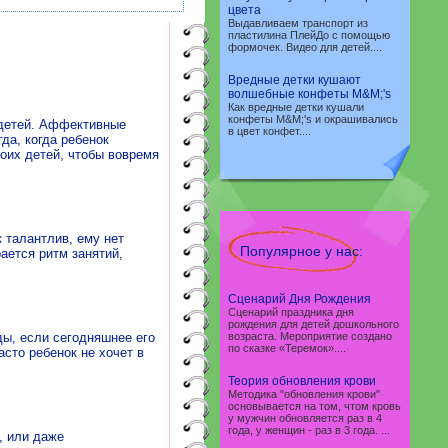
цвета
Выдавливаем транспорт из
пластилина ПлейДо с помощью
формочек. Видео для детей....
Вредные детки кушают
волшебные конфеты M&M;'s
Как вредные детки кушали
конфеты M&M;'s и окрашивались
 детей. Аффективные
в цвет конфет....
да, когда ребенок
оих детей, чтобы вовремя
 талантлив, ему нет
Популярное у нас:
ается ритм занятий,
Сценарий Дня Рождения
Сценарий праздника дня
рождения для детей дошкольного
ды, если сегодняшнее его
возраста. Мероприятие создано
по сказке «Теремок»....
асто ребенок не хочет в
Теория обновления крови
Методика "обновления крови"
основывается на том, чтом кровь
у мужчин обновляется раз в 4
года, у женщин - раз в 3 года. ...
, или даже