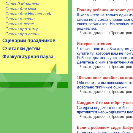
Сергей Михалков
Стихи для мам
Почему ребенок не хочет де
Стихи для Нового года
Школа – это не только один и
Стихи о весне
слезы не в силах справиться 
Стихи о лете
своих ребятишек. Но особым м
родителей.
Стихи про зиму
Читать далее...
(Просмотров:
Стихи про осень
Сценарии праздников
Интерес к чтению
Считалки детям
Чтение – как и любая другая 
купите ту, которая вам не приг
Физкультурная пауза
Ребенок должен чувствовать в
Делитесь с ним впечатлениями
Читать далее...
(Просмотров:
10 основных ошибок, которы
Обо всем ли вы вспомнили, ч
довольно типичные ошибки.
Читать далее...
(Просмотров:
Синдром 7-го сентября у шк
Синдром седьмого сентября – 
противится необходимости вес
Читать далее...
(Просмотров:
Если с ребенком сидят бабу
Если мать, выходя на работу 