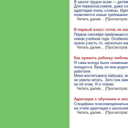
В школе трудно всем — детям,
Для первоклассников, даже хо
адаптации очень сложны. Идет
появляются новые требования 
Читать далее...
(Просмотров:
В первый класс: готов ли в
Первое сентября приближается
новом учебном годе. Особенно
нужно учесть то, насколько ва
Читать далее...
(Просмотров:
Как привить ребенку любов
Я сама всегда была «книжным» 
попадется. Вряд ли мои родит
работали.
Меня воспитывала бабушка, же
не умела читать. Зато она за
не об этом. Я о чтении.
Читать далее...
(Просмотров:
Адаптация к обучению в шк
Специфика психоэмоционально
на этапе адаптации к школьно
Читать далее...
(Просмотров: