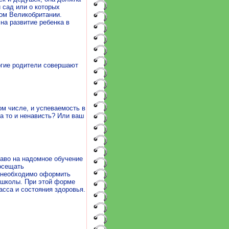
 сад или о которых
ом Великобритании.
на развитие ребенка в
огие родители совершают
ом числе, и успеваемость в
а то и ненависть? Или ваш
аво на надомное обучение
осещать
 необходимо оформить
 школы. При этой форме
асса и состояния здоровья.