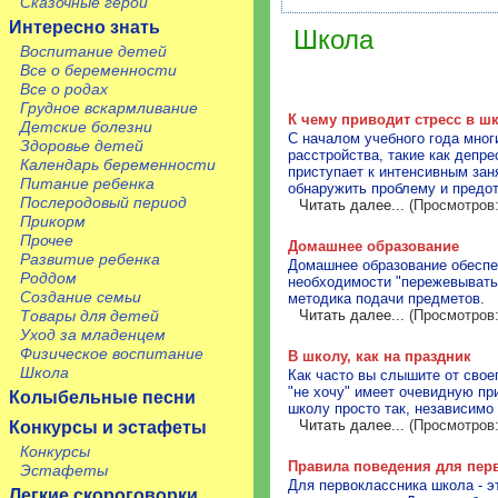
Сказочные герои
Интересно знать
Школа
Воспитание детей
Все о беременности
Все о родах
Грудное вскармливание
К чему приводит стресс в ш
Детские болезни
С началом учебного года мног
Здоровье детей
расстройства, такие как депр
Календарь беременности
приступает к интенсивным зан
Питание ребенка
обнаружить проблему и предот
Послеродовый период
Читать далее...
(Просмотров:
Прикорм
Прочее
Домашнее образование
Развитие ребенка
Домашнее образование обеспеч
Роддом
необходимости "пережевывать"
Создание семьи
методика подачи предметов.
Товары для детей
Читать далее...
(Просмотров:
Уход за младенцем
Физическое воспитание
В школу, как на праздник
Школа
Как часто вы слышите от свое
"не хочу" имеет очевидную при
Колыбельные песни
школу просто так, независимо
Читать далее...
(Просмотров:
Конкурсы и эстафеты
Конкурсы
Правила поведения для пер
Эстафеты
Для первоклассника школа - э
Легкие скороговорки