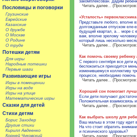
закомплексован. Дадим ребенк
Читать далее...
(Просмотров:
Пословицы и поговорки
Грузинские
«Усталость» первоклассника
Еврейские
Представьте любого, вполне в
Казахские
долгожданным отпуском еле-ел
О дружбе
будущий квартал, а… море с е
О Москве
вам, вполне зрелому человеку
О Родине
который лишь несколько меся
О труде
Читать далее...
(Просмотров:
Потешки детям
Как помочь своему ребенку
Для игры
С первого сентября все дети 
Народные потешки
беспокоиться приходится мень
Первые шаги
изменившемуся коллективу тре
процессе, необходимо помочь 
Развивающие игры
Читать далее...
(Просмотров:
Игры в помещении
Игры на воде
Хороший сон помогает лучш
Игры на улице
Если дети получают достаточн
Математические игры
Положительная взаимосвязь и
Сказки для детей
Читать далее...
(Просмотров:
Стихи детям
Как выбрать школу для реб
Борис Заходер
Ваш малыш в этом году идет в
Другие стихи
На что стоит обратить вниман
Кирилл Авдеенко
и психического здоровья?
Корней Чуковский
Читать далее...
(Просмотров: