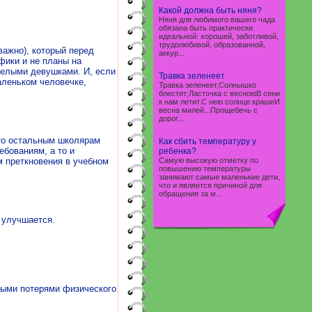
Какой должна быть няня?
Няня для любимого вашего чада
обязана быть практически
идеальной: хорошей, заботливой,
трудолюбивой, образованной,
важно), который перед
аккур...
фики и не планы на
релыми девушками. И, если
Травка зеленеет
аленьком человечке,
Травка зеленеет,Солнышко
блестит;Ласточка с весноюВ сени
к нам летит.С нею солнце крашеИ
весна милей...Прощебечь с
дорог...
 то остальным школярам
Как сбить температуру у
ебованиям, а то и
ребенка?
м преткновения в учебном
Самую высокую отметку по
повышению температуры
занимают самые маленькие дети,
что и является причиной для
обращения за м...
 улучшается.
ьными потерями физического