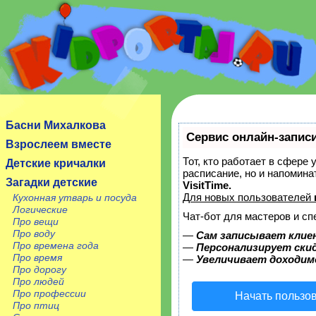
Сайт посвящен детям, их родителям, учителям и
воспитателям.
Басни Михалкова
Сервис онлайн-записи
Взрослеем вместе
Тот, кто работает в сфере 
Детские кричалки
расписание, но и напомин
Загадки детские
VisitTime.
Для новых пользователей
Кухонная утварь и посуда
Логические
Чат-бот для мастеров и сп
Про вещи
Про воду
—
Сам записывает клие
Про времена года
—
Персонализирует скид
Про время
—
Увеличивает доходим
Про дорогу
Про людей
Про профессии
Начать пользо
Про птиц