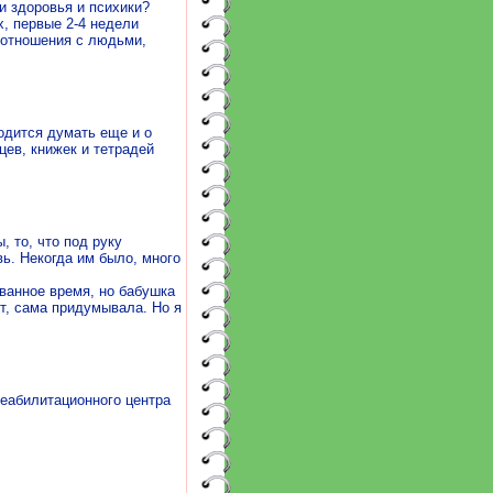
и здоровья и психики?
, первые 2-4 недели
оотношения с людьми,
одится думать еще и о
цев, книжек и тетрадей
, то, что под руку
ь. Некогда им было, много
ванное время, но бабушка
ет, сама придумывала. Но я
еабилитационного центра