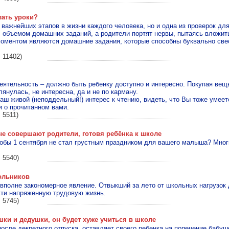
лать уроки?
з важнейших этапов в жизни каждого человека, но и одна из проверок дл
с объемом домашних заданий, а родители портят нервы, пытаясь вложить
оментом являются домашние задания, которые способны буквально свес
 11402)
деятельность – должно быть ребенку доступно и интересно. Покупая вещь
лянулась, не интересна, да и не по карману.
аш живой (неподдельный!) интерес к чтению, видеть, что Вы тоже умеет
 о прочитанном вами.
 5511)
е совершают родители, готовя ребёнка к школе
тобы 1 сентября не стал грустным праздником для вашего малыша? Мно
 5540)
ольников
вполне законо­мерное явление. Отвыкший за лето от школь­ных нагрузок 
ти напряженную трудо­вую жизнь.
 5745)
шки и дедушки, он будет хуже учиться в школе
после декретного отпуска, оставляет своего ребенка на попечение бабу