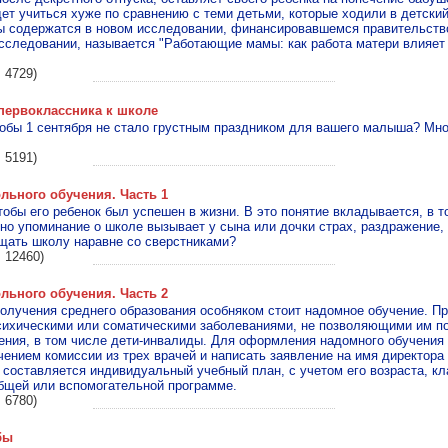
дет учиться хуже по сравнению с теми детьми, которые ходили в детский
ды содержатся в новом исследовании, финансировавшемся правительств
следовании, называется "Работающие мамы: как работа матери влияет 
 4729)
первоклассника к школе
тобы 1 сентября не стало грустным праздником для вашего малыша? Мн
 5191)
ьного обучения. Часть 1
обы его ребенок был успешен в жизни. В это понятие вкладывается, в т
дно упоминание о школе вызывает у сына или дочки страх, раздражение, 
щать школу наравне со сверстниками?
 12460)
ьного обучения. Часть 2
олучения среднего образования особняком стоит надомное обучение. Пр
психическими или соматическими заболеваниями, не позволяющими им п
ния, в том числе дети-инвалиды. Для оформления надомного обучения
ением комиссии из трех врачей и написать заявление на имя директора
 составляется индивидуальный учебный план, с учетом его возраста, кл
общей или вспомогательной программе.
 6780)
бы