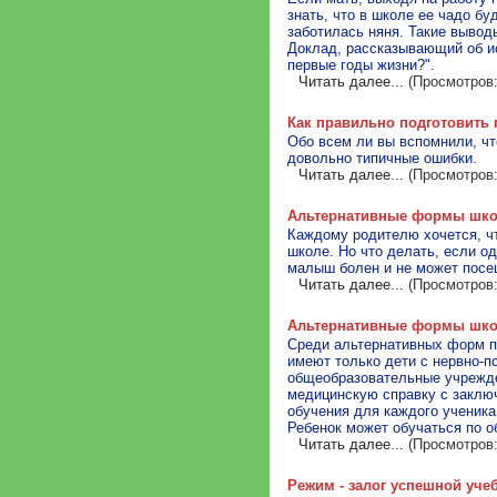
знать, что в школе ее чадо бу
заботилась няня. Такие выво
Доклад, рассказывающий об ис
первые годы жизни?".
Читать далее...
(Просмотров:
Как правильно подготовить 
Обо всем ли вы вспомнили, ч
довольно типичные ошибки.
Читать далее...
(Просмотров:
Альтернативные формы школ
Каждому родителю хочется, чт
школе. Но что делать, если о
малыш болен и не может посе
Читать далее...
(Просмотров:
Альтернативные формы школ
Среди альтернативных форм п
имеют только дети с нервно-
общеобразовательные учрежде
медицинскую справку с заключ
обучения для каждого ученика
Ребенок может обучаться по 
Читать далее...
(Просмотров:
Режим - залог успешной уче