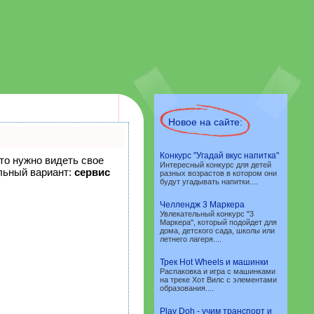
Новое на сайте:
Конкурс "Угадай вкус напитка"
что нужно видеть свое
Интересный конкурс для детей
льный вариант:
сервис
разных возрастов в котором они
будут угадывать напитки....
Челлендж 3 Маркера
Увлекательный конкурс "3
Маркера", который подойдет для
дома, детского сада, школы или
летнего лагеря....
Трек Hot Wheels и машинки
Распаковка и игра с машинками
на треке Хот Вилс с элементами
образования....
Play Doh - учим транспорт и