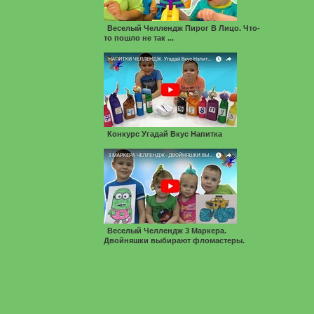
Веселый Челлендж Пирог В Лицо. Что-
то пошло не так ...
Конкурс Угадай Вкус Напитка
Веселый Челлендж 3 Маркера.
Двойняшки выбирают фломастеры.