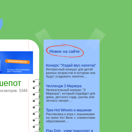
Новое на сайте:
Конкурс "Угадай вкус напитка"
Интересный конкурс для детей
разных возрастов в котором они
будут угадывать напитки....
шепот
Челлендж 3 Маркера
Увлекательный конкурс "3
осмотров: 5344
Маркера", который подойдет для
дома, детского сада, школы или
летнего лагеря....
Трек Hot Wheels и машинки
Распаковка и игра с машинками
на треке Хот Вилс с элементами
образования....
Play Doh - учим транспорт и