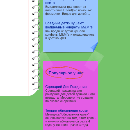
цвета
Выдавливаем транспорт из
пластилина ПлейДо с помощью
формочек. Видео для детей....
Вредные детки кушают
волшебные конфеты M&M;'s
Как вредные детки кушали
конфеты M&M;'s и окрашивались
в цвет конфет....
Популярное у нас:
Сценарий Дня Рождения
Сценарий праздника дня
рождения для детей дошкольного
возраста. Мероприятие создано
по сказке «Теремок»....
Теория обновления крови
Методика "обновления крови"
основывается на том, чтом кровь
у мужчин обновляется раз в 4
года, у женщин - раз в 3 года. ...