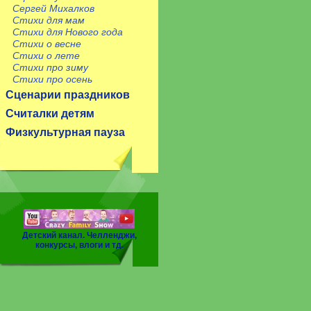
Сергей Михалков
Стихи для мам
Стихи для Нового года
Стихи о весне
Стихи о лете
Стихи про зиму
Стихи про осень
Сценарии праздников
Считалки детям
Физкультурная пауза
Детский канал. Челленджи,
конкурсы, влоги и тд.