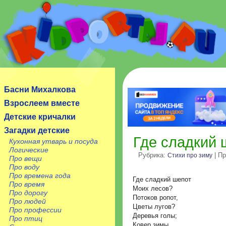
Сайт посвящен детям, их родителям, учителям и
воспитателям.
Басни Михалкова
Взрослеем вместе
Детские кричалки
Загадки детские
Где сладкий 
Кухонная утварь и посуда
Логические
Рубрика:
| Пр
Стихи про зиму
Про вещи
Про воду
Про времена года
Где сладкий шепот
Про время
Моих лесов?
Про дорогу
Потоков ропот,
Про людей
Цветы лугов?
Про профессии
Деревья голы;
Про птиц
Ковер зимы