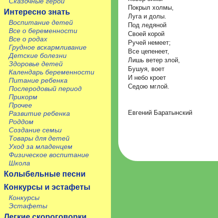
Сказочные герои
Покрыл холмы,
Интересно знать
Луга и долы.
Воспитание детей
Под ледяной
Все о беременности
Своей корой
Все о родах
Ручей немеет;
Грудное вскармливание
Все цепенеет,
Детские болезни
Лишь ветер злой,
Здоровье детей
Бушуя, воет
Календарь беременности
И небо кроет
Питание ребенка
Седою мглой.
Послеродовый период
Прикорм
Прочее
Евгений Баратынский
Развитие ребенка
Роддом
Создание семьи
Товары для детей
Уход за младенцем
Физическое воспитание
Школа
Колыбельные песни
Конкурсы и эстафеты
Конкурсы
Эстафеты
Легкие скороговорки