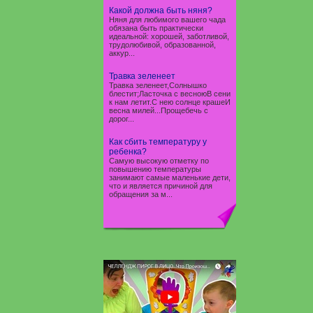
Какой должна быть няня?
Няня для любимого вашего чада
обязана быть практически
идеальной: хорошей, заботливой,
трудолюбивой, образованной,
аккур...
Травка зеленеет
Травка зеленеет,Солнышко
блестит;Ласточка с весноюВ сени
к нам летит.С нею солнце крашеИ
весна милей...Прощебечь с
дорог...
Как сбить температуру у
ребенка?
Самую высокую отметку по
повышению температуры
занимают самые маленькие дети,
что и является причиной для
обращения за м...