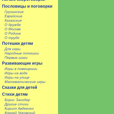
Пословицы и поговорки
Грузинские
Еврейские
Казахские
О дружбе
О Москве
О Родине
О труде
Потешки детям
Для игры
Народные потешки
Первые шаги
Развивающие игры
Игры в помещении
Игры на воде
Игры на улице
Математические игры
Сказки для детей
Стихи детям
Борис Заходер
Другие стихи
Кирилл Авдеенко
Корней Чуковский