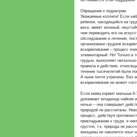
Обращение к педиатрам.
Уважаемые коллеги! Если на
ребенок, находящийся на гру
весе, имеет зеленый, неусто
чем переводить его на искус
обследование и лечение, пос
организовано грудное вскарм
вскармливание – процесс очен
элементарный. Но! Только в 
грудью, выполняет несколько
правила и действия, относящи
течение тысячелетий были по
А ныне почти утрачены. Без з
вскармливание не может сост
Если мама кормит малыша 6-7
допаивает младенца чайком и
ночью – она совершает действ
природой не рассчитаны. Нев
процесс, действуя противоес
прикладывание к груди, и никт
грустно, т.к. природа не рас
женщины не накопится опыт н