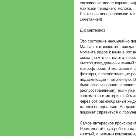
сцеживание после кормления),
лактозой переднего молока.
Лактозная непереносимость и
сочетание!!!
Дисбактериоз
Это состояние необычайно по
Малыш, как известно, рождае
момента родов к нему в рот н
соска (на что он, кстати, при
быстро желудочно-кишечный т
микрофлорой. В молозиве и 
факторы, способствующие ро
подавляющие - патогенную. В
было организованно неправил
распространенный), если уже 
знакомства с материнской м
через рот разнообразные жид
далеко не идеально. Но даже
поможет справиться с пробле
Самое интересное происходит
Нормальный стул ребенка на 
желтый, с белыми комочками, 