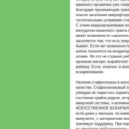
маминого организма уже «зна
благодаря проникающим тран
опасно заселение микрофлоро
госпитальными штаммами стаф
С этими микроорганизмами он 
желудочно-кишечного тракта 
имеет возможности «заселит
заселяется тем, что есть вокр
бывает. Если нет возможнос
aureus поселится на младенце
штамм. Но это не страшно ре
организм матери, выработкой
ребенку. Если, конечно. в жи
вскармливанию.
Наличие стафилококка в молок
качестве. Стафилококковый э
убеждая их перестать кормит
состояние крайне редкое, вс
иммунной системы, и возникн
ИСКУССТВЕННОЕ ВСКАРМЛИВА
если даже у малыша, по каки
иммунитет, с материнским мо
значимую поддержку. При пер
он лишается этой поддержки.