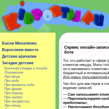
Сайт посвящен детям, их родителям, учителям и
воспитателям.
Басни Михалкова
Сервис онлайн-записи
Взрослеем вместе
боте
Детские кричалки
Тот, кто работает в сфере 
Загадки детские
клиентов никуда. Мало тог
Кухонная утварь и посуда
но и напоминать клиентам
Логические
бюджетный и оптимальный
Про вещи
Для новых пользователей
Про воду
Чат-бот для мастеров и с
Про времена года
ведение записей:
Про время
Про дорогу
—
Сам записывает клие
Про людей
—
Персонализирует скид
Про профессии
предоплаты;
Про птиц
—
Увеличивает доходим