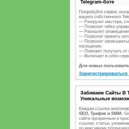
Telegram-боте
Попробуйте сервис онлай
вашего собственного Tel
— Разгрузит мастера, с
— Позволит гибко управл
— Разошлет оповещения 
— Позволит принять опла
— Позволит записыватьс
посещения;
— Поможет получить от к
— Включает в себя серв
Для новых пользовате
Зарегистрироваться 
Забиваем Сайты В 
Уникальные возмож
Каждая ссылка анализир
SEO, Трафик и SMM.
Se
сайта прозрачным и про
ссылки, статьи, упомина
по максимуму потенциа