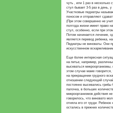
чуть , или 1 раз в несколько
стул бывает 3-5 раз в день, 
Участковые педиатры называю
поносом и отправляют сдават
(При этом совершенно не учи
полгода жизни имеет право н
стул, особенно, если при это
Потом начинается лечение, од
является перевод ребенка, н
Педиатры не виноваты. Они п
искусственном вскармливании
Еще более интересная ситуац
на питье, например, различн
высеваться микроорганизмы, 
этом случае маме говорится, 
на прекращении грудного вск
отношении следующий случай
постоянно высевались грибы 
палочка, в больших количест
микроорганизмов действия не
говорилось, что виновато мол
отняла его от груди. Ребенок 
остались в прежних количест