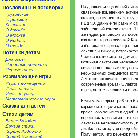
По данным специальной литер
Пословицы и поговорки
связанные изменением актив
Грузинские
сахара, в том числе лактозу
Еврейские
РЕДКО. Данные по разным стр
Казахские
заболеваний изменяется от 1 
О дружбе
же педиатры говорят о лактоз
О Москве
каждого второго ребенка? Как
О Родине
О труде
заболевание, приводящее, на
лечения и гибели, встречает
Потешки детям
Человечество смогло дожить 
Для игры
истинная лактозная неперено
Народные потешки
связанная с полным отсутств
Первые шаги
необходимых ферментов встре
Развивающие игры
А что же встречается очень 
Игры в помещении
современные врачи? С лакто
Игры на воде
в результате неправильно орг
Игры на улице
Математические игры
Если мама кормит ребенка 6-7
Сказки для детей
кормлению, сцеживается посл
время кормления то к одной, 
Стихи детям
вероятность развития лактозн
Борис Заходер
лактозная непереносимость, 
Другие стихи
дисбаланс между «передней» 
Кирилл Авдеенко
Получается, что ребенок пит
Корней Чуковский