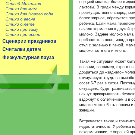
порцией молока, более жидко
Сергей Михалков
лактозы. В груди между корм
Стихи для мам
преимущественно «переднее» 
Стихи для Нового года
более жирное, образуется пр
Стихи о весне
ребенка. Если мама переложи
Стихи о лете
начала кормления к другой гр
Стихи про зиму
Стихи про осень
молоко. Заднее молоко мама 
прибавлять в весе, иногда пр
Сценарии праздников
стул с зеленью и пеной. Мама
Считалки детям
молоко, хотя его и много.
Физкультурная пауза
Такая же ситуация может быть
сосании, например, строго по 
добраться до «заднего» молок
стимулирует грудь на выработ
сосет 6-7 раз в сутки. Поэто
ситуациях, будет развиваться
начнут прикармливать безлакт
вздохнут с облегчением и в с
молоко может быть плохим и 
женщин.
Встречается также и транзито
недостаточность. У ребенка 
вскармливании, с хорошей пр