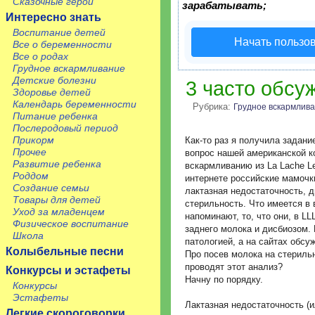
Сказочные герои
зарабатывать;
Интересно знать
Воспитание детей
Начать пользо
Все о беременности
Все о родах
Грудное вскармливание
Детские болезни
3 часто обсу
Здоровье детей
Календарь беременности
Рубрика:
Грудное вскармлив
Питание ребенка
Послеродовый период
Прикорм
Как-то раз я получила задани
Прочее
вопрос нашей американской к
Развитие ребенка
вскармливанию из La Lache L
Роддом
интернете российские мамочк
Создание семьи
лактазная недостаточность, д
Товары для детей
стерильность. Что имеется в
Уход за младенцем
напоминают, то, что они, в L
Физическое воспитание
заднего молока и дисбиозом.
Школа
патологией, а на сайтах обсу
Колыбельные песни
Про посев молока на стериль
проводят этот анализ?
Конкурсы и эстафеты
Начну по порядку.
Конкурсы
Эстафеты
Лактазная недостаточность (и
Легкие скороговорки