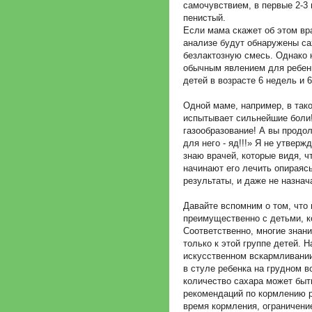
самочувствием, в первые 2-3 
пенистый.
Если мама скажет об этом вра
анализе будут обнаружены са
безлактозную смесь. Однако 
обычным явлением для ребенк
детей в возрасте 6 недель и 
Одной маме, например, в так
испытывает сильнейшие боли!
газообразование! А вы продо
для него - яд!!!» Я не утверж
знаю врачей, которые видя, ч
начинают его лечить опираяс
результаты, и даже не назна
Давайте вспомним о том, что
преимущественно с детьми, к
Соответственно, многие знан
только к этой группе детей. 
искусственном вскармливании
в стуле ребенка на грудном 
количество сахара может бы
рекомендаций по кормлению р
время кормления, ограничени