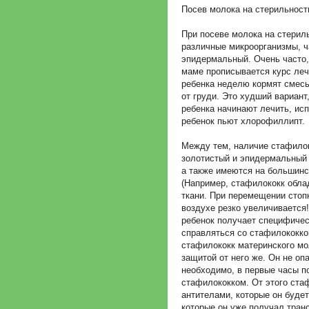
Посев молока на стерильност
При посеве молока на стерил
различные микроорганизмы, ч
эпидермальный. Очень часто,
маме прописывается курс леч
ребенка неделю кормят смесь
от груди. Это худший вариант
ребенка начинают лечить, ис
ребенок пьют хлорофиллипт.
Между тем, наличие стафилок
золотистый и эпидермальный 
а также имеются на большинс
(Например, стафилококк обла
ткани. При перемещении стоп
воздухе резко увеличивается
ребенок получает специфиче
справляться со стафилококко
стафилококк материнского мо
защитой от него же. Он не оп
необходимо, в первые часы п
стафилококком. От этого ст
антителами, которые он буде
которые он уже получал тран