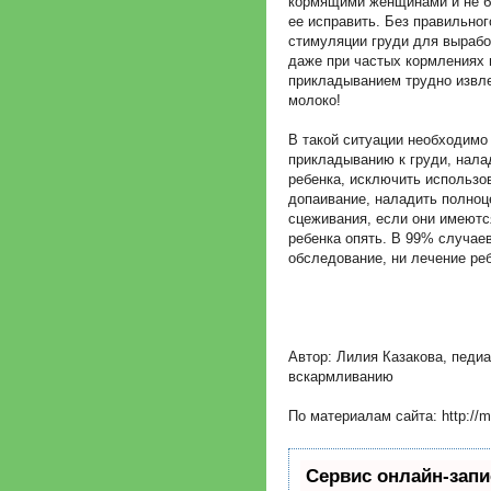
кормящими женщинами и не б
ее исправить. Без правильно
стимуляции груди для вырабо
даже при частых кормлениях 
прикладыванием трудно извлек
молоко!
В такой ситуации необходимо
прикладыванию к груди, нала
ребенка, исключить использо
допаивание, наладить полноц
сцеживания, если они имеютс
ребенка опять. В 99% случаев
обследование, ни лечение реб
Автор: Лилия Казакова, педиа
вскармливанию
По материалам сайта: http://m
Сервис онлайн-запи