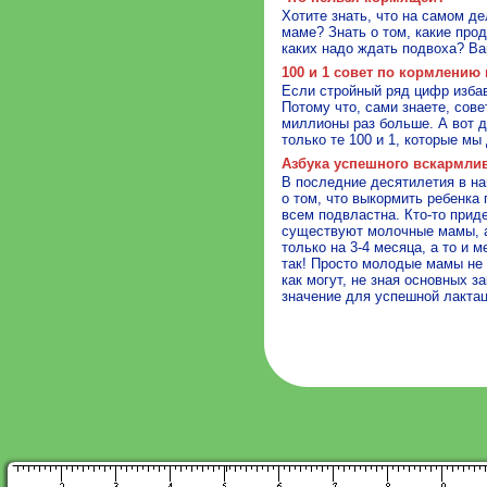
Хотите знать, что на самом д
маме? Знать о том, какие про
каких надо ждать подвоха? В
100 и 1 совет по кормлению
Если стройный ряд цифр избав
Потому что, сами знаете, сове
миллионы раз больше. А вот д
только те 100 и 1, которые мы
Азбука успешного вскармли
В последние десятилетия в н
о том, что выкормить ребенка 
всем подвластна. Кто-то прид
существуют молочные мамы, а
только на 3-4 месяца, а то и 
так! Просто молодые мамы не
как могут, не зная основных 
значение для успешной лактац