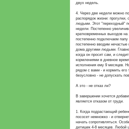
двух недель.
4. Через две недели можно п
распорядок жизни: прогулки,
людьми. Этот "переходный" п
недели. Постепенно увеличив
кратковременных выходов на 
постепенно подключаем папу 
постепенно вводим нечастые 
дома другими людьми. Главно
когда он просит сам, и следи
кормлениями в дневное время
исполнения ему 9 месяцев. 
рядом с вами - и кормить его т
безусловно - не допускать по
А это - не отказ ли?
В завершении хочется добави
является отказом от груди.
1. Когда подрастающий ребен
пососет немножко - и отверне
начать сопротивляться. Особ
детишек 4-8 месяцев. Любой 