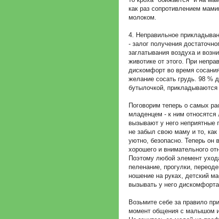
как раз сопротивлением мами
молоком.
4. Неправильное прикладыван
- залог получения достаточно
заглатывания воздуха и возн
животике от этого. При непра
дискомфорт во время сосания,
желание сосать грудь. 98 % 
бутылочкой, прикладываются
Поговорим теперь о самых ра
младенцем - к ним относятся
вызывают у него неприятные 
не забыл свою маму и то, как
уютно, безопасно. Теперь он 
хорошего и внимательного от
Поэтому любой элемент ухода 
пеленание, прогулки, переоде
ношение на руках, детский ма
вызывать у него дискомфорта
Возьмите себе за правило при
момент общения с малышом и