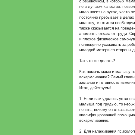
с ребеночком, в которых мам
не в лучшем качестве: позвол
мало носит на руках, часто о
постоянно пребывает в делах
малышу, тяготится необходимо
также сказывается на поведе
элементы отказа от груди. Сп
и плохое физическое самочув
полноценно ухаживать за реб
молодой матери со стороны 
Так что же делать?
Как помочь маме и малышу н
вскармливание? Самый главны
желание и готовность измени
Итак, действуем!
1. Если вам удалось установ
малыша под грудью, то необх
понять, почему он отказываетс
квалифицированной помощью 
вскармливанию.
2. Для налаживания психолог