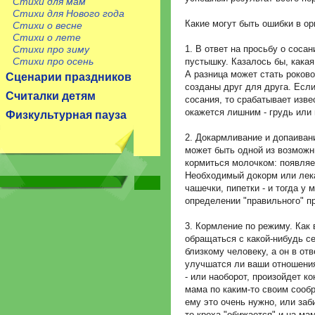
Стихи для мам
Стихи для Нового года
Какие могут быть ошибки в о
Стихи о весне
Стихи о лете
Стихи про зиму
1. В ответ на просьбу о соса
Стихи про осень
пустышку. Казалось бы, кака
А разница может стать роков
Сценарии праздников
созданы друг для друга. Есл
Считалки детям
сосания, то срабатывает извес
окажется лишним - грудь или 
Физкультурная пауза
2. Докармливание и допаиван
может быть одной из возмож
кормиться молочком: появляе
Необходимый докорм или лека
чашечки, пипетки - и тогда у
определении "правильного" п
3. Кормление по режиму. Как 
обращаться с какой-нибудь се
близкому человеку, а он в отв
улучшатся ли ваши отношени
- или наоборот, произойдет к
мама по каким-то своим сообр
ему это очень нужно, или заби
то кроха "обижается" и на мам