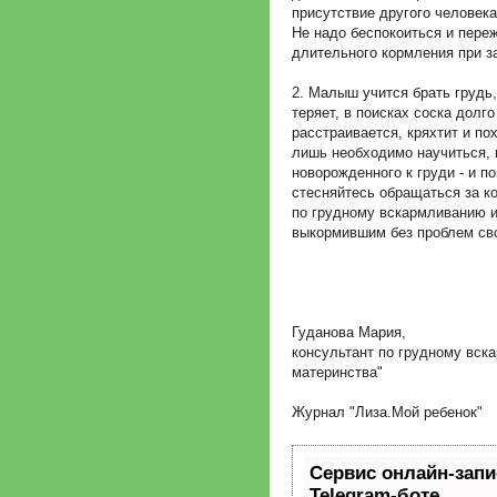
присутствие другого человек
Не надо беспокоиться и пере
длительного кормления при з
2. Малыш учится брать грудь,
теряет, в поисках соска долго
расстраивается, кряхтит и по
лишь необходимо научиться, 
новорожденного к груди - и п
стесняйтесь обращаться за 
по грудному вскармливанию 
выкормившим без проблем сво
Гуданова Мария,
консультант по грудному вск
материнства"
Журнал "Лиза.Мой ребенок"
Сервис онлайн-запи
Telegram-боте