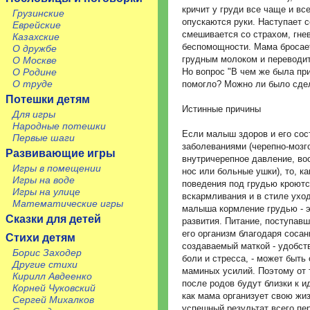
кричит у груди все чаще и вс
Грузинские
опускаются руки. Наступает с
Еврейские
смешивается со страхом, гне
Казахские
беспомощности. Мама бросае
О дружбе
грудным молоком и переводит
О Москве
О Родине
Но вопрос "В чем же была при
О труде
помогло? Можно ли было сдел
Потешки детям
Истинные причины
Для игры
Народные потешки
Если малыш здоров и его сос
Первые шаги
заболеваниями (черепно-мозг
Развивающие игры
внутричерепное давление, во
Игры в помещении
нос или больные ушки), то, к
Игры на воде
поведения под грудью кроютс
Игры на улице
вскармливания и в стиле уход
Математические игры
малыша кормление грудью - э
Сказки для детей
развития. Питание, поступавш
его организм благодаря соса
Стихи детям
создаваемый маткой - удобств
Борис Заходер
боли и стресса, - может быть
Другие стихи
маминых усилий. Поэтому от 
Кирилл Авдеенко
после родов будут близки к и
Корней Чуковский
как мама организует свою жиз
Сергей Михалков
успешный результат всего пе