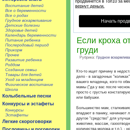
продвинется в Топ10 за ме
Воспитание детей
вернут деньги.
Все о беременности
Все о родах
Грудное вскармливание
Начать прод
Детские болезни
Здоровье детей
Календарь беременности
Если кроха о
Питание ребенка
Послеродовый период
груди
Прикорм
Прочее
Рубрика:
Грудное вскармлив
Развитие ребенка
Роддом
Создание семьи
Кто-то ищет причину в недост
Товары для детей
дело - в загадочных "коликах
Уход за младенцем
вашего младенца, кого-то об
Физическое воспитание
мамы ("да у вас после чеснок
Школа
просто с грустью констатиру
Колыбельные песни
или бабушки.
Конкурсы и эстафеты
Большинство мам, сталкиваяс
Конкурсы
впадают в панику, начинают л
Эстафеты
другое "средство" для улучше
Легкие скороговорки
животике, массаж, газоотводн
количества молока и т.п.), - 
Пословицы и поговорки