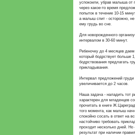
успокоили, убрав малыша от г
через какое-то время предлож
попыток в течение 10-15 мин
а малыш спит - осторожно, не
ему грудь во сне.
Для новорожденного организу
интервалом в 30-60 минут.
Ребеночку до 4 месяцев даем 
который бодрствует больше 1,
бодрствования предлагать гр
прикладывания.
Интервал предложений груди 
увеличивается до 2 часов.
Наша задача - наладить тот р
характерен для младенцев со
прочитать в книге Ж.Цареград
того момента, как малыш начн
спокойно сосать в ответ на в
настойчиво требовать приклад
проходит несколько дней. Но 
результат при наличии прави