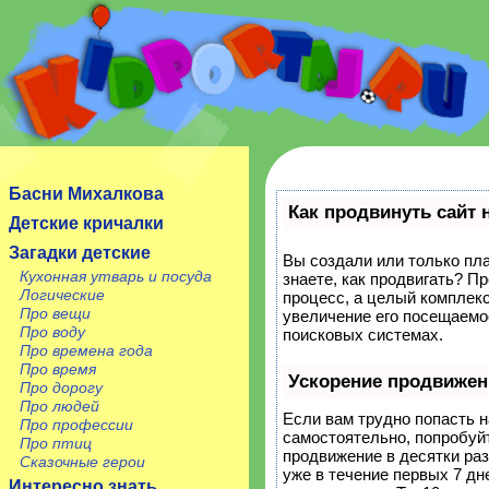
Сайт посвящен детям, их родителям, учителям и
воспитателям.
Басни Михалкова
Как продвинуть сайт 
Детские кричалки
Загадки детские
Вы создали или только пла
Кухонная утварь и посуда
знаете, как продвигать? П
Логические
процесс, а целый комплек
Про вещи
увеличение его посещаемо
Про воду
поисковых системах.
Про времена года
Про время
Ускорение продвижен
Про дорогу
Про людей
Если вам трудно попасть н
Про профессии
самостоятельно, попробуй
Про птиц
продвижение в десятки ра
Сказочные герои
уже в течение первых 7 дне
Интересно знать