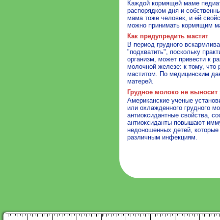
Каждой кормящей маме педиат
распорядком дня и собственн
мама тоже человек, и ей свой
можно принимать кормящим 
Как предупредить мастит
В период грудного вскармлива
"подхватить", поскольку прак
организм, может привести к р
молочной железе: к тому, что
маститом. По медицинским да
матерей.
Грудное молоко не выносит
Американские ученые установи
или охлажденного грудного мо
антиоксидантные свойства, с
антиоксиданты повышают имму
недоношенных детей, которые
различным инфекциям.