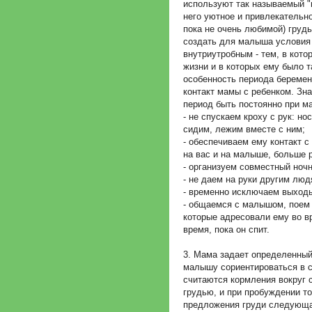
используют так называемый "
него уютное и привлекательно
пока не очень любимой) грудь
создать для малыша условия
внутриутробным - тем, в кот
жизни и в которых ему было т
особенность периода беремен
контакт мамы с ребенком. Зна
период быть постоянно при м
- не спускаем кроху с рук: но
сидим, лежим вместе с ним;
- обеспечиваем ему контакт 
на вас и на малыше, больше р
- организуем совместный ноч
- не даем на руки другим люд
- временно исключаем выходы 
- общаемся с малышом, поем 
которые адресовали ему во вр
время, пока он спит.
3. Мама задает определенный
малышу сориентироваться в 
считаются кормления вокруг 
грудью, и при пробуждении т
предложения груди следующая