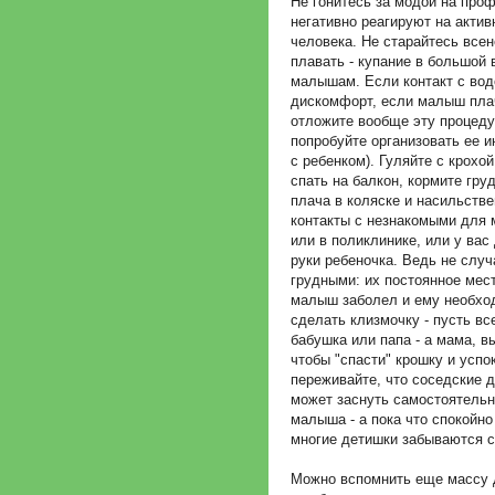
Не гонитесь за модой на про
негативно реагируют на акти
человека. Не старайтесь всен
плавать - купание в большой 
малышам. Если контакт с во
дискомфорт, если малыш плач
отложите вообще эту процеду
попробуйте организовать ее и
с ребенком). Гуляйте с крохой
спать на балкон, кормите гру
плача в коляске и насильстве
контакты с незнакомыми для 
или в поликлинике, или у вас
руки ребеночка. Ведь не случ
грудными: их постоянное мес
малыш заболел и ему необход
сделать клизмочку - пусть в
бабушка или папа - а мама, в
чтобы "спасти" крошку и успо
переживайте, что соседские д
может заснуть самостоятельн
малыша - а пока что спокойно
многие детишки забываются 
Можно вспомнить еще массу д