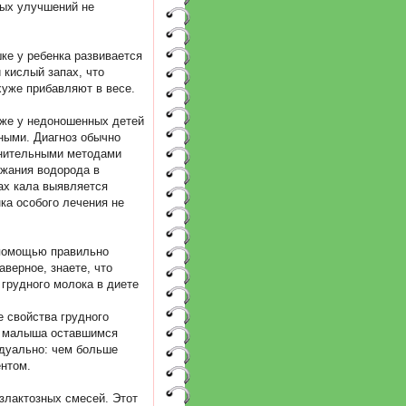
мых улучшений не
ке у ребенка развивается
 кислый запах, что
хуже прибавляют в весе.
аже у недоношенных детей
ными. Диагноз обычно
лнительными методами
ржания водорода в
ах кала выявляется
ка особого лечения не
с помощью правильно
верное, знаете, что
грудного молока в диете
е свойства грудного
ют малыша оставшимся
идуально: чем больше
нтом.
злактозных смесей. Этот