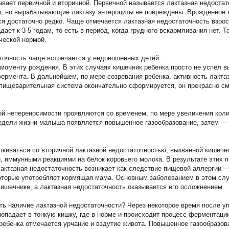
вает первичной и вторичной. Первичной называется лактазная недостат
а, но вырабатывающие лактазу энтероциты не повреждены. Врожденное 
ся достаточно редко. Чаще отмечается лактазная недостаточность взрос
дает к 3-5 годам, то есть в период, когда грудного вскармливания нет. 
ческой нормой.
точность чаще встречается у недоношенных детей.
 моменту рождения. В этих случаях кишечник ребенка просто не успел в
ермента. В дальнейшем, по мере созревания ребенка, активность лакта
 пищеварительная система окончательно сформируется, он прекрасно с
й непереносимости проявляются со временем, по мере увеличения коли
едели жизни малыша появляется повышенное газообразование, затем — б
лкиваться со вторичной лактазной недостаточностью, вызванной кишечн
 иммунными реакциями на белок коровьего молока. В результате этих 
лактазная недостаточность возникает как следствие пищевой аллергии —
которые употребляет кормящая мама. Основным заболеванием в этом сл
кишечнике, а лактазная недостаточность оказывается его осложнением.
ить наличие лактазной недостаточности? Через некоторое время после у
опадает в тонкую кишку, где в норме и происходит процесс ферментации
у ребенка отмечается урчание и вздутие живота. Повышенное газообразо