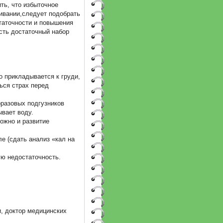
ть, что избыточное
ивании,следует подобрать
таточности и повышения
сть достаточный набор
о прикладывается к груди,
ься страх перед
оразовых подгузников
ывает воду.
можно и развитие
е (сдать анализ «кал на
ую недостаточность.
, доктор медицинских