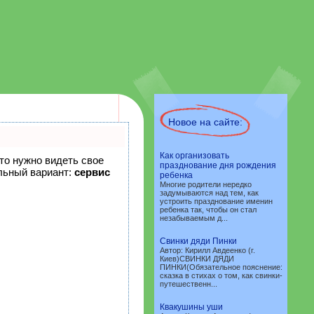
Новое на сайте:
Как организовать
что нужно видеть свое
празднование дня рождения
льный вариант:
сервис
ребенка
Многие родители нередко
задумываются над тем, как
устроить празднование именин
ребенка так, чтобы он стал
незабываемым д...
Свинки дяди Пинки
Автор: Кирилл Авдеенко (г.
Киев)СВИНКИ ДЯДИ
ПИНКИ(Обязательное пояснение:
сказка в стихах о том, как свинки-
путешественн...
Квакушины уши