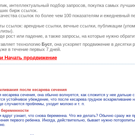
лик, интеллектуальный подбор запросов, покупка самых лучши
чших бирж ссылок.
качества ссылок по более чем 100 показателям и ежедневный п
ы ссылок: арендные ссылки, вечные ссылки, публикации (упом
елизы).
е рост или падение, а также запросы, на которые нужно обрати
авляет технологию
Буст
, она ускоряет продвижение в десятки р
же в течение первых 7 дней.
 и Начать продвижение
мливания после кесарева сечения
 кесарева сечения, она обычно волнуется, как сложится у нее дальше 
ся устойчивое убеждение, что после кесарева грудное вскармливание н
е случаются проблемы, уходит молоко и т. п.
 беременности
вдруг узнает, что снова беременна. Что же делать? Обычно сразу же 
ения первого ребенка. Иногда, действительно, бывает нужно поторопить
но.