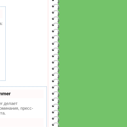
а:
mmer
r делает
оминания, пресс-
та.