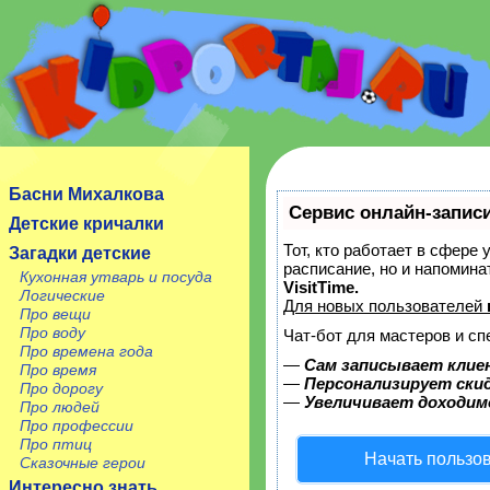
Сайт посвящен детям, их родителям, учителям и
воспитателям.
Басни Михалкова
Сервис онлайн-записи
Детские кричалки
Тот, кто работает в сфере 
Загадки детские
расписание, но и напомин
Кухонная утварь и посуда
VisitTime.
Логические
Для новых пользователей
Про вещи
Про воду
Чат-бот для мастеров и сп
Про времена года
—
Сам записывает клие
Про время
—
Персонализирует скид
Про дорогу
—
Увеличивает доходим
Про людей
Про профессии
Про птиц
Начать пользо
Сказочные герои
Интересно знать