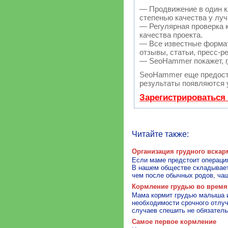
— Продвижение в один к
степенью качества у лу
— Регулярная проверка 
качества проекта.
— Все известные формат
отзывы, статьи, пресс-р
— SeoHammer покажет, гд
SeoHammer еще предост
результаты появляются у
Зарегистрироваться
Читайте также:
Организация грудного вскар
Если маме предстоит операция
В нашем обществе складывает
чем после обычных родов, чащ
Кормление грудью во время
Мама кормит грудью малыша и 
необходимости срочного отлуч
случаев спешить не обязатель
Самое первое кормление