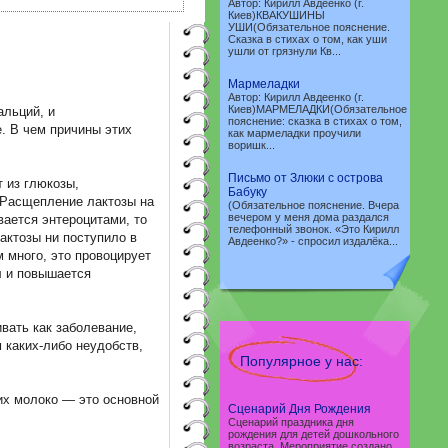
Автор: Кирилл Авдеенко (г.
Киев)КВАКУШИНЫ
УШИ(Обязательное пояснение.
Сказка в стихах о том, как уши
ушли от грязнули Кв...
Мармеладки
Автор: Кирилл Авдеенко (г.
Киев)МАРМЕЛАДКИ(Обязательное
альций, и
пояснение: сказка в стихах о том,
. В чем причины этих
как мармеладки проучили
воришк...
Письмо от Злюки с острова
 из глюкозы,
Бабуку
 Расщепление лактозы на
(Обязательное пояснение. Вчера
вечером у меня дома раздался
вается энтероцитами, то
телефонный звонок. «Это Кирилл
актозы ни поступило в
Авдеенко?» - cпросил издалёка...
 много, это провоцирует
л и повышается
вать как заболевание,
 каких-либо неудобств,
Популярное у нас:
их молоко — это основной
Сценарий Дня Рождения
Сценарий праздника дня
рождения для детей дошкольного
возраста. Мероприятие создано