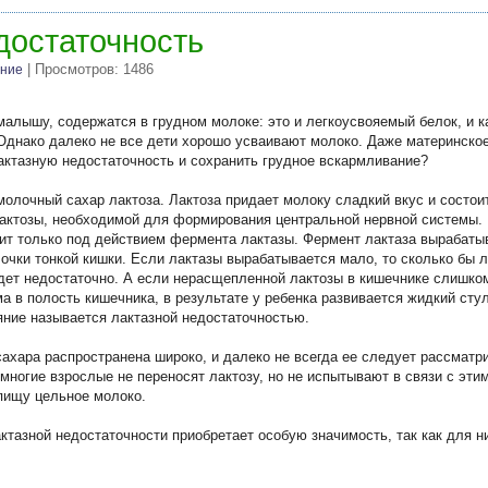
достаточность
| Просмотров: 1486
ание
алышу, содержатся в грудном молоке: это и легкоусвояемый белок, и к
днако далеко не все дети хорошо усваивают молоко. Даже материнское
актазную недостаточность и сохранить грудное вскармливание?
олочный сахар лактоза. Лактоза придает молоку сладкий вкус и состоит
актозы, необходимой для формирования центральной нервной системы.
дит только под действием фермента лактазы. Фермент лактаза вырабаты
очки тонкой кишки. Если лактазы вырабатывается мало, то сколько бы л
удет недостаточно. А если нерасщепленной лактозы в кишечнике слишком
а в полость кишечника, в результате у ребенка развивается жидкий сту
яние называется лактазной недостаточностью.
ахара распространена широко, и далеко не всегда ее следует рассматри
ногие взрослые не переносят лактозу, но не испытывают в связи с этим
 пищу цельное молоко.
ктазной недостаточности приобретает особую значимость, так как для н