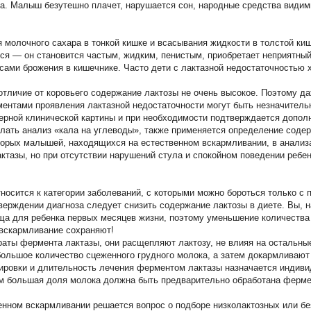
а. Малыш безутешно плачет, нарушается сон, народные средства види
 молочного сахара в тонкой кишке и всасывания жидкости в толстой киш
тся — он становится частым, жидким, пенистым, приобретает неприятный
сами брожения в кишечнике. Часто дети с лактазной недостаточностью 
отличие от коровьего содержание лактозы не очень высокое. Поэтому д
нтами проявления лактазной недостаточности могут быть незначитель
терной клинической картины и при необходимости подтверждается допо
лать анализ «кала на углеводы», также применяется определение соде
орых малышей, находящихся на естественном вскармливании, в анализ
ктазы, но при отсутствии нарушений стула и спокойном поведении ребен
тносится к категории заболеваний, с которыми можно бороться только 
ерждении диагноза следует снизить содержание лактозы в диете. Вы, на
а для ребенка первых месяцев жизни, поэтому уменьшение количества 
вскармливание сохраняют!
раты фермента лактазы, они расщепляют лактозу, не влияя на остальны
большое количество сцеженного грудного молока, а затем докармлива
ировки и длительность лечения ферментом лактазы назначается индив
ем большая доля молока должна быть предварительно обработана ферме
нном вскармливании решается вопрос о подборе низколактозных или бе