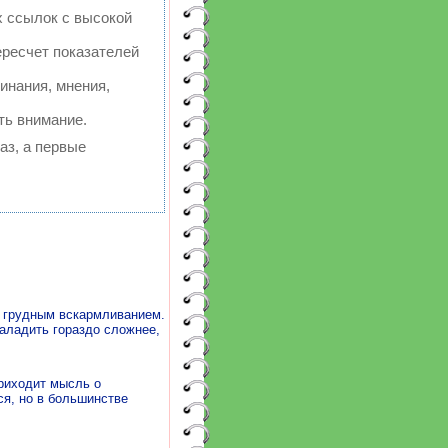
х ссылок с высокой
ересчет показателей
инания, мнения,
ть внимание.
аз, а первые
с грудным вскармливанием.
аладить гораздо сложнее,
приходит мысль о
ся, но в большинстве