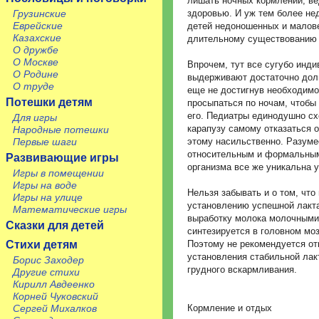
лишать ночных кормлений, ве
Грузинские
здоровью. И уж тем более не
Еврейские
детей недоношенных и малове
Казахские
длительному существованию 
О дружбе
О Москве
Впрочем, тут все сугубо инд
О Родине
выдерживают достаточно дол
О труде
еще не достигнув необходимо
Потешки детям
просыпаться по ночам, чтобы
его. Педиатры единодушно сх
Для игры
карапузу самому отказаться о
Народные потешки
Первые шаги
этому насильственно. Разуме
относительным и формальным
Развивающие игры
организма все же уникальна у
Игры в помещении
Игры на воде
Нельзя забывать и о том, чт
Игры на улице
установлению успешной лакт
Математические игры
выработку молока молочными
Сказки для детей
синтезируется в головном моз
Стихи детям
Поэтому не рекомендуется от
установления стабильной лак
Борис Заходер
грудного вскармливания.
Другие стихи
Кирилл Авдеенко
Корней Чуковский
Сергей Михалков
Кормление и отдых