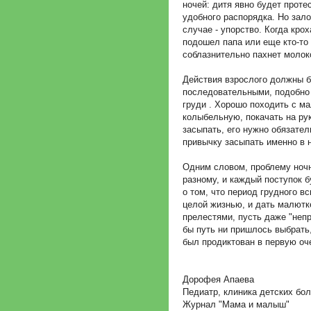
ночей: дитя явно будет проте
удобного распорядка. Но зало
случае - упорство. Когда кро
подошел папа или еще кто-то и
соблазнительно пахнет молок
Действия взрослого должны б
последовательными, подобно 
груди . Хорошо походить с ма
колыбельную, покачать на рук
засыпать, его нужно обязател
привычку засыпать именно в 
Одним словом, проблему ночн
разному, и каждый поступок 
о том, что период грудного в
целой жизнью, и дать малютк
прелестями, пусть даже "неп
бы путь ни пришлось выбрать
был продиктован в первую оч
Дорофея Апаева
Педиатр, клиника детских бо
Журнал "Мама и малыш"