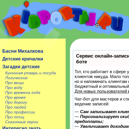
Сайт посвящен детям, их родителям, учителям и
воспитателям.
Басни Михалкова
Сервис онлайн-записи
Детские кричалки
боте
Загадки детские
Тот, кто работает в сфере 
Кухонная утварь и посуда
клиентов никуда. Мало тог
Логические
но и напоминать клиентам
Про вещи
бюджетный и оптимальный
Про воду
Для новых пользователей
Про времена года
Про время
Чат-бот для мастеров и с
Про дорогу
ведение записей:
Про людей
—
Сам записывает клие
Про профессии
—
Персонализирует скид
Про птиц
предоплаты;
Сказочные герои
—
Увеличивает доходим
Интересно знать