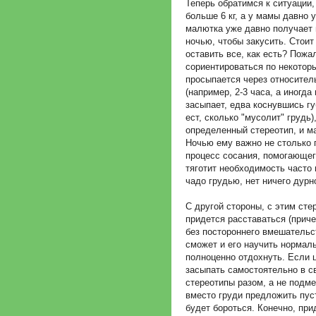
Теперь обратимся к ситуации
больше 6 кг, а у мамы давно 
малютка уже давно получает 
ночью, чтобы закусить. Стоит
оставить все, как есть? Пожа
сориентироваться по некотор
просыпается через относител
(например, 2-3 часа, а иногда
засыпает, едва коснувшись гу
ест, сколько "мусолит" грудь
определенный стереотип, и м
Ночью ему важно не столько 
процесс сосания, помогающег
тяготит необходимость часто
чадо грудью, нет ничего дурн
С другой стороны, с этим сте
придется расставаться (прич
без постороннего вмешательст
сможет и его научить нормал
полноценно отдохнуть. Если 
засыпать самостоятельно в с
стереотипы разом, а не подме
вместо груди предложить пус
будет бороться. Конечно, при