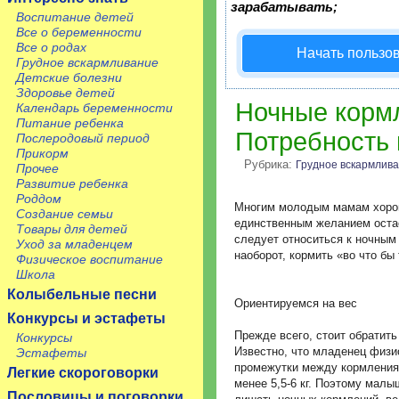
зарабатывать;
Воспитание детей
Все о беременности
Все о родах
Начать пользо
Грудное вскармливание
Детские болезни
Здоровье детей
Ночные корм
Календарь беременности
Питание ребенка
Потребность 
Послеродовый период
Прикорм
Рубрика:
Грудное вскармлив
Прочее
Развитие ребенка
Роддом
Многим молодым мамам хорошо
Создание семьи
единственным желанием остае
Товары для детей
следует относиться к ночным
Уход за младенцем
наоборот, кормить «во что бы
Физическое воспитание
Школа
Колыбельные песни
Ориентируемся на вес
Конкурсы и эстафеты
Прежде всего, стоит обратить
Конкурсы
Известно, что младенец физи
Эстафеты
промежутки между кормлениям
Легкие скороговорки
менее 5,5-6 кг. Поэтому мал
Пословицы и поговорки