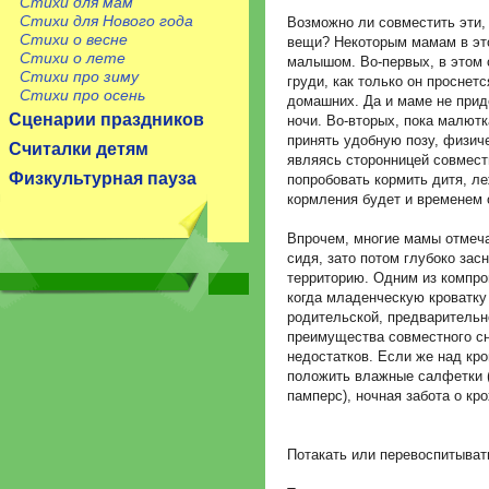
Стихи для мам
Стихи для Нового года
Возможно ли совместить эти,
Стихи о весне
вещи? Некоторым мамам в эт
Стихи о лете
малышом. Во-первых, в этом
Стихи про зиму
груди, как только он проснетс
Стихи про осень
домашних. Да и маме не прид
Сценарии праздников
ночи. Во-вторых, пока малют
принять удобную позу, физич
Считалки детям
являясь сторонницей совмест
Физкультурная пауза
попробовать кормить дитя, ле
кормления будет и временем 
Впрочем, многие мамы отмеч
сидя, зато потом глубоко зас
территорию. Одним из компро
когда младенческую кроватку
родительской, предварительно
преимущества совместного сн
недостатков. Если же над кро
положить влажные салфетки (
памперс), ночная забота о кр
Потакать или перевоспитыват