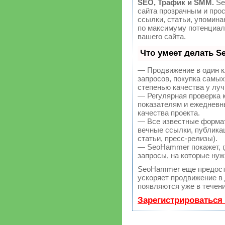
SEO, Трафик и SMM.
Se
сайта прозрачным и про
ссылки, статьи, упомина
по максимуму потенциа
вашего сайта.
Что умеет делать 
— Продвижение в один к
запросов, покупка самы
степенью качества у лу
— Регулярная проверка 
показателям и ежедневн
качества проекта.
— Все известные форма
вечные ссылки, публикац
статьи, пресс-релизы).
— SeoHammer покажет, гд
запросы, на которые нуж
SeoHammer еще предост
ускоряет продвижение в 
появляются уже в течени
Зарегистрироваться