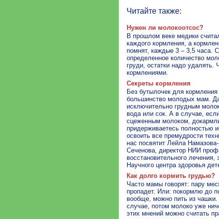
Читайте также:
Нужен ли молокоотсос?
В прошлом веке медики считал
каждого кормления, а кормлен
помнят, каждые 3 – 3,5 часа. 
определенное количество моло
груди, остатки надо удалять.
кормлениями.
Секреты кормления
Без бутылочек для кормления
большинство молодых мам. Да
исключительно грудным молок
вода или сок. А в случае, ес
сцеженным молоком, докармли
придерживаетесь полностью и
освоить все премудрости техн
нас посвятит Лейла Намазова-
Сеченова, директор НИИ проф
восстановительного лечения, 
Научного центра здоровья дет
Как долго кормить грудью?
Часто мамы говорят: пару мес
пропадет. Или: покормлю до п
вообще, можно пить из чашки.
случае, потом молоко уже ниче
этих мнений можно считать п