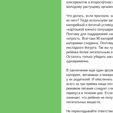
консервантов и второсортное м
молодому растущему организ
Что делать, если проспали, 
из чего? Тогда используем за
калорийный и богатый углево
«картошкой южного полушария
Поэтому для поддержания сил
хитрость. Всё-таки 90 калори
калориями сэндвича. Поэтому
несладкого йогурта. Так вы «у
ребёнка более питательным и
Осталось только убедить нас
одновременно.
В заключение ещё один аргум
калориях, витаминах и минера
у их родителей. И обеспечи
всего за три приёма пищи по
режимом питания следует счи
перекуса в течение дня. Если
означает, что ребёнок не по
питательных веществ.
Не перекладывайте ответстве