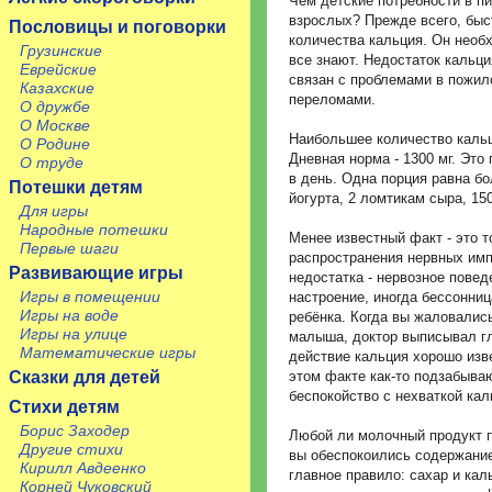
Чем детские потребности в п
взрослых? Прежде всего, быс
Пословицы и поговорки
количества кальция. Он необх
Грузинские
все знают. Недостаток кальц
Еврейские
связан с проблемами в пожил
Казахские
переломами.
О дружбе
О Москве
Наибольшее количество кальци
О Родине
Дневная норма - 1300 мг. Это
О труде
в день. Одна порция равна б
Потешки детям
йогурта, 2 ломтикам сыра, 150
Для игры
Народные потешки
Менее известный факт - это т
Первые шаги
распространения нервных имп
Развивающие игры
недостатка - нервозное повед
Игры в помещении
настроение, иногда бессонни
Игры на воде
ребёнка. Когда вы жаловалис
Игры на улице
малыша, доктор выписывал г
Математические игры
действие кальция хорошо изв
Сказки для детей
этом факте как-то подзабыва
беспокойство с нехваткой кал
Стихи детям
Борис Заходер
Любой ли молочный продукт п
Другие стихи
вы обеспокоились содержание
Кирилл Авдеенко
главное правило: сахар и ка
Корней Чуковский