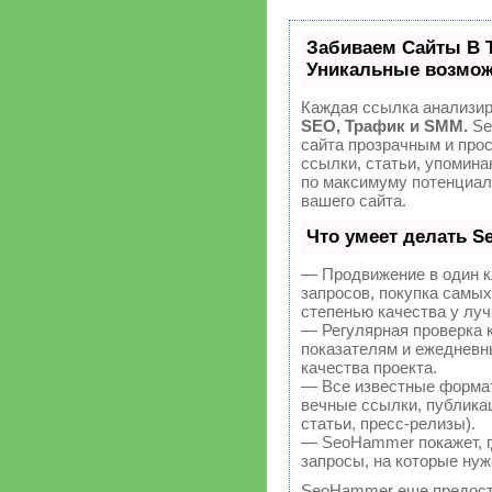
Забиваем Сайты В 
Уникальные возмож
Каждая ссылка анализир
SEO, Трафик и SMM.
Se
сайта прозрачным и про
ссылки, статьи, упомина
по максимуму потенциа
вашего сайта.
Что умеет делать 
— Продвижение в один к
запросов, покупка самы
степенью качества у лу
— Регулярная проверка 
показателям и ежедневн
качества проекта.
— Все известные форма
вечные ссылки, публикац
статьи, пресс-релизы).
— SeoHammer покажет, гд
запросы, на которые нуж
SeoHammer еще предост