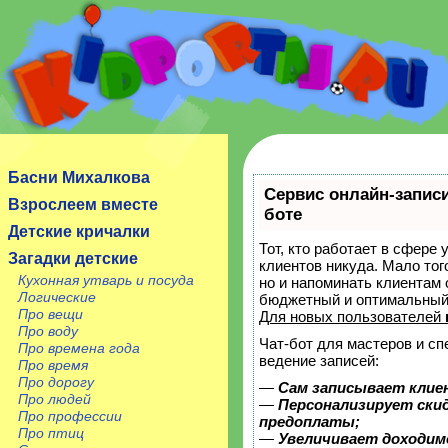
Сайт посвящен детям, их родителям, учителям и
воспитателям.
Басни Михалкова
Сервис онлайн-записи
Взрослеем вместе
боте
Детские кричалки
Тот, кто работает в сфере 
Загадки детские
клиентов никуда. Мало тог
Кухонная утварь и посуда
но и напоминать клиентам
Логические
бюджетный и оптимальный
Про вещи
Для новых пользователей
Про воду
Чат-бот для мастеров и с
Про времена года
ведение записей:
Про время
Про дорогу
—
Сам записывает клие
Про людей
—
Персонализирует скид
Про профессии
предоплаты;
Про птиц
—
Увеличивает доходим