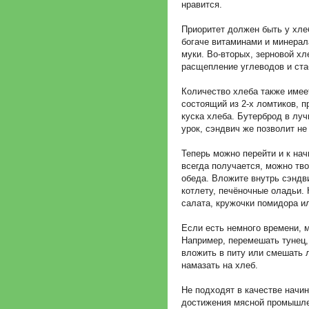
нравится.
Приоритет должен быть у хлеб
богаче витаминами и минерал
муки. Во-вторых, зерновой х
расщепление углеводов и ста
Количество хлеба также имее
состоящий из 2-х ломтиков, п
куска хлеба. Бутерброд в лу
урок, сэндвич же позволит не
Теперь можно перейти и к нач
всегда получается, можно тв
обеда. Вложите внутрь сэндв
котлету, печёночные оладьи. 
салата, кружочки помидора ил
Если есть немного времени, м
Например, перемешать тунец,
вложить в питу или смешать 
намазать на хлеб.
Не подходят в качестве начин
достижения мясной промышлен