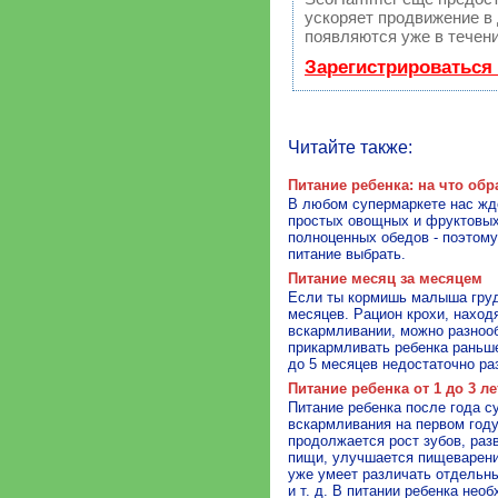
ускоряет продвижение в 
появляются уже в течени
Зарегистрироваться
Читайте также:
Питание ребенка: на что об
В любом супермаркете нас жде
простых овощных и фруктовых
полноценных обедов - поэтому
питание выбрать.
Питание месяц за месяцем
Если ты кормишь малыша груд
месяцев. Рацион крохи, наход
вскармливании, можно разнооб
прикармливать ребенка раньше
до 5 месяцев недостаточно ра
Питание ребенка от 1 до 3 ле
Питание ребенка после года с
вскармливания на первом году
продолжается рост зубов, раз
пищи, улучшается пищеварени
уже умеет различать отдельны
и т. д. В питании ребенка нео