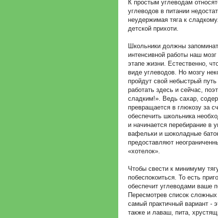
К простым углеводам относят
углеводов в питании недостат
неудержимая тяга к сладкому.
детской прихоти.
Школьники должны запоминат
интенсивной работы наш мозг
этапе жизни. Естественно, чт
виде углеводов. Но мозгу нек
пройдут свой небыстрый путь 
работать здесь и сейчас, поэт
сладким!». Ведь сахар, соде
превращается в глюкозу за с
обеспечить школьника необх
и начинается перебирание в у
вафельки и шоколадные бато
предоставляют неограниченны
«хотелок».
Чтобы свести к минимуму тяг
побеспокоиться. То есть приг
обеспечит углеводами ваше 
Пересмотрев список сложных 
самый практичный вариант - 
также и лаваш, пита, хрустящ