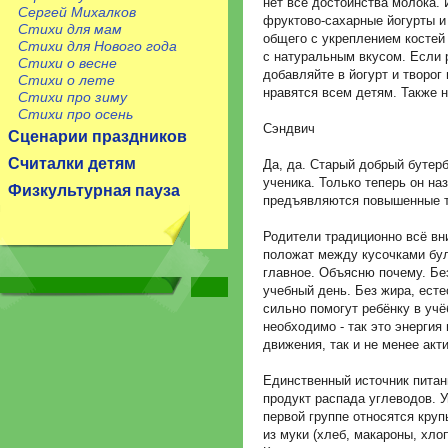
нет все достоинства молока.
Сергей Михалков
фруктово-сахарные йогурты и
Стихи для мам
общего с укреплением костей
Стихи для Нового года
с натуральным вкусом. Если р
Стихи о весне
добавляйте в йогурт и творог 
Стихи о лете
нравятся всем детям. Также н
Стихи про зиму
Стихи про осень
Сэндвич
Сценарии праздников
Считалки детям
Да, да. Старый добрый бутер
ученика. Только теперь он на
Физкультурная пауза
предъявляются повышенные т
Родители традиционно всё вн
положат между кусочками було
главное. Объясню почему. Бе
учебный день. Без жира, есте
сильно помогут ребёнку в учё
необходимо - так это энергия 
движения, так и не менее акт
Единственный источник питани
продукт распада углеводов. 
первой группе относятся крупы
из муки (хлеб, макароны, хлоп