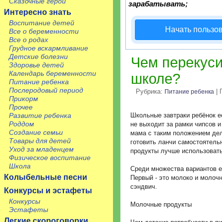
Сказочные герои
зарабатывать;
Интересно знать
Воспитание детей
Начать пользо
Все о беременности
Все о родах
Грудное вскармливание
Детские болезни
Чем перекуси
Здоровье детей
Календарь беременности
школе?
Питание ребенка
Послеродовый период
Рубрика:
| 
Питание ребенка
Прикорм
Прочее
Развитие ребенка
Школьные завтраки ребёнок е
Роддом
не выходит за рамки чипсов 
Создание семьи
мама с таким положением дел 
Товары для детей
готовить ланчи самостоятельн
Уход за младенцем
продукты лучше использоват
Физическое воспитание
Школа
Среди множества вариантов е
Колыбельные песни
Первый - это молоко и молочн
сэндвич.
Конкурсы и эстафеты
Конкурсы
Молочные продукты
Эстафеты
Легкие скороговорки