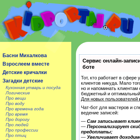
Сайт посвящен детям, их родителям, учителям и
воспитателям.
Басни Михалкова
Сервис онлайн-записи
Взрослеем вместе
боте
Детские кричалки
Тот, кто работает в сфере 
Загадки детские
клиентов никуда. Мало тог
Кухонная утварь и посуда
но и напоминать клиентам
Логические
бюджетный и оптимальный
Про вещи
Для новых пользователей
Про воду
Чат-бот для мастеров и с
Про времена года
ведение записей:
Про время
Про дорогу
—
Сам записывает клие
Про людей
—
Персонализирует скид
Про профессии
предоплаты;
Про птиц
—
Увеличивает доходим