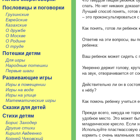
что твёрдой пищей ребенок б
спать. Но нет никаких доказа
Пословицы и поговорки
Лучший способ понять, готов
Грузинские
– это проконсультироваться с
Еврейские
Казахские
Как понять, готов ли ребенок
О дружбе
О Москве
Ответив на эти вопросы, вы п
О Родине
ребенка:
О труде
Потешки детям
Ваш ребенок может сидеть с
Для игры
Народные потешки
Уверенно держит голову, крут
Первые шаги
на звук, отворачивается от со
Развивающие игры
Игры в помещении
Действительно ли он в состо
Игры на воде
к нёбу?
Игры на улице
Математические игры
Как помочь ребенку учиться 
Сказки для детей
Прежде всего, никуда не торо
Стихи детям
удобное место. Это может бы
Борис Заходер
младенческое кресло. Если хо
Другие стихи
Используйте пластмассовую л
Кирилл Авдеенко
кормить с очень маленьких по
Корней Чуковский