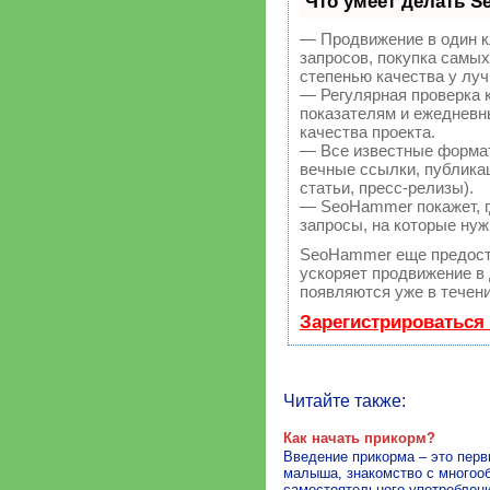
Что умеет делать 
— Продвижение в один к
запросов, покупка самы
степенью качества у лу
— Регулярная проверка 
показателям и ежедневн
качества проекта.
— Все известные форма
вечные ссылки, публикац
статьи, пресс-релизы).
— SeoHammer покажет, гд
запросы, на которые нуж
SeoHammer еще предост
ускоряет продвижение в 
появляются уже в течени
Зарегистрироваться
Читайте также:
Как начать прикорм?
Введение прикорма – это пер
малыша, знакомство с многооб
самостоятельного употреблен