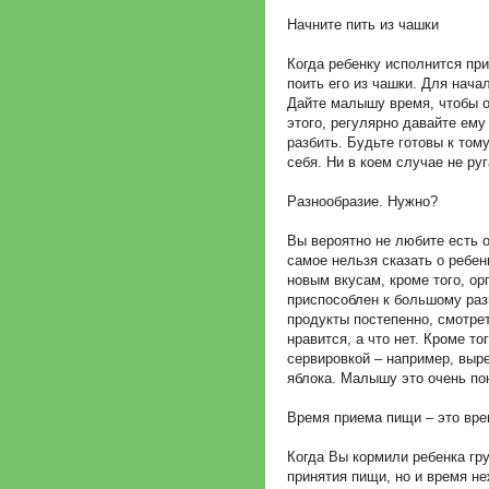
Начните пить из чашки
Когда ребенку исполнится пр
поить его из чашки. Для нача
Дайте малышу время, чтобы о
этого, регулярно давайте ему
разбить. Будьте готовы к том
себя. Ни в коем случае не руг
Разнообразие. Нужно?
Вы вероятно не любите есть 
самое нельзя сказать о ребен
новым вкусам, кроме того, ор
приспособлен к большому ра
продукты постепенно, смотрет
нравится, а что нет. Кроме т
сервировкой – например, выр
яблока. Малышу это очень по
Время приема пищи – это вре
Когда Вы кормили ребенка гр
принятия пищи, но и время н