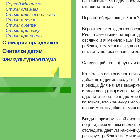
настаивайте. За неделю коли
Сергей Михалков
столовых ложек.
Стихи для мам
Стихи для Нового года
Первая твёрдая пища. Какая?
Стихи о весне
Стихи о лете
Вероятнее всего, доктор посо
Стихи про зиму
Рис – наименьший аллерген д
Стихи про осень
овсяную и ячменную кашу. Но
Сценарии праздников
ребенок, тем меньше грудного
Считалки детям
оставить молоко основным ко
Физкультурная пауза
Следующий шаг – фрукты и о
Как только ваш ребенок прив
добавлять другие продукты. 
и овощи. Для начала выберите
и один овощ (например, тыкв
сделайте пюре – оно должно 
комочков, чтоб ребенку было 
овощи можно добавить мясной
Вводя в прикорм какой-либо 
недели, прежде чем вводить д
отследите, дает ли какой-ниб
реагирует ребенок на ту или 