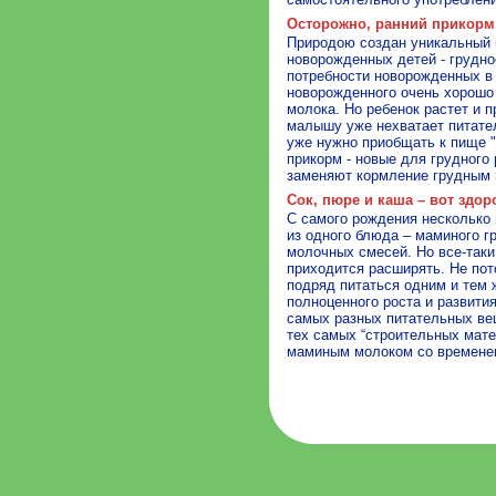
Осторожно, ранний прикорм
Природою создан уникальный 
новорожденных детей - грудн
потребности новорожденных в 
новорожденного очень хорошо
молока. Но ребенок растет и 
малышу уже нехватает питател
уже нужно приобщать к пище 
прикорм - новые для грудного
заменяют кормление грудным 
Сок, пюре и каша – вот здор
С самого рождения несколько
из одного блюда – маминого г
молочных смесей. Но все-таки
приходится расширять. Не пот
подряд питаться одним и тем 
полноценного роста и развити
самых разных питательных ве
тех самых “строительных мате
маминым молоком со времене