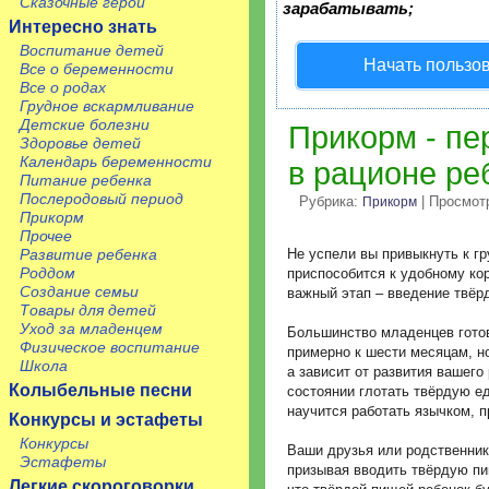
Сказочные герои
зарабатывать;
Интересно знать
Воспитание детей
Начать пользо
Все о беременности
Все о родах
Грудное вскармливание
Детские болезни
Прикорм - пе
Здоровье детей
Календарь беременности
в рационе ре
Питание ребенка
Послеродовый период
Рубрика:
| Просмот
Прикорм
Прикорм
Прочее
Развитие ребенка
Не успели вы привыкнуть к г
Роддом
приспособится к удобному ко
Создание семьи
важный этап – введение твёр
Товары для детей
Уход за младенцем
Большинство младенцев гото
Физическое воспитание
примерно к шести месяцам, но
Школа
а зависит от развития вашег
Колыбельные песни
состоянии глотать твёрдую ед
научится работать язычком, п
Конкурсы и эстафеты
Конкурсы
Ваши друзья или родственник
Эстафеты
призывая вводить твёрдую пи
Легкие скороговорки