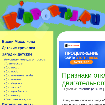
Сайт посвящен детям, их родителям, учителям и
воспитателям.
Басни Михалкова
Детские кричалки
Загадки детские
Кухонная утварь и посуда
Логические
Про вещи
Про воду
Признаки отк
Про времена года
Про время
двигательног
Про дорогу
Про людей
Рубрика:
|
Развитие ребенка
Про профессии
Про птиц
Сказочные герои
Врачу очень сложно в ходе о
Интересно знать
и распознать многочисленные