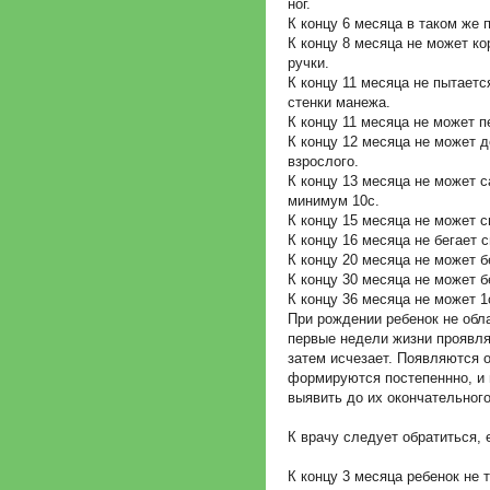
ног.
К концу 6 месяца в таком же 
К концу 8 месяца не может ко
ручки.
К концу 11 месяца не пытаетс
стенки манежа.
К концу 11 месяца не может п
К концу 12 месяца не может д
взрослого.
К концу 13 месяца не может с
минимум 10с.
К концу 15 месяца не может с
К концу 16 месяца не бегает 
К концу 20 месяца не может б
К концу 30 месяца не может б
К концу 36 месяца не может 1
При рождении ребенок не обл
первые недели жизни проявля
затем исчезает. Появляются 
формируются постепеннно, и
выявить до их окончательног
К врачу следует обратиться, 
К концу 3 месяца ребенок не 