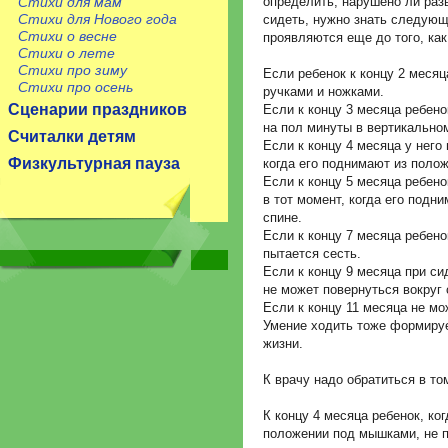
определить, нарушено ли ра
Стихи для мам
Стихи для Нового года
сидеть, нужно знать следующ
Стихи о весне
проявляются еще до того, ка
Стихи о лете
Стихи про зиму
Если ребенок к концу 2 меся
Стихи про осень
ручками и ножками.
Сценарии праздников
Если к концу 3 месяца ребено
на пол минуты в вертикально
Считалки детям
Если к концу 4 месяца у него
Физкультурная пауза
когда его поднимают из полож
Если к концу 5 месяца ребено
в тот момент, когда его подн
спине.
Если к концу 7 месяца ребено
пытается сесть.
Если к концу 9 месяца при с
не может повернуться вокруг 
Если к концу 11 месяца не мо
Умение ходить тоже формирует
жизни.
К врачу надо обратиться в то
К концу 4 месяца ребенок, ко
положении под мышками, не п