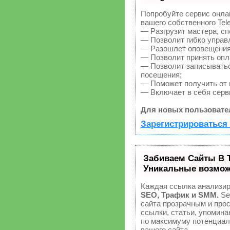
Попробуйте сервис онлай
вашего собственного Tel
— Разгрузит мастера, с
— Позволит гибко управл
— Разошлет оповещения 
— Позволит принять опла
— Позволит записыватьс
посещения;
— Поможет получить от к
— Включает в себя серв
Для новых пользовате
Зарегистрироваться 
Забиваем Сайты В 
Уникальные возмож
Каждая ссылка анализир
SEO, Трафик и SMM.
Se
сайта прозрачным и про
ссылки, статьи, упомина
по максимуму потенциа
вашего сайта.