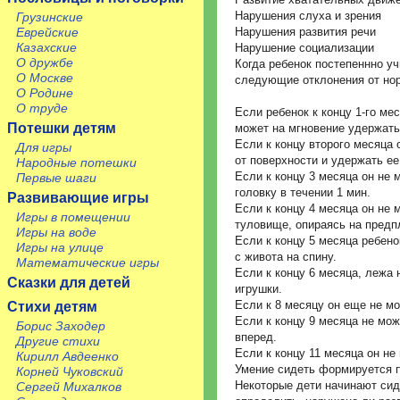
Нарушения слуха и зрения
Грузинские
Нарушения развития речи
Еврейские
Казахские
Нарушение социализации
О дружбе
Когда ребенок постепеннно у
О Москве
следующие отклонения от но
О Родине
О труде
Если ребенок к концу 1-го ме
Потешки детям
может на мгновение удержать
Если к концу второго месяца 
Для игры
от поверхности и удержать ее
Народные потешки
Если к концу 3 месяца он не 
Первые шаги
головку в течении 1 мин.
Развивающие игры
Если к концу 4 месяца он не 
Игры в помещении
туловище, опираясь на предп
Игры на воде
Если к концу 5 месяца ребен
Игры на улице
с живота на спину.
Математические игры
Если к концу 6 месяца, лежа 
Сказки для детей
игрушки.
Если к 8 месяцу он еще не мо
Стихи детям
Если к концу 9 месяца не мож
Борис Заходер
вперед.
Другие стихи
Если к концу 11 месяца он не
Кирилл Авдеенко
Умение сидеть формируется по
Корней Чуковский
Некоторые дети начинают сиде
Сергей Михалков