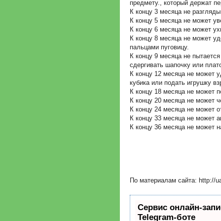
предмету., который держат пе
К концу 3 месяца не разгляды
К концу 5 месяца не может ув
К концу 6 месяца не может ух
К концу 8 месяца не может у
пальцами пуговицу.
К концу 9 месяца не пытается
сдергивать шапочку или плато
К концу 12 месяца не может 
кубика или подать игрушку вз
К концу 18 месяца не может п
К концу 20 месяца не может ч
К концу 24 месяца не может о
К концу 33 месяца не может а
К концу 36 месяца не может н
По материалам сайта: http://uau
Сервис онлайн-запи
Telegram-боте