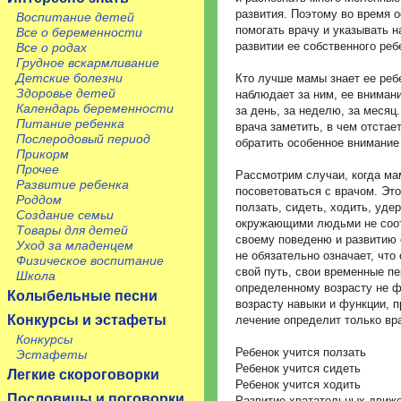
развития. Поэтому во время 
Воспитание детей
помогать врачу и указывать 
Все о беременности
развитии ее собственного реб
Все о родах
Грудное вскармливание
Детские болезни
Кто лучше мамы знает ее реб
Здоровье детей
наблюдает за ним, ее внимани
Календарь беременности
за день, за неделю, за месяц
Питание ребенка
врача заметить, в чем отстае
Послеродовый период
обратить особенное внимание
Прикорм
Прочее
Рассмотрим случаи, когда ма
Развитие ребенка
посоветоваться с врачом. Это
Роддом
ползать, сидеть, ходить, уде
Создание семьи
окружающими людьми не соотв
Товары для детей
своему поведеню и развитию
Уход за младенцем
не обязательно означает, что 
Физическое воспитание
свой путь, свои временные пе
Школа
определенному возрасту не 
Колыбельные песни
возрасту навыки и функции, 
Конкурсы и эстафеты
лечение определит только вр
Конкурсы
Ребенок учится ползать
Эстафеты
Ребенок учится сидеть
Легкие скороговорки
Ребенок учится ходить
Пословицы и поговорки
Развитие хватательных движ