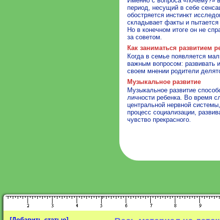
Именно с вопроса «почему?» в
период, несущий в себе сенса
обостряется инстинкт исследов
складывает факты и пытается
Но в конечном итоге он не сп
за советом.
Как заниматься развитием р
Когда в семье появляется ма
важным вопросом: развивать и
своем мнении родители делятся
Музыкальное развитие
Музыкальное развитие способ
личности ребенка. Во время с
центральной нервной системы,
процесс социализации, разви
чувство прекрасного.
[Добавить статью]