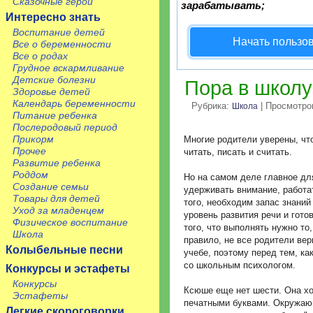
Сказочные герои
зарабатывать;
Интересно знать
Воспитание детей
Начать пользо
Все о беременности
Все о родах
Грудное вскармливание
Детские болезни
Пора в школу
Здоровье детей
Календарь беременности
Рубрика:
| Просмотро
Школа
Питание ребенка
Послеродовый период
Прикорм
Многие родители уверены, что
Прочее
читать, писать и считать.
Развитие ребенка
Роддом
Но на самом деле главное дл
Создание семьи
удерживать внимание, работат
Товары для детей
того, необходим запас знани
Уход за младенцем
уровень развития речи и гото
Физическое воспитание
того, что выполнять нужно то, 
Школа
правило, не все родители вер
Колыбельные песни
учебе, поэтому перед тем, ка
со школьным психологом.
Конкурсы и эстафеты
Конкурсы
Ксюше еще нет шести. Она хо
Эстафеты
печатными буквами. Окружаю
Легкие скороговорки