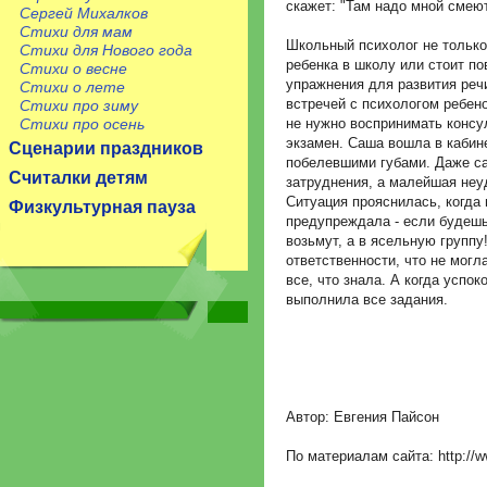
скажет: "Там надо мной смеют
Сергей Михалков
Стихи для мам
Школьный психолог не только
Стихи для Нового года
ребенка в школу или стоит по
Стихи о весне
упражнения для развития реч
Стихи о лете
встречей с психологом ребен
Стихи про зиму
Стихи про осень
не нужно воспринимать консу
экзамен. Саша вошла в кабин
Сценарии праздников
побелевшими губами. Даже с
Считалки детям
затруднения, а малейшая неу
Ситуация прояснилась, когда
Физкультурная пауза
предупреждала - если будешь
возьмут, а в ясельную группу
ответственности, что не мог
все, что знала. А когда успок
выполнила все задания.
Автор: Евгения Пайсон
По материалам сайта: http://w