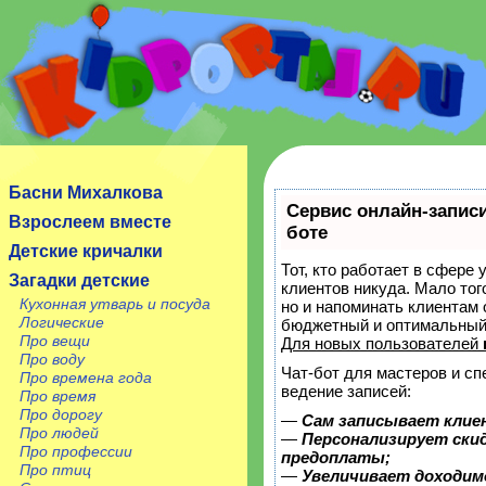
Сайт посвящен детям, их родителям, учителям и
воспитателям.
Басни Михалкова
Сервис онлайн-записи
Взрослеем вместе
боте
Детские кричалки
Тот, кто работает в сфере 
Загадки детские
клиентов никуда. Мало тог
Кухонная утварь и посуда
но и напоминать клиентам
Логические
бюджетный и оптимальный
Про вещи
Для новых пользователей
Про воду
Чат-бот для мастеров и с
Про времена года
ведение записей:
Про время
Про дорогу
—
Сам записывает клие
Про людей
—
Персонализирует скид
Про профессии
предоплаты;
Про птиц
—
Увеличивает доходим