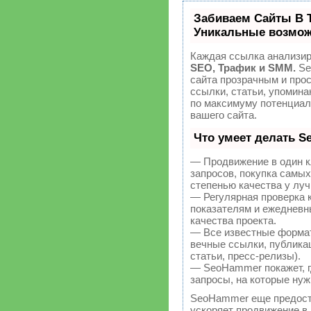
Забиваем Сайты В 
Уникальные возмож
Каждая ссылка анализир
SEO, Трафик и SMM.
Se
сайта прозрачным и про
ссылки, статьи, упомина
по максимуму потенциа
вашего сайта.
Что умеет делать 
— Продвижение в один к
запросов, покупка самы
степенью качества у лу
— Регулярная проверка 
показателям и ежедневн
качества проекта.
— Все известные форма
вечные ссылки, публикац
статьи, пресс-релизы).
— SeoHammer покажет, гд
запросы, на которые нуж
SeoHammer еще предост
ускоряет продвижение в 