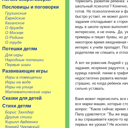
тормозить развитие ребенка" 
школьный психолог? Конечно,
Пословицы и поговорки
готов. Но психологически и ф
Грузинские
быстро устает, не может дол
Еврейские
задания откладывает в сторон
Казахские
ведь в школе нужно выполнять
О дружбе
интересное, и не очень. Да, 
О Москве
примеры и пишет буквы, но дл
О Родине
О труде
некоторое время ежедневная о
интерес к учебе пропадет. П
Потешки детям
родителям не спешить и отло
Для игры
Народные потешки
А вот ее ровесник Андрей с 
Первые шаги
задания, искренне радуется, у
Развивающие игры
курица лапкой: линии в граф
Игры в помещении
недостаточно развита мелкая
Игры на воде
страшно, но когда ребенок на
Игры на улице
сильно уставать.
Математические игры
Сказки для детей
Ваня может перечислить все 
все марки машин, которые сто
Стихи детям
вопрос: "Какое сейчас время г
Борис Заходер
Папа удивляется: "Вы же види
Другие стихи
а вы спрашиваете какую-то ер
Кирилл Авдеенко
первых же уроках? Не исключе
Корней Чуковский