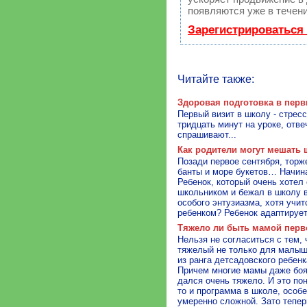
появляются уже в течени
Зарегистрироваться
Читайте также:
Здоровая подготовка в перв
Первый визит в школу - стрес
тридцать минут на уроке, отвеч
спрашивают...
Как родители могут мешать 
Позади первое сентября, торж
банты и море букетов… Начин
Ребенок, который очень хотел 
школьником и бежал в школу в
особого энтузиазма, хотя учит
ребенком? Ребенок адаптирует
Тяжело ли быть мамой перв
Нельзя не согласиться с тем,
тяжелый не только для малыш
из ранга детсадовского ребенк
Причем многие мамы даже боят
дался очень тяжело. И это пон
то и программа в школе, особ
умеренно сложной. Зато тепер