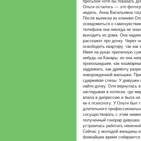
просьбой хотя бы показать доч
Ольги осталось — это фотог
недель. Анна Васильевна тог
После выписки из клиники Ол
осведомиться о самочувствии
телефона она никогда не зна
выходить из дома. Она надея
расскажет про дочку. Через ч
освободить квартиру, так как
Имея на руках приличную сум
нибудь на Канары, но она нап
произошедшее, как кошмарный
задремать, как дремоту разре
новорожденной малышки. При 
сдерживая слезы. У девушки п
найти дочку. Оля вернулась в
заглядывая в коляски, где 
впала в депрессию и была на 
ее к психологу. У Ольги был 
длительного профессионально
сосуществовать с этим неимо
полученный гонорар девушка 
устроилась работать нянечкой
Сейчас у молодой женщины ес
ближайшее время собирается 