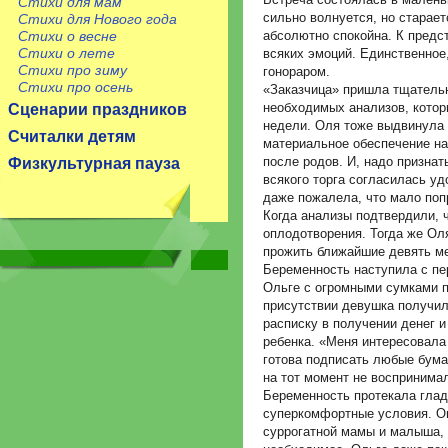
Стихи для мам
сильно волнуется, но старает
Стихи для Нового года
Стихи о весне
абсолютно спокойна. К предс
Стихи о лете
всяких эмоций. Единственное
Стихи про зиму
гонораром.
Стихи про осень
«Заказчица» пришла тщательн
необходимых анализов, котор
Сценарии праздников
недели. Оля тоже выдвинула 
Считалки детям
материальное обеспечение на
после родов. И, надо признат
Физкультурная пауза
всякого торга согласилась у
даже пожалела, что мало поп
Когда анализы подтвердили, 
оплодотворения. Тогда же Оля
прожить ближайшие девять ме
Беременность наступила с пе
Ольге с огромными сумками по
присутствии девушка получил
расписку в получении денег и
ребенка. «Меня интересовала
готова подписать любые бума
на тот момент не воспринимал
Беременность протекала глад
суперкомфортные условия. Он
суррогатной мамы и малыша, 