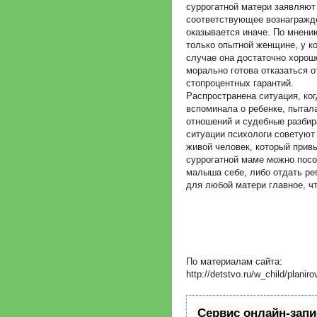
суррогатной матери заявляют
соответствующее вознагражде
оказывается иначе. По мнени
только опытной женщине, у ко
случае она достаточно хорошо
морально готова отказаться от
стопроцентных гарантий.
Распространена ситуация, ког
вспоминала о ребенке, пытал
отношений и судебные разбир
ситуации психологи советуют 
живой человек, который привы
суррогатной маме можно посо
малыша себе, либо отдать реб
для любой матери главное, ч
По материалам сайта:
http://detstvo.ru/w_child/plani
Сервис онлайн-запи