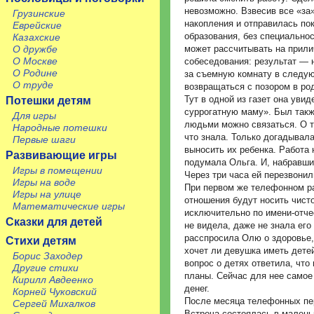
невозможно. Взвесив все «за
Грузинские
накопления и отправилась пок
Еврейские
образования, без специальнос
Казахские
О дружбе
может рассчитывать на прили
О Москве
собеседования: результат — 
О Родине
за съемную комнату в следу
О труде
возвращаться с позором в род
Тут в одной из газет она уви
Потешки детям
суррогатную маму». Был такж
Для игры
людьми можно связаться. О т
Народные потешки
что знала. Только догадывала
Первые шаги
выносить их ребенка. Работа 
Развивающие игры
подумала Ольга. И, набравши
Игры в помещении
Через три часа ей перезвонил
Игры на воде
При первом же телефонном ра
Игры на улице
отношения будут носить чист
Математические игры
исключительно по имени-отче
Сказки для детей
не видела, даже не знала ег
расспросила Олю о здоровье,
Стихи детям
хочет ли девушка иметь дете
Борис Заходер
вопрос о детях ответила, что
Другие стихи
планы. Сейчас для нее самое
Кирилл Авдеенко
денег.
Корней Чуковский
После месяца телефонных пер
Сергей Михалков
Встреча состоялась в малень