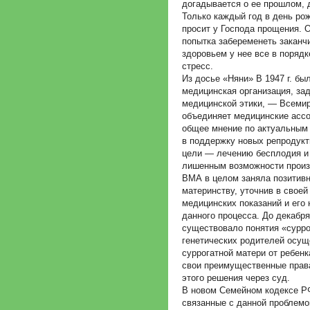
догадывается о ее прошлом, 
Только каждый год в день рож
просит у Господа прощения. О
попытка забеременеть заканч
здоровьем у нее все в поряд
стресс.
Из досье «Няни» В 1947 г. б
медицинская организация, за
медицинской этики, — Всемир
объединяет медицинские ассо
общее мнение по актуальным 
в поддержку новых репродукт
цели — лечению бесплодия и 
лишенным возможности произ
ВМА в целом заняла позитивн
материнству, уточнив в свое
медицинских показаний и его
данного процесса. До декабр
существовало понятия «сурро
генетических родителей осущ
суррогатной матери от ребен
свои преимущественные прав
этого решения через суд.
В новом Семейном кодексе РФ,
связанные с данной проблемой.