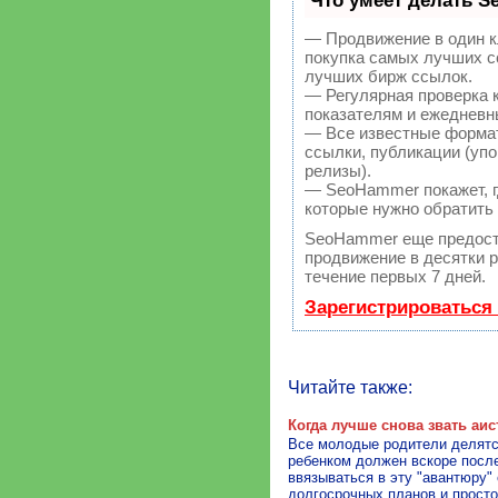
Что умеет делать 
— Продвижение в один к
покупка самых лучших с
лучших бирж ссылок.
— Регулярная проверка 
показателям и ежедневны
— Все известные формат
ссылки, публикации (упо
релизы).
— SeoHammer покажет, гд
которые нужно обратить
SeoHammer еще предост
продвижение в десятки р
течение первых 7 дней.
Зарегистрироваться
Читайте также:
Когда лучше снова звать аис
Все молодые родители делятся
ребенком должен вскоре после
ввязываться в эту "авантюру" 
долгосрочных планов и просто