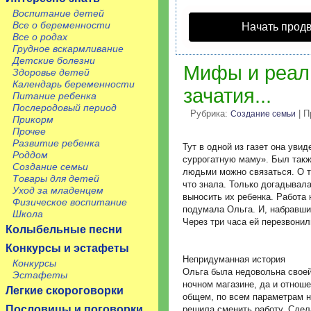
Воспитание детей
Все о беременности
Начать прод
Все о родах
Грудное вскармливание
Детские болезни
Мифы и реал
Здоровье детей
Календарь беременности
зачатия...
Питание ребенка
Послеродовый период
Рубрика:
| П
Создание семьи
Прикорм
Прочее
Развитие ребенка
Тут в одной из газет она уви
Роддом
суррогатную маму». Был такж
Создание семьи
людьми можно связаться. О т
Товары для детей
что знала. Только догадывала
Уход за младенцем
выносить их ребенка. Работа 
Физическое воспитание
подумала Ольга. И, набравши
Школа
Через три часа ей перезвонил
Колыбельные песни
Конкурсы и эстафеты
Непридуманная история
Конкурсы
Ольга была недовольна своей
Эстафеты
ночном магазине, да и отнош
Легкие скороговорки
общем, по всем параметрам н
Пословицы и поговорки
решила сменить работу. Сдел