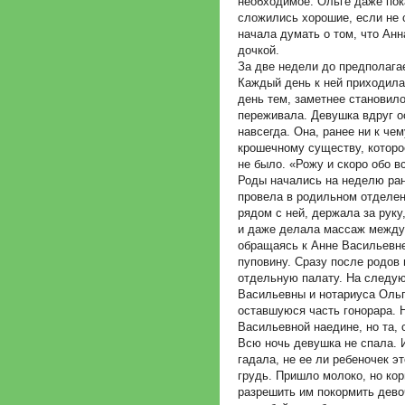
необходимое. Ольге даже пок
сложились хорошие, если не 
начала думать о том, что Анн
дочкой.
За две недели до предполага
Каждый день к ней приходил
день тем, заметнее становил
переживала. Девушка вдруг о
навсегда. Она, ранее ни к че
крошечному существу, которое
не было. «Рожу и скоро обо 
Роды начались на неделю ран
провела в родильном отделен
рядом с ней, держала за руку
и даже делала массаж между 
обращаясь к Анне Васильевне
пуповину. Сразу после родов
отдельную палату. На следую
Васильевны и нотариуса Ольг
оставшуюся часть гонорара. 
Васильевной наедине, но та, 
Всю ночь девушка не спала. 
гадала, не ее ли ребеночек э
грудь. Пришло молоко, но ко
разрешить им покормить девоч