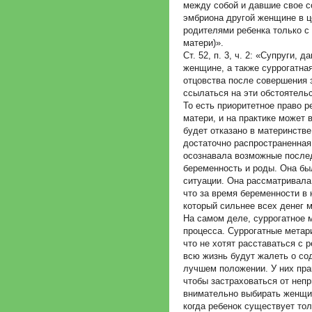
между собой и давшие свое 
эмбриона другой женщине в ц
родителями ребенка только с
матери)».
Ст. 52, п. 3, ч. 2: «Супруги,
женщине, а также суррогатная
отцовства после совершения 
ссылаться на эти обстоятельс
То есть приоритетное право 
матери, и на практике может 
будет отказано в материнстве
достаточно распространенная 
осознавала возможные послед
беременность и роды. Она бы
ситуации. Она рассматривала 
что за время беременности в 
который сильнее всех денег м
На самом деле, суррогатное 
процесса. Суррогатные метар
что не хотят расставаться с 
всю жизнь будут жалеть о со
лучшем положении. У них прак
чтобы застраховаться от неп
внимательно выбирать женщин
когда ребенок существует тол