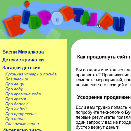
Сайт посвящен детям, их родителям, учителям и
воспитателям.
Басни Михалкова
Как продвинуть сайт 
Детские кричалки
Загадки детские
Вы создали или только план
Кухонная утварь и посуда
продвигать? Продвижение с
Логические
комплекс мероприятий, на
Про вещи
повышение его позиций в 
Про воду
Про времена года
Ускорение продвижен
Про время
Про дорогу
Если вам трудно попасть н
Про людей
попробуйте технологию
Бу
Про профессии
первые результаты появляю
Про птиц
один запрос у вас не продв
Сказочные герои
бустер
вернут деньги.
Интересно знать