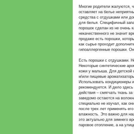
Многие родители жалуются, ч
оставляет на белье неприятн
средства с отдушками или д
для белья. Специфичный запах
порошок сделан из не очень 
некачественного не значит вре
продаже есть порошки, которы
как сырье проходит дополнит
гипоаллергенные порошки. Они
Есть порошки с отдушками. Н
Некоторые синтетические аро
кожи у малыша. Для детской 
и/или пищевые ароматизаторы.
Использовать кондиционеры и
рекомендуется. И дело здесь 
действия – смягчать ткань за
заведомо остаются на волокн
специально не изучал, как о
после трех лет применять его
влажность. Это важно для на
это актуально для зимнего вр
паровое отопление, а на улиц