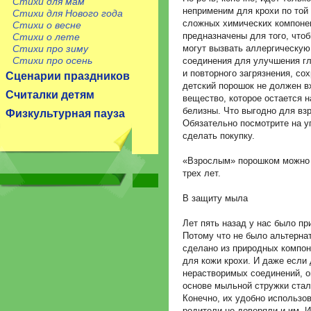
Стихи для мам
неприменим для крохи по той 
Стихи для Нового года
сложных химических компонен
Стихи о весне
предназначены для того, чтоб
Стихи о лете
Стихи про зиму
могут вызвать аллергическую
Стихи про осень
соединения для улучшения г
и повторного загрязнения, сох
Сценарии праздников
детский порошок не должен в
Считалки детям
вещество, которое остается н
белизны. Что выгодно для вз
Физкультурная пауза
Обязательно посмотрите на у
сделать покупку.
«Взрослым» порошком можно 
трех лет.
В защиту мыла
Лет пять назад у нас было пр
Потому что не было альтернат
сделано из природных компон
для кожи крохи. И даже если 
нерастворимых соединений, о
основе мыльной стружки стал
Конечно, их удобно использо
родители не доверяли и им. 