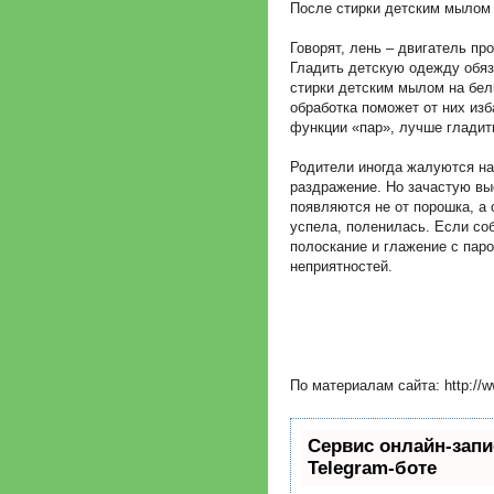
После стирки детским мылом 
Говорят, лень – двигатель про
Гладить детскую одежду обяз
стирки детским мылом на бел
обработка поможет от них изб
функции «пар», лучше гладит
Родители иногда жалуются на
раздражение. Но зачастую вы
появляются не от порошка, а о
успела, поленилась. Если со
полоскание и глажение с пар
неприятностей.
По материалам сайта: http://w
Сервис онлайн-запи
Telegram-боте