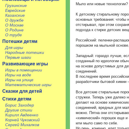
Мыло или новые технологии?
Грузинские
Еврейские
К детскому стиральному пор
Казахские
основных требования: чтобы 
О дружбе
отстирывал, при этом сохран
О Москве
О Родине
подхода к стирке детских вещ
О труде
Российский: пеленки-распашо
Потешки детям
порошком на мыльной основе
Для игры
Народные потешки
Западный: гораздо лучше, ес
Первые шаги
созданный по идеологии обыч
Развивающие игры
на основе допустимых для де
Игры в помещении
соединений.
Игры на воде
В последнее время российски
Игры на улице
разработчики бытовой химии 
Математические игры
Сказки для детей
Все детские стиральные поро
стружки. Теперь уже далеко 
Стихи детям
делают на основе химических 
Борис Заходер
соединений, вредных для мал
Другие стихи
можно. Пятна они отстирывают
Кирилл Авдеенко
«химический» порошок еще и 
Корней Чуковский
или мыло само по себе.
Сергей Михалков
Но речь, конечно, идет толь