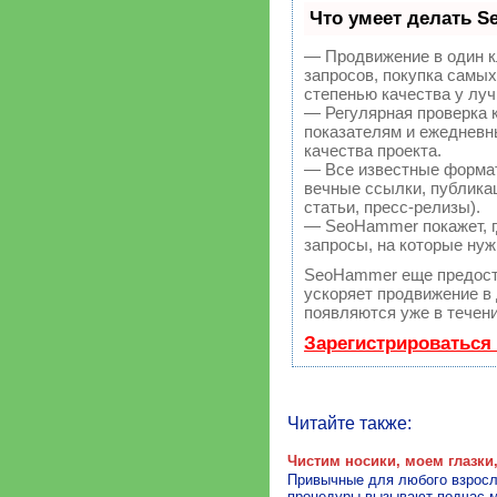
Что умеет делать 
— Продвижение в один к
запросов, покупка самы
степенью качества у лу
— Регулярная проверка 
показателям и ежедневн
качества проекта.
— Все известные форма
вечные ссылки, публикац
статьи, пресс-релизы).
— SeoHammer покажет, гд
запросы, на которые нуж
SeoHammer еще предост
ускоряет продвижение в 
появляются уже в течени
Зарегистрироваться
Читайте также:
Чистим носики, моем глазки
Привычные для любого взросл
процедуры вызывают подчас м