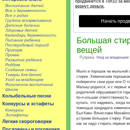
продвинется в Топ10 за ме
Воспитание детей
вернут деньги.
Все о беременности
Все о родах
Грудное вскармливание
Начать прод
Детские болезни
Здоровье детей
Календарь беременности
Большая сти
Питание ребенка
Послеродовый период
вещей
Прикорм
Прочее
Рубрика:
Уход за младенцем
Развитие ребенка
Роддом
Создание семьи
Мыло и порошок на мыльной 
Товары для детей
стирки. Химическим порошком
Уход за младенцем
поберегите свои руки или О т
Физическое воспитание
Малыш родился, и с первых ж
Школа
родителей обрушиваются горы 
Колыбельные песни
бо-о-ольшая ответственность.
купать, что надевать, когда к
Конкурсы и эстафеты
помощью кандидата химическ
Конкурсы
БытХим» Вячеслава Михайл
Эстафеты
устроим большую стирку. Раз
Легкие скороговорки
как не надо стирать первые 
Пословицы и поговорки