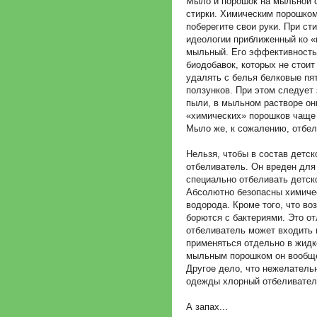
Мыло и порошок на мыльной 
стирки. Химическим порошком
поберегите свои руки. При ст
идеологии приближенный ко «
мыльный. Его эффективность
биодобавок, которых не стоит
удалять с белья белковые пя
ползунков. При этом следует 
пыли, в мыльном растворе они
«химических» порошков чаще 
Мыло же, к сожалению, отбе
Нельзя, чтобы в состав детск
отбеливатель. Он вреден для
специально отбеливать детско
Абсолютно безопасны химичес
водорода. Кроме того, что в
борются с бактериями. Это о
отбеливатель может входить 
применяться отдельно в жидк
мыльным порошком он вообще
Другое дело, что нежелатель
одежды хлорный отбеливатель 
А запах...