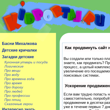
Сайт посвящен детям, их родителям, учителям и
воспитателям.
Басни Михалкова
Как продвинуть сайт 
Детские кричалки
Загадки детские
Вы создали или только пла
Кухонная утварь и посуда
знаете, как продвигать? П
Логические
процесс, а целый комплек
Про вещи
увеличение его посещаемо
Про воду
поисковых системах.
Про времена года
Про время
Ускорение продвижен
Про дорогу
Про людей
Если вам трудно попасть н
Про профессии
самостоятельно, попробуй
Про птиц
продвижение в десятки ра
Сказочные герои
уже в течение первых 7 дне
Интересно знать