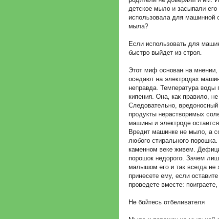
детское мыло и засыпали его 
использовала для машинной с
мыла?
Если использовать для маши
быстро выйдет из строя.
Этот миф основан на мнении
оседают на электродах машинк
неправда. Температура воды 
кипения. Она, как правило, н
Следовательно, вредоносный
продукты нерастворимых соле
машины и электроде остается 
Вредит машинке не мыло, а со
любого стирального порошка. 
каменном веке живем. Дефици
порошок недорого. Зачем лиш
малышом его и так всегда не 
принесете ему, если оставите
проведете вместе: поиграете, 
Не бойтесь отбеливателя