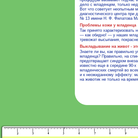
дело с младенцем, только нед
Вот что советует неопытным 
диагностического центра при 
№ 13 имени Н. Ф. Филатова 
Проблемы кожи у младенца
Так принято характеризовать
— как обидно! — у наших млад
тревожат высыпания, покрас
Выкладывание на живот - эт
Знаете ли вы, как правильно 
младенца? Правильно, на спин
предотвращает синдром внеза
известно еще в середине 90-х 
младенческих смертей во все
и к неожиданному эффекту: м
на животик не только на время