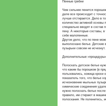
Пенные гребни
Чем сильнее пенится порошок
деле все происходит с точно
лучше отстирается. Дело в то
количество активной основы 
специально вводят в состав 
пену. А некоторые составы, в
себе малопенные.
Другое дело, что по пене мо
выполоскано белье. Детские 
пузырьки совсем не исчезнут.
Дополнительные «процедуры
Полоскать детское белье нужн
что каким бы порошком (в пре
пользовались, кожица крохи 
показатель того, что белье х
исчезновение мыльных пузырьк
химические соединения удал
нужно полоскать белье после
правило, им стирают в машинк
полоскания. Не поленитесь, 