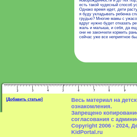
новорожденности и до тех пор
есть такой чудесный способ у
Однако время идет, дети расту
я буду укладывать ребенка спа
грудью? Многие мамы с ужасом
вдруг нужно будет отказать р
жаль и малыша, и себя, да ещ
они не закончили кормить рань
сейчас уже все неприятное бы
[Добавить статью]
Весь материал на детс
ознакомления.
Запрещено копирование
согласования с админи
Copyright 2006 - 2024,
KidPortal.ru