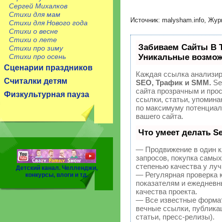
Сергей Михалков
Стихи для мам
Источник: malysham.info, Жу
Стихи для Нового года
Стихи о весне
Стихи о лете
Забиваем Сайты В 
Стихи про зиму
Уникальные возмож
Стихи про осень
Сценарии праздников
Каждая ссылка анализир
Считалки детям
SEO, Трафик и SMM.
Se
сайта прозрачным и про
Физкультурная пауза
ссылки, статьи, упомина
по максимуму потенциа
вашего сайта.
Что умеет делать 
— Продвижение в один к
запросов, покупка самы
степенью качества у лу
Детский канал. Челленджи,
— Регулярная проверка 
конкурсы, влоги и тд.
показателям и ежедневн
качества проекта.
— Все известные форма
вечные ссылки, публикац
статьи, пресс-релизы).