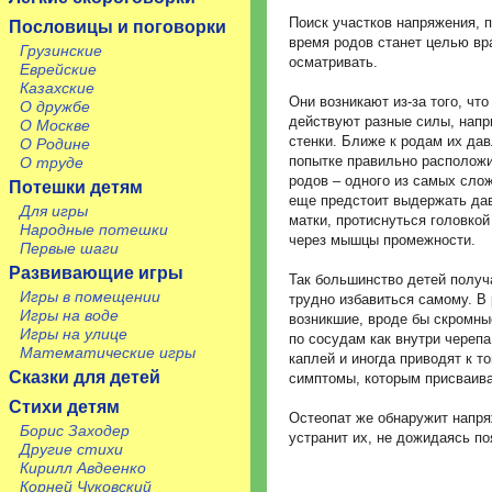
Поиск участков напряжения, 
Пословицы и поговорки
время родов станет целью вра
Грузинские
осматривать.
Еврейские
Казахские
Они возникают из-за того, чт
О дружбе
действуют разные силы, нап
О Москве
стенки. Ближе к родам их дав
О Родине
попытке правильно расположи
О труде
родов – одного из самых сло
Потешки детям
еще предстоит выдержать да
Для игры
матки, протиснуться головкой
Народные потешки
через мышцы промежности.
Первые шаги
Развивающие игры
Так большинство детей получ
Игры в помещении
трудно избавиться самому. В 
Игры на воде
возникшие, вроде бы скромные
Игры на улице
по сосудам как внутри черепа
Математические игры
каплей и иногда приводят к т
Сказки для детей
симптомы, которым присваива
Стихи детям
Остеопат же обнаружит напря
Борис Заходер
устранит их, не дожидаясь п
Другие стихи
Кирилл Авдеенко
Корней Чуковский