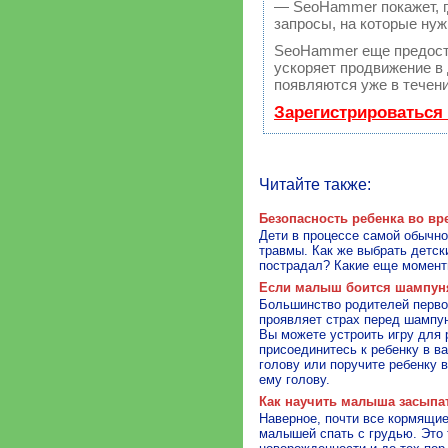
— SeoHammer покажет, гд
запросы, на которые нуж
SeoHammer еще предост
ускоряет продвижение в 
появляются уже в течени
Зарегистрироваться
Читайте также:
Безопасность ребенка во вр
Дети в процессе самой обычно
травмы. Как же выбрать детск
пострадал? Какие еще момент
Если малыш боится шампун
Большинство родителей первог
проявляет страх перед шампун
Вы можете устроить игру для 
присоединитесь к ребенку в в
голову или поручите ребенку 
ему голову.
Как научить малыша засыпат
Наверное, почти все кормящи
малышей спать с грудью. Это т