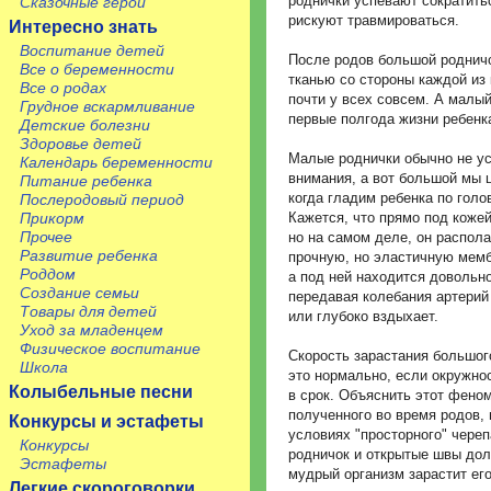
роднички успевают сократитьс
Сказочные герои
рискуют травмироваться.
Интересно знать
Воспитание детей
После родов большой родничо
Все о беременности
тканью со стороны каждой из 
Все о родах
почти у всех совсем. А малый
Грудное вскармливание
первые полгода жизни ребенк
Детские болезни
Здоровье детей
Малые роднички обычно не ус
Календарь беременности
внимания, а вот большой мы 
Питание ребенка
когда гладим ребенка по голо
Послеродовый период
Кажется, что прямо под кожей
Прикорм
Прочее
но на самом деле, он распол
Развитие ребенка
прочную, но эластичную мемб
Роддом
а под ней находится довольно
Создание семьи
передавая колебания артерий 
Товары для детей
или глубоко вздыхает.
Уход за младенцем
Физическое воспитание
Скорость зарастания большог
Школа
это нормально, если окружнос
Колыбельные песни
в срок. Объяснить этот феном
полученного во время родов, 
Конкурсы и эстафеты
условиях "просторного" череп
Конкурсы
родничок и открытые швы долг
Эстафеты
мудрый организм зарастит его
Легкие скороговорки