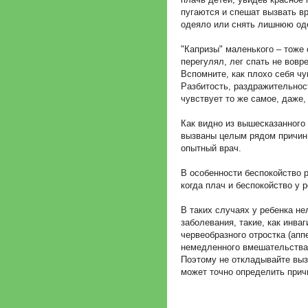
пугаются и спешат вызвать вр
одеяло или снять лишнюю од
"Капризы" маленького – тоже 
перегулял, лег спать не вов
Вспомните, как плохо себя чу
Разбитость, раздражительност
чувствует то же самое, даже,
Как видно из вышесказанного 
вызваны целым рядом причин,
опытный врач.
В особенности беспокойство 
когда плач и беспокойство у 
В таких случаях у ребенка не
заболевания, такие, как инва
червеобразного отростка (апп
немедленного вмешательства 
Поэтому не откладывайте вызо
может точно определить прич