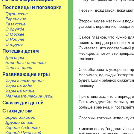
Пословицы и поговорки
Первый: дождаться, пока мал
Грузинские
Еврейские
Второй: более жесткий и под
Казахские
устроить церемонию прощани
О дружбе
О Москве
Самое главное, что нужно для
О Родине
принять твердое решение, что 
О труде
Считается, что сосательный 
Потешки детям
месяцев, а потом это превращ
Для игры
сложнее.
Народные потешки
Первые шаги
Способствовать ускорению пр
Развивающие игры
Например, однажды "потерять
будет. Если ребенок окажется
Игры в помещении
Игры на воде
пропажу.
Игры на улице
Математические игры
Приготовьтесь, что в период 
Поэтому уделяйте малышу по
Сказки для детей
больше времени, и постарайт
Стихи детям
Борис Заходер
Способы, которые используют
Другие стихи
Кирилл Авдеенко
• можно соску "подарить" зн
Корней Чуковский