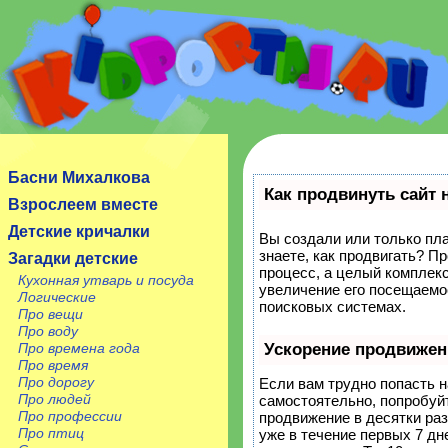
Сайт посвящен детям, их родителям, учителям и
воспитателям.
Басни Михалкова
Как продвинуть сайт 
Взрослеем вместе
Детские кричалки
Вы создали или только пла
знаете, как продвигать? П
Загадки детские
процесс, а целый комплек
Кухонная утварь и посуда
увеличение его посещаемо
Логические
поисковых системах.
Про вещи
Про воду
Про времена года
Ускорение продвижен
Про время
Про дорогу
Если вам трудно попасть н
Про людей
самостоятельно, попробуй
Про профессии
продвижение в десятки ра
Про птиц
уже в течение первых 7 дне