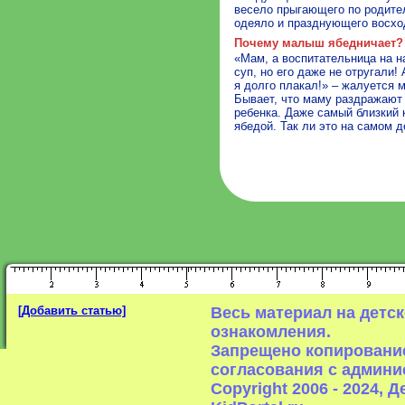
весело прыгающего по родител
одеяло и празднующего восход
Почему малыш ябедничает?
«Мам, а воспитательница на н
суп, но его даже не отругали!
я долго плакал!» – жалуется м
Бывает, что маму раздражают
ребенка. Даже самый близкий 
ябедой. Так ли это на самом 
[Добавить статью]
Весь материал на детс
ознакомления.
Запрещено копирование
согласования с админи
Copyright 2006 - 2024,