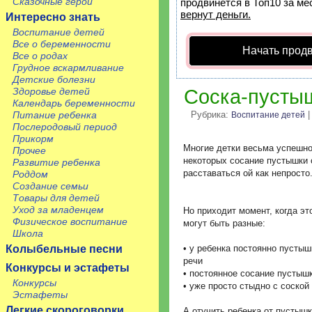
Сказочные герои
продвинется в Топ10 за ме
вернут деньги.
Интересно знать
Воспитание детей
Все о беременности
Начать прод
Все о родах
Грудное вскармливание
Детские болезни
Здоровье детей
Соска-пустыш
Календарь беременности
Питание ребенка
Рубрика:
|
Воспитание детей
Послеродовый период
Прикорм
Многие детки весьма успешно
Прочее
некоторых сосание пустышки 
Развитие ребенка
расставаться ой как непросто
Роддом
Создание семьи
Товары для детей
Уход за младенцем
Но приходит момент, когда э
Физическое воспитание
могут быть разные:
Школа
Колыбельные песни
• у ребенка постоянно пустыш
речи
Конкурсы и эстафеты
• постоянное сосание пустышк
Конкурсы
• уже просто стыдно с соской
Эстафеты
Легкие скороговорки
А отучить ребенка от пустыш