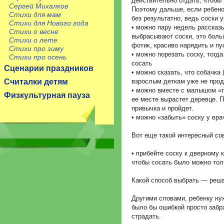
действительно отдать, чтобы 
Сергей Михалков
Поэтому дальше, если ребенок
Стихи для мам
без результатно, ведь соски у
Стихи для Нового года
• можно пару недель рассказыв
Стихи о весне
выбрасывают соски, это боль
Стихи о лете
фотик, красиво нарядить и п
Стихи про зиму
• можно порезать соску, тогд
Стихи про осень
сосать
Сценарии праздников
• можно сказать, что собачка 
Считалки детям
взрослым деткам уже не про
• можно вместе с малышом «п
Физкультурная пауза
ее месте вырастет деревце. П
привычка и пройдет.
• можно «забыть» соску у врач
Вот еще такой интересный со
• прибейте соску к дверному 
чтобы сосать было можно тол
Какой способ выбрать — реша
Другими словами, ребенку нуж
было бы ошибкой просто забра
страдать.