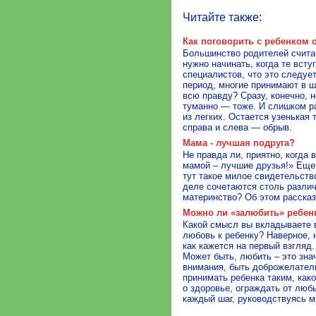
Читайте также:
Как поговорить с ребенком о
Большинство родителей счита
нужно начинать, когда те вст
специалистов, что это следуе
период, многие принимают в ш
всю правду? Сразу, конечно, 
туманно — тоже. И слишком ран
из легких. Остается узенькая 
справа и слева — обрыв.
Мама - лучшая подруга?
Не правда ли, приятно, когда
мамой – лучшие друзья!» Еще 
тут такое милое свидетельств
деле сочетаются столь разли
материнство? Об этом расска
Можно ли «залюбить» ребен
Какой смысл вы вкладываете 
любовь к ребенку? Наверное, н
как кажется на первый взгляд.
Может быть, любить – это зна
внимания, быть доброжелател
принимать ребенка таким, како
о здоровье, ограждать от люб
каждый шаг, руководствуясь 