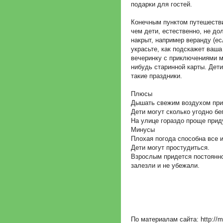
подарки для гостей.
Конечным пунктом путешестви
чем дети, естественно, не до
накрыт, например веранду (ес
украсьте, как подскажет ваш
вечеринку с приключениями м
нибудь старинной карты. Дет
такие праздники.
Плюсы
Дышать свежим воздухом прия
Дети могут сколько угодно бе
На улице гораздо проще прид
Минусы
Плохая погода способна все и
Дети могут простудиться.
Взрослым придется постоянно
залезли и не убежали.
По материалам сайта: http://m