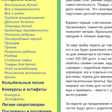
фантазию, учит умению общат
самостоятельность. Правда, 
Воспитание детей
Все о беременности
дело непростое. Это своеобр
Все о родах
подготовке детской вечеринки
Грудное вскармливание
Детские болезни
Вариант первый: собственная
Здоровье детей
Организовать торжество дома 
Календарь беременности
позволяет метраж. Идеальное
Питание ребенка
праздник в типовую квартиру,
Послеродовый период
Прикорм
За пару-тройку недель до то
Прочее
кто и как будет развлекать ю
Развитие ребенка
на дом аниматора в костюме 
Роддом
стоит 150–200 долл. в час) и
Создание семьи
обойтись своими силами, над
Товары для детей
сценария с подробным перечне
Уход за младенцем
хороводов, игр и отдельно со
Физическое воспитание
(костюмы, корона для именин
Школа
пригласительные билеты). Кро
Колыбельные песни
напрокат костюмы для гостей
Конкурсы и эстафеты
еще и примерить – вместе с 
аксессуарами.
Конкурсы
Эстафеты
За неделю до празднования н
Легкие скороговорки
гостях будут дети с родителя
Пословицы и поговорки