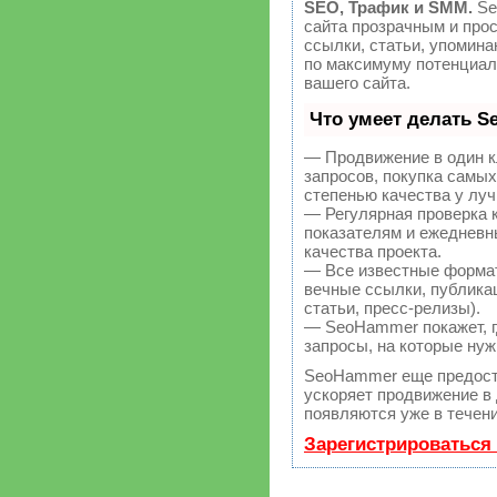
SEO, Трафик и SMM.
Se
сайта прозрачным и про
ссылки, статьи, упомина
по максимуму потенциа
вашего сайта.
Что умеет делать 
— Продвижение в один к
запросов, покупка самы
степенью качества у лу
— Регулярная проверка 
показателям и ежедневн
качества проекта.
— Все известные форма
вечные ссылки, публикац
статьи, пресс-релизы).
— SeoHammer покажет, гд
запросы, на которые нуж
SeoHammer еще предост
ускоряет продвижение в 
появляются уже в течени
Зарегистрироваться