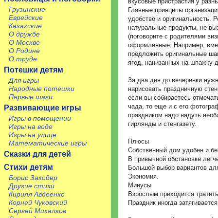
вкусовые пристрастия у разн
Грузинские
Главные принципы организаци
Еврейские
удобство и оригинальность. 
Казахские
натуральные продукты, не в
О дружбе
(поговорите с родителями визи
О Москве
оформленные. Например, вме
О Родине
предложить оригинальные ша
О труде
ягод, нанизанных на шпажку д
Потешки детям
За два дня до вечеринки нуж
Для игры
Народные потешки
нарисовать праздничную стен
Первые шаги
если вы собираетесь отмечат
чада, то еще и с его фотогра
Развивающие игры
праздником надо надуть необ
Игры в помещении
гирлянды и стенгазету.
Игры на воде
Игры на улице
Плюсы
Математические игры
Собственный дом удобен ­и бе
Сказки для детей
В привычной обстановке ­лег­
Стихи детям
Большой выбор вариантов для
Экономия.
Борис Заходер
Минусы
Другие стихи
Взрослым приходится тратить
Кирилл Авдеенко
Корней Чуковский
Праздник иногда затягивается
Сергей Михалков