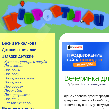
Сайт посвящен детям, их родителям, учителям и
воспитателям.
Басни Михалкова
Детские кричалки
Загадки детские
Кухонная утварь и посуда
Логические
Про вещи
Про воду
Вечеринка дл
Про времена года
Про время
Рубрика:
|
Воспитание детей
Про дорогу
Про людей
Про профессии
Душа человека просит праздн
Про птиц
традиция отмечать Новый год
Сказочные герои
несомненную пользу: побужда
Интересно знать