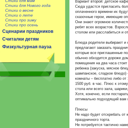
Стихи для мам
Вариант второй: детское каф
Стихи для Нового года
Сюда удастся пригласить боль
Стихи о весне
оплаченного времени их буду
Стихи о лете
сказочные герои, имеющие оп
Стихи про зиму
Они знают огромное количест
Стихи про осень
ребят всех возрастов. Взрос
Сценарии праздников
столом или расслабиться и о
Считалки детям
Блюда родители выбирают и 
Физкультурная пауза
предлагают заказать праздни
которые все приглашенные пол
обычно обходится дороже дом
помещения на два часа стоит 
ребенка (закуска, мясное блюд
шампанское, сладкое блюдо) –
комнаты – бесплатно либо от 1
1500 руб. в час. Плюс к этом
стола или всего зала, шарики
Хотя, конечно, если постарат
оптимально подходящий вам п
Плюсы
Не надо будет отскребать от 
праздничного торта.
Не потребуется тактично наме