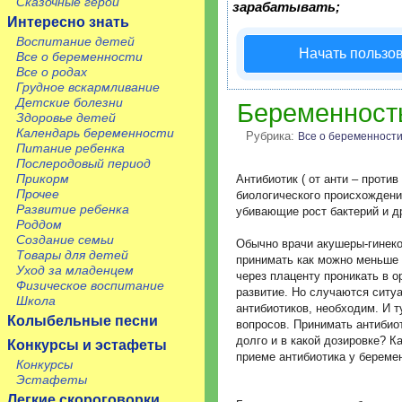
Сказочные герои
зарабатывать;
Интересно знать
Воспитание детей
Начать пользо
Все о беременности
Все о родах
Грудное вскармливание
Детские болезни
Беременность
Здоровье детей
Календарь беременности
Рубрика:
Все о беременност
Питание ребенка
Послеродовый период
Прикорм
Антибиотик ( от анти – против
Прочее
биологического происхождени
Развитие ребенка
убивающие рост бактерий и д
Роддом
Создание семьи
Обычно врачи акушеры-гинеко
Товары для детей
принимать как можно меньше 
Уход за младенцем
через плаценту проникать в о
Физическое воспитание
развитие. Но случаются ситуа
Школа
антибиотиков, необходим. И 
Колыбельные песни
вопросов. Принимать антибиот
долго и в какой дозировке? 
Конкурсы и эстафеты
приеме антибиотика у береме
Конкурсы
Эстафеты
Легкие скороговорки