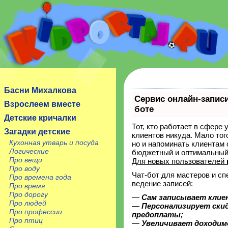
Сайт посвящен детям, их родителям, учителям и
воспитателям.
Басни Михалкова
Сервис онлайн-записи
Взрослеем вместе
боте
Детские кричалки
Тот, кто работает в сфере 
Загадки детские
клиентов никуда. Мало тог
Кухонная утварь и посуда
но и напоминать клиентам
Логические
бюджетный и оптимальный
Про вещи
Для новых пользователей
Про воду
Чат-бот для мастеров и с
Про времена года
ведение записей:
Про время
Про дорогу
—
Сам записывает клие
Про людей
—
Персонализирует скид
Про профессии
предоплаты;
Про птиц
—
Увеличивает доходим