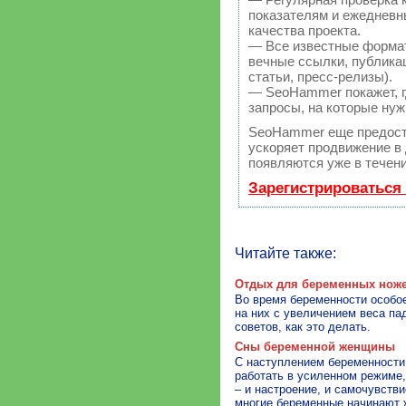
показателям и ежедневн
качества проекта.
— Все известные форма
вечные ссылки, публикац
статьи, пресс-релизы).
— SeoHammer покажет, гд
запросы, на которые нуж
SeoHammer еще предост
ускоряет продвижение в 
появляются уже в течени
Зарегистрироваться
Читайте также:
Отдых для беременных нож
Во время беременности особое
на них с увеличением веса па
советов, как это делать.
Сны беременной женщины
С наступлением беременности
работать в усиленном режиме
– и настроение, и самочувств
многие беременные начинают 