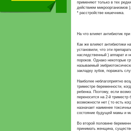
применяют только в тех редки
действием микроорганизмов )
* расстройстве кишечника.
На что влияет антибиотик пр
Как же влияют антибиотики н
установили, что эти препарат
наследственный ) аппарат и 
пороков. Однако некоторые гр
называемый эмбриотоксическ
закладку зубов, поражать слу
Наиболее неблагоприятно воз
триместре беременности, когд
ребенка. Поэтому, если возм
переносится на 2-й триместр 
возможности нет ( то есть ко
назначает наименее токсичные
состояние будущей мамы и м
Во второй половине беременн
принимать женщина, существе