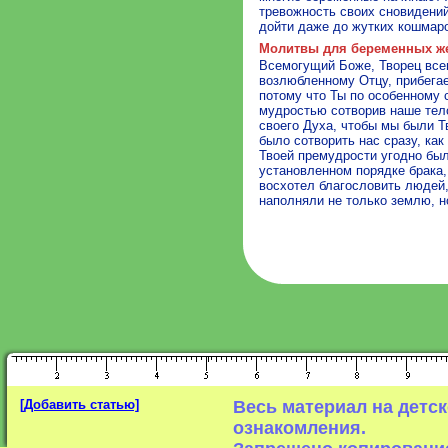
тревожность своих сновидени
дойти даже до жутких кошмар
Молитвы для беременных ж
Всемогущий Боже, Творец всег
возлюбленному Отцу, прибега
потому что Ты по особенному 
мудростью сотворив наше тело
своего Духа, чтобы мы были Т
было сотворить нас сразу, как
Твоей премудрости угодно был
установленном порядке брака,
восхотел благословить людей,
наполняли не только землю, н
[Добавить статью]
Весь материал на детс
ознакомления.