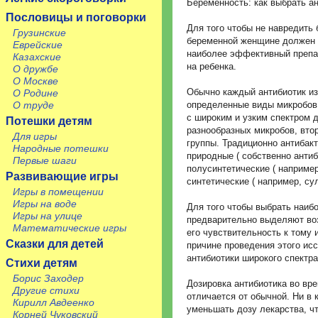
Беременность: как выбрать а
Пословицы и поговорки
Для того чтобы не навредить
Грузинские
беременной женщине должен н
Еврейские
наиболее эффективный препар
Казахские
на ребенка.
О дружбе
О Москве
Обычно каждый антибиотик из
О Родине
О труде
определенные виды микробов.
с широким и узким спектром 
Потешки детям
разнообразных микробов, вто
Для игры
группы. Традиционно антибак
Народные потешки
природные ( собственно антиб
Первые шаги
полусинтетические ( наприме
Развивающие игры
синтетические ( например, с
Игры в помещении
Игры на воде
Для того чтобы выбрать наиб
Игры на улице
предварительно выделяют во
Математические игры
его чувствительность к тому 
Сказки для детей
причине проведения этого ис
антибиотики широкого спектра
Стихи детям
Борис Заходер
Дозировка антибиотика во вр
Другие стихи
отличается от обычной. Ни в
Кирилл Авдеенко
уменьшать дозу лекарства, ч
Корней Чуковский