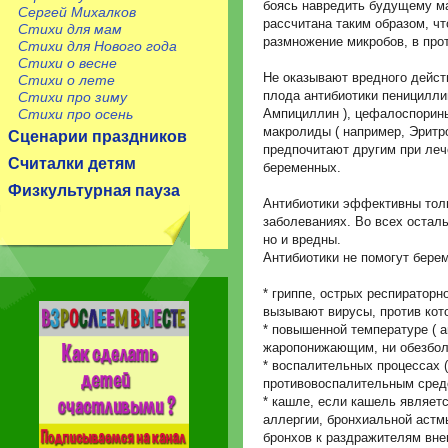
боясь навредить будущему м
Сергей Михалков
рассчитана таким образом, ч
Стихи для мам
размножение микробов, в про
Стихи для Нового года
Стихи о весне
Не оказывают вредного дейст
Стихи о лете
плода антибиотики пеницилли
Стихи про зиму
Стихи про осень
Ампициллин ), цефалоспорины
макролиды ( например, Эритр
Сценарии праздников
предпочитают другим при леч
Считалки детям
беременных.
Физкультурная пауза
Антибиотики эффективны тол
заболеваниях. Во всех остал
но и вредны.
Антибиотики не помогут берем
* гриппе, острых респираторн
вызывают вирусы, против кот
* повышенной температуре ( а
жаропонижающим, ни обезбо
* воспалительных процессах 
противовоспалительным средс
* кашле, если кашель являет
аллергии, бронхиальной астм
бронхов к раздражителям внеш