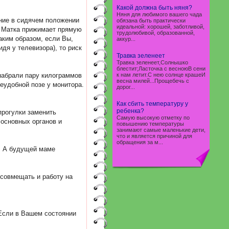
Какой должна быть няня?
Няня для любимого вашего чада
ение в сидячем положении
обязана быть практически
идеальной: хорошей, заботливой,
. Матка прижимает прямую
трудолюбивой, образованной,
аким образом, если Вы,
аккур...
дя у телевизора), то риск
Травка зеленеет
Травка зеленеет,Солнышко
блестит;Ласточка с весноюВ сени
 набрали пару килограммов
к нам летит.С нею солнце крашеИ
весна милей...Прощебечь с
еудобной позе у монитора.
дорог...
Как сбить температуру у
ребенка?
прогулки заменить
Самую высокую отметку по
 основных органов и
повышению температуры
занимают самые маленькие дети,
что и является причиной для
обращения за м...
у. А будущей маме
 совмещать и работу на
 Если в Вашем состоянии