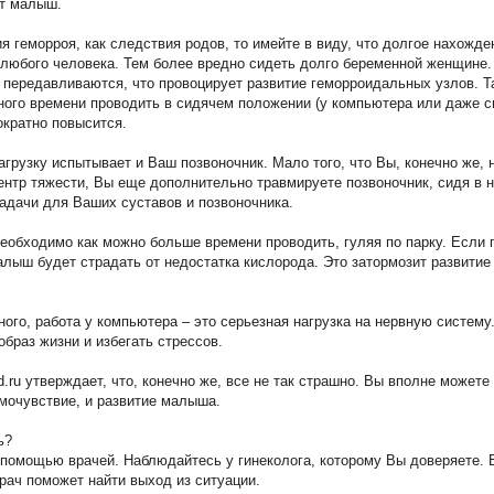
ет малыш.
я геморроя, как следствия родов, то имейте в виду, что долгое нахожд
 любого человека. Тем более вредно сидеть долго беременной женщине
ы передавливаются, что провоцирует развитие геморроидальных узлов. Т
ного времени проводить в сидячем положении (у компьютера или даже си
ократно повысится.
грузку испытывает и Ваш позвоночник. Мало того, что Вы, конечно же,
ентр тяжести, Вы еще дополнительно травмируете позвоночник, сидя в н
адачи для Ваших суставов и позвоночника.
еобходимо как можно больше времени проводить, гуляя по парку. Если 
алыш будет страдать от недостатка кислорода. Это затормозит развитие
ого, работа у компьютера – это серьезная нагрузка на нервную систем
браз жизни и избегать стрессов.
.ru утверждает, что, конечно же, все не так страшно. Вы вполне можете
мочувствие, и развитие малыша.
ь?
 помощью врачей. Наблюдайтесь у гинеколога, которому Вы доверяете.
рач поможет найти выход из ситуации.