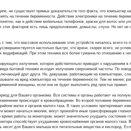
ипе, не существует прямых доказательств того факта, что компьютер ка
иять на течение беременности. Действие электроники на течение береме
епонятно, как и действие мобильных телефонов, краски для волос или у
ех этих факторов есть лишь предположения, домыслы, слухи. Но нет ни 
 с тем, что массовое использование этих устройств началось всего-то п
усовершенствуется настолько быстро, что врачи, скорее всего, не успев
х модификаций. При этом техника все более гуманна по отношению к че
зирующего излучения, которое действительно приводит к нарушениям в 
вида бытовой техники исходит излучение сверхнизкой частоты. По повод
лючающей друг друга. Но, девушкам, работающим на компьютерах, сле
азывали на вред компьютера на течение беременности. Тем не менее, р
ременной женщины, если она не будет выполнять ряд простых правил.
ериод для Вашего организма. Все системы и органы работают на полную
изменение происходит в кровообращении. Во второй половине беременн
районе матки и органов малого таза. В таких условиях претерпевает изм
ти может начаться миопия, могут произойти иные трансформации глазног
о время работы за монитором, может значительно ухудшить состояние гл
онитора способствует ухудшению кровоснабжения органов малого таза. 
овь несет для Вашего малыша все питательные вещества и кислород. Ес