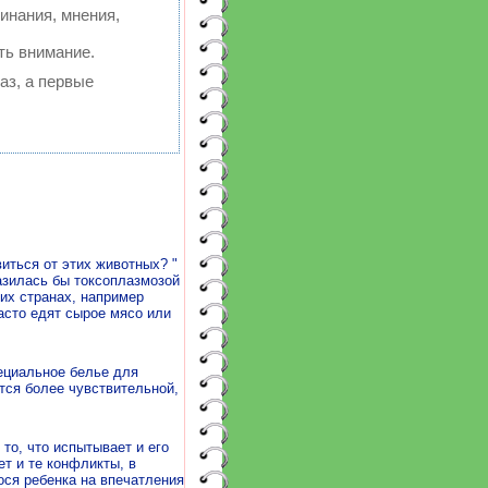
инания, мнения,
ть внимание.
аз, а первые
иться от этих животных? "
азилась бы токсоплазмозой
гих странах, например
асто едят сырое мясо или
ециальное белье для
тся более чувствительной,
то, что испытывает и его
ет и те конфликты, в
ося ребенка на впечатления