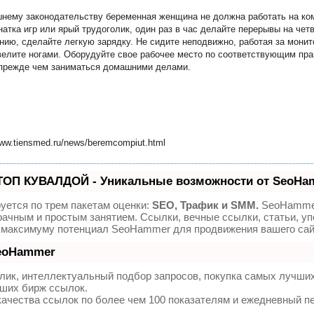
шнему законодательству беременная женщина не должна работать на ко
атка игр или ярый трудоголик, один раз в час делайте перерывы на четв
нию, сделайте легкую зарядку. Не сидите неподвижно, работая за монит
велите ногами. Оборудуйте свое рабочее место по соответствующим пр
 прежде чем заниматься домашними делами.
ww.tiensmed.ru/news/beremcompiut.html
ТОП КУВАЛДОЙ - Уникальные возможности от SeoHa
уется по трем пакетам оценки:
SEO, Трафик и SMM.
SeoHamme
ачным и простым занятием. Ссылки, вечные ссылки, статьи, уп
о максимуму потенциал SeoHammer для продвижения вашего сай
SeoHammer
лик, интеллектуальный подбор запросов, покупка самых лучши
чших бирж ссылок.
качества ссылок по более чем 100 показателям и ежедневный п