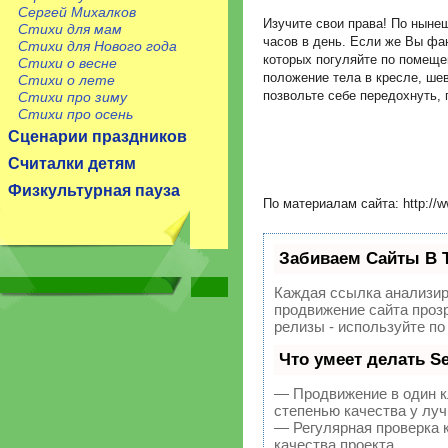
Сергей Михалков
Изучите свои права! По ныне
Стихи для мам
часов в день. Если же Вы фан
Стихи для Нового года
которых погуляйте по помеще
Стихи о весне
положение тела в кресле, ше
Стихи о лете
позвольте себе передохнуть,
Стихи про зиму
Стихи про осень
Сценарии праздников
Считалки детям
Физкультурная пауза
По материалам сайта: http://w
Забиваем Сайты В 
Каждая ссылка анализир
продвижение сайта прозр
релизы - используйте п
Что умеет делать 
— Продвижение в один к
степенью качества у лу
— Регулярная проверка 
качества проекта.