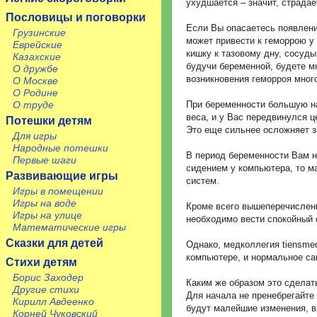
ухудшается – значит, страда
Пословицы и поговорки
Если Вы опасаетесь появлени
Грузинские
может привести к геморрою у
Еврейские
кишку к тазовому дну, сосуд
Казахские
будучи беременной, будете м
О дружбе
возникновения геморроя мног
О Москве
О Родине
При беременности большую на
О труде
веса, и у Вас передвинулся ц
Потешки детям
Это еще сильнее осложняет з
Для игры
Народные потешки
В период беременности Вам н
Первые шаги
сидением у компьютера, то м
Развивающие игры
систем.
Игры в помещении
Игры на воде
Кроме всего вышеперечисленн
Игры на улице
необходимо вести спокойный о
Математические игры
Сказки для детей
Однако, медколлегия tiensmed
компьютере, и нормальное са
Стихи детям
Борис Заходер
Каким же образом это сделат
Другие стихи
Для начала не пренебрегайте
Кирилл Авдеенко
будут малейшие изменения, в
Корней Чуковский