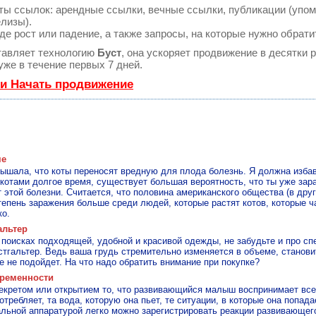
ы ссылок: арендные ссылки, вечные ссылки, публикации (упом
елизы).
е рост или падение, а также запросы, на которые нужно обрати
авляет технологию
Буст
, она ускоряет продвижение в десятки р
же в течение первых 7 дней.
 и Начать продвижение
ме
слышала, что коты переносят вредную для плода болезнь. Я должна избав
 котами долгое время, существует большая вероятность, что ты уже зар
 этой болезни. Считается, что половина американского общества (в дру
степень заражения больше среди людей, которые растят котов, которые ч
ко.
альтер
поисках подходящей, удобной и красивой одежды, не забудьте и про сп
стгальтер. Ведь ваша грудь стремительно изменяется в объеме, станови
е не подойдет. На что надо обратить внимание при покупке?
еременности
секретом или открытием то, что развивающийся малыш воспринимает все 
отребляет, та вода, которую она пьет, те ситуации, в которые она попада
альной аппаратурой легко можно зарегистрировать реакции развивающег