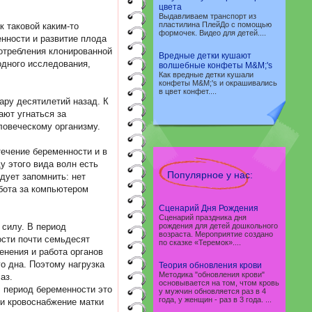
цвета
Выдавливаем транспорт из
пластилина ПлейДо с помощью
к таковой каким-то
формочек. Видео для детей....
нности и развитие плода
потребления клонированной
Вредные детки кушают
одного исследования,
волшебные конфеты M&M;'s
Как вредные детки кушали
конфеты M&M;'s и окрашивались
в цвет конфет....
ару десятилетий назад. К
ают угнаться за
ловеческому организму.
течение беременности и в
у этого вида волн есть
Популярное у нас:
дует запомнить: нет
абота за компьютером
Сценарий Дня Рождения
Сценарий праздника дня
 силу. В период
рождения для детей дошкольного
возраста. Мероприятие создано
ости почти семьдесят
по сказке «Теремок»....
енения и работа органов
о дна. Поэтому нагрузка
Теория обновления крови
Методика "обновления крови"
аз.
основывается на том, чтом кровь
В период беременности это
у мужчин обновляется раз в 4
года, у женщин - раз в 3 года. ...
ли кровоснабжение матки