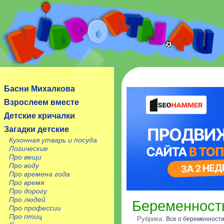
Сайт посвящен детям, их родителям, учителям и
воспитателям.
Басни Михалкова
Взрослеем вместе
Детские кричалки
Загадки детские
Кухонная утварь и посуда
Логические
Про вещи
Про воду
Про времена года
Про время
Про дорогу
Про людей
Беременност
Про профессии
Про птиц
Рубрика:
Все о беременност