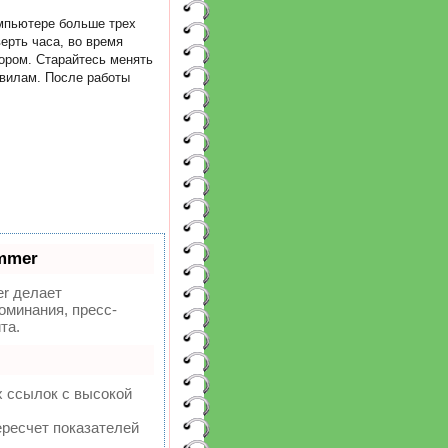
мпьютере больше трех
ерть часа, во время
ором. Старайтесь менять
авилам. После работы
mmer
r делает
оминания, пресс-
та.
х ссылок с высокой
ересчет показателей