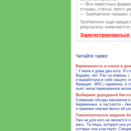
— Все известные формат
отзывы, статьи, пресс-р
— SeoHammer покажет, гд
SeoHammer еще предост
результаты появляются у
Зарегистрироваться
Читайте также:
Беременность и кошка в до
" У меня в дома два кота. Я 
Видимо, нет. Раз ты живешь с
и выработала в себе защиту от
Франции - 90% ) заражена, а 
пьют непастеризованное моло
Выбираем дородовой бюстг
Совершая обходы магазинов в 
беременных, в частности – бю
и прежнее нижнее белье ей уж
Гомеопатическое ведение б
Уже ни для кого не является 
мать. Та пища, которую она уп
которых она участвует. Специ