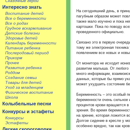
Сказочные герои
Интересно знать
На сегодняшний день, в принц
Воспитание детей
пагубным образом может повл
Все о беременности
также мало изучено и пока н
Все о родах
картошки. Пока по поводу вс
Грудное вскармливание
проведенного официально.
Детские болезни
Здоровье детей
Связано это в первую очередь
Календарь беременности
тому же электронная техника 
Питание ребенка
появлением все новых и новы
Послеродовый период
Прикорм
Прочее
От монитора не исходит иони
Развитие ребенка
развитии малыша. От любого 
Роддом
много информации, взаимоиск
Создание семьи
данных, которые бы прямо ук
Товары для детей
может ухудшить состояние бе
Уход за младенцем
Физическое воспитание
Беременность – это особый п
Школа
беременности очень сильное 
Колыбельные песни
процентов крови вращается в 
зрения. Во время беременнос
Конкурсы и эстафеты
на зрение, которая ложится в
Конкурсы
Долгое сидение в кресле у м
Эстафеты
особенно вредно, так как кр
Легкие скороговорки