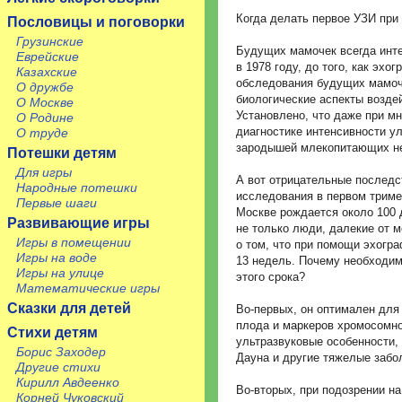
Когда делать первое УЗИ при
Пословицы и поговорки
Грузинские
Будущих мамочек всегда инте
Еврейские
в 1978 году, до того, как эх
Казахские
обследования будущих мамоч
О дружбе
биологические аспекты воздей
О Москве
Установлено, что даже при м
О Родине
диагностике интенсивности у
О труде
зародышей млекопитающих не
Потешки детям
Для игры
А вот отрицательные последст
Народные потешки
исследования в первом триме
Первые шаги
Москве рождается около 100 
Развивающие игры
не только люди, далекие от м
Игры в помещении
о том, что при помощи эхогра
Игры на воде
13 недель. Почему необходим
Игры на улице
этого срока?
Математические игры
Сказки для детей
Во-первых, он оптимален для 
плода и маркеров хромосомно
Стихи детям
ультразвуковые особенности,
Борис Заходер
Дауна и другие тяжелые забо
Другие стихи
Кирилл Авдеенко
Во-вторых, при подозрении н
Корней Чуковский