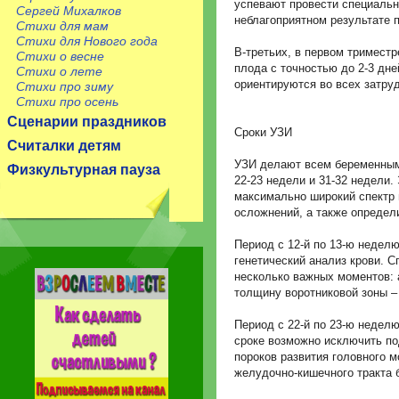
успевают провести специальн
Сергей Михалков
неблагоприятном результате 
Стихи для мам
Стихи для Нового года
В-третьих, в первом тримест
Стихи о весне
плода с точностью до 2-3 дне
Стихи о лете
ориентируются во всех затру
Стихи про зиму
Стихи про осень
Сценарии праздников
Сроки УЗИ
Считалки детям
УЗИ делают всем беременным 
Физкультурная пауза
22-23 недели и 31-32 недели.
максимально широкий спектр
осложнений, а также определ
Период с 12-й по 13-ю недел
генетический анализ крови. 
несколько важных моментов: 
толщину воротниковой зоны –
Период с 22-й по 23-ю недел
сроке возможно исключить 
пороков развития головного мо
желудочно-кишечного тракта 