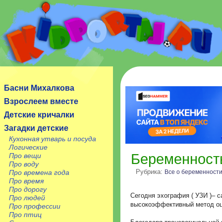
Сайт посвящен детям, их родителям, учителям и
воспитателям.
Басни Михалкова
Взрослеем вместе
Детские кричалки
Загадки детские
Кухонная утварь и посуда
Логические
Беременност
Про вещи
Про воду
Рубрика:
Все о беременност
Про времена года
Про время
Про дорогу
Сегодня эхография ( УЗИ )– 
Про людей
высокоэффективный метод оц
Про профессии
Про птиц