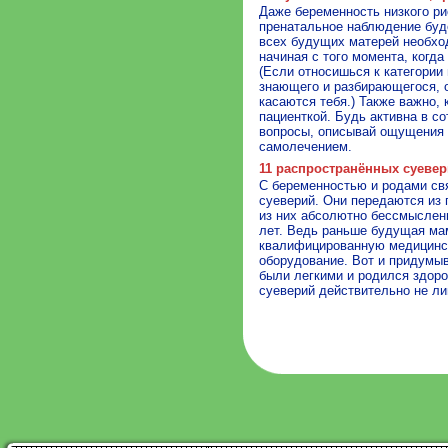
Даже беременность низкого ри
пренатальное наблюдение буде
всех будущих матерей необхо
начиная с того момента, когда
(Если относишься к категории
знающего и разбирающегося, о
касаются тебя.) Также важно,
пациенткой. Будь активна в со
вопросы, описывай ощущения -
самолечением.
11 распространённых суеве
С беременностью и родами св
суеверий. Они передаются из 
из них абсолютно бессмыслен
лет. Ведь раньше будущая ма
квалифицированную медицинс
оборудование. Вот и придумы
были легкими и родился здоро
суеверий действительно не л