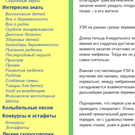
Благодаря трансвагинальной 
Сказочные герои
зачатия можно увидеть плодно
Интересно знать
позже – и его жителя.
Воспитание детей
Все о беременности
Все о родах
УЗИ на ранних сроках береме
Грудное вскармливание
Детские болезни
Длина тельца 4-недельного э
Здоровье детей
биения его сердечка достигает
Календарь беременности
момента зачатия отчетливо о
Питание ребенка
ножки эмбриона. Тогда же он
Послеродовый период
самостоятельно.
Прикорм
Прочее
Развитие ребенка
Важная составляющая УЗИ в р
Роддом
изучение обстановки, окружа
Создание семьи
нормально, между эмбрионом
Товары для детей
складываются взаимоотношени
Уход за младенцем
дальнейшее развитие беремен
Физическое воспитание
Школа
Подчеркнем, что первое узи 
Колыбельные песни
проводить специалист. Очень
ранней пренатальной диагнос
Конкурсы и эстафеты
порядке, он с удовольствием
Конкурсы
экране глазки, ушки и даже п
Эстафеты
Легкие скороговорки