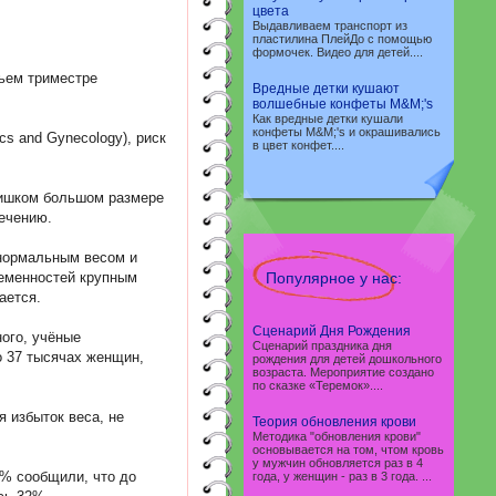
цвета
Выдавливаем транспорт из
пластилина ПлейДо с помощью
формочек. Видео для детей....
тьем триместре
Вредные детки кушают
волшебные конфеты M&M;'s
Как вредные детки кушали
конфеты M&M;'s и окрашивались
s and Gynecology), риск
в цвет конфет....
лишком большом размере
сечению.
 нормальным весом и
ременностей крупным
Популярное у нас:
ается.
Сценарий Дня Рождения
ого, учёные
Сценарий праздника дня
о 37 тысячах женщин,
рождения для детей дошкольного
возраста. Мероприятие создано
по сказке «Теремок»....
 избыток веса, не
Теория обновления крови
Методика "обновления крови"
основывается на том, чтом кровь
у мужчин обновляется раз в 4
3% сообщили, что до
года, у женщин - раз в 3 года. ...