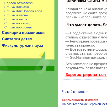
Забиваем Сайты В 
Сергей Михалков
Стихи для мам
Каждая ссылка анализир
Стихи для Нового года
продвижение сайта прозр
Стихи о весне
релизы - используйте п
Стихи о лете
Стихи про зиму
Что умеет делать 
Стихи про осень
Сценарии праздников
— Продвижение в один к
степенью качества у лу
Считалки детям
— Регулярная проверка 
качества проекта.
Физкультурная пауза
— Все известные формат
отзывы, статьи, пресс-р
— SeoHammer покажет, гд
SeoHammer еще предост
результаты появляются у
Зарегистрироваться
Читайте также:
Беременность и изжога
На разных сроках беременност