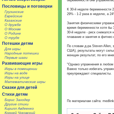
беременности они упражнялис
Пословицы и поговорки
К 30-й неделе беременности 2
Грузинские
29% - 1-2 раза в неделю, а 24
Еврейские
Казахские
Занятия физическими упражне
О дружбе
время беременности хотя бы 
О Москве
30-й неделе - риск снижался 
О Родине
плавание и занятия в фитнес-ц
О труде
Потешки детям
По словам д-ра Steven Allen,
Для игры
США), результаты могут силь
Народные потешки
женщин результат, по его мне
Первые шаги
Развивающие игры
"Однако упражнения в любом п
Игры в помещении
Важно только избегать упражн
Игры на воде
преупреждают специалисты.
Игры на улице
Математические игры
Сказки для детей
Стихи детям
Борис Заходер
По материалам сайта: medlink
Другие стихи
Кирилл Авдеенко
Корней Чуковский