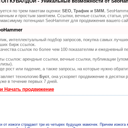
ТОП КУВАЛДОЙ - Уникальные возможности от SeoHa
уется по трем пакетам оценки:
SEO, Трафик и SMM.
SeoHamme
ачным и простым занятием. Ссылки, вечные ссылки, статьи, уп
о максимуму потенциал SeoHammer для продвижения вашего сай
SeoHammer
лик, интеллектуальный подбор запросов, покупка самых лучши
чших бирж ссылок.
качества ссылок по более чем 100 показателям и ежедневный п
ы ссылок: арендные ссылки, вечные ссылки, публикации (упом
елизы).
е рост или падение, а также запросы, на которые нужно обрати
авляет технологию
Буст
, она ускоряет продвижение в десятки р
же в течение первых 7 дней.
 и Начать продвижение
и от изжоги страдают три из четырех будущих мамочек. Причем изжога 