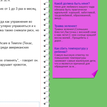
сь 32%.
Какой должна быть няня?
Няня для любимого вашего чада
х от 1 до 3 раз в месяц,
обязана быть практически
идеальной: хорошей, заботливой,
трудолюбивой, образованной,
аккур...
гда как упражнения во
гулярно упражняться и к
Травка зеленеет
Травка зеленеет,Солнышко
ка также снижали риск, но
блестит;Ласточка с весноюВ сени
к нам летит.С нею солнце крашеИ
весна милей...Прощебечь с
дорог...
hcare в Темпле (Техас,
 среди американских
Как сбить температуру у
ребенка?
Самую высокую отметку по
повышению температуры
 отменять", - говорит он.
занимают самые маленькие дети,
что и является причиной для
нарушает кровоток,
обращения за м...