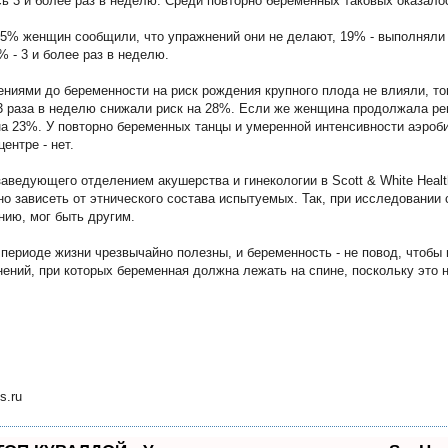
ь 3 и более раз в неделю. Среди повторно беременных таковых оказало
5% женщин сообщили, что упражнений они не делают, 19% - выполняли и
% - 3 и более раз в неделю.
ниями до беременности на риск рождения крупного плода не влияли, то
3 раза в неделю снижали риск на 28%. Если же женщина продолжала ре
на 23%. У повторно беременных танцы и умеренной интенсивности аэроби
ентре - нет.
 заведующего отделением акушерства и гинекологии в Scott & White Healt
но зависеть от этнического состава испытуемых. Так, при исследовании
нию, мог быть другим.
ериоде жизни чрезвычайно полезны, и беременность - не повод, чтобы их
ений, при которых беременная должна лежать на спине, поскольку это 
s.ru