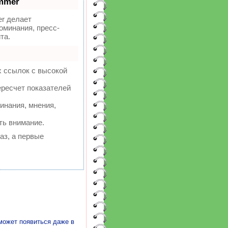
mmer
r делает
оминания, пресс-
та.
х ссылок с высокой
ересчет показателей
инания, мнения,
ть внимание.
аз, а первые
может появиться даже в