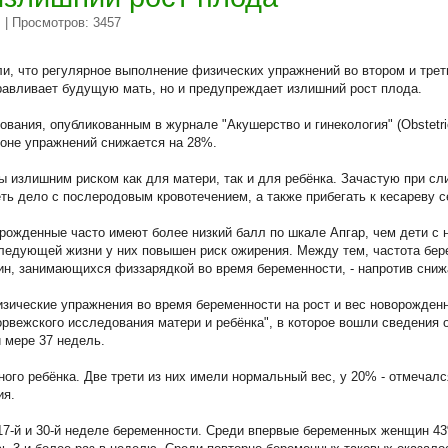
| Просмотров: 3457
и
и, что регулярное выполнение физических упражнений во втором и тре
равливает будущую мать, но и предупреждает излишний рост плода.
вания, опубликованным в журнале "Акушерство и гинекология" (Obstetric
фоне упражнений снижается на 28%.
 излишним риском как для матери, так и для ребёнка. Зачастую при с
ть дело с послеродовым кровотечением, а также прибегать к кесареву 
рожденные часто имеют более низкий балл по шкале Апгар, чем дети с
следующей жизни у них повышен риск ожирения. Между тем, частота бе
ин, занимающихся физзарядкой во время беременности, - напротив сниж
изические упражнения во время беременности на рост и вес новорожденн
рвежского исследования матери и ребёнка", в которое вошли сведения 
 мере 37 недель.
го ребёнка. Две трети из них имели нормальный вес, у 20% - отмечался
ия.
7-й и 30-й неделе беременности. Среди впервые беременных женщин 4