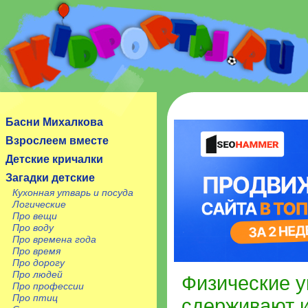
Сайт посвящен детям, их родителям, учителям и
воспитателям.
Басни Михалкова
Взрослеем вместе
Детские кричалки
Загадки детские
Кухонная утварь и посуда
Логические
Про вещи
Про воду
Про времена года
Про время
Про дорогу
Про людей
Физические у
Про профессии
Про птиц
сдерживают 