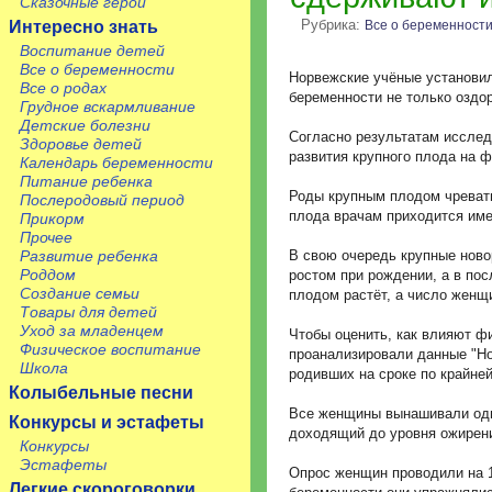
Сказочные герои
Рубрика:
Все о беременност
Интересно знать
Воспитание детей
Все о беременности
Норвежские учёные установил
Все о родах
беременности не только оздо
Грудное вскармливание
Детские болезни
Согласно результатам исследо
Здоровье детей
развития крупного плода на 
Календарь беременности
Питание ребенка
Роды крупным плодом чреваты
Послеродовый период
плода врачам приходится име
Прикорм
Прочее
В свою очередь крупные ново
Развитие ребенка
Роддом
ростом при рождении, а в по
Создание семьи
плодом растёт, а число женщ
Товары для детей
Уход за младенцем
Чтобы оценить, как влияют ф
Физическое воспитание
проанализировали данные "Но
Школа
родивших на сроке по крайней
Колыбельные песни
Все женщины вынашивали одно
Конкурсы и эстафеты
доходящий до уровня ожирен
Конкурсы
Эстафеты
Опрос женщин проводили на 1
Легкие скороговорки