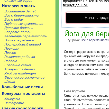
Сказочные герои
продвинется в Топ10 за ме
вернут деньги.
Интересно знать
Воспитание детей
Все о беременности
Начать прод
Все о родах
Грудное вскармливание
Детские болезни
Здоровье детей
Йога для бе
Календарь беременности
Питание ребенка
Рубрика:
Все о беременност
Послеродовый период
Прикорм
Сегодня редко можно встрети
Прочее
физическая нагрузка ей вред
Развитие ребенка
вплоть до того момента, когд
Роддом
Создание семьи
иногда по показаниям женщин
Товары для детей
ограничивать себя в активнос
Уход за младенцем
йоги, которые приносят поль
Физическое воспитание
Школа
Колыбельные песни
Поза портного
Конкурсы и эстафеты
Сядьте на пол, прислонившис
Конкурсы
стоп. Не пытайтесь полностью
Эстафеты
у немногих. Вместо этого под
Легкие скороговорки
Закройте глаза, расслабьте м