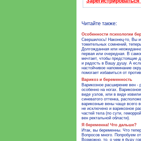
Зарегистрироваться
Читайте также:
Особенности психологии бе
Свершилось! Наконец-то, Вы и
томительных сомнений, теперь
Долгожданная или неожиданна
первая или очередная. В само
мечтает, чтобы предстоящие 
и радость в Вашу душу. А есл
настойчивое напоминание окр
помогает избавиться от проти
Варикоз и беременность
Варикозное расширение вен - 
особенно на ногах. Варикозно
виде узлов, или в виде извил
синеватого оттенка, располож
варикозные вены чаще всего в
не исключено и варикозное р
частей тела (по сути, геморр
вен ректальной области).
Я беременна! Что дальше?
Итак, вы беременны. Что тепе
Вопросов много. Попробуем от
Возможно, то, о чем я буду г