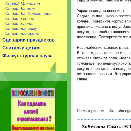
сердцебиение, тонизирует мы
Сергей Михалков
Стихи для мам
Упражнение для поясницы
Стихи для Нового года
Сядьте на пол, широко расста
Стихи о весне
колени. Поверните корпус впр
Стихи о лете
прижимая колени к полу. Заде
Стихи про зиму
секунд, расслабьте поясницу 
Стихи про осень
положение. Повторите те же д
Сценарии праздников
Считалки детям
Расслабление тазовых мышц
Встаньте, расставив ноги на 
Физкультурная пауза
отрывая пяток от пола, медл
туловище перпендикулярно по
секунд и вернитесь в исходн
оставалось ровным. Это упра
спине.
По материалам сайта: she.ngs
Забиваем Сайты В 