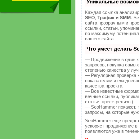
Уникальные возмож
Каждая ссылка анализир
SEO, Трафик и SMM.
Se
сайта прозрачным и про
ссылки, статьи, упомина
по максимуму потенциа
вашего сайта.
Что умеет делать 
— Продвижение в один к
запросов, покупка самы
степенью качества у лу
— Регулярная проверка 
показателям и ежедневн
качества проекта.
— Все известные форма
вечные ссылки, публикац
статьи, пресс-релизы).
— SeoHammer покажет, гд
запросы, на которые нуж
SeoHammer еще предост
ускоряет продвижение в 
появляются уже в течени