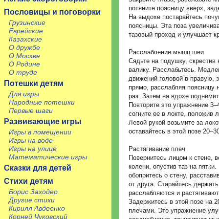
потяните поясницу вверх, зад
Пословицы и поговорки
На выдохе постарайтесь почу
Грузинские
поясницы. Эта поза увеличив
Еврейские
тазовый проход и улучшает к
Казахские
О дружбе
Расслабление мышц шеи
О Москве
Сядьте на подушку, скрестив 
О Родине
валику. Расслабьтесь. Медл
О труде
движений головой в правую, 
Потешки детям
прямо, расслабляя поясницу 
Для игры
раз. Затем на вдохе поднимит
Народные потешки
Повторите это упражнение 3–4
Первые шаги
согните ее в локте, положив 
Развивающие игры
Левой рукой возьмите за локо
оставайтесь в этой позе 20–3
Игры в помещении
Игры на воде
Игры на улице
Растягивание плеч
Математические игры
Повернитесь лицом к стене, 
колени, опустив таз на пятки
Сказки для детей
обопритесь о стену, расстави
Стихи детям
от друга. Старайтесь держать
Борис Заходер
расслабляются и растягивают
Другие стихи
Задержитесь в этой позе на 2
Кирилл Авдеенко
плечами. Это упражнение ул
Корней Чуковский