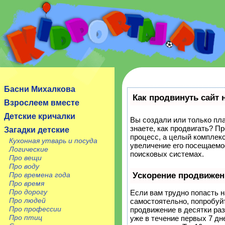
Сайт посвящен детям, их родителям, учителям и
воспитателям.
Басни Михалкова
Как продвинуть сайт 
Взрослеем вместе
Детские кричалки
Вы создали или только пла
знаете, как продвигать? П
Загадки детские
процесс, а целый комплек
Кухонная утварь и посуда
увеличение его посещаемо
Логические
поисковых системах.
Про вещи
Про воду
Про времена года
Ускорение продвижен
Про время
Про дорогу
Если вам трудно попасть н
Про людей
самостоятельно, попробуй
Про профессии
продвижение в десятки ра
Про птиц
уже в течение первых 7 дне