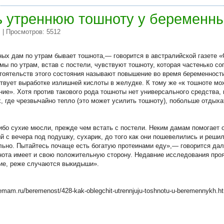
ь утреннюю тошноту у беременн
| Просмотров: 5512
и
ых дам по утрам бывает тошнота,— говорится в австралийской газете «
ы по утрам, встав с постели, чувствуют тошноту, которая частенько со
оятельств этого состояния называют повышение во время беременности
ствует выработке излишней кислоты в желудке. К тому же «к тошноте мо
ие». Хотя против такового рода тошноты нет универсального средства, 
, где чрезвычайно тепло (это может усилить тошноту), побольше отдыха
ибо сухие мюсли, прежде чем встать с постели. Неким дамам помогает о
 с вечера под подушку, сухарик, до того как они пошевелились и решил
льно. Пытайтесь почаще есть богатую протеинами еду»,— говорится дал
шнота имеет и свою положительную сторону. Недавние исследования проя
ие, реже случаются выкидыши».
emam.ru/beremenost/428-kak-oblegchit-utrennjuju-toshnotu-u-beremennykh.h