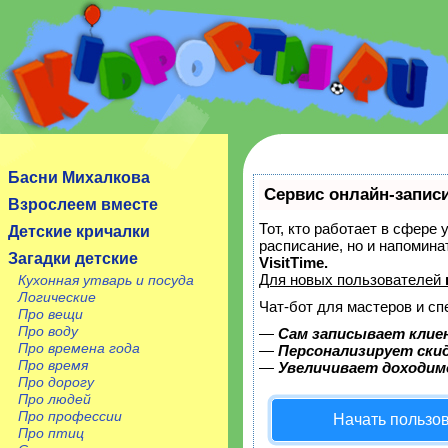
Сайт посвящен детям, их родителям, учителям и
воспитателям.
Басни Михалкова
Сервис онлайн-записи
Взрослеем вместе
Тот, кто работает в сфере 
Детские кричалки
расписание, но и напомин
Загадки детские
VisitTime.
Для новых пользователей
Кухонная утварь и посуда
Логические
Чат-бот для мастеров и сп
Про вещи
Про воду
—
Сам записывает клие
Про времена года
—
Персонализирует скид
Про время
—
Увеличивает доходим
Про дорогу
Про людей
Про профессии
Начать пользо
Про птиц