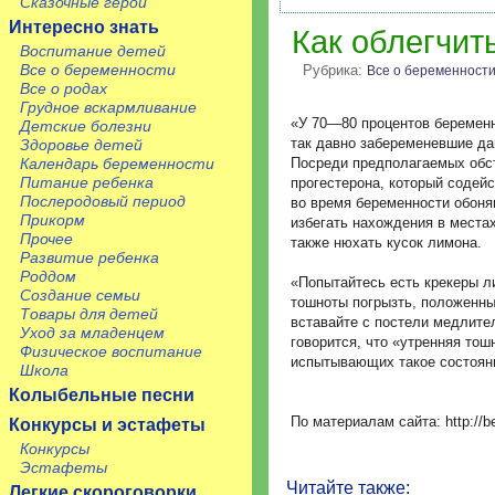
Сказочные герои
Интересно знать
Как облегчит
Воспитание детей
Все о беременности
Рубрика:
Все о беременност
Все о родах
Грудное вскармливание
«У 70—80 процентов беременн
Детские болезни
так давно забеременевшие дам
Здоровье детей
Календарь беременности
Посреди предполагаемых обст
Питание ребенка
прогестерона, который содей
Послеродовый период
во время беременности обонян
Прикорм
избегать нахождения в местах
Прочее
также нюхать кусок лимона.
Развитие ребенка
Роддом
«Попытайтесь есть крекеры л
Создание семьи
тошноты погрызть, положенный
Товары для детей
вставайте с постели медлите
Уход за младенцем
говорится, что «утренняя то
Физическое воспитание
испытывающих такое состоян
Школа
Колыбельные песни
По материалам сайта: http://b
Конкурсы и эстафеты
Конкурсы
Эстафеты
Читайте также:
Легкие скороговорки