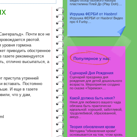
Видео обзор базового набора
пластилина Плей До (Play Doh)....
ых
Игрушка ФЕРБИ от Hasbro!
Игрушка ФЕРБИ от Hasbro! Видео
про 4 Furby....
Сангеральд». Почти все не
провождается рвотой.
 уровня гормона
жет приводить обостренное
в газете рекомендуется
Популярное у нас:
ть, отлично высыпаться, а
Сценарий Дня Рождения
Сценарий праздника дня
т приступа утренней
рождения для детей дошкольного
и вставать. Постоянно
возраста. Мероприятие создано
по сказке «Теремок»....
ьше. И еще в газете
вили, что у дам,
Какой должна быть няня?
Няня для любимого вашего чада
обязана быть практически
идеальной: хорошей, заботливой,
трудолюбивой, образованной,
tml
аккур...
Теория обновления крови
Методика "обновления крови"
основывается на том, чтом кровь