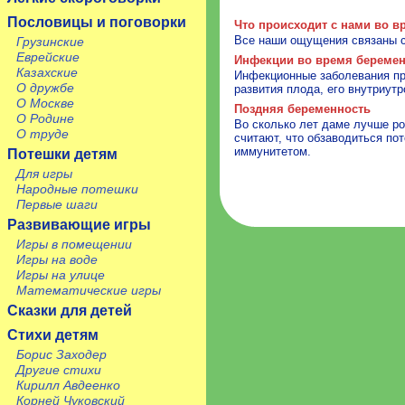
Пословицы и поговорки
Что происходит с нами во в
Все наши ощущения связаны с
Грузинские
Еврейские
Инфекции во время береме
Казахские
Инфекционные заболевания пр
О дружбе
развития плода, его внутриут
О Москве
Поздняя беременность
О Родине
Во сколько лет даме лучше р
О труде
считают, что обзаводиться по
иммунитетом.
Потешки детям
Для игры
Народные потешки
Первые шаги
Развивающие игры
Игры в помещении
Игры на воде
Игры на улице
Математические игры
Сказки для детей
Стихи детям
Борис Заходер
Другие стихи
Кирилл Авдеенко
Корней Чуковский