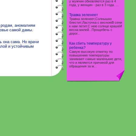
у мужчин обновляется раз в 4
года, у женщин - раз в 3 года. ...
Травка зеленеет
Травка зеленеет,Солнышко
блестит;Ласточка с весноюВ сени
м родам, аномалиям
к нам летит.С нею солнце крашеИ
ровье самой дамы.
весна милей...Прощебечь с
дорог...
 она сама. Но врачи
Как сбить температуру у
илой и устойчивым
ребенка?
Самую высокую отметку по
повышению температуры
занимают самые маленькие дети,
что и является причиной для
обращения за м...