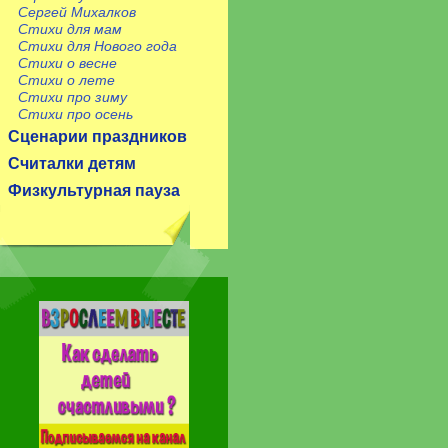
Сергей Михалков
Стихи для мам
Стихи для Нового года
Стихи о весне
Стихи о лете
Стихи про зиму
Стихи про осень
Сценарии праздников
Считалки детям
Физкультурная пауза