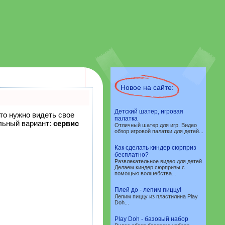
Новое на сайте:
Детский шатер, игровая
что нужно видеть свое
палатка
льный вариант:
сервис
Отличный шатер для игр. Видео
обзор игровой палатки для детей...
Как сделать киндер сюрприз
бесплатно?
Развлекательное видео для детей.
Делаем киндер сюрпризы с
помощью волшебства....
Плей до - лепим пиццу!
Лепим пиццу из пластилина Play
Doh...
Play Doh - базовый набор