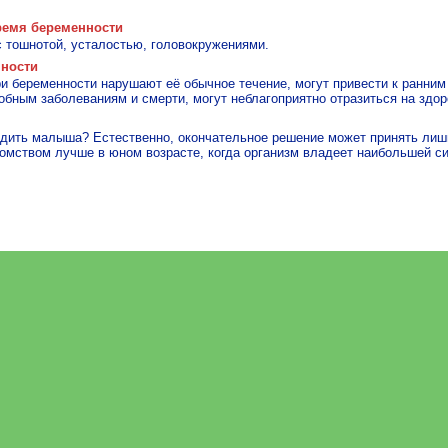
ремя беременности
 тошнотой, усталостью, головокружениями.
нности
и беременности нарушают её обычное течение, могут привести к ранни
робным заболеваниям и смерти, могут неблагоприятно отразиться на здо
одить малыша? Естественно, окончательное решение может принять лишь
томством лучше в юном возрасте, когда организм владеет наибольшей с