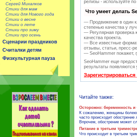
релизы - используйте п
Сергей Михалков
Стихи для мам
Что умеет делать 
Стихи для Нового года
Стихи о весне
— Продвижение в один к
Стихи о лете
степенью качества у лу
Стихи про зиму
— Регулярная проверка 
Стихи про осень
качества проекта.
Сценарии праздников
— Все известные формат
отзывы, статьи, пресс-р
Считалки детям
— SeoHammer покажет, гд
Физкультурная пауза
SeoHammer еще предост
результаты появляются у
Зарегистрироваться
Читайте также:
Осторожно: беременность и 
К сожалению, женщины болеют
часто происходит обострение 
Впрочем, обострение может сл
Питание в третьем триместр
Что происходит в третьем три