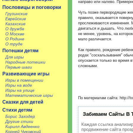
направо или налево. Примерн
Пословицы и поговорки
Чуть позже первородящие жен
Грузинские
правило, оказывается поверн
Еврейские
прослеживаются изменения. М
Казахские
двигаться и дышать. Что любо
О дружбе
О Москве
не менее, уровень, на котор
О Родине
мало различается.
О труде
Как правило, рождение ребен
Потешки детям
родах "соскальзывания" обычн
Для игры
опускается только во время в
Народные потешки
сложными.
Первые шаги
Развивающие игры
Игры в помещении
Игры на воде
Игры на улице
Математические игры
По материалам сайта: http://to
Сказки для детей
Стихи детям
Забиваем Сайты В 
Борис Заходер
Другие стихи
Каждая ссылка анализир
Кирилл Авдеенко
продвижение сайта прозр
Корней Чуковский