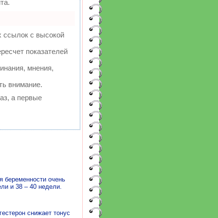
та.
х ссылок с высокой
ересчет показателей
инания, мнения,
ть внимание.
аз, а первые
я беременности очень
ли и 38 – 40 недели.
гестерон снижает тонус