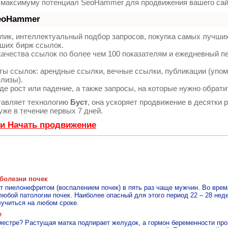
о максимуму потенциал SeoHammer для продвижения вашего сай
SeoHammer
лик, интеллектуальный подбор запросов, покупка самых лучши
чших бирж ссылок.
качества ссылок по более чем 100 показателям и ежедневный п
ы ссылок: арендные ссылки, вечные ссылки, публикации (упом
елизы).
е рост или падение, а также запросы, на которые нужно обрати
авляет технологию
Буст
, она ускоряет продвижение в десятки р
же в течение первых 7 дней.
 и Начать продвижение
болезни почек
 пиелонефритом (воспалением почек) в пять раз чаще мужчин. Во врем
любой патологии почек. Наиболее опасный для этого период 22 – 28 неде
учиться на любом сроке.
е
местре? Растущая матка подпирает желудок, а гормон беременности про