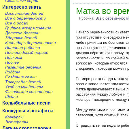
Сказочные герои
Интересно знать
Матка во вре
Воспитание детей
Все о беременности
Рубрика:
Все о беременност
Все о родах
Грудное вскармливание
Начало беременности считает
Детские болезни
при отсутствии очередной мен
Здоровье детей
Календарь беременности
либо причинам не беспокоятс
Питание ребенка
повышенную восприимчивость
Послеродовый период
должна обратиться к врачу, 
Прикорм
беременности и, по крайней м
Прочее
вопросам, которые относятся
Развитие ребенка
специалист, который может п
Роддом
Создание семьи
По мере роста плода матка у
Товары для детей
органа заполняется жидкостью
Уход за младенцем
матка прощупывается выше ло
Физическое воспитание
расстояния между лобком и п
Школа
месяцев - посередине между 
Колыбельные песни
Между седьмым и восьмым мес
Конкурсы и эстафеты
стетоскоп, хотя опытный вра
Конкурсы
Эстафеты
К тридцать пятой неделе ребе
Легкие скороговорки