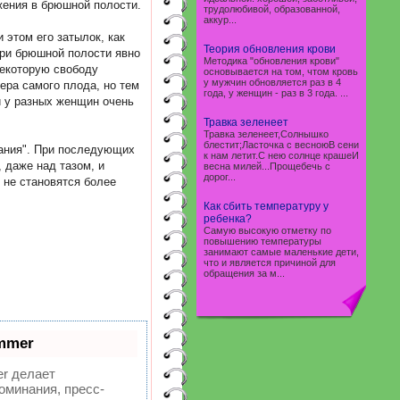
жения в брюшной полости.
трудолюбивой, образованной,
аккур...
 этом его затылок, как
Теория обновления крови
три брюшной полости явно
Методика "обновления крови"
некоторую свободу
основывается на том, чтом кровь
у мужчин обновляется раз в 4
ера самого плода, но тем
года, у женщин - раз в 3 года. ...
и у разных женщин очень
Травка зеленеет
Травка зеленеет,Солнышко
блестит;Ласточка с весноюВ сени
вания". При последующих
к нам летит.С нею солнце крашеИ
 даже над тазом, и
весна милей...Прощебечь с
дорог...
и не становятся более
Как сбить температуру у
ребенка?
Самую высокую отметку по
повышению температуры
занимают самые маленькие дети,
что и является причиной для
обращения за м...
mmer
r делает
оминания, пресс-