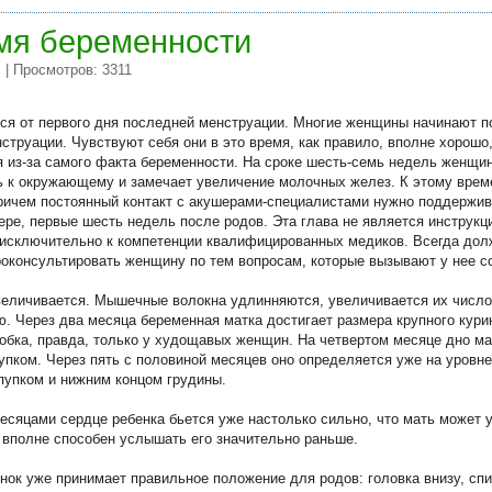
мя беременности
| Просмотров: 3311
и
ся от первого дня последней менструации. Многие женщины начинают п
струации. Чувствуют себя они в это время, как правило, вполне хорошо,
я из-за самого факта беременности. На сроке шесть-семь недель женщ
 к окружающему и замечает увеличение молочных желез. К этому врем
причем постоянный контакт с акушерами-специалистами нужно поддержив
ере, первые шесть недель после родов. Эта глава не является инструкц
 исключительно к компетенции квалифицированных медиков. Всегда дол
роконсультировать женщину по тем вопросам, которые вызывают у нее с
величивается. Мышечные волокна удлинняются, увеличивается их число
. Через два месяца беременная матка достигает размера крупного курин
бка, правда, только у худощавых женщин. На четвертом месяце дно ма
упком. Через пять с половиной месяцев оно определяется уже на уровне
пупком и нижним концом грудины.
яцами сердце ребенка бьется уже настолько сильно, что мать может 
ч вполне способен услышать его значительно раньше.
нок уже принимает правильное положение для родов: головка внизу, спи