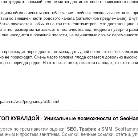
о на тридцать восьмой неделе матка достигает своего наивысшего поло
щины обычно испытывают облегчение - ребенок соскальзывает вниз, при
утым ко внешней части родового канала (затылочное предлежание). Вну
атка опускается - обычно на три-пять сантиметров - это дает женщине 
пытно, размер матки зависит от количества вод плодного пузыря и разм
ом она находится в брюшной полости, на одинаковых сроках беременност
ка происходит через десять-четырнадцать дней после этого "соскальзы
о не происходит. Очень часто головка плода остается довольно высоко,
торого периода родов. Но это никак не отражается на родах, от этого он
patun.ru/wait/pregnancy/b10.html
ТОП КУВАЛДОЙ - Уникальные возможности от SeoHa
уется по трем пакетам оценки:
SEO, Трафик и SMM.
SeoHamme
ачным и простым занятием. Ссылки, вечные ссылки, статьи, уп