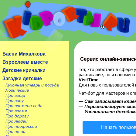
Сайт посвящен детям, их родителям, учителям и
воспитателям.
Басни Михалкова
Сервис онлайн-записи
Взрослеем вместе
Тот, кто работает в сфере 
Детские кричалки
расписание, но и напомин
Загадки детские
VisitTime.
Для новых пользователей
Кухонная утварь и посуда
Логические
Чат-бот для мастеров и сп
Про вещи
Про воду
—
Сам записывает клие
Про времена года
—
Персонализирует скид
Про время
—
Увеличивает доходим
Про дорогу
Про людей
Про профессии
Начать пользо
Про птиц