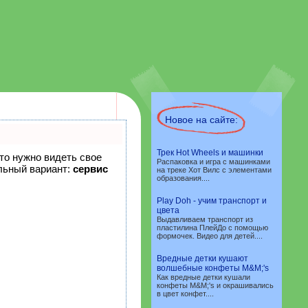
Новое на сайте:
Трек Hot Wheels и машинки
что нужно видеть свое
Распаковка и игра с машинками
льный вариант:
сервис
на треке Хот Вилс с элементами
образования....
Play Doh - учим транспорт и
цвета
Выдавливаем транспорт из
пластилина ПлейДо с помощью
формочек. Видео для детей....
Вредные детки кушают
волшебные конфеты M&M;'s
Как вредные детки кушали
конфеты M&M;'s и окрашивались
в цвет конфет....