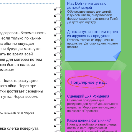
Play Doh - учим цвета с
детской модой
Обучающее видео для детей.
Изучаем цвета, выдавливаем
формочками из пластилина Плей
До детскую одежду....
Детская кухня: готовим тортик
одозревать беременность
из игрушечных продуктов
 если только по каким-
Готовим тортик из игрушечных
ина обычно ощущает
продуктов. Детская кухня, играем
вместе....
ени будущая мать уже
ать во время всей
ией для матерей по тем
жен быть в наличии
омнение.
. Полость растущего
Популярное у нас:
ого яйца. Через три -
тки достигает середины
 пупка. Через восемь
Сценарий Дня Рождения
Сценарий праздника дня
рождения для детей дошкольного
возраста. Мероприятие создано
по сказке «Теремок»....
услышать его через
Какой должна быть няня?
Няня для любимого вашего чада
нка слегка повернута
обязана быть практически
идеальной: хорошей, заботливой,