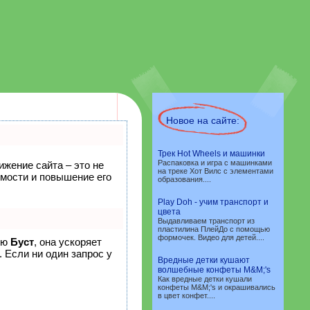
Новое на сайте:
Трек Hot Wheels и машинки
Распаковка и игра с машинками
ижение сайта – это не
на треке Хот Вилс с элементами
емости и повышение его
образования....
Play Doh - учим транспорт и
цвета
Выдавливаем транспорт из
пластилина ПлейДо с помощью
формочек. Видео для детей....
ию
Буст
, она ускоряет
 Если ни один запрос у
Вредные детки кушают
волшебные конфеты M&M;'s
Как вредные детки кушали
конфеты M&M;'s и окрашивались
в цвет конфет....