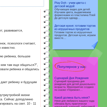
Play Doh - учим цвета с
детской модой
Обучающее видео для детей.
Изучаем цвета, выдавливаем
формочками из пластилина Плей
До детскую одежду....
Детская кухня: готовим тортик
из игрушечных продуктов
ет, развивается,
Готовим тортик из игрушечных
продуктов. Детская кухня, играем
вместе....
бенок, психологи считают,
о известно.
нию ребенка, большое
 кем там еще общаться?",
Популярное у нас:
вовали ребенка и общались
Сценарий Дня Рождения
Сценарий праздника дня
о дает ребенку и будущим
рождения для детей дошкольного
возраста. Мероприятие создано
по сказке «Теремок»....
нутриутробной жизни
Какой должна быть няня?
ка. Сейчас доподлинно
Няня для любимого вашего чада
ировать на свет. 10 - 11
обязана быть практически
идеальной: хорошей, заботливой,