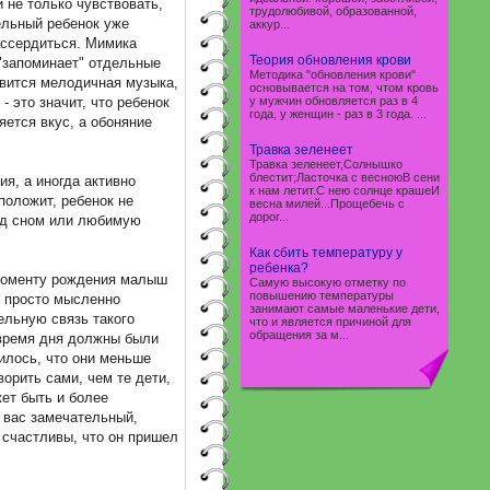
 не только чувствовать,
трудолюбивой, образованной,
дельный ребенок уже
аккур...
рассердиться. Мимика
Теория обновления крови
 "запоминает" отдельные
Методика "обновления крови"
авится мелодичная музыка,
основывается на том, чтом кровь
 это значит, что ребенок
у мужчин обновляется раз в 4
года, у женщин - раз в 3 года. ...
яется вкус, а обоняние
Травка зеленеет
Травка зеленеет,Солнышко
блестит;Ласточка с весноюВ сени
ия, а иногда активно
к нам летит.С нею солнце крашеИ
положит, ребенок не
весна милей...Прощебечь с
дорог...
ред сном или любимую
Как сбить температуру у
ребенка?
к моменту рождения малыш
Самую высокую отметку по
повышению температуры
е просто мысленно
занимают самые маленькие дети,
ельную связь такого
что и является причиной для
обращения за м...
 время дня должны были
нилось, что они меньше
орить сами, чем те дети,
ет быть и более
у вас замечательный,
 счастливы, что он пришел