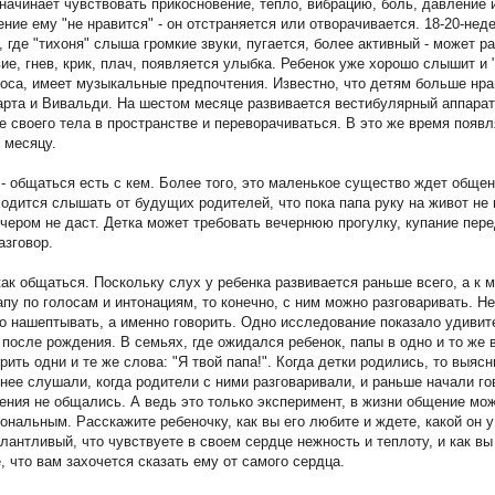
начинает чувствовать прикосновение, тепло, вибрацию, боль, давление и
ние ему "не нравится" - он отстраняется или отворачивается. 18-20-не
, где "тихоня" слыша громкие звуки, пугается, более активный - может 
ие, гнев, крик, плач, появляется улыбка. Ребенок уже хорошо слышит и
лоса, имеет музыкальные предпочтения. Известно, что детям больше нр
та и Вивальди. На шестом месяце развивается вестибулярный аппарат -
 своего тела в пространстве и переворачиваться. В это же время появл
 месяцу.
 - общаться есть с кем. Более того, это маленькое существо ждет общен
одится слышать от будущих родителей, что пока папа руку на живот не 
ечером не даст. Детка может требовать вечернюю прогулку, купание пе
азговор.
как общаться. Поскольку слух у ребенка развивается раньше всего, а 
пу по голосам и интонациям, то конечно, с ним можно разговаривать. Н
ко нашептывать, а именно говорить. Одно исследование показало удивит
 после рождения. В семьях, где ожидался ребенок, папы в одно и то же
рить одни и те же слова: "Я твой папа!". Когда детки родились, то выяс
ее слушали, когда родители с ними разговаривали, и раньше начали гов
ения не общались. А ведь это только эксперимент, в жизни общение мож
нальным. Расскажите ребеночку, как вы его любите и ждете, какой он 
антливый, что чувствуете в своем сердце нежность и теплоту, и как вы
, что вам захочется сказать ему от самого сердца.