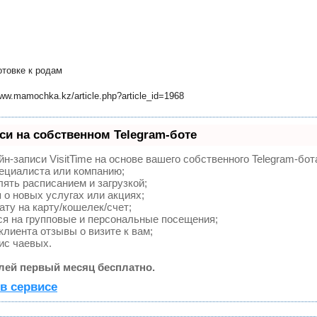
отовке к родам
ww.mamochka.kz/article.php?article_id=1968
си на собственном Telegram-боте
н-записи VisitTime на основе вашего собственного Telegram-бот
пециалиста или компанию;
ять расписанием и загрузкой;
о новых услугах или акциях;
ту на карту/кошелек/счет;
я на групповые и персональные посещения;
лиента отзывы о визите к вам;
ис чаевых.
лей первый месяц бесплатно.
в сервисе