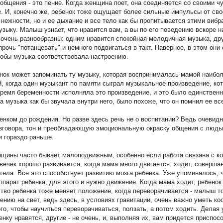
общения - это пение. Когда женщина поет, она соединяется со своими ч
е. И, конечно же, ребенок тоже ощущает более сильные импульсы от сво
 нежности, но и ее дыхание и все тело как бы пропитывается этими вибр
ыку. Малыш узнает, что нравится вам, а вы по его поведению вскоре на
 очень разнообразны: одним нравится спокойная мелодичная музыка, дру
рочь "потанцевать" и немного подвигаться в такт. Наверное, в этом они 
чтобы музыка соответствовала настроению.
енок может запоминать ту музыку, которая воспринималась мамой наибо
, когда один музыкант по памяти сыграл музыкальное произведение, ко
время беременности исполняла это произведение, и это было единствен
а музыка как бы звучала внутри него, было похоже, что он помнил ее вс
енком до рождения. Но разве здесь речь не о воспитании? Ведь очевидн
зговора, тон и преобладающую эмоциональную окраску общения с людь
и гораздо раньше.
нщины часто бывает малоподвижным, особенно если работа связана с к
вечек хорошо развивается, когда мама много двигается: ходит, соверша
тела. Все это способствует развитию мозга ребенка. Уже упоминалось, 
ппарат ребенка, для этого и нужно движение. Когда мама ходит, ребено
ство ребенка тоже меняет положение, когда переворачивается - малыш т
лению на свет, ведь здесь, в условиях гравитации, очень важно уметь ко
ого, чтобы научиться переворачиваться, ползать, а потом ходить. Делая
енку нравятся, другие - не очень, и, выполняя их, вам придется приспос