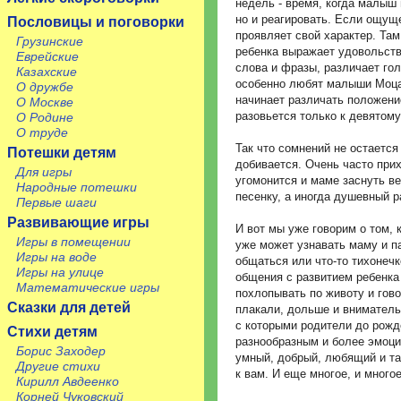
недель - время, когда малыш 
но и реагировать. Если ощуще
Пословицы и поговорки
проявляет свой характер. Там
Грузинские
ребенка выражает удовольств
Еврейские
слова и фразы, различает го
Казахские
особенно любят малыши Моцар
О дружбе
начинает различать положение
О Москве
разовьется только к девятому
О Родине
О труде
Так что сомнений не остается
Потешки детям
добивается. Очень часто прих
Для игры
угомонится и маме заснуть в
Народные потешки
песенку, а иногда душевный р
Первые шаги
Развивающие игры
И вот мы уже говорим о том, 
Игры в помещении
уже может узнавать маму и па
Игры на воде
общаться или что-то тихонеч
Игры на улице
общения с развитием ребенка
Математические игры
похлопывать по животу и гово
Сказки для детей
плакали, дольше и внимательн
с которыми родители до рожд
Стихи детям
разнообразным и более эмоцио
Борис Заходер
умный, добрый, любящий и тал
Другие стихи
к вам. И еще многое, и многое
Кирилл Авдеенко
Корней Чуковский