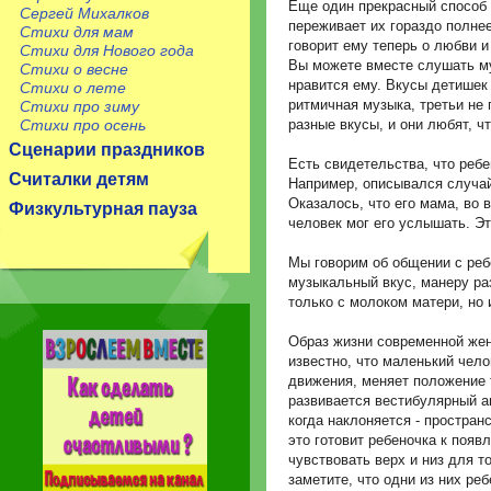
Еще один прекрасный способ 
Сергей Михалков
переживает их гораздо полне
Стихи для мам
говорит ему теперь о любви и
Стихи для Нового года
Вы можете вместе слушать муз
Стихи о весне
нравится ему. Вкусы детишек
Стихи о лете
ритмичная музыка, третьи не п
Стихи про зиму
Стихи про осень
разные вкусы, и они любят, 
Сценарии праздников
Есть свидетельства, что реб
Считалки детям
Например, описывался случай
Оказалось, что его мама, во 
Физкультурная пауза
человек мог его услышать. Эт
Мы говорим об общении с реб
музыкальный вкус, манеру ра
только с молоком матери, но 
Образ жизни современной же
известно, что маленький чело
движения, меняет положение 
развивается вестибулярный а
когда наклоняется - простран
это готовит ребеночка к появ
чувствовать верх и низ для т
заметите, что одни из них реб