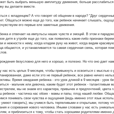
ожет быть выбрать меньшую амплитуду движения, больше расслабиться и
ику вы делаете вместе.
ться с младенцем? А что говорят об общении в народе? "Друг сердечный
вет. Общаться можно еще до того, как ребенок начинает слышать, ощущ
почувствуем его первые еле заметные движения.
бенка и отвечает на импульсы наших чувств и эмоций. В этом и парадокс
е дитя в утробе еще до того, как появились какие-либо признаки берем
ви и нежности к нему, когда кладем руку на живот, когда видим красиву
дца общаются, и устанавливается та самая сердечная связь, которая по
слов.
рождения безусловно для него и хорошо, и полезно. Но что оно дает н
у нас есть целых 9 месяцев, чтобы привыкнуть и освоиться с мыслью о
анированная, даже если это не первый ребенок, все равно ничего нельз
ективы. Время ожидания ребенка - это урок длиной в 9 месяцев - урок б
диться - мальчик или девочка, каким будет этот ребенок - талантливым
трелем, мы не знаем его характера, привычек и предпочтений, цвета г
аш ребенок - частичка нас обоих - мамы и папы, плод нашей любви. Общ
имся понимать свои чувства и ощущения (ведь именно этот язык испол
не умеют говорить), мы учимся быть терпеливыми и открытыми, потому чт
ания и созревания нового человека. Иными словами у нас есть уникальн
лям, и приблизиться к тому, чтобы стать хорошими родителями именно д