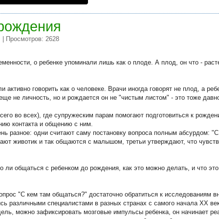
рождения
| Просмотров: 2628
и
еменности, о ребенке упоминали лишь как о плоде. А плод, он что - раст
тали активно говорить как о человеке. Врачи иногда говорят не плод, а ре
еще не личность, но и рождается он не "чистым листом" - это тоже давн
всего во всех), где супружеским парам помогают подготовиться к рожде
ию контакта и общению с ним.
нь разное: одни считают саму постановку вопроса полным абсурдом: "С
ают животик и так общаются с малышом, третьи утверждают, что чувст
о ли общаться с ребенком до рождения, как это можно делать, и что эт
вопрос "С кем там общаться?" достаточно обратиться к исследованиям в
сь различными специалистами в разных странах с самого начала ХХ ве
едель, можно зафиксировать мозговые импульсы ребенка, он начинает реаг