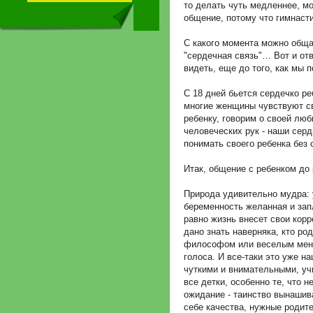
то делать чуть медленнее, м
общение, потому что гимнаст
С какого момента можно обща
"сердечная связь"… Вот и от
видеть, еще до того, как мы 
С 18 дней бьется сердечко ре
многие женщины чувствуют сво
ребенку, говорим о своей люб
человеческих рук - наши сер
понимать своего ребенка без 
Итак, общение с ребенком до 
Природа удивительно мудра: 
беременность желанная и запл
равно жизнь внесет свои корр
дано знать наверняка, кто ро
философом или веселым менес
голоса. И все-таки это уже н
чуткими и внимательными, уч
все детки, особенно те, что 
ожидание - таинство вынашив
себе качества, нужные родите