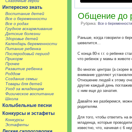
Сказочные герои
Интересно знать
Воспитание детей
Общение до 
Все о беременности
Все о родах
Рубрика:
Все о беременност
Грудное вскармливание
Детские болезни
Раньше, когда говорили о бер
Здоровье детей
шевелится…
Календарь беременности
Питание ребенка
Послеродовый период
С конца 80-х г.г. о ребенке с
Прикорм
что ребенок у мамы в животе 
Прочее
Развитие ребенка
Во многих центрах (а скорее 
Роддом
внимание уделяют установлен
Создание семьи
Отношение людей к этому оче
Товары для детей
другие каждый день поглажив
Уход за младенцем
с ним еще до зачатия.
Физическое воспитание
Школа
Давайте же разберемся, можн
Колыбельные песни
родителям.
Конкурсы и эстафеты
Для того, чтобы ответить на 
Конкурсы
младенца, которые проводили
Эстафеты
известно, что, начиная с 6 н
Легкие скороговорки