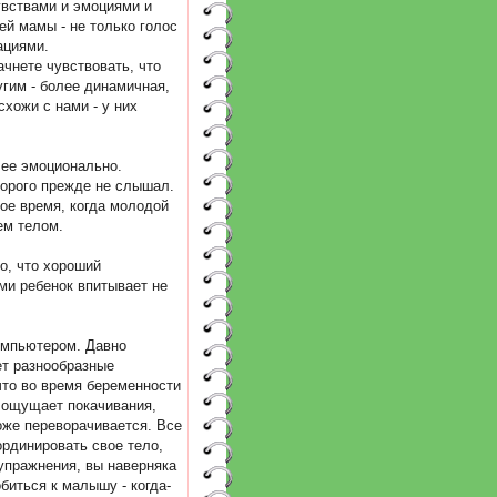
увствами и эмоциями и
ей мамы - не только голос
ациями.
чнете чувствовать, что
гим - более динамичная,
схожи с нами - у них
лее эмоционально.
торого прежде не слышал.
ное время, когда молодой
ем телом.
о, что хороший
ми ребенок впитывает не
омпьютером. Давно
ет разнообразные
что во время беременности
к ощущает покачивания,
оже переворачивается. Все
ординировать свое тело,
 упражнения, вы наверняка
обиться к малышу - когда-