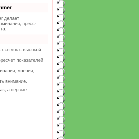
mmer
r делает
оминания, пресс-
та.
х ссылок с высокой
ересчет показателей
инания, мнения,
ть внимание.
аз, а первые