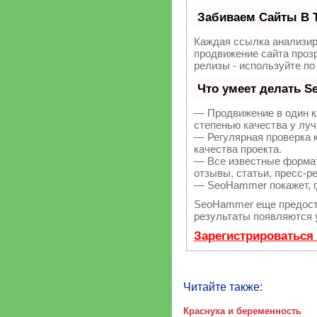
Забиваем Сайты В 
Каждая ссылка анализир
продвижение сайта прозр
релизы - используйте п
Что умеет делать 
— Продвижение в один к
степенью качества у лу
— Регулярная проверка 
качества проекта.
— Все известные формат
отзывы, статьи, пресс-р
— SeoHammer покажет, гд
SeoHammer еще предост
результаты появляются у
Зарегистрироваться
Читайте также:
Краснуха и беременность