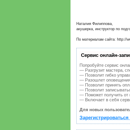
Наталия Филиппова,
акушерка, инструктор по подг
По материалам сайта: http://w
Сервис онлайн-запи
Попробуйте сервис онлай
— Разгрузит мастера, с
— Позволит гибко управл
— Разошлет оповещения 
— Позволит принять опла
— Позволит записыватьс
— Поможет получить от к
— Включает в себя серв
Для новых пользовате
Зарегистрироваться 