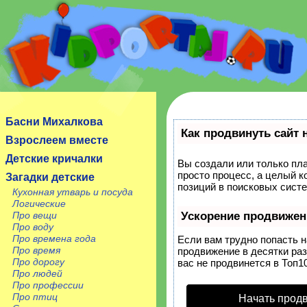
Сайт посвящен детям, их родителям, учителям и
воспитателям.
Басни Михалкова
Как продвинуть сайт 
Взрослеем вместе
Детские кричалки
Вы создали или только пла
просто процесс, а целый 
Загадки детские
позиций в поисковых систе
Кухонная утварь и посуда
Логические
Про вещи
Ускорение продвижен
Про воду
Про времена года
Если вам трудно попасть 
Про время
продвижение в десятки раз
Про дорогу
вас не продвинется в Топ10
Про людей
Про профессии
Про птиц
Начать прод