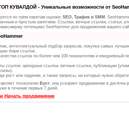
ТОП КУВАЛДОЙ - Уникальные возможности от SeoHa
уется по трем пакетам оценки:
SEO, Трафик и SMM.
SeoHamme
ачным и простым занятием. Ссылки, вечные ссылки, статьи, уп
о максимуму потенциал SeoHammer для продвижения вашего сай
SeoHammer
лик, интеллектуальный подбор запросов, покупка самых лучши
чших бирж ссылок.
качества ссылок по более чем 100 показателям и ежедневный п
ы ссылок: арендные ссылки, вечные ссылки, публикации (упом
елизы).
е рост или падение, а также запросы, на которые нужно обрати
авляет технологию
Буст
, она ускоряет продвижение в десятки р
же в течение первых 7 дней.
 и Начать продвижение