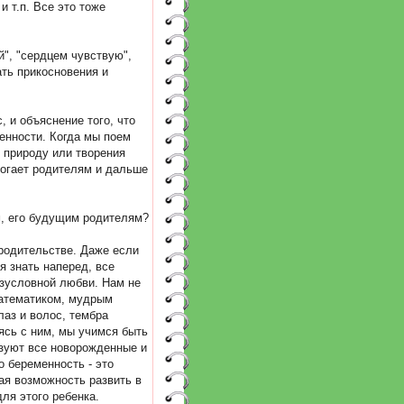
 т.п. Все это тоже
", "сердцем чувствую",
ать прикосновения и
, и объяснение того, что
енности. Когда мы поем
ю природу или творения
могает родителям и дальше
ам, его будущим родителям?
 родительстве. Даже если
я знать наперед, все
езусловной любви. Нам не
 математиком, мудрым
лаз и волос, тембра
аясь с ним, мы учимся быть
ьзуют все новорожденные и
о беременность - это
ая возможность развить в
ля этого ребенка.