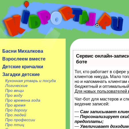
Сайт посвящен детям, их родителям, учителям и
воспитателям.
Басни Михалкова
Сервис онлайн-записи
Взрослеем вместе
боте
Детские кричалки
Тот, кто работает в сфере 
Загадки детские
клиентов никуда. Мало тог
Кухонная утварь и посуда
но и напоминать клиентам
Логические
бюджетный и оптимальный
Про вещи
Для новых пользователей
Про воду
Чат-бот для мастеров и с
Про времена года
ведение записей:
Про время
Про дорогу
—
Сам записывает клие
Про людей
—
Персонализирует скид
Про профессии
предоплаты;
Про птиц
—
Увеличивает доходим