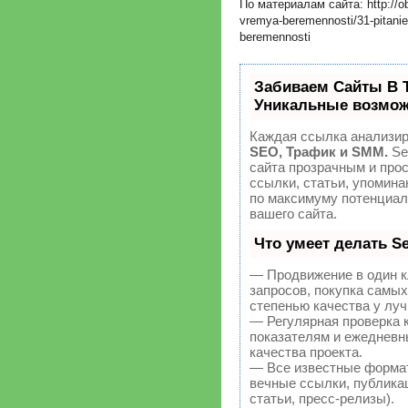
По материалам сайта: http://o
vremya-beremennosti/31-pitanie-
beremennosti
Забиваем Сайты В 
Уникальные возмож
Каждая ссылка анализир
SEO, Трафик и SMM.
Se
сайта прозрачным и про
ссылки, статьи, упомина
по максимуму потенциа
вашего сайта.
Что умеет делать 
— Продвижение в один к
запросов, покупка самы
степенью качества у лу
— Регулярная проверка 
показателям и ежедневн
качества проекта.
— Все известные форма
вечные ссылки, публикац
статьи, пресс-релизы).