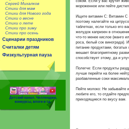
соком. Если у вас крутит жив
Сергей Михалков
мороженное или пейте дисти
Стихи для мам
Стихи для Нового года
Ищите витамин C: Витамин C 
Стихи о весне
поэтому налегайте на цитрусо
Стихи о лете
таблетках, если только его в
Стихи про зиму
желудок капризен в отношени
Стихи про осень
что-то менее кислое (манго 
Сценарии праздников
роса, белый сок винограда). 
Считалки детям
питание продуктами, богатых 
мешает благоприятному разви
Физкультурная пауза
способствует этому, да и ул
Полегче: Если продукты разд
лучше перейти на более нейт
разбавленные соки максималь
Пейте молоко: Не забывайте и
любите его, то отдайте предп
Детский канал. Челленджи,
приходящиеся по вкусу вам.
конкурсы, влоги и тд.