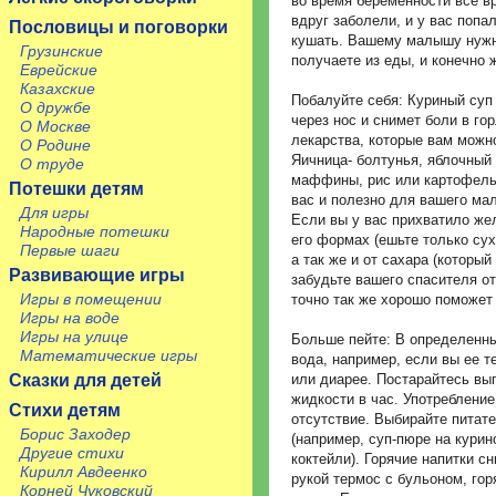
во время беременности все вр
вдруг заболели, и у вас попа
Пословицы и поговорки
кушать. Вашему малышу нужна
Грузинские
получаете из еды, и конечно 
Еврейские
Казахские
Побалуйте себя: Куриный суп
О дружбе
через нос и снимет боли в го
О Москве
лекарства, которые вам можн
О Родине
Яичница- болтунья, яблочный 
О труде
маффины, рис или картофельн
Потешки детям
вас и полезно для вашего ма
Для игры
Если вы у вас прихватило жел
Народные потешки
его формах (ешьте только сух
Первые шаги
а так же и от сахара (которы
Развивающие игры
забудьте вашего спасителя от
Игры в помещении
точно так же хорошо поможет
Игры на воде
Игры на улице
Больше пейте: В определенны
Математические игры
вода, например, если вы ее т
Сказки для детей
или диарее. Постарайтесь вы
жидкости в час. Употреблени
Стихи детям
отсутствие. Выбирайте питат
Борис Заходер
(например, суп-пюре на кури
Другие стихи
коктейли). Горячие напитки с
Кирилл Авдеенко
рукой термос с бульоном, го
Корней Чуковский