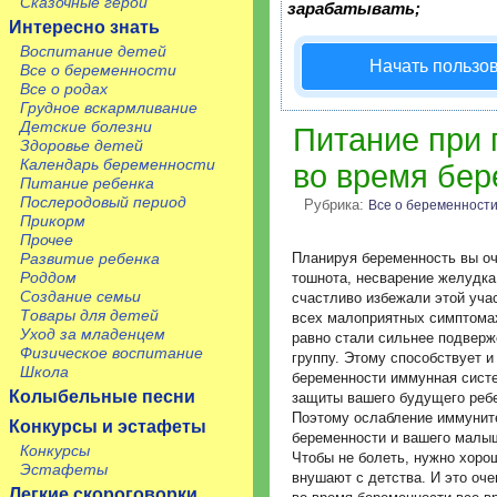
Сказочные герои
зарабатывать;
Интересно знать
Воспитание детей
Начать пользо
Все о беременности
Все о родах
Грудное вскармливание
Детские болезни
Питание при 
Здоровье детей
Календарь беременности
во время бе
Питание ребенка
Послеродовый период
Рубрика:
Все о беременност
Прикорм
Прочее
Развитие ребенка
Планируя беременность вы оч
Роддом
тошнота, несварение желудка
Создание семьи
счастливо избежали этой учас
Товары для детей
всех малоприятных симптомах
Уход за младенцем
равно стали сильнее подвер
Физическое воспитание
группу. Этому способствует и
Школа
беременности иммунная систе
Колыбельные песни
защиты вашего будущего ребе
Поэтому ослабление иммунит
Конкурсы и эстафеты
беременности и вашего малыш
Конкурсы
Чтобы не болеть, нужно хорош
Эстафеты
внушают с детства. И это оч
Легкие скороговорки