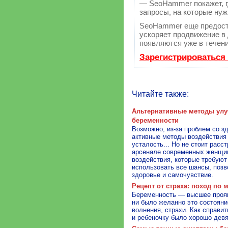
— SeoHammer покажет, гд
запросы, на которые нуж
SeoHammer еще предост
ускоряет продвижение в 
появляются уже в течени
Зарегистрироваться
Читайте также:
Альтернативные методы улу
беременности
Возможно, из-за проблем со з
активные методы воздействия
усталость... Но не стоит расс
арсенале современных женщин
воздействия, которые требую
использовать все шансы, поз
здоровье и самочувствие.
Рецепт от страха: поход по 
Беременность — высшее прояв
ни было желанно это состояние
волнения, страхи. Как справит
и ребеночку было хорошо дев