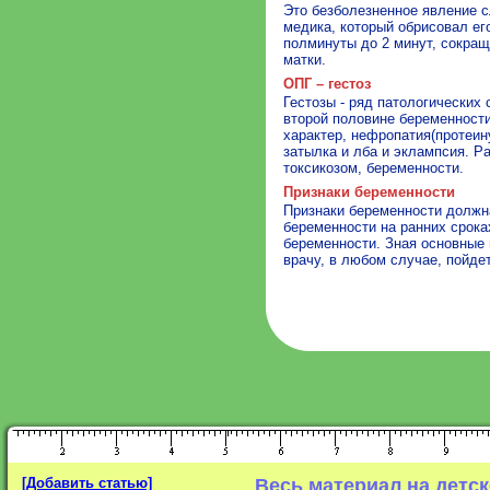
Это безболезненное явление с
медика, который обрисовал ег
полминуты до 2 минут, сокра
матки.
ОПГ – гестоз
Гестозы - ряд патологических
второй половине беременности
характер, нефропатия(протеин
затылка и лба и эклампсия. Р
токсикозом, беременности.
Признаки беременности
Признаки беременности должн
беременности на ранних срока
беременности. Зная основные 
врачу, в любом случае, пойдет
[Добавить статью]
Весь материал на детс