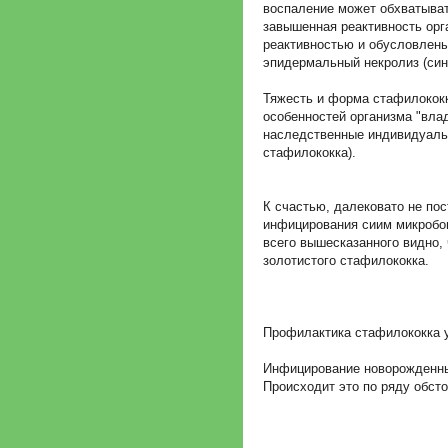
воспаление может обхватывать
завышенная реактивность орг
реактивностью и обусловлен
эпидермальный некролиз (син
Тяжесть и форма стафилококк
особенностей организма "вла
наследственные индивидуальн
стафилококка).
К счастью, далековато не по
инфицирования сиим микробом
всего вышесказанного видно,
золотистого стафилококка.
Профилактика стафилококка 
Инфицирование новорожденных
Происходит это по ряду обсто