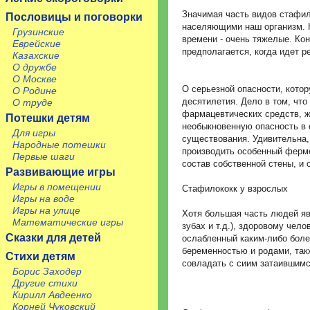
Значимая часть видов стафил
Пословицы и поговорки
населяющими наш организм. Н
Грузинские
времени - очень тяжелые. Кон
Еврейские
предполагается, когда идет р
Казахские
О дружбе
О Москве
О серьезной опасности, кото
О Родине
десятилетия. Дело в том, что
О труде
фармацевтических средств, ж
Потешки детям
необыкновенную опасность в
Для игры
существования. Удивительна, 
Народные потешки
производить особенный ферме
Первые шаги
состав собственной стены, и 
Развивающие игры
Игры в помещении
Стафилококк у взрослых
Игры на воде
Игры на улице
Хотя большая часть людей яв
Математические игры
зубах и т.д.), здоровому чел
Сказки для детей
ослабленный каким-либо бол
беременностью и родами, так
Стихи детям
совладать с сиим затаившимс
Борис Заходер
Другие стихи
Кирилл Авдеенко
Корней Чуковский