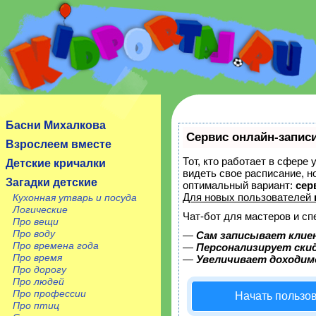
Сайт посвящен детям, их родителям, учителям и
воспитателям.
Басни Михалкова
Сервис онлайн-записи
Взрослеем вместе
Тот, кто работает в сфере 
Детские кричалки
видеть свое расписание, 
Загадки детские
оптимальный вариант:
сер
Для новых пользователей
Кухонная утварь и посуда
Логические
Чат-бот для мастеров и сп
Про вещи
Про воду
—
Сам записывает клие
Про времена года
—
Персонализирует скид
Про время
—
Увеличивает доходим
Про дорогу
Про людей
Про профессии
Начать пользо
Про птиц