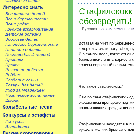
Сказочные герои
Интересно знать
Стафилококк 
Воспитание детей
Все о беременности
обезвредить!
Все о родах
Грудное вскармливание
Рубрика:
Все о беременност
Детские болезни
Здоровье детей
Вставая на учет по беременн
Календарь беременности
к лору и стоматологу. «Нет, 
Питание ребенка
И в самом деле, какое отноше
Послеродовый период
Прикорм
беременной лечить кариес и с
Прочее
совсем серьезный неприятел
Развитие ребенка
Роддом
Создание семьи
Товары для детей
Что такое стафилококк?
Уход за младенцем
Физическое воспитание
Сам по себе стафилококк - о
Школа
окрашенном препарате под ми
Колыбельные песни
напоминающих гроздья виног
Конкурсы и эстафеты
Конкурсы
Стафилококки находятся в пы
Эстафеты
руках, в мелких брызгах слюн
Легкие скороговорки