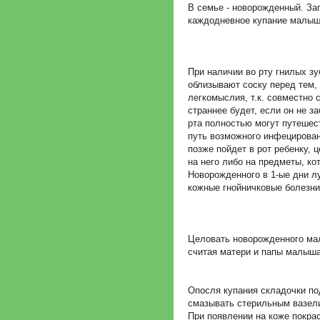
В семье - новорожденный. Зап
каждодневное купание малыша
При наличии во рту гнилых з
облизывают соску перед тем, 
легкомыслия, т.к. совместно 
страннее будет, если он не з
рта полностью могут путешес
путь возможного инфецирован
позже пойдет в рот ребенку, 
на него либо на предметы, кот
Новорожденного в 1-ые дни лу
кожные гнойничковые болезни
Целовать новорожденного мал
считая матери и папы малыша
Опосля купания складочки по
смазывать стерильным вазел
При появлении на коже покрас