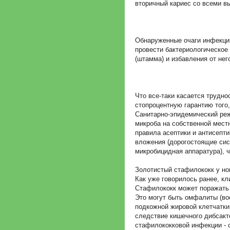
вторичный кариес со всеми в
Обнаруженные очаги инфекци
провести бактериологическое
(штамма) и избавления от нег
Что все-таки касается трудно
стопроцентную гарантию того
Санитарно-эпидемический реж
микроба на собственной мест
правила асептики и антисепти
вложения (дорогостоящие сис
микробицидная аппаратура), ч
Золотистый стафилококк у н
Как уже говорилось ранее, к
Стафилококк может поражать 
Это могут быть омфалиты (во
подкожной жировой клетчатки,
следствие кишечного дибсакт
стафилококковой инфекции - с