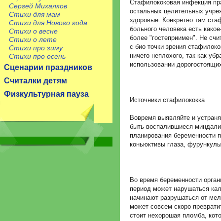
Стафилококовая инфекция пра
Сергей Михалков
остальных целительных учреж
Стихи для мам
здоровые. Конкретно там стаф
Стихи для Нового года
больного человека есть какое
Стихи о весне
более "гостеприимен". Не сч
Стихи о лете
с био точки зрения стафилокок
Стихи про зиму
ничего неплохого, так как уб
Стихи про осень
использовании дорогостоящих
Сценарии праздников
Считалки детям
Физкультурная пауза
Источники стафилококка
Вовремя выявляйте и устраня
быть воспалившиеся миндалин
планирования беременности п
коньюктивы глаза, фурункулы
Во время беременности орган
период может нарушаться кал
начинают разрушаться от мел
может совсем скоро превратит
стоит нехорошая пломба, кото