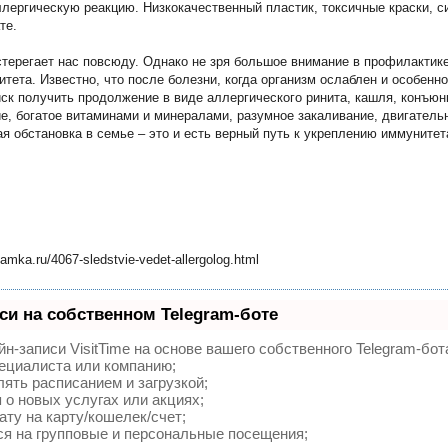
лергическую реакцию. Низкокачественный пластик, токсичные краски, с
те.
терегает нас повсюду. Однако не зря большое внимание в профилактике
тета. Известно, что после болезни, когда организм ослаблен и особенн
ск получить продолжение в виде аллергического ринита, кашля, конъюн
е, богатое витаминами и минералами, разумное закаливание, двигательн
я обстановка в семье – это и есть верный путь к укреплению иммунитета
mka.ru/4067-sledstvie-vedet-allergolog.html
си на собственном Telegram-боте
н-записи VisitTime на основе вашего собственного Telegram-бот
пециалиста или компанию;
ять расписанием и загрузкой;
о новых услугах или акциях;
ту на карту/кошелек/счет;
я на групповые и персональные посещения;