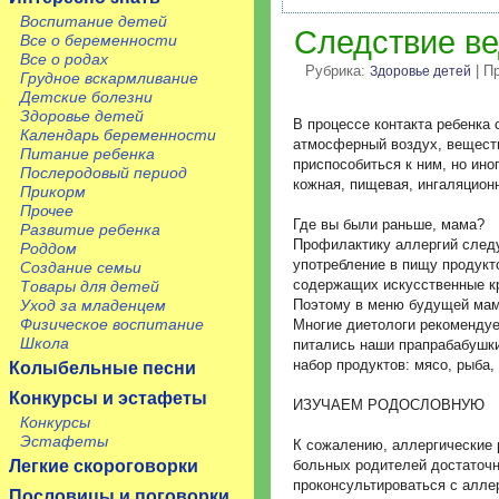
Воспитание детей
Следствие ве
Все о беременности
Все о родах
Рубрика:
| П
Здоровье детей
Грудное вскармливание
Детские болезни
Здоровье детей
В процессе контакта ребенка
Календарь беременности
атмосферный воздух, веществ
Питание ребенка
приспособиться к ним, но ино
Послеродовый период
кожная, пищевая, ингаляцион
Прикорм
Прочее
Где вы были раньше, мама?
Развитие ребенка
Профилактику аллергий следу
Роддом
употребление в пищу продукт
Создание семьи
содержащих искусственные кр
Товары для детей
Уход за младенцем
Поэтому в меню будущей мам
Физическое воспитание
Многие диетологи рекомендуе
Школа
питались наши прапрабабушки
набор продуктов: мясо, рыба,
Колыбельные песни
Конкурсы и эстафеты
ИЗУЧАЕМ РОДОСЛОВНУЮ
Конкурсы
Эстафеты
К сожалению, аллергические 
Легкие скороговорки
больных родителей достаточно
проконсультироваться с алле
Пословицы и поговорки