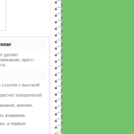
mmer
r делает
оминания, пресс-
та.
х ссылок с высокой
ересчет показателей
инания, мнения,
ть внимание.
аз, а первые