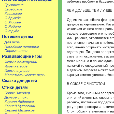
избежать проблем в будущем
Грузинские
Еврейские
ЧЕМ ДОЛЬШЕ, ТЕМ ЛУЧШЕ
Казахские
О дружбе
Одним из важнейших факторов
О Москве
грудное вскармливание. Разу
О Родине
исключая из него потенциаль
О труде
удовлетворяющего его потреб
Потешки детям
ЖКТ ребенка, укрепляется ег
Для игры
постепенно, начиная с неболь
Народные потешки
того, важно сохранять интер
Первые шаги
адаптацию. Пищевая аллергия
Развивающие игры
заметили покраснения, высып
меню малыша и понаблюдать з
Игры в помещении
на какой-то определенный пр
Игры на воде
в детском возрасте может бы
Игры на улице
Математические игры
карапуз сможет уплетать без
Сказки для детей
В СОЮЗЕ С ЧИСТОТОЙ
Стихи детям
Борис Заходер
Кроме того, сильным аллерге
Другие стихи
эпителий животных, споры пл
Кирилл Авдеенко
ребенок, постоянно поддержив
Корней Чуковский
регулярно проветривать комн
Сергей Михалков
Стоит обратить внимание и на