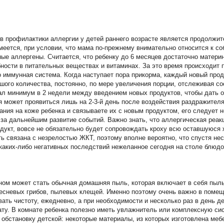
.
 профилактики аллергии у детей раннего возрасте является продолжит
меется, при условии, что мама по-прежнему внимательно относится к с
ные аллергены. Считается, что ребенку до 6 месяцев достаточно матери
ности в питательных веществах и витаминах. За это время происходит 
о иммунная система. Когда наступает пора прикорма, каждый новый прод
шого количества, постоянно, по мере увеличения порции, отслеживая со
вал минимум в 2 недели между введением новых продуктов, чтобы дать 
 может проявиться лишь на 2-3-й день после воздействия раздражителя
ания на коже ребенка и связываете их с новым продуктом, его следует 
а дальнейшим развитие событий. Важно знать, что аллергическая реак
одукт, вовсе не обязательно будет сопровождать кроху всю оставшуюся
ть связана с незрелостью ЖКТ, поэтому вполне вероятно, что спустя не
 каких-либо негативных последствий нежеланное сегодня на столе блюдо
ном может стать обычная домашняя пыль, которая включает в себя пыль
есневых грибов, пылевых клещей. Именно поэтому очень важно в помещ
ать чистоту, ежедневно, а при необходимости и несколько раз в день д
ату. В комнате ребенка полезно иметь увлажнитель или комплексную сис
 обстановку детской: некоторые материалы, из которых изготовлена меб