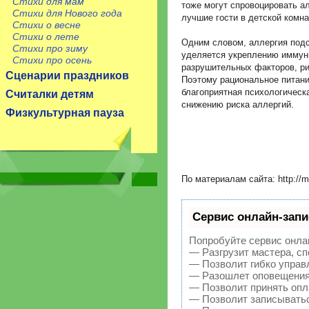
Стихи для мам
тоже могут спровоцировать ал
Стихи для Нового года
лучшие гости в детской комна
Стихи о весне
Стихи о лете
Одним словом, аллергия подс
Стихи про зиму
уделяется укреплению иммуни
Стихи про осень
разрушительных факторов, ри
Сценарии праздников
Поэтому рациональное питани
благоприятная психологическа
Считалки детям
снижению риска аллергий.
Физкультурная пауза
По материалам сайта: http://ma
Сервис онлайн-запи
Попробуйте сервис онлай
— Разгрузит мастера, с
— Позволит гибко управл
— Разошлет оповещения 
— Позволит принять опла
— Позволит записыватьс