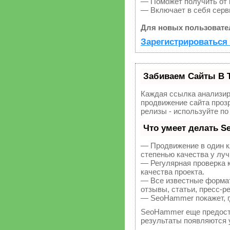
— Поможет получить от к
— Включает в себя серв
Для новых пользовате
Зарегистрироваться 
Забиваем Сайты В 
Каждая ссылка анализир
продвижение сайта прозр
релизы - используйте п
Что умеет делать 
— Продвижение в один к
степенью качества у лу
— Регулярная проверка 
качества проекта.
— Все известные формат
отзывы, статьи, пресс-р
— SeoHammer покажет, гд
SeoHammer еще предост
результаты появляются у