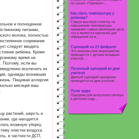
по сказке «Теремок»....
Как сбить температуру у
ребенка?
Самую высокую отметку по
ельное и полноценное
повышению температуры
обственному питанию,
занимают самые маленькие дети,
что и является причиной для
нского молока, полностью
обращения за м...
постепенное созревание
укт следует вводить
Сценарий на 23 февраля
Это внеклассное мероприятие
стояние ребенка. Кроме
проводится с детьми младших
организму время на
классов....
. Поэтому, если вы
немедленно исключить из
Песенный сценарий ко дню
учителя
ция, однажды возникшая
Данный сценарий праздника
 жизнь. Пищевая аллергия
проводится ко дню учителя...
сколько месяцев ваш
.
Поле чудес
Праздник для выпускного вечера
в детском саду....
цу растений, шерсть и
ении, где находится
елать влажную уборку,
тему очистки воздуха.
ель, в частности ДСП,