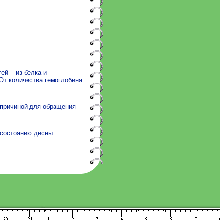
ей – из белка и
 От количества гемоглобина
 причиной для обращения
 состоянию десны.