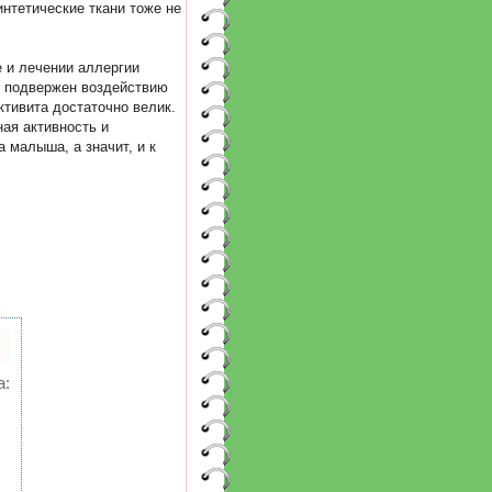
интетические ткани тоже не
 и лечении аллергии
о подвержен воздействию
ктивита достаточно велик.
ая активность и
 малыша, а значит, и к
а: