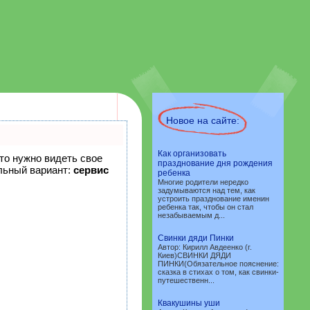
Новое на сайте:
Как организовать
что нужно видеть свое
празднование дня рождения
льный вариант:
сервис
ребенка
Многие родители нередко
задумываются над тем, как
устроить празднование именин
ребенка так, чтобы он стал
незабываемым д...
Свинки дяди Пинки
Автор: Кирилл Авдеенко (г.
Киев)СВИНКИ ДЯДИ
ПИНКИ(Обязательное пояснение:
сказка в стихах о том, как свинки-
путешественн...
Квакушины уши