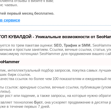
лиента отзывы о визите к вам;
ис чаевых.
лей первый месяц бесплатно.
в сервисе
ТОП КУВАЛДОЙ - Уникальные возможности от SeoHa
уется по трем пакетам оценки:
SEO, Трафик и SMM.
SeoHamme
ачным и простым занятием. Ссылки, вечные ссылки, статьи, уп
о максимуму потенциал SeoHammer для продвижения вашего сай
SeoHammer
лик, интеллектуальный подбор запросов, покупка самых лучши
чших бирж ссылок.
качества ссылок по более чем 100 показателям и ежедневный п
ы ссылок: арендные ссылки, вечные ссылки, публикации (упом
елизы).
е рост или падение, а также запросы, на которые нужно обрати
авляет технологию
Буст
, она ускоряет продвижение в десятки р
же в течение первых 7 дней.