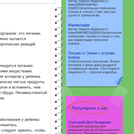
Автор: Кирилл Авдеенко (г.
Киев)КВАКУШИНЫ
УШИ(Обязательное пояснение.
Сказка в стихах о том, как уши
ушли от грязнули Кв...
Мармеладки
Автор: Кирилл Авдеенко (г.
Киев)МАРМЕЛАДКИ(Обязательное
рганизм: это питание,
пояснение: сказка в стихах о том,
янно пытается
как мармеладки проучили
воришк...
ергических реакций:
Письмо от Злюки с острова
Бабуку
(Обязательное пояснение. Вчера
вечером у меня дома раздался
тводится питанию:
телефонный звонок. «Это Кирилл
скими веществами,
Авдеенко?» - cпросил издалёка...
я аллергии у ребенка.
ически чистые продукты.
шлое и вспомнить, чем
фастфуда. Незамысловатый
на.
Популярное у нас:
аболевания у ребенка
Сценарий Дня Рождения
оленитесь
Сценарий праздника дня
 следует принять, чтобы
рождения для детей дошкольного
возраста. Мероприятие создано