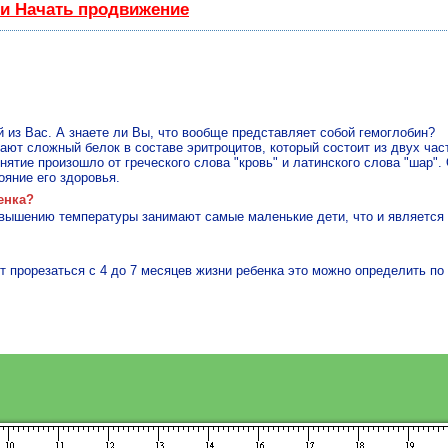
 и Начать продвижение
из Вас. А знаете ли Вы, что вообще представляет собой гемоглобин?
ют сложный белок в составе эритроцитов, который состоит из двух част
нятие произошло от греческого слова "кровь" и латинского слова "шар".
ояние его здоровья.
енка?
вышению температуры занимают самые маленькие дети, что и является
т прорезаться с 4 до 7 месяцев жизни ребенка это можно определить по