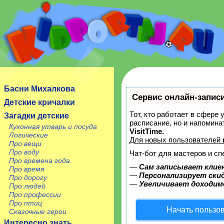
Сайт посвящен детям, их родителям, учителям и
воспитателям.
Басни Михалкова
Сервис онлайн-записи
Детские кричалки
Тот, кто работает в сфере 
Загадки детские
расписание, но и напомин
Кухонная утварь и посуда
VisitTime.
Логические
Для новых пользователей
Про вещи
Про воду
Чат-бот для мастеров и сп
Про времена года
—
Сам записывает клие
Про время
—
Персонализирует скид
Про дорогу
—
Увеличивает доходим
Про людей
Про профессии
Про птиц
Начать пользо
Сказочные герои
Интересно знать