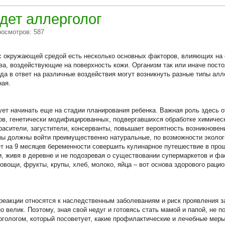
дет аллерголог
росмотров: 587
 с окружающей средой есть несколько основных факторов, влияющих на о
а, воздействующие на поверхность кожи. Организм так или иначе посто
гда в ответ на различные воздействия могут возникнуть разные типы алл
ная.
ет начинать еще на стадии планирования ребенка. Важная роль здесь о
ов, генетически модифицированных, подвергавшихся обработке химиче
асители, загустители, консерванты, повышает вероятность возникновени
ы должны войти преимущественно натуральные, по возможности эколог
т на 9 месяцев беременности совершить кулинарное путешествие в про
, живя в деревне и не подозревая о существовании супермаркетов и 
 овощи, фрукты, крупы, хлеб, молоко, яйца – вот основа здорового рацио
реакции относятся к наследственным заболеваниям и риск проявления з
 велик. Поэтому, зная свой недуг и готовясь стать мамой и папой, не п
ргологом, который посоветует, какие профилактические и лечебные меры