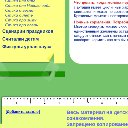
Стихи для мам
Что делать, когда молока не
Стихи для Нового года
Лактация имеет цикличный хар
Стихи о весне
снижается и может не соответ
Стихи о лете
Кризисные моменты повторяют
Стихи про зиму
Ночные кормления. Потребн
Стихи про осень
Многим молодым мамам хорошо
Сценарии праздников
единственным желанием остает
следует относиться к ночным 
Считалки детям
наоборот, кормить «во что бы 
Физкультурная пауза
[Добавить статью]
Весь материал на детс
ознакомления.
Запрещено копирование