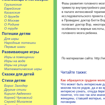
Фазы развития головного мозг
Грузинские
триместр внутриутробного ра
Еврейские
в палате интенсивной терапии
Казахские
исследовательского проекта
О дружбе
в Провиденс доктор Бетти Вор 
О Москве
О Родине
полагает доктор Вор, некотор
О труде
особенности жирные кислоты,
головного мозга ребенка.
Потешки детям
Для игры
Народные потешки
Первые шаги
Развивающие игры
Игры в помещении
По материалам сайта: http://ww
Игры на воде
Игры на улице
Математические игры
Читайте также:
Сказки для детей
Как образуется грудное мол
Стихи детям
Что может быть интересным д
Борис Заходер
многим после родов, да и во 
Другие стихи
интересно узнать, откуда бер
Кирилл Авдеенко
понятно, что оно так или инач
Корней Чуковский
женщины, ставшей матерью, н
Сергей Михалков
поговорим.