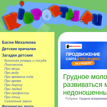
Сайт посвящен детям, их родителям, учителям и
воспитателям.
Басни Михалкова
Детские кричалки
Загадки детские
Кухонная утварь и посуда
Логические
Про вещи
Про воду
Грудное моло
Про времена года
Про время
развиваться 
Про дорогу
Про людей
недоношенны
Про профессии
Про птиц
Рубрика:
Грудное вскармлив
Сказочные герои
Интересно знать