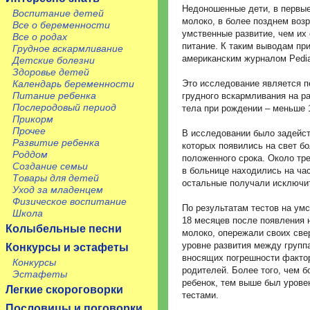
Недоношенные дети, в первы
Воспитание детей
молоко, в более позднем воз
Все о беременности
умственные развитие, чем их
Все о родах
питание. К таким выводам пр
Грудное вскармливание
американским журналом Pediat
Детские болезни
Здоровье детей
Это исследование является п
Календарь беременности
Питание ребенка
грудного вскармливания на ра
Послеродовый период
тела при рождении – меньше 
Прикорм
Прочее
В исследовании было задейст
Развитие ребенка
которых появились на свет б
Роддом
положенного срока. Около тр
Создание семьи
в больнице находились на ча
Товары для детей
остальные получали исключит
Уход за младенцем
Физическое воспитание
По результатам тестов на ум
Школа
18 месяцев после появления 
Колыбельные песни
молоко, опережали своих свер
уровне развития между групп
Конкурсы и эстафеты
вносящих погрешности фактор
Конкурсы
родителей. Более того, чем 
Эстафеты
ребенок, тем выше был урове
Легкие скороговорки
тестами.
Пословицы и поговорки