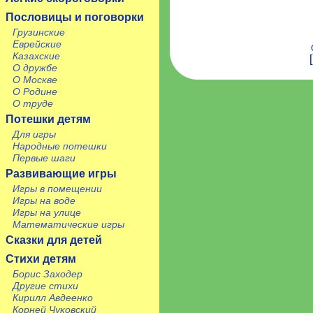
Пословицы и поговорки
Грузинские
Еврейские
Казахские
О дружбе
О Москве
О Родине
О труде
Потешки детям
Для игры
Народные потешки
Первые шаги
Развивающие игры
Игры в помещении
Игры на воде
Игры на улице
Математические игры
Сказки для детей
Стихи детям
Борис Заходер
Другие стихи
Кирилл Авдеенко
Корней Чуковский