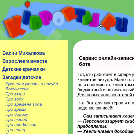
Сайт посвящен детям, их родителям, учителям и
воспитателям.
Басни Михалкова
Сервис онлайн-записи
Взрослеем вместе
боте
Детские кричалки
Тот, кто работает в сфере 
Загадки детские
клиентов никуда. Мало тог
Кухонная утварь и посуда
но и напоминать клиентам
Логические
бюджетный и оптимальный
Про вещи
Для новых пользователей
Про воду
Чат-бот для мастеров и с
Про времена года
ведение записей:
Про время
Про дорогу
—
Сам записывает клие
Про людей
—
Персонализирует скид
Про профессии
предоплаты;
Про птиц
—
Увеличивает доходим