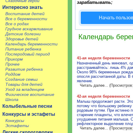
Сказочные герои
зарабатывать;
Интересно знать
Воспитание детей
Начать пользо
Все о беременности
Все о родах
Грудное вскармливание
Детские болезни
Календарь бере
Здоровье детей
Календарь беременности
Питание ребенка
Послеродовый период
41-ая неделя беременности
Прикорм
Назначенный день миновал, о
Прочее
расстраивайтесь: лишь 4% дам
Развитие ребенка
Около 98% беременных рождаю
Роддом
опосля рассчитанной даты. В 
Создание семьи
явление.
Товары для детей
Читать далее...
(Просмотров:
Уход за младенцем
Физическое воспитание
42-ая неделя беременности
Школа
Малыш продолжает расти. Это
Колыбельные песни
потому что большому ребенку 
родовым путям. При истинно 
Конкурсы и эстафеты
старение плаценты, что влечет
ухудшение питания малыша. С
Конкурсы
рефлекторное выделение плод
Эстафеты
Читать далее...
(Просмотров:
Легкие скороговорки