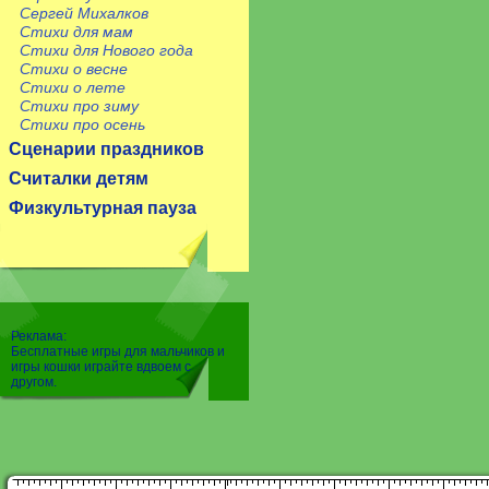
Сергей Михалков
Стихи для мам
Стихи для Нового года
Стихи о весне
Стихи о лете
Стихи про зиму
Стихи про осень
Сценарии праздников
Считалки детям
Физкультурная пауза
Реклама:
Бесплатные игры для мальчиков и
игры кошки играйте вдвоем с
другом.