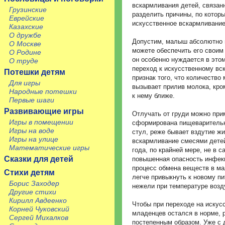
вскармливания детей, связан
Грузинские
разделить причины, по котор
Еврейские
искусственное вскармливание
Казахские
О дружбе
Допустим, малыш абсолютно и
О Москве
можете обеспечить его своим
О Родине
он особенно нуждается в это
О труде
переход к искусственному вс
Потешки детям
признак того, что количество
Для игры
вызывает прилив молока, кро
Народные потешки
к нему ближе.
Первые шаги
Развивающие игры
Отлучать от груди можно прим
Игры в помещении
сформирована пищеварительн
Игры на воде
стул, реже бывает вздутие ж
Игры на улице
вскармливание смесями дете
Математические игры
года, по крайней мере, не в 
Сказки для детей
повышенная опасность инфекц
процесс обмена веществ в ма
Стихи детям
легче привыкнуть к новому п
Борис Заходер
нежели при температуре возд
Другие стихи
Кирилл Авдеенко
Чтобы при переходе на искус
Корней Чуковский
младенцев остался в норме, 
Сергей Михалков
постепенным образом. Уже с 