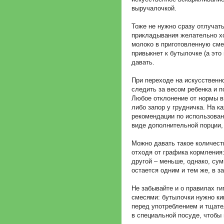
выручалочкой.
Тоже не нужно сразу отлучать
прикладывания желательно хо
молоко в приготовленную сме
привыкнет к бутылочке (а это
давать.
При переходе на искусственн
следить за весом ребенка и п
Любое отклонение от нормы в
либо запор у грудничка. На к
рекомендации по использован
виде дополнительной порции,
Можно давать такое количеств
отходя от графика кормления:
другой – меньше, однако, сум
остается одним и тем же, в з
Не забывайте и о правилах г
смесями: бутылочки нужно ки
перед употреблением и тщате
в специальной посуде, чтобы