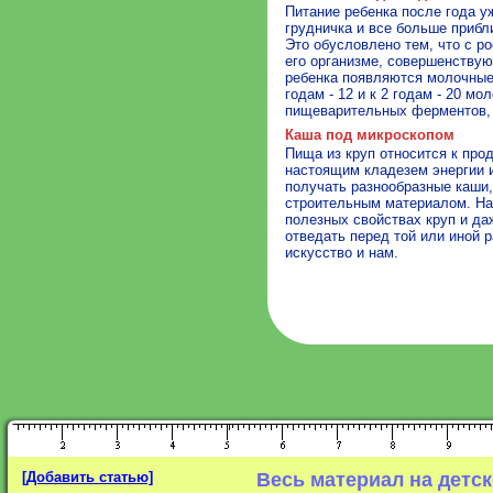
Питание ребенка после года у
грудничка и все больше прибл
Это обусловлено тем, что с р
его организме, совершенствую
ребенка появляются молочные з
годам - 12 и к 2 годам - 20 мо
пищеварительных ферментов, 
Каша под микроскопом
Пища из круп относится к про
настоящим кладезем энергии 
получать разнообразные каши,
строительным материалом. На
полезных свойствах круп и да
отведать перед той или иной 
искусство и нам.
[Добавить статью]
Весь материал на детс