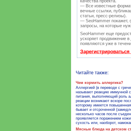
качества проекта.
— Все известные форма
вечные ссылки, публикац
статьи, пресс-релизы).
— SeoHammer покажет, гд
запросы, на которые нуж
SeoHammer еще предост
ускоряет продвижение в 
появляются уже в течени
Зарегистрироваться
Читайте также:
Чем кормить аллергика?
Аллергией (в переводе с гречес
называют реакцию иммунной с
питания, выполняющий роль а
реакции возникают вскоре пос
которому имеется повышенная 
бывает и отсроченной (замедл
несколько часов после съеден
проявляется поражением кожи
сухость или, наоборот, намока
Мясные блюда на детском с