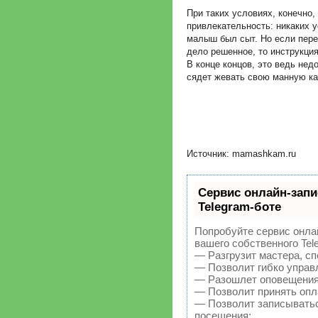
При таких условиях, конечно,
привлекательность: никаких у
малыш был сыт. Но если пере
дело решенное, то инструкци
В конце концов, это ведь нед
сядет жевать свою манную ка
Источник: mamashkam.ru
Сервис онлайн-запи
Telegram-боте
Попробуйте сервис онлай
вашего собственного Tel
— Разгрузит мастера, с
— Позволит гибко управл
— Разошлет оповещения 
— Позволит принять опла
— Позволит записыватьс
посещения;