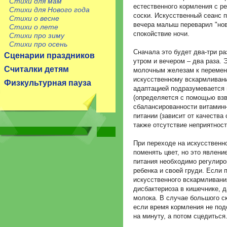
Стихи для мам
естественного кормления с р
Стихи для Нового года
соски. Искусственный сеанс п
Стихи о весне
вечера малыш переварил "нов
Стихи о лете
спокойствие ночи.
Стихи про зиму
Стихи про осень
Сначала это будет два-три ра
Сценарии праздников
утром и вечером – два раза.
Считалки детям
молочным железам к перемен
искусственному вскармливан
Физкультурная пауза
адаптацией подразумевается 
(определяется с помощью взв
сбалансированности витаминн
питании (зависит от качества 
также отсутствие неприятнос
При переходе на искусствен
поменять цвет, но это явлени
питания необходимо регулиро
ребенка и своей груди. Если 
искусственного вскармливани
дисбактериоза в кишечнике, 
молока. В случае большого с
если время кормления не по
на минуту, а потом сцедиться