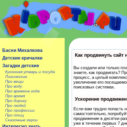
Сайт посвящен детям, их родителям, учителям и
воспитателям.
Басни Михалкова
Как продвинуть сайт 
Детские кричалки
Загадки детские
Вы создали или только пла
Кухонная утварь и посуда
знаете, как продвигать? П
Логические
процесс, а целый комплек
Про вещи
увеличение его посещаемо
Про воду
поисковых системах.
Про времена года
Про время
Ускорение продвижен
Про дорогу
Про людей
Если вам трудно попасть н
Про профессии
самостоятельно, попробуй
Про птиц
продвижение в десятки ра
Сказочные герои
уже в течение первых 7 дне
Интересно знать