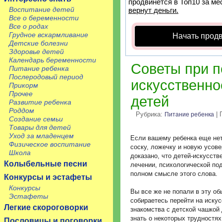
продвинется в Топ10 за ме
Воспитание детей
вернут деньги.
Все о беременности
Все о родах
Грудное вскармливание
Начать прод
Детские болезни
Здоровье детей
Календарь беременности
Советы при п
Питание ребенка
Послеродовый период
искусственно
Прикорм
Прочее
детей
Развитие ребенка
Роддом
Рубрика:
| 
Питание ребенка
Создание семьи
Товары для детей
Уход за младенцем
Если вашему ребенка еще нет
Физическое воспитание
соску, ложечку и новую усов
Школа
доказано, что детей-искусст
Колыбельные песни
лечении, психологической по
полном смысле этого слова.
Конкурсы и эстафеты
Конкурсы
Вы все же не попали в эту об
Эстафеты
собираетесь перейти на иску
Легкие скороговорки
знакомства с детской чашкой
знать о некоторых трудностях
Пословицы и поговорки