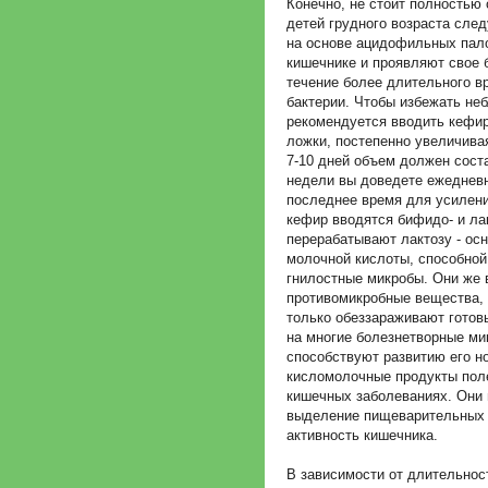
Конечно, не стоит полностью 
детей грудного возраста сле
на основе ацидофильных пало
кишечнике и проявляют свое 
течение более длительного 
бактерии. Чтобы избежать не
рекомендуется вводить кефир 
ложки, постепенно увеличивая
7-10 дней объем должен соста
недели вы доведете ежедневн
последнее время для усилени
кефир вводятся бифидо- и ла
перерабатывают лактозу - ос
молочной кислоты, способной
гнилостные микробы. Они же 
противомикробные вещества, 
только обеззараживают готовы
на многие болезнетворные ми
способствуют развитию его 
кисломолочные продукты пол
кишечных заболеваниях. Они 
выделение пищеварительных 
активность кишечника.
В зависимости от длительнос