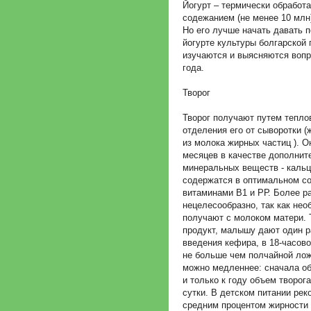
Йогурт – термически обработ
содежанием (не менее 10 млн
Но его лучше начать давать п
йогурте культуры болгарской 
изучаются и выясняются воп
года.
Творог
Творог получают путем тепло
отделения его от сыворотки 
из молока жирных частиц ). О
месяцев в качестве дополните
минеральных веществ - кальци
содержатся в оптимальном со
витаминами В1 и РР. Более р
нецелесообразно, так как нео
получают с молоком матери. 
продукт, малышу дают один р
введения кефира, в 18-часов
не больше чем полчайной лож
можно медленнее: сначала объ
и только к году объем творог
сутки. В детском питании рек
средним процентом жирности 