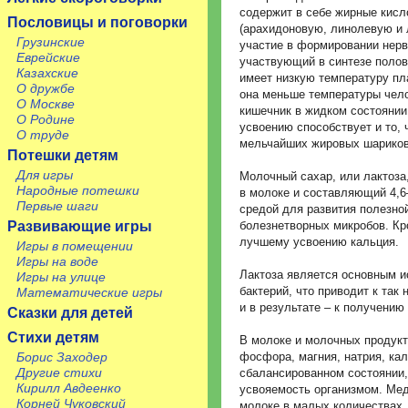
содержит в себе жирные кисл
Пословицы и поговорки
(арахидоновую, линолевую и 
Грузинские
участие в формировании нерв
Еврейские
участвующий в синтезе полов
Казахские
имеет низкую температуру пла
О дружбе
она меньше температуры чело
О Москве
кишечник в жидком состоянии
О Родине
усвоению способствует и то, 
О труде
мельчайших жировых шариков
Потешки детям
Для игры
Молочный сахар, или лактоз
Народные потешки
в молоке и составляющий 4,6
Первые шаги
средой для развития полезн
Развивающие игры
болезнетворных микробов. Кр
лучшему усвоению кальция.
Игры в помещении
Игры на воде
Лактоза является основным 
Игры на улице
бактерий, что приводит к та
Математические игры
и в результате – к получени
Сказки для детей
Стихи детям
В молоке и молочных продукт
Борис Заходер
фосфора, магния, натрия, ка
Другие стихи
сбалансированном состоянии,
Кирилл Авдеенко
усвояемость организмом. Мед
Корней Чуковский
молоке в малых количествах,