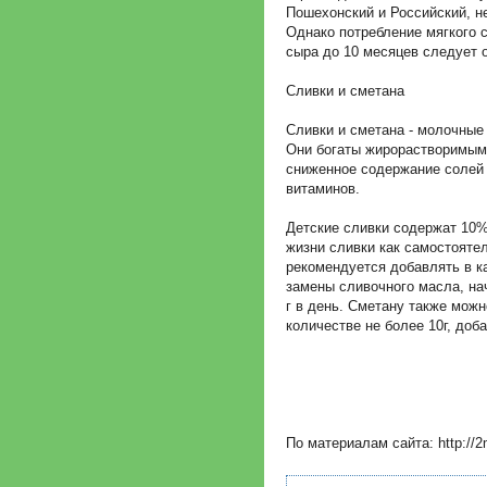
Пошехонский и Российский, н
Однако потребление мягкого 
сыра до 10 месяцев следует 
Сливки и сметана
Сливки и сметана - молочные
Они богаты жирорастворимым
сниженное содержание солей
витаминов.
Детские сливки содержат 10%
жизни сливки как самостояте
рекомендуется добавлять в к
замены сливочного масла, на
г в день. Сметану также мож
количестве не более 10г, доб
По материалам сайта: http://2m