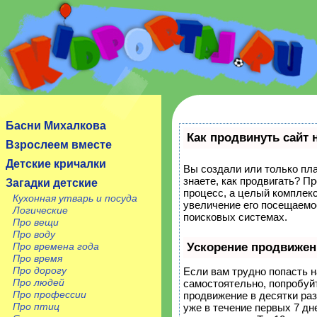
Сайт посвящен детям, их родителям, учителям и
воспитателям.
Басни Михалкова
Как продвинуть сайт 
Взрослеем вместе
Детские кричалки
Вы создали или только пла
знаете, как продвигать? П
Загадки детские
процесс, а целый комплек
Кухонная утварь и посуда
увеличение его посещаемо
Логические
поисковых системах.
Про вещи
Про воду
Про времена года
Ускорение продвижен
Про время
Про дорогу
Если вам трудно попасть н
Про людей
самостоятельно, попробуй
Про профессии
продвижение в десятки ра
Про птиц
уже в течение первых 7 дне