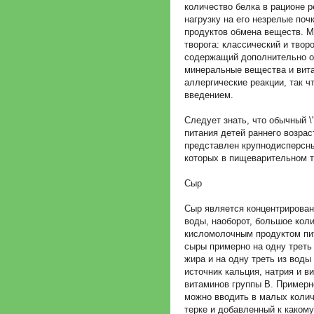
количество белка в рационе р
нагрузку на его незрелые по
продуктов обмена веществ. 
творога: классический и тво
содержащий дополнительно о
минеральные вещества и вит
аллергические реакции, так ч
введением.
Следует знать, что обычный \
питания детей раннего возрас
представлен крупнодисперсн
которых в пищеварительном т
Сыр
Сыр является концентрирова
воды, наоборот, большое кол
кисломолочным продуктом пи
сыры примерно на одну треть 
жира и на одну треть из воды
источник кальция, натрия и в
витаминов группы В. Примерн
можно вводить в малых количе
терке и добавленный к какому