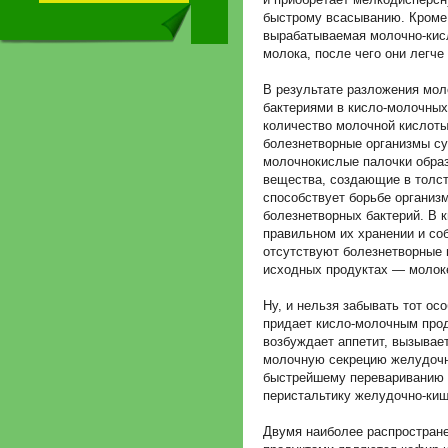
быстрому всасыванию. Кроме 
вырабатываемая молочно-кис
молока, после чего они легче
В результате разложения мол
бактериями в кисло-молочных
количество молочной кислоты
болезнетворные организмы су
молочнокислые палочки образ
вещества, создающие в толст
способствует борьбе организ
болезнетворных бактерий. В 
правильном их хранении и со
отсутствуют болезнетворные 
исходных продуктах — молоке
Ну, и нельзя забывать тот ос
придает кисло-молочным прод
возбуждает аппетит, вызывае
молочную секрецию желудочно
быстрейшему перевариванию 
перистальтику желудочно-киш
Двумя наиболее распростран