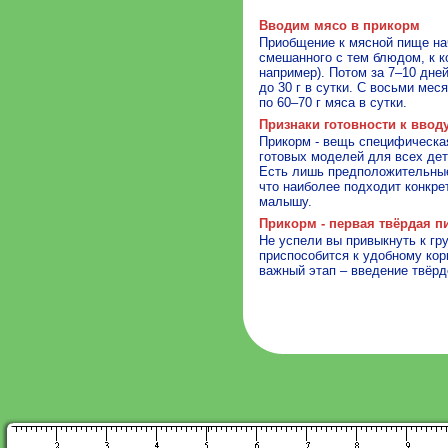
Вводим мясо в прикорм
Приобщение к мясной пище на
смешанного с тем блюдом, к 
например). Потом за 7–10 дне
до 30 г в сутки. С восьми мес
по 60–70 г мяса в сутки.
Признаки готовности к ввод
Прикорм - вещь специфическа
готовых моделей для всех дет
Есть лишь предположительные 
что наиболее подходит конкре
малышу.
Прикорм - первая твёрдая п
Не успели вы привыкнуть к гр
приспособится к удобному кор
важный этап – введение твёрд