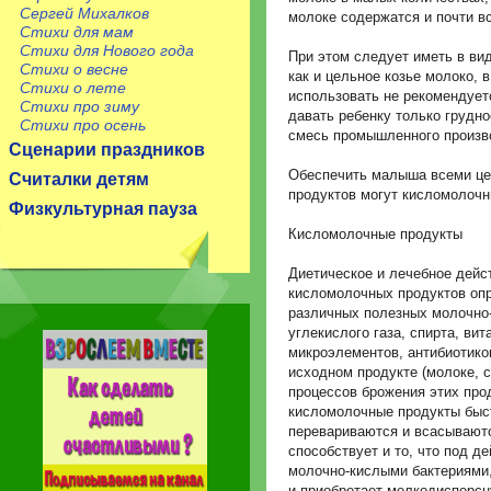
Сергей Михалков
молоке содержатся и почти в
Стихи для мам
Стихи для Нового года
При этом следует иметь в вид
Стихи о весне
как и цельное козье молоко, 
Стихи о лете
использовать не рекомендует
Стихи про зиму
давать ребенку только грудн
Стихи про осень
смесь промышленного произв
Сценарии праздников
Обеспечить малыша всеми ц
Считалки детям
продуктов могут кисломолочн
Физкультурная пауза
Кисломолочные продукты
Диетическое и лечебное дейс
кисломолочных продуктов оп
различных полезных молочно-
углекислого газа, спирта, ви
микроэлементов, антибиотико
исходном продукте (молоке, с
процессов брожения этих прод
кисломолочные продукты быст
перевариваются и всасываютс
способствует и то, что под 
молочно-кислыми бактериями
и приобретает мелкодисперс