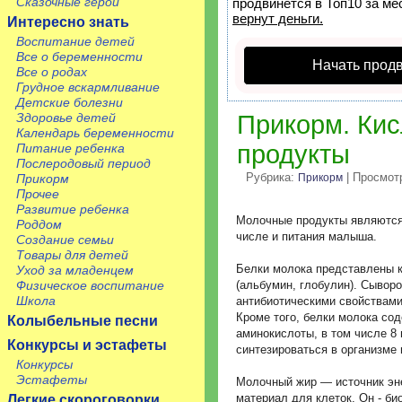
Сказочные герои
продвинется в Топ10 за ме
вернут деньги.
Интересно знать
Воспитание детей
Все о беременности
Начать прод
Все о родах
Грудное вскармливание
Детские болезни
Здоровье детей
Прикорм. Ки
Календарь беременности
продукты
Питание ребенка
Послеродовый период
Рубрика:
| Просмот
Прикорм
Прикорм
Прочее
Развитие ребенка
Молочные продукты являются
Роддом
числе и питания малыша.
Создание семьи
Товары для детей
Белки молока представлены 
Уход за младенцем
Физическое воспитание
(альбумин, глобулин). Сывор
Школа
антибиотическими свойствам
Кроме того, белки молока со
Колыбельные песни
аминокислоты, в том числе 8
Конкурсы и эстафеты
синтезироваться в организме
Конкурсы
Эстафеты
Молочный жир — источник эне
материал для клеток. Он - б
Легкие скороговорки