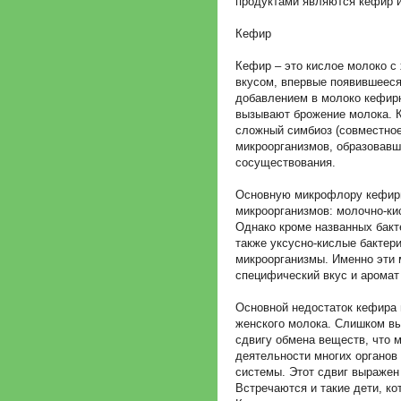
продуктами являются кефир и
Кефир
Кефир – это кислое молоко 
вкусом, впервые появившееся
добавлением в молоко кефирны
вызывают брожение молока. 
сложный симбиоз (совместное
микроорганизмов, образовавш
сосуществования.
Основную микрофлору кефирн
микроорганизмов: молочно-ки
Однако кроме названных бакт
также уксусно-кислые бактер
микроорганизмы. Именно эти
специфический вкус и аромат
Основной недостаток кефира в
женского молока. Слишком вы
сдвигу обмена веществ, что 
деятельности многих органов
системы. Этот сдвиг выражен
Встречаются и такие дети, к