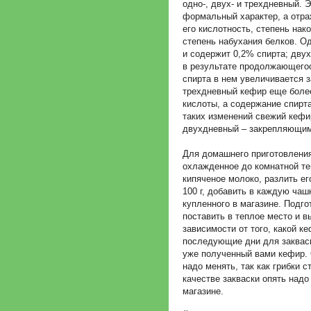
одно-, двух- и трехдневный. 
формальный характер, а отра
его кислотность, степень нак
степень набухания белков. 
и содержит 0,2% спирта; дву
в результате продолжающего
спирта в нем увеличивается за
трехдневный кефир еще боле
кислоты, а содержание спирта
таких изменений свежий кеф
двухдневный – закрепляющим
Для домашнего приготовлени
охлажденное до комнатной те
кипяченое молоко, разлить е
100 г, добавить в каждую чаш
купленного в магазине. Подг
поставить в теплое место и в
зависимости от того, какой к
последующие дни для заквас
уже полученный вами кефир. 
надо менять, так как грибки 
качестве закваски опять надо
магазине.