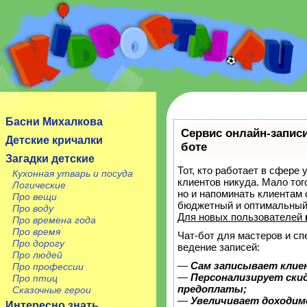
Сайт посвящен детям, их родителям, учителям и
воспитателям.
Басни Михалкова
Сервис онлайн-записи
Детские кричалки
боте
Загадки детские
Тот, кто работает в сфере 
Кухонная утварь и посуда
клиентов никуда. Мало тог
Логические
но и напоминать клиентам
Про вещи
бюджетный и оптимальный
Про воду
Для новых пользователей
Про времена года
Про время
Чат-бот для мастеров и с
Про дорогу
ведение записей:
Про людей
—
Сам записывает клие
Про профессии
—
Персонализирует скид
Про птиц
предоплаты;
Сказочные герои
—
Увеличивает доходим
Интересно знать