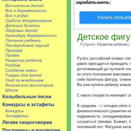
зарабатывать;
Воспитание детей
Все о беременности
Все о родах
Начать пользо
Грудное вскармливание
Детские болезни
Здоровье детей
Детское фигу
Календарь беременности
Питание ребенка
Рубрика:
|
Развитие ребенка
Послеродовый период
Прикорм
Прочее
Ругать российский климат лег
Развитие ребенка
равно приходится проводить п
Роддом
дотягивающей до нулевой отм
Создание семьи
из этого положения максимал
Товары для детей
себе балетную фигуру, отмен
Уход за младенцем
Вы уже купили ребенку коньк
Физическое воспитание
Школа
С какого возраста начинают 
Колыбельные песни
Конкурсы и эстафеты
В среднем – с четырех-пяти л
Конкурсы
физиологического развития ка
Эстафеты
подвижности, скоординированн
слушаться тренера. Бывает, ч
Легкие скороговорки
половиной лет. Фигурное ката
Пословицы и поговорки