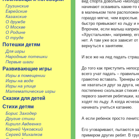
вид спорта довольно «молодо
Грузинские
начинают осваивать какие-то 
Еврейские
в маленьком теле расположен
Казахские
гораздо мягче, чем взрослые.
О дружбе
быстро привыкают ко льду и 
О Москве
Впрочем, если малыш капризн
О Родине
«Хрустальном», например, его
О труде
нет. А там уже все зависит о
Потешки детям
вернуться к занятиям.
Для игры
Народные потешки
И все же на лед падать страш
Первые шаги
До того как приступить непо
Развивающие игры
всего учат падать – правильн
Игры в помещении
грамотно вставать. Тренеры о
Игры на воде
не хвататься друг за друга, н
Игры на улице
постепенно скользкая стихия
Математические игры
первого занятия ребятишки, к
Сказки для детей
ходят по льду. А когда исчез
Стихи детям
начинать учиться катанию.
Борис Заходер
Другие стихи
А если ребенок просто ленит
Кирилл Авдеенко
Корней Чуковский
Его уговаривают, пытаются за
Сергей Михалков
примером других ребят. В гру