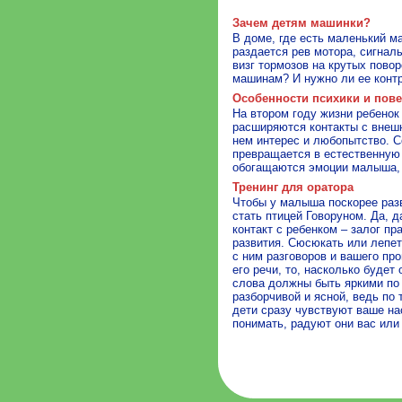
Зачем детям машинки?
В доме, где есть маленький ма
раздается рев мотора, сигнал
визг тормозов на крутых повор
машинам? И нужно ли ее конт
Особенности психики и пов
На втором году жизни ребенок 
расширяются контакты с внеш
нем интерес и любопытство. С
превращается в естественную 
обогащаются эмоции малыша, 
Тренинг для оратора
Чтобы у малыша поскорее раз
стать птицей Говоруном. Да, д
контакт с ребенком – залог п
развития. Сюсюкать или лепет
с ним разговоров и вашего пр
его речи, то, насколько будет
слова должны быть яркими по 
разборчивой и ясной, ведь по
дети сразу чувствуют ваше на
понимать, радуют они вас или