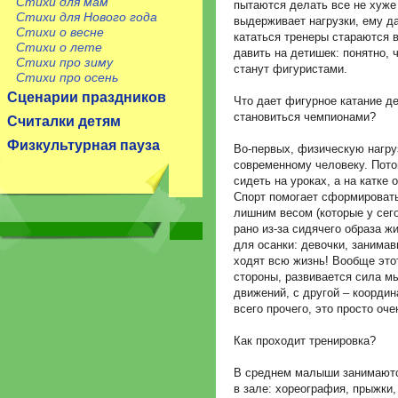
Стихи для мам
пытаются делать все не хуже
Стихи для Нового года
выдерживает нагрузки, ему д
Стихи о весне
кататься тренеры стараются в
Стихи о лете
давить на детишек: понятно, 
Стихи про зиму
станут фигуристами.
Стихи про осень
Сценарии праздников
Что дает фигурное катание д
становиться чемпионами?
Считалки детям
Физкультурная пауза
Во-первых, физическую нагру
современному человеку. Пото
сидеть на уроках, а на катке 
Спорт помогает сформировать
лишним весом (которые у сег
рано из-за сидячего образа ж
для осанки: девочки, занима
ходят всю жизнь! Вообще этот
стороны, развивается сила мы
движений, с другой – коорди
всего прочего, это просто оч
Как проходит тренировка?
В среднем малыши занимаютс
в зале: хореография, прыжки