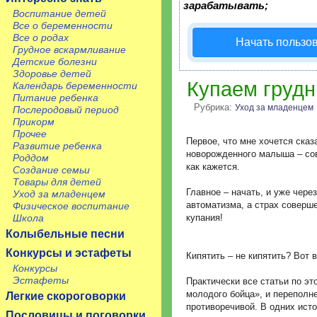
зарабатывать;
Воспитание детей
Все о беременности
Все о родах
Начать пользо
Грудное вскармливание
Детские болезни
Здоровье детей
Купаем грудн
Календарь беременности
Питание ребенка
Рубрика:
Уход за младенцем
Послеродовый период
Прикорм
Прочее
Первое, что мне хочется ска
Развитие ребенка
новорожденного малыша – сов
Роддом
как кажется.
Создание семьи
Товары для детей
Главное – начать, и уже чере
Уход за младенцем
автоматизма, а страх соверш
Физическое воспитание
Школа
купания!
Колыбельные песни
Конкурсы и эстафеты
Кипятить – не кипятить? Вот 
Конкурсы
Эстафеты
Практически все статьи по э
молодого бойца», и переполн
Легкие скороговорки
противоречивой. В одних исто
Пословицы и поговорки