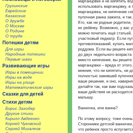
марганцовке и не кипятить вод
Грузинские
использовать марганцовку, в 
Еврейские
марганцовка, ни кипячение се
Казахские
пупочная ранка зажила, и так
О дружбе
Кто, как ни родные родители,
О Москве
их ребёнку. Возможно, у вас у
О Родине
можно почитать ещё статьей, 
О труде
участковый педиатр. Если пуп
Потешки детям
противопоказаний, купать ма
Для игры
роддома. Если вы решите кип
Народные потешки
до двух недельного возраста 
Первые шаги
вместо кипячения, вы решите
марганцовки – вреда от этого,
Развивающие игры
мнения, что ни кипятить, ни 
Игры в помещении
полностью зажившей пупочной
Игры на воде
ваше решение, и оно, наверня
Игры на улице
делайте так, как вам подсказ
Математические игры
ваши действия не расходится
Сказки для детей
малышу.
Стихи детям
Ванночка, или ванна?
Борис Заходер
Другие стихи
Кирилл Авдеенко
По этому вопросу, тоже очень
Корней Чуковский
Сторонники детской ванночки
Сергей Михалков
что ребенок просто испугаетс