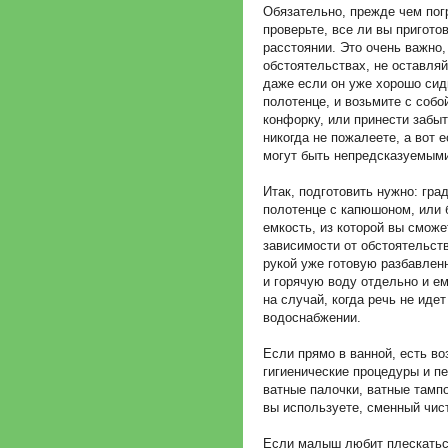
Обязательно, прежде чем пог
проверьте, все ли вы пригото
расстоянии. Это очень важно, 
обстоятельствах, не оставляй
даже если он уже хорошо сид
полотенце, и возьмите с соб
конфорку, или принести забыт
никогда не пожалеете, а вот 
могут быть непредсказуемым
Итак, подготовить нужно: гра
полотенце с капюшоном, или 
емкость, из которой вы сможе
зависимости от обстоятельст
рукой уже готовую разбавлен
и горячую воду отдельно и ем
на случай, когда речь не иде
водоснабжении.
Если прямо в ванной, есть в
гигиенические процедуры и пе
ватные палочки, ватные тампо
вы используете, сменный чис
Если малыш любит плескаться