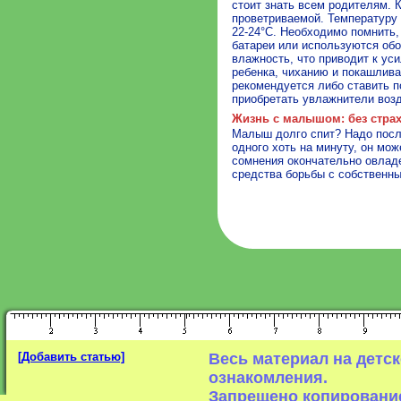
стоит знать всем родителям. 
проветриваемой. Температуру 
22-24°С. Необходимо помнить, 
батареи или используются обо
влажность, что приводит к ус
ребенка, чиханию и покашлива
рекомендуется либо ставить п
приобретать увлажнители возд
Жизнь с малышом: без страх
Малыш долго спит? Надо посл
одного хоть на минуту, он мо
сомнения окончательно овлад
средства борьбы с собственн
[Добавить статью]
Весь материал на детс
ознакомления.
Запрещено копирование