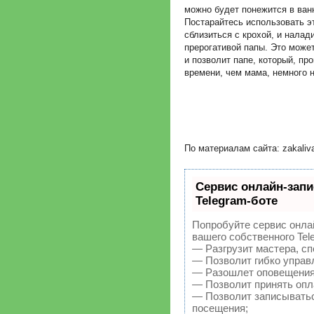
можно будет понежится в ванн
Постарайтесь использовать э
сблизиться с крохой, и налад
прерогативой папы. Это може
и позволит папе, который, п
времени, чем мама, немного 
По материалам сайта: zakaliva
Сервис онлайн-запи
Telegram-боте
Попробуйте сервис онлай
вашего собственного Tel
— Разгрузит мастера, с
— Позволит гибко управл
— Разошлет оповещения 
— Позволит принять опла
— Позволит записыватьс
посещения;