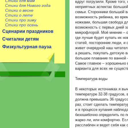
Стихи для мам
вдруг погрузили. Кроме того, 
Стихи для Нового года
неприятных аспектах большой
Стихи о весне
семьи. Сторонники большой в
Стихи о лете
возможность ребенка, во врем
Стихи про зиму
ножками, большая свобода д
Стихи про осень
возможность с первых дней з
Сценарии праздников
микрофлорой. Моё мнение – о
где лучше будет купать их н
Считалки детям
статей, посторонние люди, и 
Физкультурная пауза
живет очередной наш читате
а решать, покупать детскую в
большое плавание по ванной 
Самое главное – хорошенько в
варианта для всех не существ
Температура воды
В некоторых источниках я выч
температуре 32-38 градусов, 
должна превышать 36 градусо
раз, стоит сделать температу
и в процессе купания наблюд
безошибочно определить по п
жарко ли, или комфортно. Ес
расслаблен и ведет себя как 