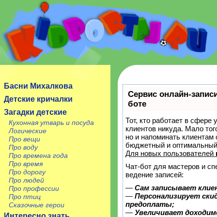
Сайт посвящен детям, их родителям, учителям и
воспитателям.
Басни Михалкова
Сервис онлайн-записи
Детские кричалки
боте
Загадки детские
Тот, кто работает в сфере 
Кухонная утварь и посуда
клиентов никуда. Мало тог
Логические
но и напоминать клиентам
Про вещи
бюджетный и оптимальный
Про воду
Для новых пользователей
Про времена года
Про время
Чат-бот для мастеров и с
Про дорогу
ведение записей:
Про людей
—
Сам записывает клие
Про профессии
—
Персонализирует скид
Про птиц
предоплаты;
Сказочные герои
—
Увеличивает доходим
Интересно знать