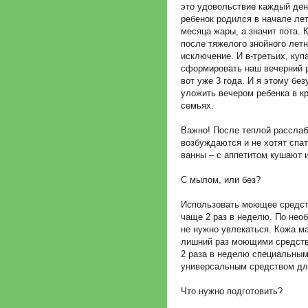
это удовольствие каждый ден
ребенок родился в начале лет
месяца жары, а значит пота. 
после тяжелого знойного летн
исключение. И в-третьих, куп
сформировать наш вечерний р
вот уже 3 года. И я этому без
уложить вечером ребенка в кр
семьях.
Важно! После теплой рассла
возбуждаются и не хотят спа
ванны – с аппетитом кушают и
С мылом, или без?
Использовать моющее средст
чаще 2 раз в неделю. По необ
не нужно увлекаться. Кожа м
лишний раз моющими средства
2 раза в неделю специальны
универсальным средством дл
Что нужно подготовить?