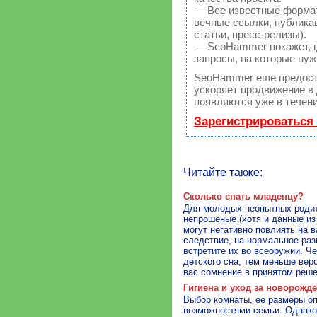
— Все известные форма
вечные ссылки, публикац
статьи, пресс-релизы).
— SeoHammer покажет, гд
запросы, на которые нуж
SeoHammer еще предост
ускоряет продвижение в 
появляются уже в течени
Зарегистрироваться
Читайте также:
Сколько спать младенцу?
Для молодых неопытных родит
непрошеные (хотя и данные и
могут негативно повлиять на в
следствие, на нормальное раз
встретите их во всеоружии. 
детского сна, тем меньше вер
вас сомнение в принятом реше
Гигиена и уход за новорож
Выбор комнаты, ее размеры 
возможностями семьи. Однако 