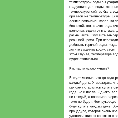
температурой воды вы угадали
градуснике для воды, которым
температуры сейчас была вод
при этой же температуре. Ес
лобике появились капельки по
беспокойства, значит вода оч
ванночки, вдали от малыша, 
размешайте. Опустите темпер
реакцией крохи. При необход
добавить горячей воды, когд
хотите закалять кроху, стоит 
этом случае, температура во
будет отличаться.
Как часто нужно купать?
Бытует мнение, что до года р
каждый день. Утверждать, что 
как сама старалась купать св
года, но и после. Однако, ес
не каждый, а например, через
тоже не будет. Чем руководст
буду купать каждый день. Во-
процедура, которая очень нр
удовольствие от контакта с в