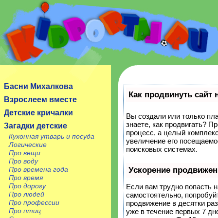
Сайт посвящен детям, их родителям, учителям и
воспитателям.
Басни Михалкова
Как продвинуть сайт 
Взрослеем вместе
Детские кричалки
Вы создали или только пла
знаете, как продвигать? П
Загадки детские
процесс, а целый комплек
Кухонная утварь и посуда
увеличение его посещаемо
Логические
поисковых системах.
Про вещи
Про воду
Про времена года
Ускорение продвижен
Про время
Про дорогу
Если вам трудно попасть н
Про людей
самостоятельно, попробуй
Про профессии
продвижение в десятки ра
Про птиц
уже в течение первых 7 дне