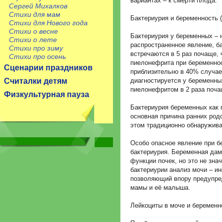
вариантах – к смерти плода.
Сергей Михалков
Стихи для мам
Бактериурия и беременность (
Стихи для Нового года
Стихи о весне
Бактериурия у беременных – 
Стихи о лете
распространенное явление, б
Стихи про зиму
встречаются в 5 раз почаще, 
Стихи про осень
пиелонефрита при беременнос
Сценарии праздников
приблизительно в 40% случае
Считалки детям
диагностируется у беременн
пиелонефритом в 2 раза поча
Физкультурная пауза
Бактериурия беременных как 
основная причина ранних род
этом традиционно обнаруживаю
Особо опасное явление при б
бактериурия. Беременная дам
функции почек, но это не зна
бактериурии анализ мочи – и
позволяющий впору предупре
мамы и её малыша.
Лейкоциты в моче и беременн