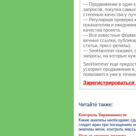
— Продвижение в один к
запросов, покупка самы
степенью качества у лу
— Регулярная проверка 
показателям и ежедневн
качества проекта.
— Все известные форма
вечные ссылки, публикац
статьи, пресс-релизы).
— SeoHammer покажет, гд
запросы, на которые нуж
SeoHammer еще предост
ускоряет продвижение в 
появляются уже в течени
Зарегистрироваться
Читайте также:
Контроль беременности
Какие анализы необходимо сд
глядит врач при посещениях к
анализы мочи, контроль массы
Польза свежего воздуха