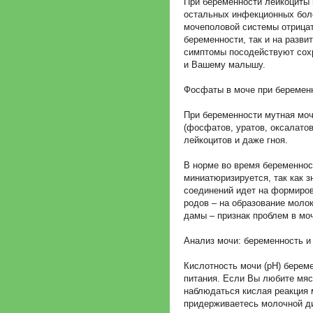
При беременности лейкоциты 
остальных инфекционных бол
мочеполовой системы отрицат
беременности, так и на разв
симптомы посодействуют сохр
и Вашему малышу.
Фосфаты в моче при беремен
При беременности мутная моч
(фосфатов, уратов, оксалатов
лейкоцитов и даже гноя.
В норме во время беременнос
миниатюризируется, так как 
соединений идет на формиров
родов – на образование моло
дамы – признак проблем в м
Анализ мочи: беременность и 
Кислотность мочи (рН) берем
питания. Если Вы любите мяс
наблюдаться кислая реакция 
придерживаетесь молочной ди