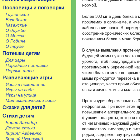
нормой.
Пословицы и поговорки
Грузинские
Более 300 мг в день белка в
Еврейские
проблемах в организме, а им
Казахские
заболевании почек. В период
О дружбе
обострение хронических боле
О Москве
появлением белка в моче бер
О Родине
О труде
В случае выявления протеину
Потешки детям
будущей мамы нужно часто на
Для игры
уролога, чтоб предупредить 
Народные потешки
протеинурия у беременной на
Первые шаги
число белка в моче во время 
Развивающие игры
мамы пригодится перевозка в
стационаре, часто врачи обя
Игры в помещении
Игры на воде
спасти жизнь мамы и малыша
Игры на улице
Математические игры
Протеинурия беременных на 3
нефропатии. При всем этом п
Сказки для детей
повышением артериального д
Стихи детям
функция плаценты, которая с
Борис Заходер
от негативных наружный дейс
Другие стихи
количеством кислорода и пит
Кирилл Авдеенко
родам, задержке внутриутроб
Корней Чуковский