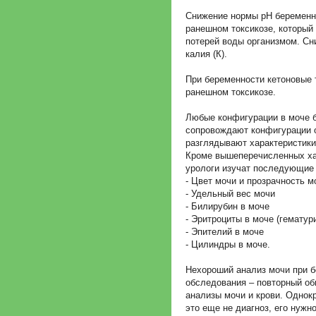
Снижение нормы рН беременн
ранешном токсикозе, который 
потерей воды организмом. Сн
калия (К).
При беременности кетоновые 
ранешном токсикозе.
Любые конфигурации в моче 
сопровождают конфигурации о
разглядывают характеристики
Кроме вышеперечисленных хар
урологи изучат последующие 
- Цвет мочи и прозрачность м
- Удельный вес мочи
- Билирубин в моче
- Эритроциты в моче (гематур
- Эпителий в моче
- Цилиндры в моче.
Нехороший анализ мочи при 
обследования – повторный об
анализы мочи и крови. Однок
это еще не диагноз, его нужн