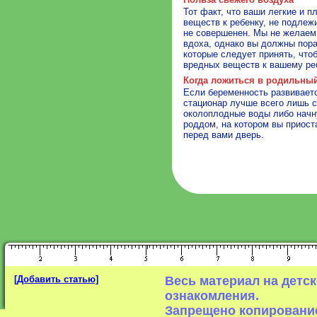
Тот факт, что ваши легкие и 
веществ к ребенку, не подлеж
не совершенен. Мы не желаем,
вдоха, однако вы должны пор
которые следует принять, что
вредных веществ к вашему ре
Когда ложиться в родильны
Если беременность развиваетс
стационар лучше всего лишь с
околоплодные воды либо начну
роддом, на котором вы приост
перед вами дверь.
[Добавить статью]
Весь материал на детс
ознакомления.
Запрещено копирование