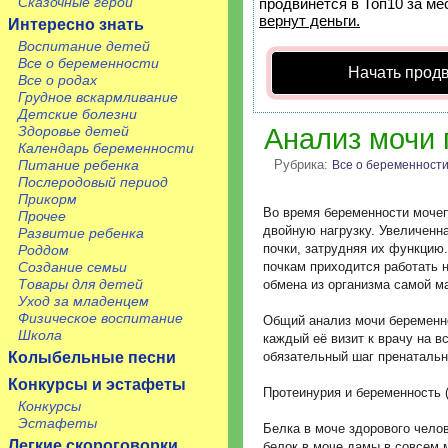
Сказочные герои
продвинется в Топ10 за ме
вернут деньги.
Интересно знать
Воспитание детей
Все о беременности
Начать прод
Все о родах
Грудное вскармливание
Детские болезни
Здоровье детей
Анализ мочи 
Календарь беременности
Питание ребенка
Рубрика:
Все о беременност
Послеродовый период
Прикорм
Во время беременности моче
Прочее
двойную нагрузку. Увеличенн
Развитие ребенка
почки, затрудняя их функцию
Роддом
Создание семьи
почкам приходится работать 
Товары для детей
обмена из организма самой 
Уход за младенцем
Физическое воспитание
Общий анализ мочи беременн
Школа
каждый её визит к врачу на в
Колыбельные песни
обязательный шаг пренатальн
Конкурсы и эстафеты
Протеинурия и беременность 
Конкурсы
Эстафеты
Белка в моче здорового чело
Легкие скороговорки
белок в моче дамы в совсем 