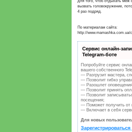
для того, чтоб отдыхать меж
вызвать головокружение, пото
4 раз подряд.
По материалам сайта:
http://www.mamashka.com.ua/co
Сервис онлайн-запи
Telegram-боте
Попробуйте сервис онлай
вашего собственного Tel
— Разгрузит мастера, с
— Позволит гибко управл
— Разошлет оповещения 
— Позволит принять опла
— Позволит записыватьс
посещения;
— Поможет получить от к
— Включает в себя серв
Для новых пользовате
Зарегистрироваться 