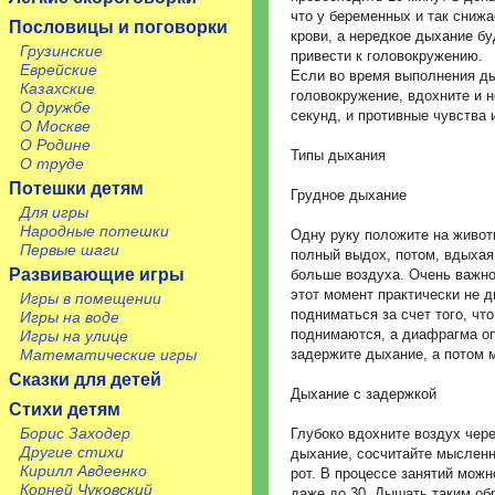
что у беременных и так снижа
Пословицы и поговорки
крови, а нередкое дыхание бу
Грузинские
привести к головокружению.
Еврейские
Если во время выполнения д
Казахские
головокружение, вдохните и н
О дружбе
секунд, и противные чувства 
О Москве
О Родине
Типы дыхания
О труде
Потешки детям
Грудное дыхание
Для игры
Народные потешки
Одну руку положите на животи
Первые шаги
полный выдох, потом, вдыхая 
Развивающие игры
больше воздуха. Очень важно,
этот момент практически не д
Игры в помещении
подниматься за счет того, чт
Игры на воде
поднимаются, а диафрагма оп
Игры на улице
задержите дыхание, а потом 
Математические игры
Сказки для детей
Дыхание с задержкой
Стихи детям
Борис Заходер
Глубоко вдохните воздух чере
Другие стихи
дыхание, сосчитайте мысленно
Кирилл Авдеенко
рот. В процессе занятий можн
Корней Чуковский
даже до 30. Дышать таким об