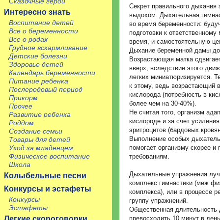
Сказочные герои
Секрет правильного дыхания 
Интересно знать
выдохом. Дыхательная гимнас
Воспитание детей
во время беременности: буд
Все о беременности
подготовки к ответственному 
Все о родах
время, и самостоятельную це
Грудное вскармливание
Дыхание беременной дамы до
Детские болезни
Возрастающая матка сдвигае
Здоровье детей
вверх, вследствие этого дви
Календарь беременности
легких миниатюризируется. Т
Питание ребенка
к этому, ведь возрастающий 
Послеродовый период
кислорода (потребность в кис
Прикорм
более чем на 30-40%).
Прочее
Не считая того, организм ада
Развитие ребенка
кислороде и за счет усиления
Роддом
эритроцитов (бардовых кровя
Создание семьи
Выполнение особых дыхатель
Товары для детей
помогает организму скорее и
Уход за младенцем
Физическое воспитание
требованиям.
Школа
Дыхательные упражнения лучш
Колыбельные песни
комплекс гимнастики (меж фи
Конкурсы и эстафеты
комплекса), или в процессе р
Конкурсы
группу упражнений.
Эстафеты
Общественная длительность 
превосходить 10 минут в день
Легкие скороговорки