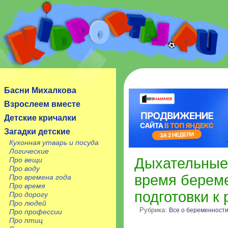
Сайт посвящен детям, их родителям, учителям и
воспитателям.
Басни Михалкова
Взрослеем вместе
Детские кричалки
Загадки детские
Кухонная утварь и посуда
Логические
Дыхательные
Про вещи
Про воду
время береме
Про времена года
Про время
подготовки к 
Про дорогу
Про людей
Рубрика:
Все о беременност
Про профессии
Про птиц