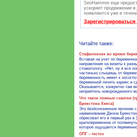
SeoHammer еще предост
ускоряет продвижение в 
появляются уже в течени
Зарегистрироваться
Читайте также:
Стафилококк во время берем
Вставая на учет по беременно
направления на визиты к разны
стоматологу. «Нет, ну я все п
частенько слышишь от беремен
беременность имеет к носоглот
беременной лечить кариес и сд
Оказывается, конкретно там м
неприятель новорожденного м
Что такое ложные схватки (
Брекстона Хикса)
Это безболезненное явление 
наименование Джона Брекстона
обрисовал его в первый раз в 
кратковременное от полминуты
которое ощущается беременно
ОПГ – гестоз