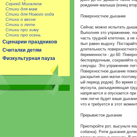
Сергей Михалков
рождения малыша (конец втор
Стихи для мам
Стихи для Нового года
Поверхностное дыхание
Стихи о весне
Стихи о лете
Сейчас можно испытать дышат
Стихи про зиму
Выполняя это упражнение, по
Стихи про осень
часть грудной клеточки, а не 
Сценарии праздников
был равен выдоху. Постарайт
длительность поверхностного 
Считалки детям
беременности - до 60. Повер
Физкультурная пауза
беспорядочным, сохраняйте од
секунды. Это упражнение лег
Поверхностное дыхание помо
раскрытия шеи матки поэтому,
ый период родов). Во время с
мускула, разъединяющая гру
напрягается и опускается при
чем легче будет ваше дыхани
что и требуется в этот момент
Прерывистое дыхание
Приоткройте рот, высуньте яз
собачка). Ритм дыхания долж