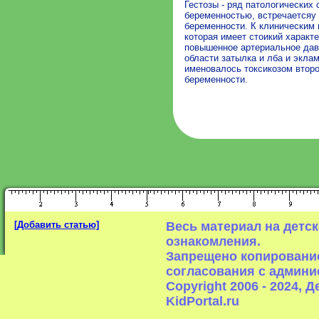
Гестозы - ряд патологических
беременностью, встречаетсяу
беременности. К клиническим 
которая имеет стоикий характ
повышенное артериальное давл
области затылка и лба и экла
именовалось токсикозом второ
беременности.
[Добавить статью]
Весь материал на детс
ознакомления.
Запрещено копирование
согласования с админи
Copyright 2006 - 2024,
KidPortal.ru