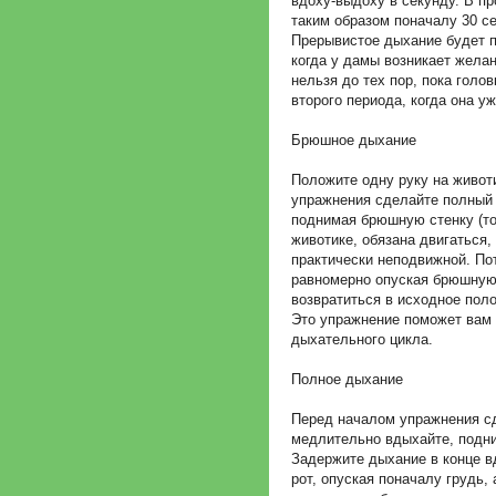
вдоху-выдоху в секунду. В п
таким образом поначалу 30 се
Прерывистое дыхание будет п
когда у дамы возникает желан
нельзя до тех пор, пока голо
второго периода, когда она у
Брюшное дыхание
Положите одну руку на животи
упражнения сделайте полный 
поднимая брюшную стенку (то
животике, обязана двигаться, 
практически неподвижной. По
равномерно опуская брюшную 
возвратиться в исходное поло
Это упражнение поможет вам
дыхательного цикла.
Полное дыхание
Перед началом упражнения с
медлительно вдыхайте, подни
Задержите дыхание в конце в
рот, опуская поначалу грудь,