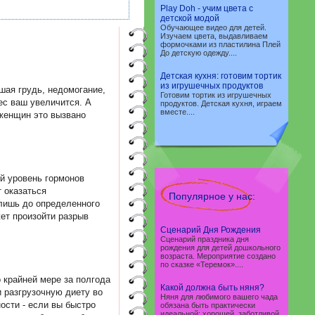
Play Doh - учим цвета с
детской модой
Обучающее видео для детей.
Изучаем цвета, выдавливаем
формочками из пластилина Плей
До детскую одежду....
Детская кухня: готовим тортик
из игрушечных продуктов
шая грудь, недомогание,
Готовим тортик из игрушечных
ес ваш увеличится. А
продуктов. Детская кухня, играем
вместе....
 женщин это вызвано
ий уровень гормонов
 оказаться
Популярное у нас:
 лишь до определенного
ет произойти разрыв
Сценарий Дня Рождения
Сценарий праздника дня
рождения для детей дошкольного
возраста. Мероприятие создано
по сказке «Теремок»....
 крайней мере за полгода
Какой должна быть няня?
и разгрузочную диету во
Няня для любимого вашего чада
ости - если вы быстро
обязана быть практически
идеальной: хорошей, заботливой,