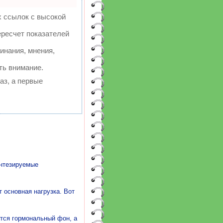
х ссылок с высокой
ересчет показателей
инания, мнения,
ть внимание.
аз, а первые
интезируемые
 основная нагрузка. Вот
тся гормональный фон, а