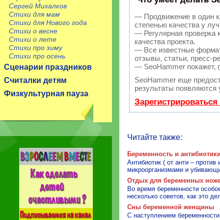
Сергей Михалков
Стихи для мам
— Продвижение в один к
Стихи для Нового года
степенью качества у лу
Стихи о весне
— Регулярная проверка 
Стихи о лете
качества проекта.
Стихи про зиму
— Все известные формат
Стихи про осень
отзывы, статьи, пресс-р
— SeoHammer покажет, гд
Сценарии праздников
SeoHammer еще предост
Считалки детям
результаты появляются у
Физкультурная пауза
Зарегистрироваться
Читайте также:
Беременность и антибиотик
Антибиотик ( от анти – против
микроорганизмами и убивающие
Отдых для беременных нож
Во время беременности особое
несколько советов, как это де
Сны беременной женщины
С наступлением беременности