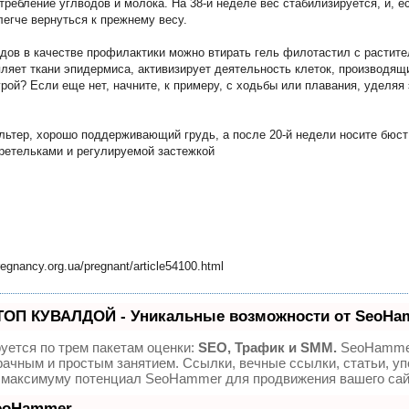
требление углводов и молока. На 38-й неделе вес стабилизируется, и, 
 легче вернуться к прежнему весу.
родов в качестве профилактики можно втирать гель филотастил с растит
ляет ткани эпидермиса, активизирует деятельность клеток, производящи
ой? Если еще нет, начните, к примеру, с ходьбы или плавания, уделяя 
альтер, хорошо поддерживающий грудь, а после 20-й недели носите бюс
ретельками и регулируемой застежкой
egnancy.org.ua/pregnant/article54100.html
ТОП КУВАЛДОЙ - Уникальные возможности от SeoHa
уется по трем пакетам оценки:
SEO, Трафик и SMM.
SeoHamme
ачным и простым занятием. Ссылки, вечные ссылки, статьи, уп
о максимуму потенциал SeoHammer для продвижения вашего сай
SeoHammer