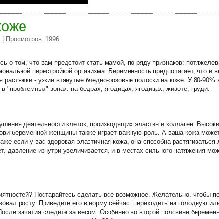
коже
| Просмотров: 1996
и
сь о том, что вам предстоит стать мамой, по ряду признаков: потяжелев
мональной перестройкой организма. Беременность предполагает, что и в
я растяжки - узкие втянутые бледно-розовые полоски на коже. У 80-90%
 "проблемных" зонах: на бедрах, ягодицах, ягодицах, животе, груди.
рушения деятельности клеток, производящих эластин и коллаген. Высок
крови беременной женщины также играет важную роль. А ваша кожа может
Даже если у вас здоровая эластичная кожа, она способна растягиваться
т, давление изнутри увеличивается, и в местах сильного натяжения мож
иятностей? Постарайтесь сделать все возможное. Желательно, чтобы по
вовал росту. Приведите его в норму сейчас: переходить на голодную ил
После зачатия следите за весом. Особенно во второй половине беременн