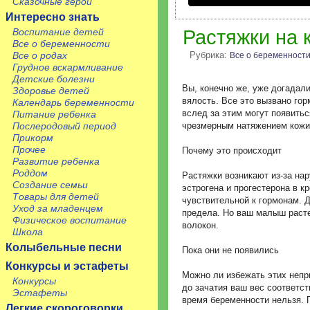
Сказочные герои
Интересно знать
Воспитание детей
Растяжки на 
Все о беременности
Все о родах
Рубрика:
Все о беременност
Грудное вскармливание
Детские болезни
Вы, конечно же, уже догадали
Здоровье детей
вялость. Все это вызвано гор
Календарь беременности
вслед за этим могут появитьс
Питание ребенка
Послеродовый период
чрезмерным натяжением кожи в
Прикорм
Прочее
Почему это происходит
Развитие ребенка
Роддом
Растяжки возникают из-за на
Создание семьи
эстрогена и прогестерона в 
Товары для детей
чувствительной к гормонам. 
Уход за младенцем
предела. Но ваш малыш расте
Физическое воспитание
волокон.
Школа
Колыбельные песни
Пока они не появились
Конкурсы и эстафеты
Можно ли избежать этих непр
Конкурсы
до зачатия ваш вес соответст
Эстафеты
время беременности нельзя. 
Легкие скороговорки