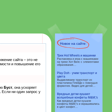
Новое на сайте:
Трек Hot Wheels и машинки
Распаковка и игра с машинками
ижение сайта – это не
на треке Хот Вилс с элементами
емости и повышение его
образования....
Play Doh - учим транспорт и
цвета
Выдавливаем транспорт из
пластилина ПлейДо с помощью
формочек. Видео для детей....
ию
Буст
, она ускоряет
 Если ни один запрос у
Вредные детки кушают
волшебные конфеты M&M;'s
Как вредные детки кушали
конфеты M&M;'s и окрашивались
в цвет конфет....