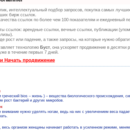
лик, интеллектуальный подбор запросов, покупка самых лучши
чших бирж ссылок.
качества ссылок по более чем 100 показателям и ежедневный п
ы ссылок: арендные ссылки, вечные ссылки, публикации (упом
елизы).
е рост или падение, а также запросы, на которые нужно обрати
авляет технологию
Буст
, она ускоряет продвижение в десятки р
же в течение первых 7 дней.
 и Начать продвижение
и
 и греческий bios – жизнь ) – вещества биологического происхождения, с
 рост бактерий и других микробов.
ек
 внимание нужно уделять ногам, ведь на них с увеличением веса падает
лать.
, весь организм женщины начинает работать в усиленном режиме, меняе