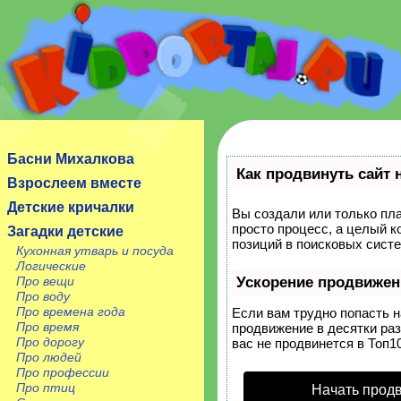
Сайт посвящен детям, их родителям, учителям и
воспитателям.
Басни Михалкова
Как продвинуть сайт 
Взрослеем вместе
Детские кричалки
Вы создали или только пла
просто процесс, а целый 
Загадки детские
позиций в поисковых систе
Кухонная утварь и посуда
Логические
Про вещи
Ускорение продвижен
Про воду
Про времена года
Если вам трудно попасть 
Про время
продвижение в десятки раз
Про дорогу
вас не продвинется в Топ10
Про людей
Про профессии
Про птиц
Начать прод