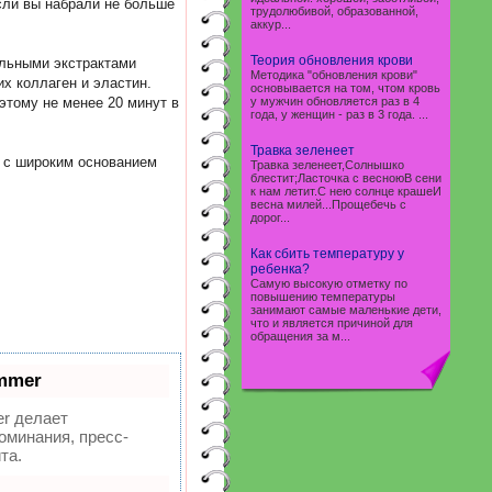
если вы набрали не больше
трудолюбивой, образованной,
аккур...
Теория обновления крови
ельными экстрактами
Методика "обновления крови"
х коллаген и эластин.
основывается на том, чтом кровь
этому не менее 20 минут в
у мужчин обновляется раз в 4
года, у женщин - раз в 3 года. ...
Травка зеленеет
т с широким основанием
Травка зеленеет,Солнышко
блестит;Ласточка с весноюВ сени
к нам летит.С нею солнце крашеИ
весна милей...Прощебечь с
дорог...
Как сбить температуру у
ребенка?
Самую высокую отметку по
повышению температуры
занимают самые маленькие дети,
что и является причиной для
обращения за м...
mmer
r делает
оминания, пресс-
та.