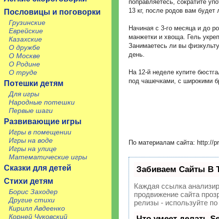
поправляетесь, сократите упо
13 кг, после родов вам будет
Пословицы и поговорки
Грузинские
Начиная с 3-го месяца и до 
Еврейские
манжетки и хвоща. Гель укреп
Казахские
Занимаетесь ли вы физкультур
О дружбе
день.
О Москве
О Родине
О труде
На 12-й неделе купите бюстг
под чашечками, с широкими б
Потешки детям
Для игры
Народные потешки
Первые шаги
Развивающие игры
Игры в помещении
Игры на воде
По материалам сайта: http://pr
Игры на улице
Математические игры
Сказки для детей
Забиваем Сайты В 
Стихи детям
Каждая ссылка анализир
Борис Заходер
продвижение сайта прозр
Другие стихи
релизы - используйте п
Кирилл Авдеенко
Корней Чуковский
Что умеет делать 