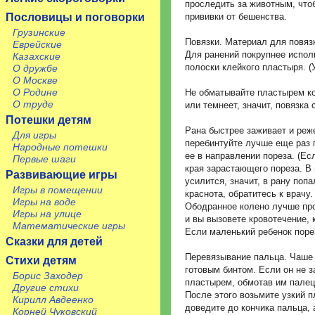
проследить за животным, что
Пословицы и поговорки
прививки от бешенства.
Грузинские
Повязки. Материал для повязк
Еврейские
Для ранений покрупнее испол
Казахские
полоски клейкого пластыря. (
О дружбе
О Москве
О Родине
Не обматывайте пластырем ко
О труде
или темнеет, значит, повязк
Потешки детям
Рана быстрее заживает и реже
Для игры
перебинтуйте лучше еще раз 
Народные потешки
ее в направлении пореза. (Ес
Первые шаги
края зарастающего пореза. В
Развивающие игры
усилится, значит, в рану поп
Игры в помещении
краснота, обратитесь к врачу.
Игры на воде
Ободранное колено лучше про
Игры на улице
и вы вызовете кровотечение, 
Математические игры
Если маленький ребенок порез
Сказки для детей
Перевязывание пальца. Чаше 
Стихи детям
готовым бинтом. Если он не з
Борис Заходер
пластырем, обмотав им палец
Другие стихи
После этого возьмите узкий п
Кирилл Авдеенко
доведите до кончика пальца, 
Корней Чуковский