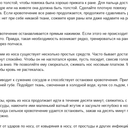
но толстой, чтобы повязка была хорошо прижата к ране. Для пальца дос
дре или на животе она должна быть толстой. Сделайте плотную повязку 
а. Если кровотечение все равно продолжается, продолжите сдавливать 
с нет при себе никакой ткани, сожмите края раны или даже надавите на 
вотечение останавливается прямым нажимом. Если этого не происходит
то. Правда, такая необходимость возникает редко, тренироваться на ран
ерез полчаса.
нии из носа существует несколько простых средств. Часто бывает доста
ут спокойно. Чтобы он не наглотался крови, пусть посидит, свесив голо
гка вниз. Не позволяйте ему сморкаться, сжимать нос носовым платком.
обы кровь не растекалась.
иводит к сужению сосудов и способствует остановке кровотечения. При
хней губе. Подойдет ткань, смоченная в холодной воде, кулек со льдом,
ры, кровь из носа продолжает идти в течение десяти минут, свяжитесь с
суды, намочите ими маленький ватный жгутик и засуньте неглубоко в но
ногда сильное кровотечение удается остановить, зажав на десять минут 
ожно.
т от ударов по носу, от ковыряния в носу, от простуды и других инфекци