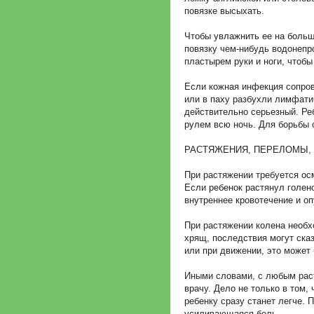
повязке высыхать.
Чтобы увлажнить ее на больши
повязку чем-нибудь водонепр
пластырем руки и ноги, чтоб
Если кожная инфекция сопров
или в паху разбухли лимфати
действительно серьезный. Реб
рулем всю ночь. Для борьбы
РАСТЯЖЕНИЯ, ПЕРЕЛОМЫ,
При растяжении требуется ос
Если ребенок растянул голен
внутреннее кровотечение и оп
При растяжении колена необх
хрящ, последствия могут сказ
или при движении, это может
Иными словами, с любым рас
врачу. Дело не только в том,
ребенку сразу станет легче. 
усиливающаяся боль.