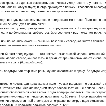
оса кровь, его должен осмотреть врач, чтобы убедиться, что у него нет 
ли болезнь отсутствует, иногда приходится прижечь кровеносный сосуд,
, можно только непосредственно после кровотечения.
следние годы сильно изменилось и продолжает меняться. Полезно на вс
ак он рекомендует лечить ожоги.
как вам поступить, прежде чем что-то предпринимать. Если врач недост
 если до больницы вы доберетесь быстрее, чем к вам пожалует врач, не
при небольшом ожоге — обычный вазелин и свободная чистая повязка.
зать растительным или животным маслом.
вный, чем предыдущий, — это накрыть ожог чистой марлей, смоченной 
ите марлю свободной повязкой и время от времени смачивайте снова, по
етесь у врача (большой ожог).
сь волдыри или открытые раны, лучше обратиться к врачу. Волдыри мог
ятельно лечить один-два мелких нелопнувших волдыря, не вскрывайте 
х нетронутыми. Мелкие волдыри могут рассасываться, не лопаясь; если
успеет образоваться новая кожа. Когда волдырь лопается, лучше острож
рными ножницами и пинцетом, покипятив их 10 минут. Потом накройте м
жении образуется гной в волдыре и покраснение вокруг, надо обязательн
 волдырь и наложите влажную повязку (п. 686).