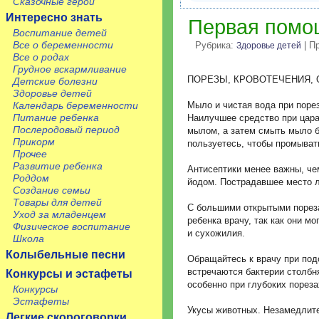
Сказочные герои
Интересно знать
Первая помощ
Воспитание детей
Все о беременности
Рубрика:
| П
Здоровье детей
Все о родах
Грудное вскармливание
ПОРЕЗЫ, КРОВОТЕЧЕНИЯ,
Детские болезни
Здоровье детей
Календарь беременности
Мыло и чистая вода при порез
Питание ребенка
Наилучшее средство при цара
Послеродовый период
мылом, а затем смыть мыло б
Прикорм
пользуетесь, чтобы промыват
Прочее
Развитие ребенка
Антисептики менее важны, че
Роддом
йодом. Пострадавшее место л
Создание семьи
Товары для детей
С большими открытыми пореза
Уход за младенцем
ребенка врачу, так как они м
Физическое воспитание
и сухожилия.
Школа
Колыбельные песни
Обращайтесь к врачу при подо
встречаются бактерии столбн
Конкурсы и эстафеты
особенно при глубоких пореза
Конкурсы
Эстафеты
Укусы животных. Незамедлите
Легкие скороговорки