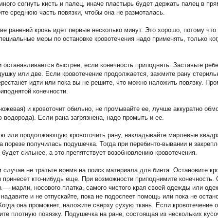
много согнуть кисть и палец, иначе пластырь будет держать палец в пр
ите среднюю часть повязки, чтобы она не размоталась.
ве ранений кровь идет первые несколько минут. Это хорошо, потому что
пециальные меры по остановке кровотечения надо применять, только ко
и останавливается быстрее, если конечность приподнять. Заставьте реб
ушку или две. Если кровотечение продолжается, зажмите рану стериль
перестанет идти или пока вы не решите, что можно наложить повязку. Пр
риподнятой конечности.
ножевая) и кровоточит обильно, не промывайте ее, лучше аккуратно обмо
 водорода). Если рана загрязнена, надо промыть и ее.
ю или продолжающую кровоточить рану, накладывайте марлевые квадра
на порезе получилась подушечка. Тогда при перебинто-вывании и закреп
 будет сильнее, а это препятствует возобновлению кровотечения.
 случае не тратьте время на поиск материала для бинта. Остановите кр
ты принесет кто-нибудь еще. При возможности приподнимите конечность.
а — марли, носового платка, самого чистого края своей одежды или оде
надавите и не отпускайте, пока не подоспеет помощь или пока не остан
огда она промокнет, наложите сверху сухую ткань. Если кровотечение о
те плотную повязку. Подушечка на ране, состоящая из нескольких кусо