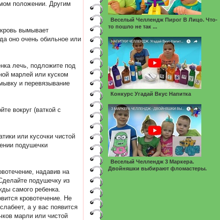
ямом положении. Другим
Веселый Челлендж Пирог В Лицо. Что-
то пошло не так ...
 кровь вымывает
гда оно очень обильное или
енка лечь, подложите под
ной марлей или куском
омывку и перевязывание
Конкурс Угадай Вкус Напитка
йте вокруг (ваткой с
тики или кусочки чистой
лении подушечки
Веселый Челлендж 3 Маркера.
Двойняшки выбирают фломастеры.
овотечение, надавив на
 Сделайте подушечку из
жды самого ребенка.
овится кровотечение. Не
слабеет, а у вас появится
чков марли или чистой