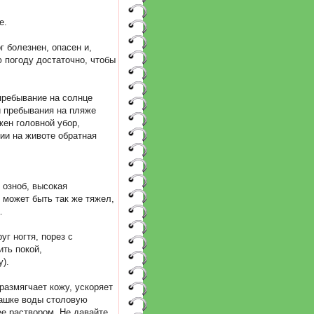
е.
 болезнен, опасен и,
 погоду достаточно, чтобы
пребывание на солнце
й пребывания на пляже
ужен головной убор,
ии на животе обратная
 озноб, высокая
 может быть так же тяжел,
.
г ногтя, порез с
ить покой,
).
азмягчает кожу, ускоряет
чашке воды столовую
ее раствором. Не давайте