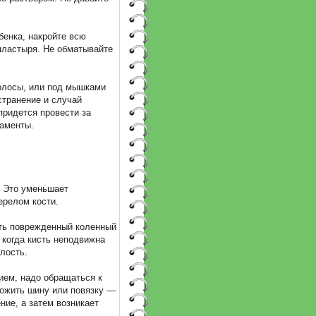
бенка, накройте всю
пластыря. Не обматывайте
полосы, или под мышками
странение и случай
придется провести за
аменты.
. Это уменьшает
ерелом кости.
ить поврежденный коленный
 когда кисть неподвижна
лость.
ем, надо обращаться к
ложить шину или повязку —
ние, а затем возникает