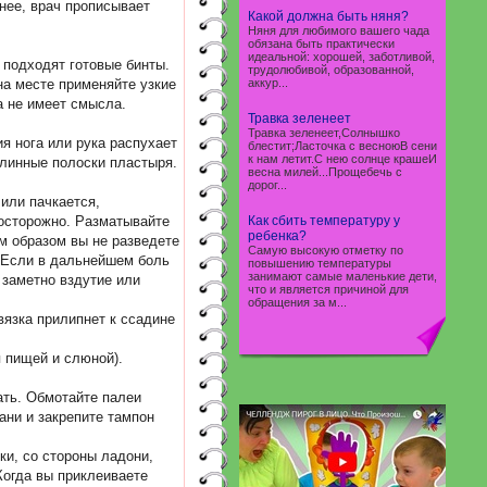
нее, врач прописывает
Какой должна быть няня?
Няня для любимого вашего чада
обязана быть практически
идеальной: хорошей, заботливой,
 подходят готовые бинты.
трудолюбивой, образованной,
на месте применяйте узкие
аккур...
а не имеет смысла.
Травка зеленеет
Травка зеленеет,Солнышко
я нога или рука распухает
блестит;Ласточка с весноюВ сени
к нам летит.С нею солнце крашеИ
длинные полоски пластыря.
весна милей...Прощебечь с
дорог...
 или пачкается,
 осторожно. Разматывайте
Как сбить температуру у
ребенка?
им образом вы не разведете
Самую высокую отметку по
. Если в дальнейшем боль
повышению температуры
занимают самые маленькие дети,
 заметно вздутие или
что и является причиной для
обращения за м...
вязка прилипнет к ссадине
я пищей и слюной).
ать. Обмотайте палеи
ани и закрепите тампон
ки, со стороны ладони,
 Когда вы приклеиваете