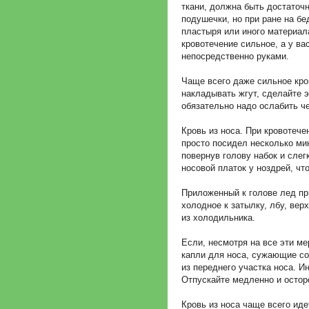
ткани, должна быть достаточ
подушечки, но при ране на бе
пластыря или иного материал
кровотечение сильное, а у ва
непосредственно руками.
Чаще всего даже сильное кро
накладывать жгут, сделайте э
обязательно надо ослабить ч
Кровь из носа. При кровотече
просто посидел несколько мин
повернув голову набок и сле
носовой платок у ноздрей, чт
Приложенный к голове лед пр
холодное к затылку, лбу, вер
из холодильника.
Если, несмотря на все эти ме
капли для носа, сужающие со
из переднего участка носа. И
Отпускайте медленно и остор
Кровь из носа чаще всего иде