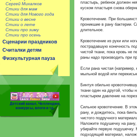
пластырь, ребенок должен не
Сергей Михалков
куском пластыря снова оберн
Стихи для мам
Стихи для Нового года
Кровотечение. При большинст
Стихи о весне
Стихи о лете
проникшие в рану бактерии. С
Стихи про зиму
длительное.
Стихи про осень
Кровотечение из руки или ног
Сценарии праздников
пострадавшую конечность под
Считалки детям
чистой ткани, пока кровь не 
раны надо производить при п
Физкультурная пауза
Если рана чистая (например, 
мыльной водой или перекисью
Бинтуя обильно кровоточившу
ткани один на другой, чтобы 
пластырем давление на порез
Детский канал. Челленджи,
Сильное кровотечение. В этом
конкурсы, влоги и тд.
рану, и дождитесь, пока бин
чистого подручного материал
Наложите подушечку на рану, 
убирайте первую подушечку. К
подходящий материал, наложи