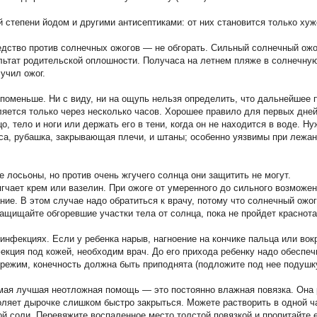
 степени йодом и другими антисептиками: от них становится только хуж
дство против солнечных ожогов — не обгорать. Сильный солнечный ожог
льтат родительской оплошности. Получаса на летнем пляже в солнечную
учил ожог.
 поменьше. Ни с виду, ни на ощупь нельзя определить, что дальнейшее 
ляется только через несколько часов. Хорошее правило для первых дне
о, тело и ноги или держать его в тени, когда он не находится в воде. Н
са, рубашка, закрывающая плечи, и штаны; особенно уязвимы при лежан
 лосьоны, но против очень жгучего солнца они защитить не могут.
гчает крем или вазелин. При ожоге от умеренного до сильного возможен
ие. В этом случае надо обратиться к врачу, потому что солнечный ожог
защищайте обгоревшие участки тела от солнца, пока не пройдет краснота
нфекциях. Если у ребенка нарыв, нагноение на кончике пальца или вокру
екция под кожей, необходим врач. До его прихода ребенку надо обеспеч
режим, конечность должна быть приподнята (подложите под нее подушку
мая лучшая неотложная помощь — это постоянно влажная повязка. Она р
воляет дырочке слишком быстро закрыться. Можете растворить в одной 
ой соли. Перевяжите воспаленное место толстой повязкой и пропитайте 