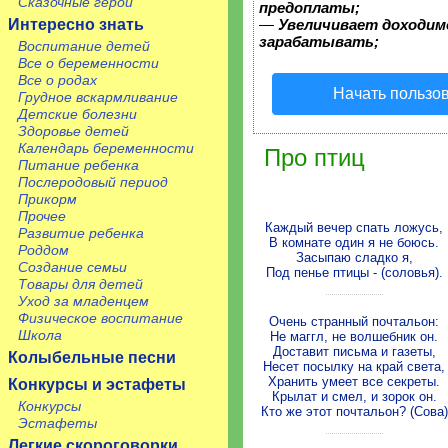
Сказочные герои
предоплаты;
Интересно знать
—
Увеличивает доходим
зарабатывать;
Воспитание детей
Все о беременности
Все о родах
Начать пользо
Грудное вскармливание
Детские болезни
Здоровье детей
Календарь беременности
Про птиц
Питание ребенка
Послеродовый период
Прикорм
Прочее
Каждый вечер спать ложусь,
Развитие ребенка
В комнате один я не боюсь.
Роддом
Засыпаю сладко я,
Создание семьи
Под пенье птицы - (соловья).
Товары для детей
Уход за младенцем
Физическое воспитание
Очень странный почтальон:
Школа
Не маггл, не волшебник он.
Доставит письма и газеты,
Колыбельные песни
Несет посылку на край света,
Хранить умеет все секреты.
Конкурсы и эстафеты
Крылат и смел, и зорок он.
Конкурсы
Кто же этот почтальон? (Сова)
Эстафеты
Легкие скороговорки