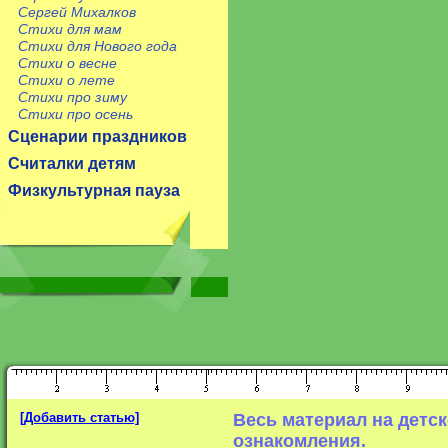
Сергей Михалков
Стихи для мам
Стихи для Нового года
Стихи о весне
Стихи о лете
Стихи про зиму
Стихи про осень
Сценарии праздников
Считалки детям
Физкультурная пауза
[Добавить статью]
Весь материал на детс
ознакомления.