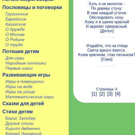
Хоть я не молоток -
Пословицы и поговорки
По дереву стучу:
В нем каждый уголок
Грузинские
Обследовать хочу.
Еврейские
Хожу я в шапке красной
Казахские
И акробат прекрасный.
О дружбе
(Дятел)
О Москве
О Родине
О труде
Угадайте, что за птица
Света яркого боится,
Потешки детям
Клюв крючком, глаз пятачком
Для игры
(Сова)
Народные потешки
Первые шаги
Развивающие игры
Игры в помещении
Игры на воде
Страница: 4
Игры на улице
[1]
[2]
[3]
[4]
Математические игры
Сказки для детей
Стихи детям
Борис Заходер
Другие стихи
Кирилл Авдеенко
Корней Чуковский