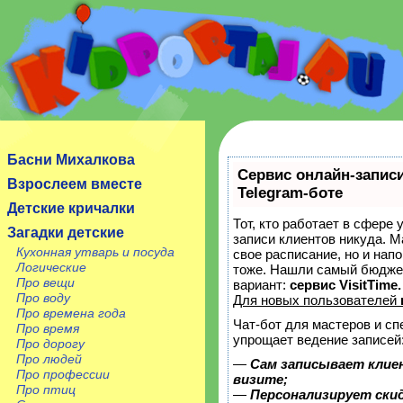
Сайт посвящен детям, их родителям, учителям и
воспитателям.
Басни Михалкова
Сервис онлайн-запис
Взрослеем вместе
Telegram-боте
Детские кричалки
Тот, кто работает в сфере 
Загадки детские
записи клиентов никуда. М
Кухонная утварь и посуда
свое расписание, но и нап
Логические
тоже. Нашли самый бюдже
Про вещи
вариант:
сервис VisitTime.
Про воду
Для новых пользователей
Про времена года
Чат-бот для мастеров и сп
Про время
упрощает ведение записей
Про дорогу
Про людей
—
Сам записывает клие
Про профессии
визите;
Про птиц
—
Персонализирует скид