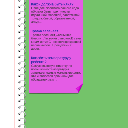
Какой должна быть няня?
Няня для любимого вашего чада
обязана быть практически
идеальной: хорошей, заботливой,
трудолюбивой, образованной,
аккур...
Травка зеленеет
Травка зеленеет,Солнышко
блестит;Ласточка с весноюВ сени
к нам летит.С нею солнце крашеИ
весна милей...Прощебечь с
дорог...
Как сбить температуру у
ребенка?
Самую высокую отметку по
повышению температуры
занимают самые маленькие дети,
что и является причиной для
обращения за м...