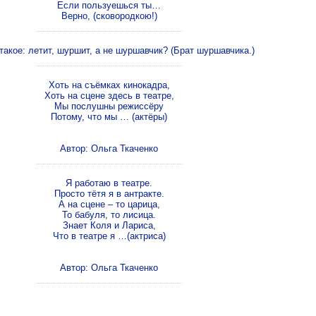
Если пользуешься ты…
Верно, (сковородкою!)
такое: летит, шуршит, а не шуршавчик? (Брат шуршавчика.)
Хоть на съёмках кинокадра,
Хоть на сцене здесь в театре,
Мы послушны режиссёру
Потому, что мы … (актёры)
Автор: Ольга Ткаченко
Я работаю в театре.
Просто тётя я в антракте.
А на сцене – то царица,
То бабуля, то лисица.
Знает Коля и Лариса,
Что в театре я …(актриса)
Автор: Ольга Ткаченко