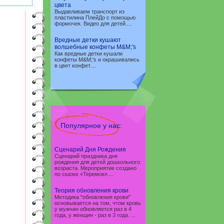
цвета
Выдавливаем транспорт из
пластилина ПлейДо с помощью
формочек. Видео для детей....
Вредные детки кушают
волшебные конфеты M&M;'s
Как вредные детки кушали
конфеты M&M;'s и окрашивались
в цвет конфет....
Популярное у нас:
Сценарий Дня Рождения
Сценарий праздника дня
рождения для детей дошкольного
возраста. Мероприятие создано
по сказке «Теремок»....
Теория обновления крови
Методика "обновления крови"
основывается на том, чтом кровь
у мужчин обновляется раз в 4
года, у женщин - раз в 3 года. ...