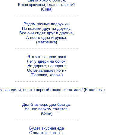
Света яркого боится,
Клюв крючком, глаз пятачком?
(Сова)
Рядом разные подружки,
Но похожи друг на дружку.
Все они сидят друг в дружке,
А всего одна игрушка.
(Матрешка)
Это что за простачок
Лег у двери на бочок,
На дороге, на пороге
Останавливает ноги?
(Половик, коврик)
у заводили, во что первый гвоздь колотили? (В шляпку.)
Два близнеца, два братца,
На нос верхом садятся.
(Очки)
Будет вкусная еда
С золотою коркою,