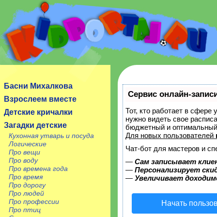
Сайт посвящен детям, их родителям, учителям и
воспитателям.
Басни Михалкова
Сервис онлайн-записи
Взрослеем вместе
Тот, кто работает в сфере 
Детские кричалки
нужно видеть свое расписа
Загадки детские
бюджетный и оптимальный
Для новых пользователей
Кухонная утварь и посуда
Логические
Чат-бот для мастеров и сп
Про вещи
Про воду
—
Сам записывает клие
Про времена года
—
Персонализирует скид
Про время
—
Увеличивает доходим
Про дорогу
Про людей
Про профессии
Начать пользо
Про птиц