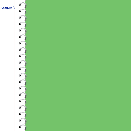
 белым.)