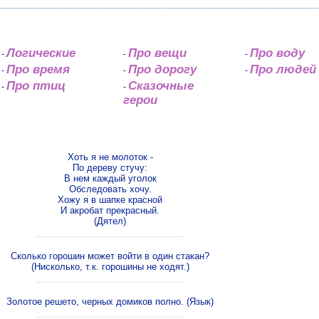
Логические
Про вещи
Про воду
-
-
-
Про время
Про дорогу
Про людей
-
-
-
Про птиц
Сказочные
-
-
герои
Хоть я не молоток -
По дереву стучу:
В нем каждый уголок
Обследовать хочу.
Хожу я в шапке красной
И акробат прекрасный.
(Дятел)
Сколько горошин может войти в один стакан?
(Нисколько, т.к. горошины не ходят.)
Золотое решето, черных домиков полно. (Язык)