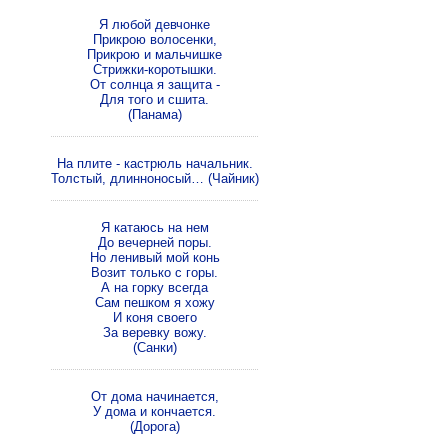
Я любой девчонке
Прикрою волосенки,
Прикрою и мальчишке
Стрижки-коротышки.
От солнца я защита -
Для того и сшита.
(Панама)
На плите - кастрюль начальник.
Толстый, длинноносый… (Чайник)
Я катаюсь на нем
До вечерней поры.
Но ленивый мой конь
Возит только с горы.
А на горку всегда
Сам пешком я хожу
И коня своего
За веревку вожу.
(Санки)
От дома начинается,
У дома и кончается.
(Дорога)