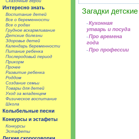
Сказочные герои
Интересно знать
Загадки детские
Воспитание детей
Все о беременности
Кухонная
-
Все о родах
утварь и посуда
Грудное вскармливание
Детские болезни
Про времена
-
Здоровье детей
года
Календарь беременности
Про профессии
-
Питание ребенка
Послеродовый период
Прикорм
Прочее
Развитие ребенка
Роддом
Создание семьи
Товары для детей
Уход за младенцем
Физическое воспитание
Школа
Колыбельные песни
Конкурсы и эстафеты
Конкурсы
Эстафеты
Легкие скороговорки