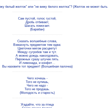
вижу белый желток" или "не вижу белого желтка"? (Желток не может быть
Сам пустой, голос густой,
Дробь отбивает,
Шагать помогает.
(Барабан)
Сказать волшебные слова,
Взмахнуть предметом тем едва:
Цветочки мигом расцветут
Между сугробов там и тут.
А можно дождь наколдовать,
Пирожных сразу штучек пять.
И лимонада, и конфет…
Вы назовите тот предмет! (Волшебная палочка)
Чего хочешь -
Того не купишь,
Чего не надо -
Того не продашь.
(Молодость и старость)
Угадайте, что за птица