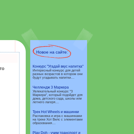
Новое на сайте:
Конкурс "Угадай вкус напитка"
то
Интересный конкурс для детей
разных возрастов в котором они
будут угадывать напитки....
Челлендж 3 Маркера
Увлекательный конкурс "3
Маркера", который подойдет для
дома, детского сада, школы или
летнего лагеря....
Трек Hot Wheels и машинки
Распаковка и игра с машинками
на треке Хот Вилс с элементами
образования....
Play Doh - учим транспорт и