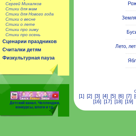
Рож
Сергей Михалков
Стихи для мам
Стихи для Нового года
Земля
Стихи о весне
Стихи о лете
Стихи про зиму
Бус
Стихи про осень
Сценарии праздников
Лето, лет
Считалки детям
Физкультурная пауза
Яб
С
[1]
[2]
[3]
[4]
[5]
[6]
[7]
[
[16]
[17]
[18]
[19]
Детский канал. Челленджи,
конкурсы, влоги и тд.