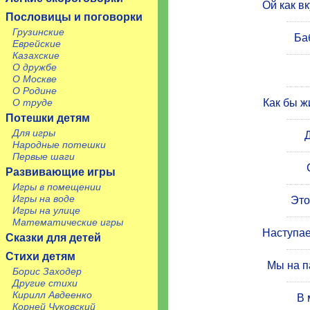
Ой как в
Пословицы и поговорки
Грузинские
Ба
Еврейские
Казахские
О дружбе
О Москве
О Родине
О труде
Как бы ж
Потешки детям
Для игры
Народные потешки
Первые шаги
Развивающие игры
Игры в помещении
Игры на воде
Это
Игры на улице
Математические игры
Наступае
Сказки для детей
Стихи детям
Мы на п
Борис Заходер
Другие стихи
Кирилл Авдеенко
В 
Корней Чуковский