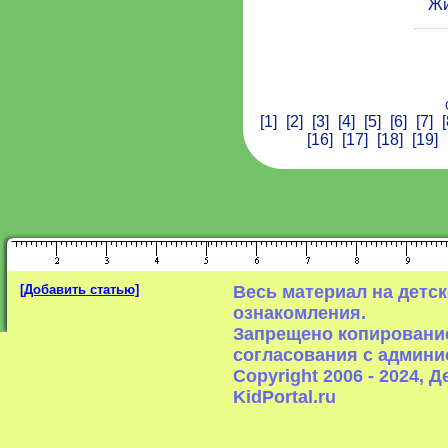
Жи
[1]
[2]
[3]
[4]
[5]
[6]
[7]
[
[16]
[17]
[18]
[19]
[Добавить статью]
Весь материал на детс
ознакомления.
Запрещено копирование
согласования с админи
Copyright 2006 - 2024,
KidPortal.ru