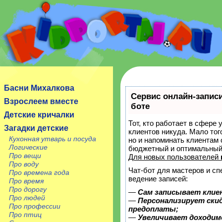
Сайт посвящен детям, их родителям, учителям и
воспитателям.
Басни Михалкова
Сервис онлайн-записи
Взрослеем вместе
боте
Детские кричалки
Тот, кто работает в сфере 
Загадки детские
клиентов никуда. Мало тог
Кухонная утварь и посуда
но и напоминать клиентам
Логические
бюджетный и оптимальный
Про вещи
Для новых пользователей
Про воду
Чат-бот для мастеров и с
Про времена года
ведение записей:
Про время
Про дорогу
—
Сам записывает клие
Про людей
—
Персонализирует скид
Про профессии
предоплаты;
Про птиц
—
Увеличивает доходим