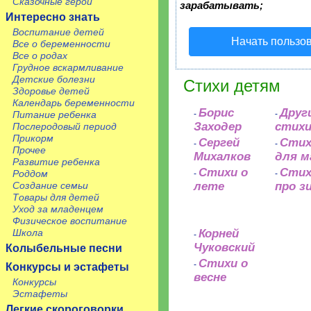
Сказочные герои
зарабатывать;
Интересно знать
Воспитание детей
Начать пользо
Все о беременности
Все о родах
Грудное вскармливание
Детские болезни
Стихи детям
Здоровье детей
Календарь беременности
Борис
Друг
Питание ребенка
-
-
Заходер
стих
Послеродовый период
Прикорм
Сергей
Сти
-
-
Прочее
Михалков
для м
Развитие ребенка
Стихи о
Сти
Роддом
-
-
Создание семьи
лете
про з
Товары для детей
Уход за младенцем
Физическое воспитание
Школа
Корней
-
Чуковский
Колыбельные песни
Стихи о
-
Конкурсы и эстафеты
весне
Конкурсы
Эстафеты
Легкие скороговорки