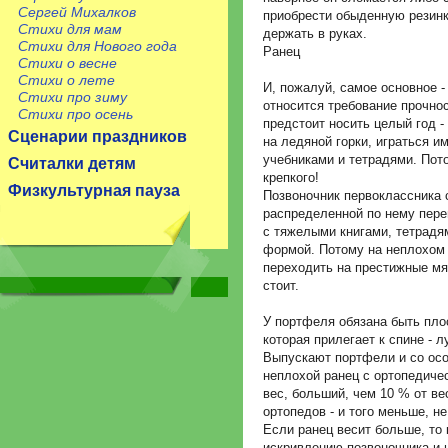
Сергей Михалков
приобрести обыденную резинк
Стихи для мам
держать в руках.
Стихи для Нового года
Ранец
Стихи о весне
Стихи о лете
И, пожалуй, самое основное -
Стихи про зиму
относится требование прочнос
Стихи про осень
предстоит носить целый год -
Сценарии праздников
на ледяной горки, играться и
учебниками и тетрадями. Пот
Считалки детям
крепкого!
Физкультурная пауза
Позвоночник первоклассника 
распределенной по нему пере
с тяжелыми книгами, тетрадя
формой. Потому на неплохом
переходить на престижные мяг
стоит.
У портфеля обязана быть плос
которая прилегает к спине - 
Выпускают портфели и со осо
неплохой ранец с ортопедиче
вес, больший, чем 10 % от в
ортопедов - и того меньше, н
Если ранец весит больше, то 
искривлению позвоночника и 