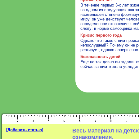
В течение первых 3-х лет жизн
на одном из следующих шагов.
наименьшей степени формируе
миру, он уже действует челов
определенное отношение к себ
слову: в норме самооценка ма
Кризис первого года
Однако что такое с ним проис
непослушный? Почему он не ре
реагирует, однако совершенно 
Безопасность детей
Еще не так давно вы ждали, к
сейчас за ним тяжело уследит
[Добавить статью]
Весь материал на детс
ознакомления.