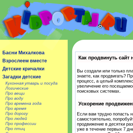
Сайт посвящен детям, их родителям, учителям и
воспитателям.
Басни Михалкова
Как продвинуть сайт 
Взрослеем вместе
Детские кричалки
Вы создали или только пла
знаете, как продвигать? П
Загадки детские
процесс, а целый комплек
Кухонная утварь и посуда
увеличение его посещаемо
Логические
поисковых системах.
Про вещи
Про воду
Про времена года
Ускорение продвижен
Про время
Про дорогу
Если вам трудно попасть н
Про людей
самостоятельно, попробуй
Про профессии
продвижение в десятки ра
Про птиц
уже в течение первых 7 дне