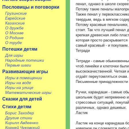
пенал, однако в школе скорее
Пословицы и поговорки
Потому такие пеналы малопри
Грузинские
Также пенал у первоклассник
Еврейские
твердым, ведь в мягком соде
Казахские
Потому красивые пенальчики, 
О дружбе
стоит. Так что лучший пенал 
О Москве
крепкая древесная либо плас
О Родине
которая просто раскрывается 
О труде
самый красивый - и покупаем.
Потешки детям
Тетради
Для игры
Народные потешки
Тетради - самые обыкновенные
Первые шаги
чтоб линейки и клеточки были
Развивающие игры
высококачественной. Четкая и
отдаёт переутомляться очам.
Игры в помещении
Письменные принадлежности
Игры на воде
Игры на улице
Ручки, карандаши - самые об
Математические игры
школьник будет непременно их
Сказки для детей
стрессовых ситуаций, покупай
Стихи детям
различных, однако дешевых.
Борис Заходер
Ластик
Другие стихи
Кирилл Авдеенко
Ластик на конце карандаша б
Корней Чуковский
наверное он сломается либо 