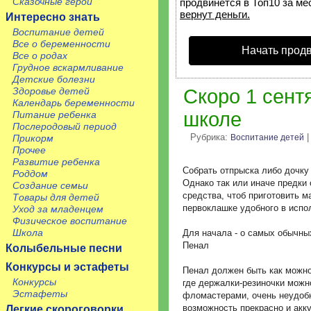
Сказочные герои
продвинется в Топ10 за ме
вернут деньги.
Интересно знать
Воспитание детей
Все о беременности
Начать прод
Все о родах
Грудное вскармливание
Детские болезни
Здоровье детей
Скоро 1 сентя
Календарь беременности
школе
Питание ребенка
Послеродовый период
Рубрика:
|
Прикорм
Воспитание детей
Прочее
Развитие ребенка
Собрать отпрыска либо дочку
Роддом
Однако так или иначе предки
Создание семьи
средства, чтоб приготовить м
Товары для детей
первоклашке удобного в испо
Уход за младенцем
Физическое воспитание
Школа
Для начала - о самых обычны
Пенал
Колыбельные песни
Конкурсы и эстафеты
Пенал должен быть как можно
Конкурсы
где держалки-резиночки можн
Эстафеты
фломастерами, очень неудоб
возможность прекрасно и акк
Легкие скороговорки