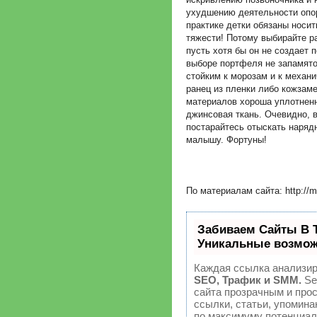
ухудшению деятельности опор
практике детки обязаны носи
тяжести! Потому выбирайте р
пусть хотя бы он не создает 
выборе портфеля не запамято
стойким к морозам и к механ
ранец из пленки либо кожзам
материалов хороша уплотненн
джинсовая ткань. Очевидно, в
постарайтесь отыскать наряд
малышу. Фортуны!
По материалам сайта: http://ma
Забиваем Сайты В 
Уникальные возмож
Каждая ссылка анализир
SEO, Трафик и SMM.
Se
сайта прозрачным и про
ссылки, статьи, упомина
по максимуму потенциа