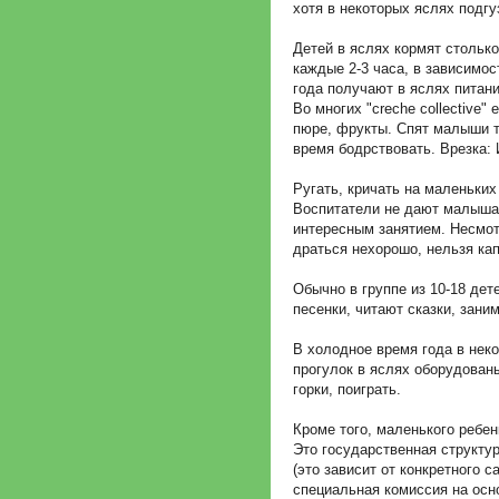
хотя в некоторых яслях подг
Детей в яслях кормят столько
каждые 2-3 часа, в зависимо
года получают в яслях питани
Во многих "creche collective
пюре, фрукты. Спят малыши то
время бодрствовать. Врезка:
Ругать, кричать на маленьки
Воспитатели не дают малышам 
интересным занятием. Несмотр
драться нехорошо, нельзя ка
Обычно в группе из 10-18 дет
песенки, читают сказки, зани
В холодное время года в неко
прогулок в яслях оборудован
горки, поиграть.
Кроме того, маленького ребен
Это государственная структу
(это зависит от конкретного 
специальная комиссия на осн