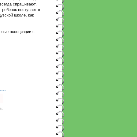
 всегда спрашивают,
 ребенок поступает в
цузской школе, как
рные ассоциации с
а: