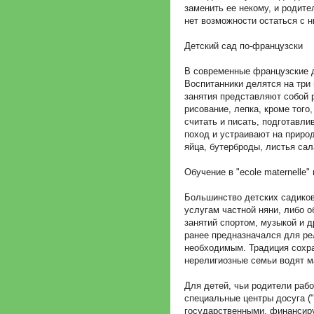
заменить ее некому, и родит
нет возможности остаться с 
Детский сад по-французски
В современные французские де
Воспитанники делятся на три 
занятия представляют собой р
рисование, лепка, кроме того
считать и писать, подготавли
поход и устраивают на природ
яйца, бутерброды, листья сал
Обучение в "ecole maternelle
Большинство детских садиков
услугам частной няни, либо 
занятий спортом, музыкой и 
ранее предназначался для рел
необходимым. Традиция сохра
нерелигиозные семьи водят м
Для детей, чьи родители раб
специальные центры досуга ("c
государственными, финансиру