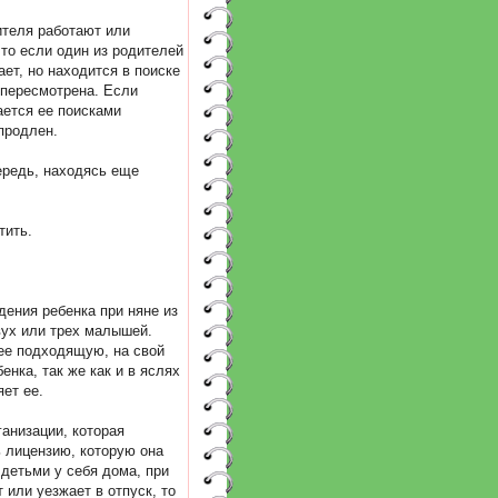
ителя работают или
что если один из родителей
ает, но находится в поиске
ь пересмотрена. Если
ается ее поисками
продлен.
ередь, находясь еще
тить.
ждения ребенка при няне из
двух или трех малышей.
ее подходящую, на свой
енка, так же как и в яслях
яет ее.
анизации, которая
ь лицензию, которую она
детьми у себя дома, при
 или уезжает в отпуск, то