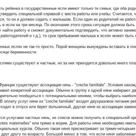
ть ребенка в государственные ясли имеют только те семьи, где оба род
дтвердить специальной справкой с места работы или учебы. Считается, 
тся, то он и должен сидеть с малышом. Если один из родителей не работ
ь в ясли на три месяца. По окончании этого срока ситуация должна быт
г найти работу и сможет документально подтвердить, что активно заним
работодателей и т.д.), то срок пребывания малыша в яслях может быть 
енных яслях не так-то просто. Порой женщины вынуждены вставать в оч
сяце беременности.
слями существуют и частные, но за них приходится довольно много пла
 Франции существуют ассоциации нянь - "creche familiale". Условия нахо
т правил конкретной ассоциации. Обычно в группу к одной няне набирают 
рительно пообщаться с потенциальными нянями, чтобы выбрать наибол
 оплату услуг няни из "creche familiale" входит двухразовое питание реб
 уходит в отпуск или берет больничный, другая няня из ассоциации замен
ся услугами частных нянь, их список можно получить в специальной орг
tantes maternelles" или прямо в мэрии. Для работы няне необходимо имет
ециальных курсов. Обычно такая няня присматривает за тремя-четырьмя 
 друг другу по возрасту. Большой минус в том, что если няня заболевает