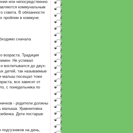
ения или непосредственно
правляются коммунальным
о совета. В обязанности
х проблем в коммуне.
обходимо сначала
о возраста. Традиция
ремен. Не успевал
 и воспитывался до двух-
ых детей, так называемые
сли малыш посещал тоже
зраста, все зависит от
ило, с понедельника по
ничков - родители должны
ть малыша. Уравниловка
ребенка. Дети постарше
подгузников на день,