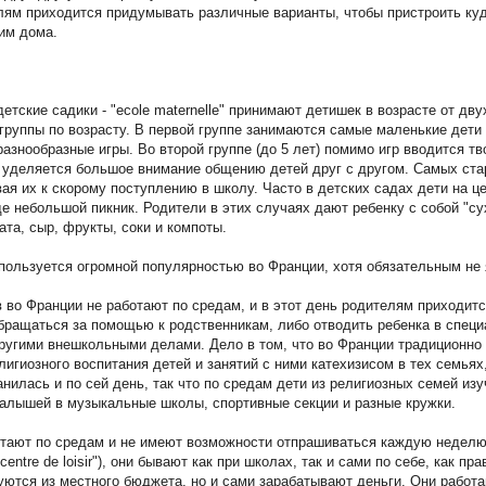
елям приходится придумывать различные варианты, чтобы пристроить ку
ним дома.
тские садики - "ecole maternelle" принимают детишек в возрасте от дву
группы по возрасту. В первой группе занимаются самые маленькие дети 
азнообразные игры. Во второй группе (до 5 лет) помимо игр вводится тв
, уделяется большое внимание общению детей друг с другом. Самых ста
вая их к скорому поступлению в школу. Часто в детских садах дети на 
е небольшой пикник. Родители в этих случаях дают ребенку с собой "су
ата, сыр, фрукты, соки и компоты.
" пользуется огромной популярностью во Франции, хотя обязательным не
 во Франции не работают по средам, и в этот день родителям приходитс
обращаться за помощью к родственникам, либо отводить ребенка в спец
другими внешкольными делами. Дело в том, что во Франции традиционно 
игиозного воспитания детей и занятий с ними катехизисом в тех семьях,
нилась и по сей день, так что по средам дети из религиозных семей из
алышей в музыкальные школы, спортивные секции и разные кружки.
отают по средам и не имеют возможности отпрашиваться каждую неделю
entre de loisir"), они бывают как при школах, так и сами по себе, как пр
ются из местного бюджета, но и сами зарабатывают деньги. Они работа