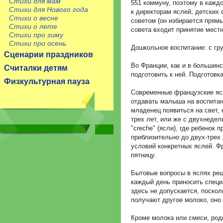
Стихи для мам
551 коммуну, поэтому в кажд
Стихи для Нового года
к директорам яслей, детских
Стихи о весне
советом (он избирается прям
Стихи о лете
совета входит принятие мест
Стихи про зиму
Стихи про осень
Дошкольное воспитание: с гр
Сценарии праздников
Во Франции, как и в большинс
Считалки детям
подготовить к ней. Подготовк
Физкультурная пауза
Современные французские ясл
отдавать малыша на воспитан
младенец появиться на свет,
трех лет, или же с двухнеде
"creche" (ясли), где ребенок
приблизительно до двух-трех 
условий конкретных яслей. Фр
пятницу.
Бытовые вопросы в яслях ре
каждый день приносить специ
здесь не допускается, поскол
получают другое молоко, оно 
Кроме молока или смеси, род