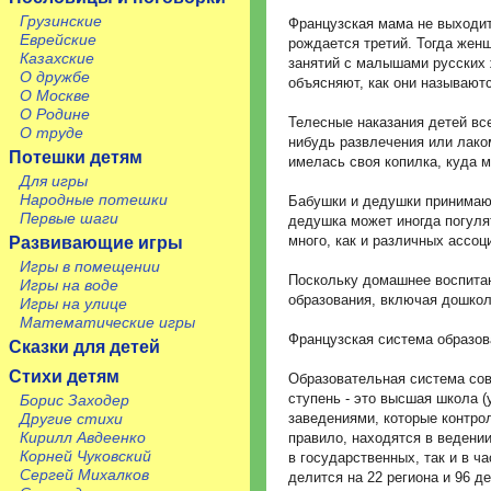
Грузинские
Французская мама не выходит 
Еврейские
рождается третий. Тогда жен
Казахские
занятий с малышами русских 
О дружбе
объясняют, как они называют
О Москве
О Родине
Телесные наказания детей вс
О труде
нибудь развлечения или лако
Потешки детям
имелась своя копилка, куда 
Для игры
Народные потешки
Бабушки и дедушки принимают
Первые шаги
дедушка может иногда погулят
много, как и различных ассоц
Развивающие игры
Игры в помещении
Поскольку домашнее воспитан
Игры на воде
образования, включая дошкол
Игры на улице
Математические игры
Французская система образов
Сказки для детей
Стихи детям
Образовательная система сов
ступень - это высшая школа 
Борис Заходер
заведениями, которые контро
Другие стихи
Кирилл Авдеенко
правило, находятся в ведени
Корней Чуковский
в государственных, так и в ч
Сергей Михалков
делится на 22 региона и 96 д