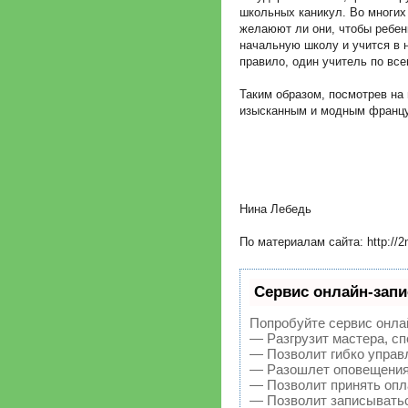
школьных каникул. Во многих 
желаюют ли они, чтобы ребенк
начальную школу и учится в н
правило, один учитель по вс
Таким образом, посмотрев на
изысканным и модным францу
Нина Лебедь
По материалам сайта: http://2
Сервис онлайн-запи
Попробуйте сервис онлай
— Разгрузит мастера, с
— Позволит гибко управл
— Разошлет оповещения 
— Позволит принять опла
— Позволит записыватьс