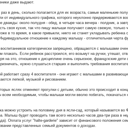
узники даже выдают.
 раз в день, сколько полагается для их возраста, самые маленькие пол
сти от индивидуального графика, которого неуклонно придерживаются во
е дважды: около полудня - обед, в четыре часа вечера - полдник, а зав
" есть своя кухня, так что пищу малыши получают самую свежую, только 
же в то время, в какое привыкли, никто не станет укладывать ребенка с
 Индивидуальное отношение к каждому малышу - отличительная черта ф
х воспитанников категорически запрещено, обращаются с малышами очен
плакать. Если ребенок расстроился, его возьмут на ручки, утешат, от
я на это, отношение к дисциплине очень серьезное, французские дети 
призничать, нужно слушаться старших и выполнять требования воспитат
ей работает сразу 4 воспитателя - они играют с малышами в развивающи
маются лепкой, музыкой и рисованием.
торых яслях отменяют прогулки с детьми, обычно это происходит в конц
ы всем необходимым, чтобы малыши могли вволю побегать, покачаться н
ка можно устроить на половину дня в ясли-сад, который называется во Фр
ра. Малыш будет проводить там всего несколько часов два-три раза в н
сада). Оплата услуг "halte-garderie" зависит от финансового положения 
овании представленных семьей документов о доходах.