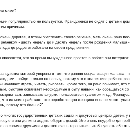
ая мама?
ции популярностью не пользуется. Француженки не сидят с детьми дом
огим причинам.
очень дорогая, и чтобы обеспечить своего ребенка, мать очень рано по
а ребенком - шесть недель до и десять недель после рождения малыша 
 года до родов отработала на своем предприятии.
 опасаются, что за время вынужденного простоя в работе они потеряют
анцузских матерей уверены в том, что ранняя социализация малыша - п
юдьми - пойдет только на пользу, потому что в коллективе ребенок раз
 начинает играть, читать, рисовать, кроме того, он рано понимает, что 
ым, быстрее осваивает необходимые в быту навыки: как обращаться со
аздеваться, завязывать шнурки, пользоваться туалетом и т.д. Французс
, что их мамы работают, что неработающая женщина вполне может услы
шь, потому что больна?"
во многих государственных детских садах и досуговых центрах детей, у
оловую и они должны ходить обедать домой. Это очень неудобно для реб
е со своими друзьями и должен очень торопиться, чтобы успеть сбегать