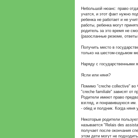
Небольшой нюанс: право отда
учатся, и этот факт нужно по
ребенка не работает и не учи
работы, ребенка могут принят
родитель за это время не смо
(разосланные резюме, ответы 
Получить место в государств
только на шестом-седьмом ме
Наряду с государственными я
Ясли или няня?
Помимо "creche collective" во
"creche familiale" зависят о
Родители имеют право предва
взгляд, и понравившуюся им. В
- обед и полдник. Когда няня
Некоторые родители пользуют
называется "Relais des assis
получает после окончания сп
этом дети могут не подходить