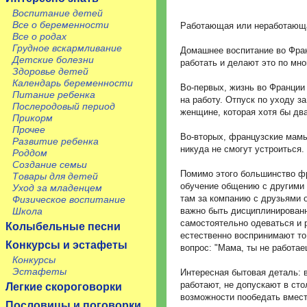
Воспитание детей
Все о беременности
Работающая или неработающ
Все о родах
Грудное вскармливание
Домашнее воспитание во Фран
Детские болезни
работать и делают это по мн
Здоровье детей
Календарь беременности
Во-первых, жизнь во Франции 
Питание ребенка
на работу. Отпуск по уходу з
Послеродовый период
женщине, которая хотя бы два
Прикорм
Прочее
Во-вторых, французские мамы
Развитие ребенка
никуда не смогут устроиться.
Роддом
Создание семьи
Помимо этого большинство фр
Товары для детей
обучение общению с другими л
Уход за младенцем
там за компанию с друзьями он
Физическое воспитание
важно быть дисциплинированн
Школа
самостоятельно одеваться и р
Колыбельные песни
естественно воспринимают то
Конкурсы и эстафеты
вопрос: "Мама, ты не работае
Конкурсы
Эстафеты
Интересная бытовая деталь: 
работают, не допускают в ст
Легкие скороговорки
возможности пообедать вмест
Пословицы и поговорки