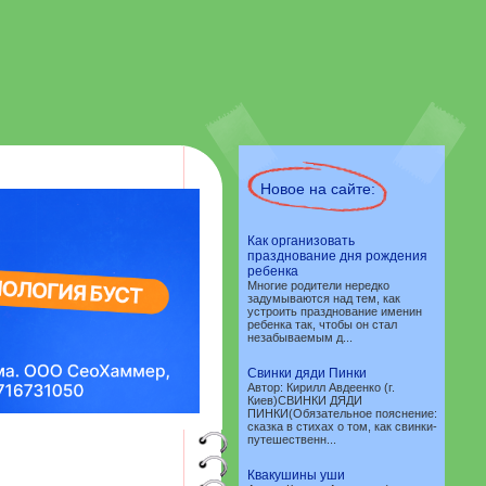
Новое на сайте:
Как организовать
празднование дня рождения
ребенка
Многие родители нередко
задумываются над тем, как
устроить празднование именин
ребенка так, чтобы он стал
незабываемым д...
Свинки дяди Пинки
Автор: Кирилл Авдеенко (г.
Киев)СВИНКИ ДЯДИ
ПИНКИ(Обязательное пояснение:
сказка в стихах о том, как свинки-
путешественн...
Квакушины уши