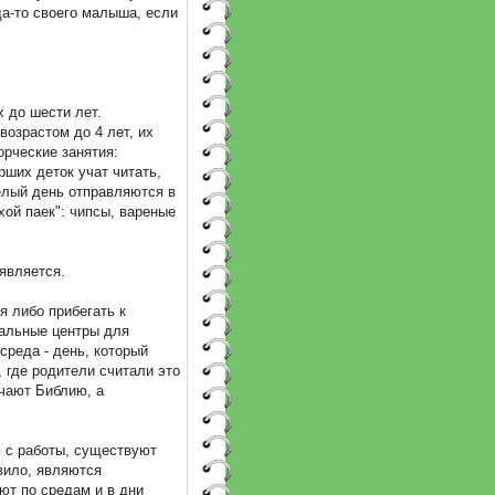
да-то своего малыша, если
х до шести лет.
возрастом до 4 лет, их
орческие занятия:
рших деток учат читать,
целый день отправляются в
хой паек": чипсы, вареные
 является.
я либо прибегать к
иальные центры для
среда - день, который
 где родители считали это
учают Библию, а
 с работы, существуют
авило, являются
ют по средам и в дни