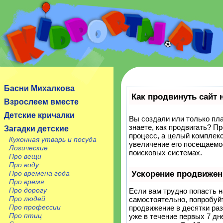
Сайт посвящен детям, их родителям, учителям и
воспитателям.
Басни Михалкова
Как продвинуть сайт 
Взрослеем вместе
Детские кричалки
Вы создали или только пла
знаете, как продвигать? П
Загадки детские
процесс, а целый комплек
Кухонная утварь и посуда
увеличение его посещаемо
Логические
поисковых системах.
Про вещи
Про воду
Про времена года
Ускорение продвижен
Про время
Про дорогу
Если вам трудно попасть н
Про людей
самостоятельно, попробуй
Про профессии
продвижение в десятки ра
Про птиц
уже в течение первых 7 дне