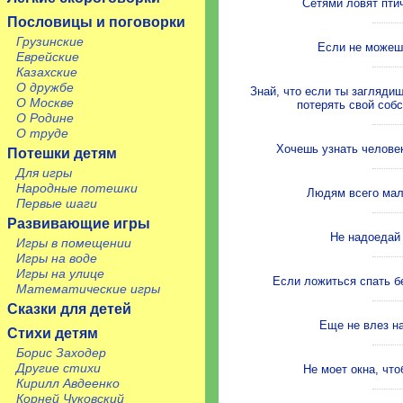
Сетями ловят пти
Пословицы и поговорки
Грузинские
Если не можешь
Еврейские
Казахские
О дружбе
Знай, что если ты загляди
О Москве
потерять свой собс
О Родине
О труде
Хочешь узнать человек
Потешки детям
Для игры
Народные потешки
Людям всего мало
Первые шаги
Развивающие игры
Не надоедай 
Игры в помещении
Игры на воде
Игры на улице
Если ложиться спать бе
Математические игры
Сказки для детей
Еще не влез на
Стихи детям
Борис Заходер
Другие стихи
Не моет окна, что
Кирилл Авдеенко
Корней Чуковский