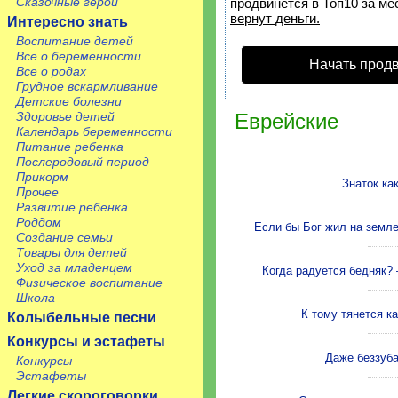
Сказочные герои
продвинется в Топ10 за ме
вернут деньги.
Интересно знать
Воспитание детей
Все о беременности
Начать прод
Все о родах
Грудное вскармливание
Детские болезни
Здоровье детей
Еврейские
Календарь беременности
Питание ребенка
Послеродовый период
Прикорм
Знаток ка
Прочее
Развитие ребенка
Роддом
Если бы Бог жил на земле
Создание семьи
Товары для детей
Уход за младенцем
Когда радуется бедняк? 
Физическое воспитание
Школа
К тому тянется ка
Колыбельные песни
Конкурсы и эстафеты
Даже беззуба
Конкурсы
Эстафеты
Легкие скороговорки