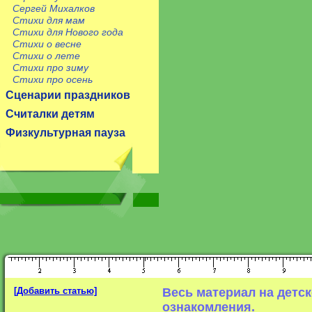
Сергей Михалков
Стихи для мам
Стихи для Нового года
Стихи о весне
Стихи о лете
Стихи про зиму
Стихи про осень
Сценарии праздников
Считалки детям
Физкультурная пауза
[Добавить статью]
Весь материал на детс
ознакомления.