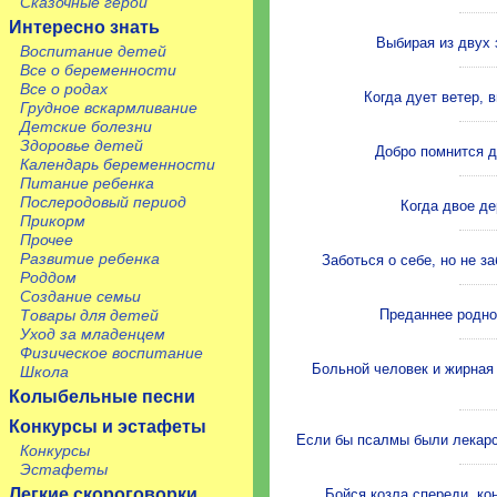
Сказочные герои
Интересно знать
Выбирая из двух 
Воспитание детей
Все о беременности
Все о родах
Когда дует ветер, 
Грудное вскармливание
Детские болезни
Здоровье детей
Добро помнится д
Календарь беременности
Питание ребенка
Послеродовый период
Когда двое де
Прикорм
Прочее
Развитие ребенка
Заботься о себе, но не з
Роддом
Создание семьи
Преданнее родно
Товары для детей
Уход за младенцем
Физическое воспитание
Больной человек и жирная 
Школа
Колыбельные песни
Конкурсы и эстафеты
Если бы псалмы были лекарст
Конкурсы
Эстафеты
Легкие скороговорки
Бойся козла спереди, кон