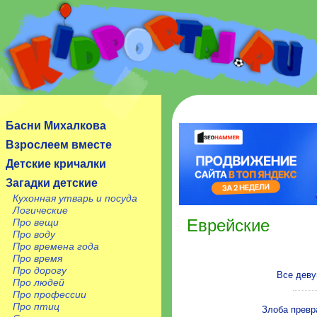
Сайт посвящен детям, их родителям, учителям и
воспитателям.
Басни Михалкова
Взрослеем вместе
Детские кричалки
Загадки детские
Кухонная утварь и посуда
Логические
Еврейские
Про вещи
Про воду
Про времена года
Про время
Про дорогу
Все деву
Про людей
Про профессии
Про птиц
Злоба превр