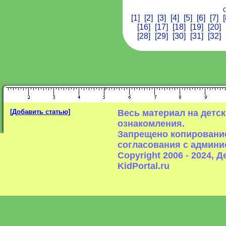
С
[1]
[2]
[3]
[4]
[5]
[6]
[7]
[
[16]
[17]
[18]
[19]
[20]
[28]
[29]
[30]
[31]
[32]
[Добавить статью]
Весь материал на детс
ознакомления.
Запрещено копирование
согласования с админи
Copyright 2006 - 2024,
KidPortal.ru