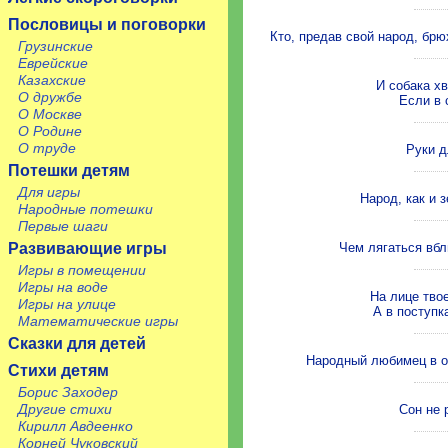
Пословицы и поговорки
Кто, предав свой народ, брю
Грузинские
Еврейские
Казахские
И собака хв
О дружбе
Если в 
О Москве
О Родине
О труде
Руки д
Потешки детям
Для игры
Народ, как и 
Народные потешки
Первые шаги
Развивающие игры
Чем лягаться вбл
Игры в помещении
Игры на воде
На лице твое
Игры на улице
А в поступк
Математические игры
Сказки для детей
Народный любимец в огн
Стихи детям
Борис Заходер
Другие стихи
Сон не 
Кирилл Авдеенко
Корней Чуковский