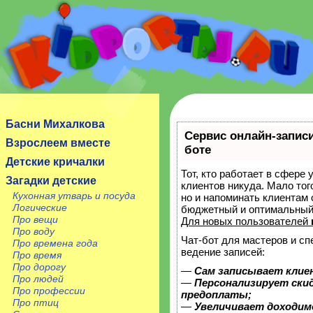
Сайт посвящен детям, их родителям, учителям и
воспитателям.
Басни Михалкова
Сервис онлайн-записи
Взрослеем вместе
боте
Детские кричалки
Тот, кто работает в сфере 
Загадки детские
клиентов никуда. Мало тог
Кухонная утварь и посуда
но и напоминать клиентам
Логические
бюджетный и оптимальный
Про вещи
Для новых пользователей
Про воду
Чат-бот для мастеров и с
Про времена года
ведение записей:
Про время
Про дорогу
—
Сам записывает клие
Про людей
—
Персонализирует скид
Про профессии
предоплаты;
Про птиц
—
Увеличивает доходим