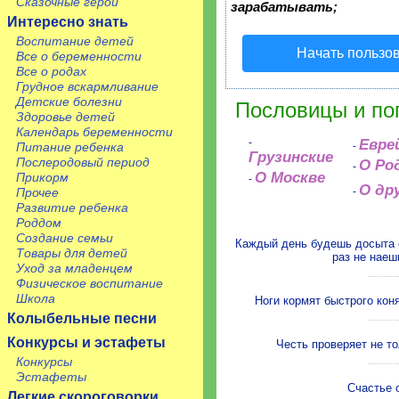
Сказочные герои
зарабатывать;
Интересно знать
Воспитание детей
Начать пользо
Все о беременности
Все о родах
Грудное вскармливание
Детские болезни
Пословицы и по
Здоровье детей
Календарь беременности
-
Евре
Питание ребенка
-
Грузинские
Послеродовый период
О Ро
-
О Москве
Прикорм
-
О др
Прочее
-
Развитие ребенка
Роддом
Создание семьи
Каждый день будешь досыта 
Товары для детей
раз не нае
Уход за младенцем
Физическое воспитание
Школа
Ноги кормят быстрого кон
Колыбельные песни
Конкурсы и эстафеты
Честь проверяет не то
Конкурсы
Эстафеты
Счастье о
Легкие скороговорки