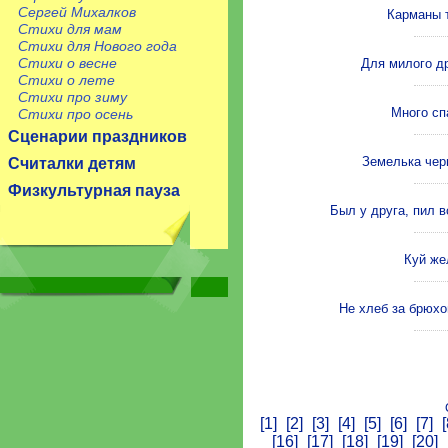
Сергей Михалков
Карманы т
Стихи для мам
Стихи для Нового года
Стихи о весне
Для милого др
Стихи о лете
Стихи про зиму
Много сп
Стихи про осень
Сценарии праздников
Земелька черн
Считалки детям
Физкультурная пауза
Был у друга, пил в
Куй же
Не хлеб за брюхо
[1]
[2]
[3]
[4]
[5]
[6]
[7]
[
[16]
[17]
[18]
[19]
[20]