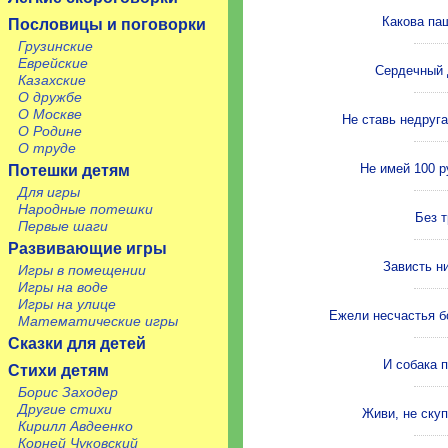
Какова паш
Пословицы и поговорки
Грузинские
Еврейские
Сердечный д
Казахские
О дружбе
О Москве
Не ставь недруга
О Родине
О труде
Не имей 100 р
Потешки детям
Для игры
Народные потешки
Без т
Первые шаги
Развивающие игры
Зависть ни
Игры в помещении
Игры на воде
Игры на улице
Ежели несчастья бо
Математические игры
Сказки для детей
И собака п
Стихи детям
Борис Заходер
Другие стихи
Живи, не скуп
Кирилл Авдеенко
Корней Чуковский