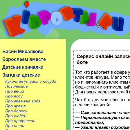
Сайт посвящен детям, их родителям, учителям и
воспитателям.
Басни Михалкова
Сервис онлайн-записи
Взрослеем вместе
боте
Детские кричалки
Тот, кто работает в сфере 
Загадки детские
клиентов никуда. Мало тог
Кухонная утварь и посуда
но и напоминать клиентам
Логические
бюджетный и оптимальный
Про вещи
Для новых пользователей
Про воду
Чат-бот для мастеров и с
Про времена года
ведение записей:
Про время
Про дорогу
—
Сам записывает клие
Про людей
—
Персонализирует скид
Про профессии
предоплаты;
Про птиц
—
Увеличивает доходим