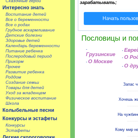
Сказочные герои
зарабатывать;
Интересно знать
Воспитание детей
Начать пользо
Все о беременности
Все о родах
Грудное вскармливание
Детские болезни
Пословицы и по
Здоровье детей
Календарь беременности
-
Евре
Питание ребенка
-
Грузинские
Послеродовый период
О Ро
-
О Москве
Прикорм
-
О др
Прочее
-
Развитие ребенка
Роддом
Создание семьи
Запас ч
Товары для детей
Уход за младенцем
Физическое воспитание
Хочешь жи
Школа
Колыбельные песни
На чужбин
Конкурсы и эстафеты
Конкурсы
Кому мир не
Эстафеты
Легкие скороговорки