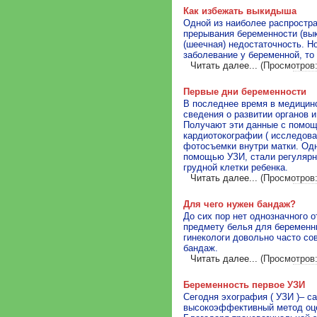
Как избежать выкидыша
Одной из наиболее распростр
прерывания беременности (вы
(шеечная) недостаточность. Н
заболевание у беременной, то
Читать далее...
(Просмотров:
Первые дни беременности
В последнее время в медицин
сведения о развитии органов 
Получают эти данные с помощ
кардиотокографии ( исследова
фотосъемки внутри матки. Одн
помощью УЗИ, стали регуляр
грудной клетки ребенка.
Читать далее...
(Просмотров:
Для чего нужен бандаж?
До сих пор нет однозначного 
предмету белья для беременны
гинекологи довольно часто с
бандаж.
Читать далее...
(Просмотров:
Беременность первое УЗИ
Сегодня эхография ( УЗИ )– с
высокоэффективный метод оце