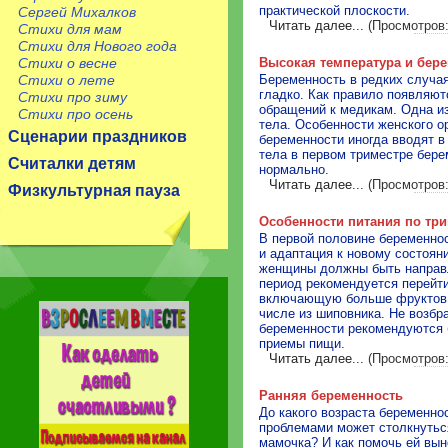
практической плоскости.
Сергей Михалков
Читать далее...
(Просмотров:
Стихи для мам
Стихи для Нового года
Стихи о весне
Высокая температура и бер
Стихи о лете
Беременность в редких случая
гладко. Как правило появляют
Стихи про зиму
обращений к медикам. Одна и
Стихи про осень
тела. Особенности женского о
Сценарии праздников
беременности иногда вводят в
тела в первом триместре бере
Считалки детям
нормально.
Читать далее...
(Просмотров:
Физкультурная пауза
Особенности питания по тр
В первой половине беременнос
и адаптация к новому состоян
женщины должны быть направл
период рекомендуется перейти
включающую больше фруктов, 
числе из шиповника. Не возбр
беременности рекомендуются 
приемы пищи.
Читать далее...
(Просмотров:
Ранняя беременность
До какого возраста беременно
проблемами может столкнутьс
мамочка? И как помочь ей вын