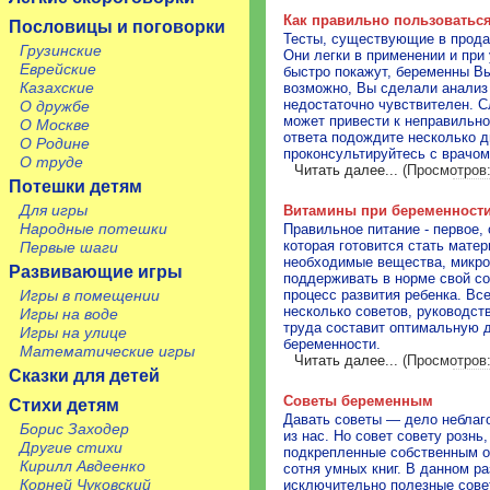
Как правильно пользоваться
Пословицы и поговорки
Тесты, существующие в прода
Грузинские
Они легки в применении и при
Еврейские
быстро покажут, беременны Вы
Казахские
возможно, Вы сделали анализ 
недостаточно чувствителен. 
О дружбе
может привести к неправильно
О Москве
ответа подождите несколько дн
О Родине
проконсультируйтесь с врачом
О труде
Читать далее...
(Просмотров:
Потешки детям
Для игры
Витамины при беременност
Народные потешки
Правильное питание - первое,
которая готовится стать мате
Первые шаги
необходимые вещества, микро
Развивающие игры
поддерживать в норме свой со
Игры в помещении
процесс развития ребенка. Все,
несколько советов, руководс
Игры на воде
труда составит оптимальную д
Игры на улице
беременности.
Математические игры
Читать далее...
(Просмотров:
Сказки для детей
Советы беременным
Стихи детям
Давать советы — дело неблаго
Борис Заходер
из нас. Но совет совету рознь
Другие стихи
подкрепленные собственным о
Кирилл Авдеенко
сотня умных книг. В данном р
Корней Чуковский
исключительно полезные сове