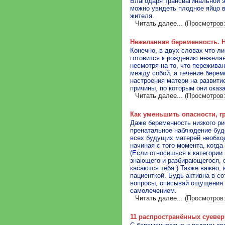
Благодаря трансвагинальной э
можно увидеть плодное яйцо в
жителя.
Читать далее...
(Просмотров:
Нежеланная беременность. 
Конечно, в двух словах что-л
готовится к рождению нежелан
несмотря на то, что пережива
между собой, а течение берем
настроения матери на развити
причины, по которым они оказа
Читать далее...
(Просмотров:
Как уменьшить опасности, 
Даже беременность низкого ри
пренатальное наблюдение буде
всех будущих матерей необхо
начиная с того момента, когда
(Если относишься к категории
знающего и разбирающегося, о
касаются тебя.) Также важно,
пациенткой. Будь активна в со
вопросы, описывай ощущения -
самолечением.
Читать далее...
(Просмотров:
11 распространённых суеве