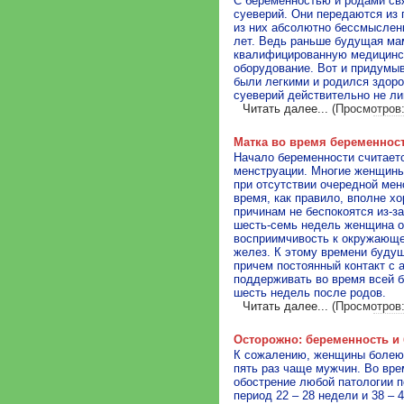
С беременностью и родами св
суеверий. Они передаются из 
из них абсолютно бессмыслен
лет. Ведь раньше будущая ма
квалифицированную медицинс
оборудование. Вот и придумы
были легкими и родился здоро
суеверий действительно не л
Читать далее...
(Просмотров:
Матка во время беременнос
Начало беременности считаетс
менструации. Многие женщины
при отсутствии очередной мен
время, как правило, вполне хо
причинам не беспокоятся из-з
шесть-семь недель женщина 
восприимчивость к окружающе
желез. К этому времени будущ
причем постоянный контакт с
поддерживать во время всей б
шесть недель после родов.
Читать далее...
(Просмотров:
Осторожно: беременность и 
К сожалению, женщины болеют
пять раз чаще мужчин. Во вре
обострение любой патологии п
период 22 – 28 недели и 38 –