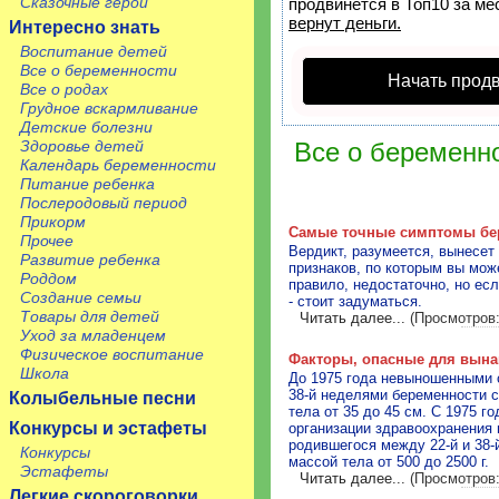
Сказочные герои
продвинется в Топ10 за ме
вернут деньги.
Интересно знать
Воспитание детей
Все о беременности
Начать прод
Все о родах
Грудное вскармливание
Детские болезни
Здоровье детей
Все о беременн
Календарь беременности
Питание ребенка
Послеродовый период
Прикорм
Самые точные симптомы бе
Прочее
Вердикт, разумеется, вынесет 
Развитие ребенка
признаков, по которым вы може
Роддом
правило, недостаточно, но ес
Создание семьи
- стоит задуматься.
Товары для детей
Читать далее...
(Просмотров:
Уход за младенцем
Физическое воспитание
Факторы, опасные для вын
Школа
До 1975 года невыношенными 
38-й неделями беременности с
Колыбельные песни
тела от 35 до 45 см. С 1975 
Конкурсы и эстафеты
организации здравоохранения
родившегося между 22-й и 38-
Конкурсы
массой тела от 500 до 2500 г.
Эстафеты
Читать далее...
(Просмотров:
Легкие скороговорки