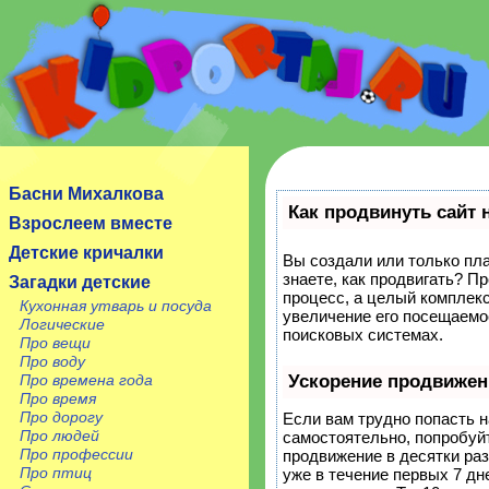
Сайт посвящен детям, их родителям, учителям и
воспитателям.
Басни Михалкова
Как продвинуть сайт 
Взрослеем вместе
Детские кричалки
Вы создали или только пла
знаете, как продвигать? П
Загадки детские
процесс, а целый комплек
Кухонная утварь и посуда
увеличение его посещаемо
Логические
поисковых системах.
Про вещи
Про воду
Про времена года
Ускорение продвижен
Про время
Про дорогу
Если вам трудно попасть н
Про людей
самостоятельно, попробуй
Про профессии
продвижение в десятки ра
Про птиц
уже в течение первых 7 дне