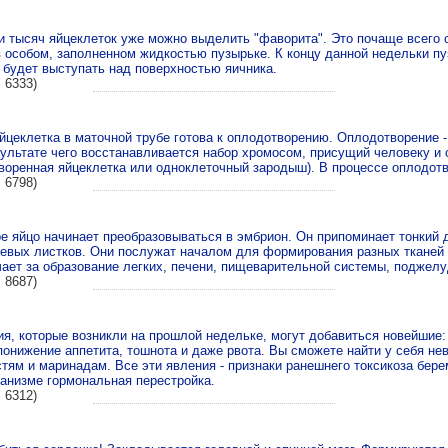
и тысяч яйцеклеток уже можно выделить "фаворита". Это почаще всего 
особом, заполненном жидкостью пузырьке. К концу данной недельки пу
о будет выступать над поверхностью яичника.
 6333)
йцеклетка в маточной трубе готова к оплодотворению. Оплодотворение 
зультате чего восстанавливается набор хромосом, присущий человеку и 
отворенная яйцеклетка или одноклеточный зародыш). В процессе оплодот
 6798)
е яйцо начинает преобразовываться в эмбрион. Он припоминает тонкий д
евых листков. Они послужат началом для формирования разных тканей 
чает за образование легких, печени, пищеварительной системы, поджел
 8687)
я, которые возникли на прошлой недельке, могут добавиться новейшие:
понижение аппетита, тошнота и даже рвота. Вы сможете найти у себя не
тям и маринадам. Все эти явления - признаки ранешнего токсикоза берем
низме гормональная перестройка.
 6312)