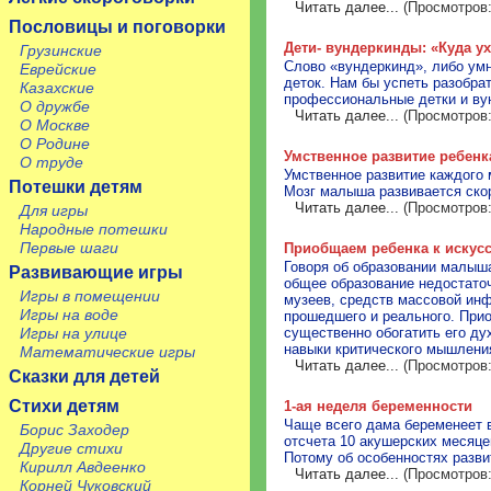
Читать далее...
(Просмотров:
Пословицы и поговорки
Дети- вундеркинды: «Куда у
Грузинские
Слово «вундеркинд», либо умн
Еврейские
деток. Нам бы успеть разобрат
Казахские
профессиональные детки и вун
О дружбе
Читать далее...
(Просмотров:
О Москве
О Родине
Умственное развитие ребенк
О труде
Умственное развитие каждого
Потешки детям
Мозг малыша развивается скор
Читать далее...
(Просмотров:
Для игры
Народные потешки
Первые шаги
Приобщаем ребенка к искус
Говоря об образовании малыша
Развивающие игры
общее образование недостаточ
Игры в помещении
музеев, средств массовой инф
Игры на воде
прошедшего и реального. Прио
существенно обогатить его ду
Игры на улице
навыки критического мышлени
Математические игры
Читать далее...
(Просмотров:
Сказки для детей
Стихи детям
1-ая неделя беременности
Чаще всего дама беременеет в
Борис Заходер
отсчета 10 акушерских месяце
Другие стихи
Потому об особенностях разви
Кирилл Авдеенко
Читать далее...
(Просмотров:
Корней Чуковский