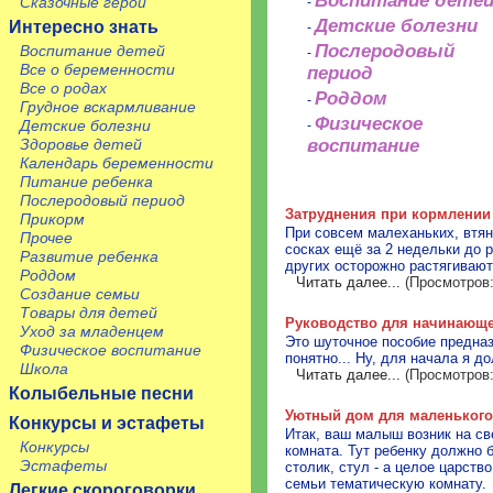
Воспитание дете
Сказочные герои
-
Детские болезни
Интересно знать
-
Послеродовый
Воспитание детей
-
Все о беременности
период
Все о родах
Роддом
-
Грудное вскармливание
Физическое
Детские болезни
-
воспитание
Здоровье детей
Календарь беременности
Питание ребенка
Послеродовый период
Затруднения при кормлении
Прикорм
При совсем малеханьких, втян
Прочее
сосках ещё за 2 недельки до 
Развитие ребенка
других осторожно растягивают
Роддом
Читать далее...
(Просмотров:
Создание семьи
Товары для детей
Руководство для начинающег
Уход за младенцем
Это шуточное пособие пpедназ
Физическое воспитание
понятно... Hу, для начала я до
Школа
Читать далее...
(Просмотров:
Колыбельные песни
Уютный дом для маленького
Конкурсы и эстафеты
Итак, ваш малыш возник на све
Конкурсы
комната. Тут ребенку должно 
Эстафеты
столик, стул - а целое царств
семьи тематическую комнату.
Легкие скороговорки