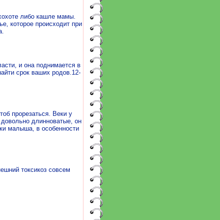
хохоте либо кашле мамы.
ье, которое происходит при
а.
асти, и она поднимается в
айти срок ваших родов.12-
об прорезаться. Веки у
 довольно длинноватые, он
чки малыша, в особенности
нешний токсикоз совсем