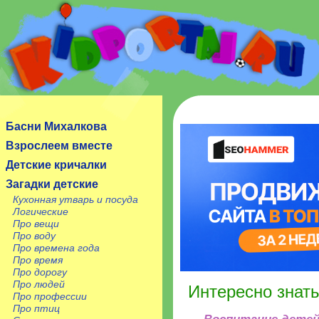
Сайт посвящен детям, их родителям, учителям и
воспитателям.
Басни Михалкова
Взрослеем вместе
Детские кричалки
Загадки детские
Кухонная утварь и посуда
Логические
Про вещи
Про воду
Про времена года
Про время
Про дорогу
Про людей
Интересно знат
Про профессии
Про птиц