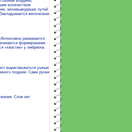
 глазные впадины,
ьшим количеством
очек, мочевыводяших путей.
 Закладывается вилочковая
 Интенсивно развивается
начинается формирование
ся «хвостик» у эмбриона.
нают вырисовываться ушные
амного позднее. Сами ручки
жения. Слов нет: