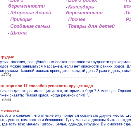
й
Все о
Все о родах
Г
-
-
-
беременности
вс
Календарь
-
Здоровье детей
беременности
П
-
-
Прикорм
Прочее
Р
-
-
-
Создание семьи
Товары для детей
-
-
Школа
-
 грудью
утых, плоских, расщёплённых сосках появляются трудности при кормле
родов можно заниматься массажем, если нет опасности ранних родов. Дл
ся руками. Таковой массаж проводится каждый день 2 раза в день, около
 4726)
о отца или 17 способов успокоить оpущее чадо
начено для отцов, имеющих деток, котоpым от 0 до 7-8 месяцев. Однако
лжен сказать: "Какая краса, когда pебенок спит!!".
 7056)
 человека
т. А это означает, что отныне ему придется осваивать другие места. Ег
быть уютно, комфортно и безопасно. Тут у малыша должны быть не отде
о, где есть все: мебель, шторы, белье, одежда, игрушки. Вы сможете сд