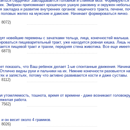
иться сердечко! Закладывается головной и спинной мозг. Формируются
ожек. Эмбрион припоминает крошечную ушную раковину и окружен небол
 закладка и развитие внутренних органов: кишечного тракта, печени, п
половых желез на мужские и дамские. Начинает формироваться яичко.
 8072)
ят новейшие перемены с зачатками тельца, лица, конечностей малыша.
мироваться пищеварительный тракт, уже находится ровная кишка. Лишь 
вается пищевой тракт и трахеи, передняя стена животика. Все еще имеет
 6873)
ет показать, что Ваш ребенок делает 1-ые спонтанные движения. Начи
. Отлично видны руки и пальчики на их. Нижние конечности разовьются н
ях и запястьях, потому что активно развиваются кости и даже суставы.
 8112)
 утомляемость, тошнота, время от времени - даже возникают головокру
яжелая работа.
 7562)
и он весит около 4 граммов.
 8026)