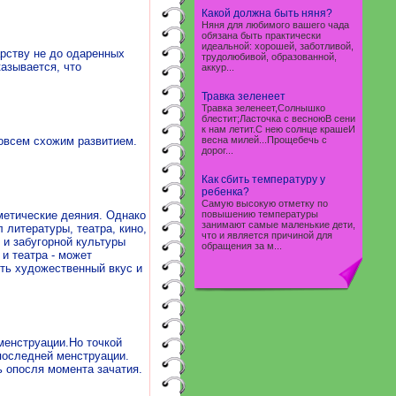
Какой должна быть няня?
Няня для любимого вашего чада
обязана быть практически
идеальной: хорошей, заботливой,
арству не до одаренных
трудолюбивой, образованной,
казывается, что
аккур...
Травка зеленеет
Травка зеленеет,Солнышко
блестит;Ласточка с весноюВ сени
к нам летит.С нею солнце крашеИ
овсем схожим развитием.
весна милей...Прощебечь с
дорог...
Как сбить температуру у
ребенка?
Самую высокую отметку по
метические деяния. Однако
повышению температуры
занимают самые маленькие дети,
 литературы, театра, кино,
что и является причиной для
 и забугорной культуры
обращения за м...
и театра - может
ить художественный вкус и
менструации.Но точкой
 последней менструации.
ь опосля момента зачатия.