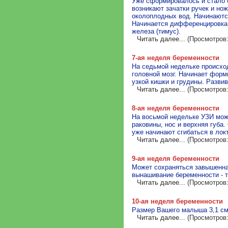
Уже сформировалось и стало б
возникают зачатки ручек и н
околоплодных вод. Начинаются
Начинается дифференцировка 
железа (тимус).
Читать далее...
(Просмотров:
7-ая неделя беременности
На седьмой недельке происход
головной мозг. Начинает фор
узкой кишки и грудины. Разви
Читать далее...
(Просмотров:
8-ая неделя беременности
На восьмой недельке УЗИ мож
раковины, нос и верхняя губа
уже начинают сгибаться в локт
Читать далее...
(Просмотров:
9-ая неделя беременности
Может сохраняться завышенная
вынашивание беременности - т
Читать далее...
(Просмотров:
10-ая неделя беременности
Размер Вашего малыша 3,1 см 
Читать далее...
(Просмотров: