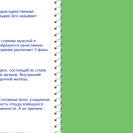
одна-единственная
зырек (его называют
- слияние мужской и
образуется качественно
ворения различают 3 фазы:
иск, состоящий из слоев.
и органов. Внутренний
удочной железы.
 головные боли, учащенное
весть откуда взявшуюся
енности. А их причина -