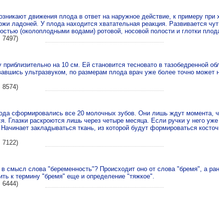
зникают движения плода в ответ на наружное действие, к примеру при 
ожи ладоней. У плода находится хватательная реакция. Развивается чут
стью (околоплодными водами) ротовой, носовой полости и глотки плод
 7497)
 приблизительно на 10 см. Ей становится тесновато в тазобедренной обл
вшись ультразвуком, по размерам плода врач уже более точно может н
 8574)
ода сформировались все 20 молочных зубов. Они лишь ждут момента, чт
 Глазки раскроются лишь через четыре месяца. Если ручки у него уже
 Начинает закладываться ткань, из которой будут формироваться косто
 7122)
в смысл слова "беременность"? Происходит оно от слова "бремя", а ра
ть к термину "бремя" еще и определение "тяжкое".
 6444)