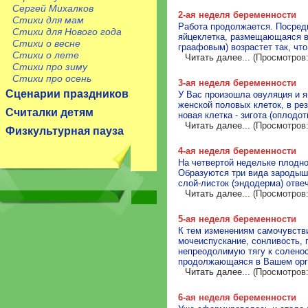
Сергей Михалков
2-ая неделя беременности
Стихи для мам
Работа продолжается. Посред
Стихи для Нового года
яйцеклетка, размещающаяся в 
Стихи о весне
граафовым) возрастет так, чт
Стихи о лете
Читать далее...
(Просмотров:
Стихи про зиму
Стихи про осень
3-ая неделя беременности
Сценарии праздников
У Вас произошла овуляция и я
женской половых клеток, в ре
Считалки детям
новая клетка - зигота (оплод
Читать далее...
(Просмотров:
Физкультурная пауза
4-ая неделя беременности
На четвертой недельке плодно
Образуются три вида зародыш
слой-листок (эндодерма) отве
Читать далее...
(Просмотров:
5-ая неделя беременности
К тем изменениям самочувстви
мочеиспускание, сонливость, 
непреодолимую тягу к соленос
продолжающаяся в Вашем орга
Читать далее...
(Просмотров:
6-ая неделя беременности