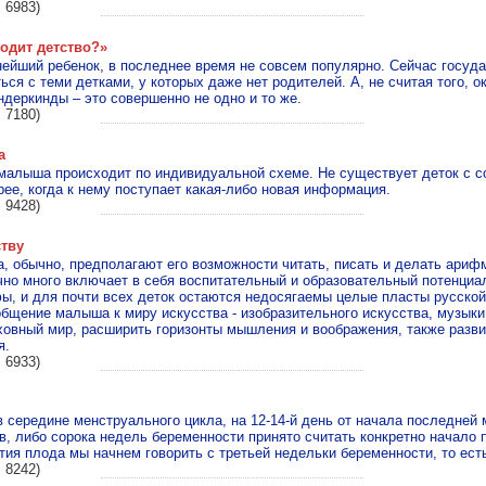
 6983)
ходит детство?»
ейший ребенок, в последнее время не совсем популярно. Сейчас госуд
ься с теми детками, у которых даже нет родителей. А, не считая того, о
деркинды – это совершенно не одно и то же.
 7180)
а
 малыша происходит по индивидуальной схеме. Не существует деток с с
ее, когда к нему поступает какая-либо новая информация.
 9428)
ству
, обычно, предполагают его возможности читать, писать и делать ариф
но много включает в себя воспитательный и образовательный потенциал
ы, и для почти всех деток остаются недосягаемы целые пласты русской
бщение малыша к миру искусства - изобразительного искусства, музыки 
ховный мир, расширить горизонты мышления и воображения, также разв
я.
 6933)
 середине менструального цикла, на 12-14-й день от начала последней 
в, либо сорока недель беременности принято считать конкретно начало
тия плода мы начнем говорить с третьей недельки беременности, то ест
 8242)