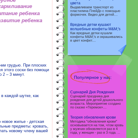
рудное
цвета
кармливание
Выдавливаем транспорт из
пластилина ПлейДо с помощью
итание ребенка
формочек. Видео для детей....
азвитие ребенка
Вредные детки кушают
волшебные конфеты M&M;'s
Как вредные детки кушали
конфеты M&M;'s и окрашивались
в цвет конфет....
нии грудью. При плоских
я этого соски без помощи
 2 – 3 минут.
Популярное у нас:
Сценарий Дня Рождения
 в каждой шутке, как
Сценарий праздника дня
рождения для детей дошкольного
возраста. Мероприятие создано
по сказке «Теремок»....
Теория обновления крови
о новое жилье - детская
Методика "обновления крови"
основывается на том, чтом кровь
льные предметы: кровать,
у мужчин обновляется раз в 4
елать новому члену вашей
года, у женщин - раз в 3 года. ...